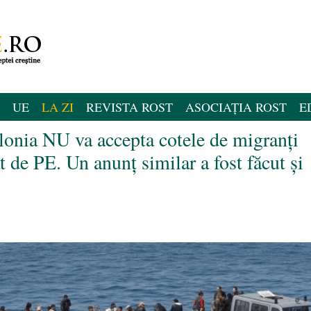
UE
LA ZI
REVISTA ROST
ASOCIAȚIA ROST
E
onia NU va accepta cotele de migranți
 de PE. Un anunț similar a fost făcut și