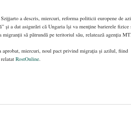
Szijjarto a descris, miercuri, reforma politicii europene de azi
” şi a dat asigurări că Ungaria îşi va menţine barierele fizice 
ja migranţii să pătrundă pe teritoriul său, relatează agenţia MT
probat, miercuri, noul pact privind migrația și azilul, fiind
 relatat
RostOnline
.