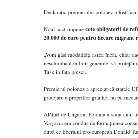
Declarația premierului polonez a fost făcu
cote obligatorii de re
Noul pact impune
20.000 de euro pentru fiecare migrant r
„Vom găsi modalităţi astfel încât, chiar da
neschimbată în linii generale, să protejăm
Tusk în faţa presei.
Premierul polonez a apreciat că statele U
protejare a propriilor graniţe, nu pe mecan
Alături de Ungaria, Polonia a votat anul t
Varşovia era condus de formaţiunea conserv
după ce liberalul pro-european Donald Tusk