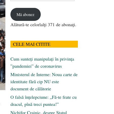
email
Mă abonez
Alătură-te celorlalți 371 de abonați.
CELE MAI CITITE
Cum sunteți manipulați în privința
”pandemiei” de coronavirus
Ministerul de Interne: Noua carte de
identitate fără cip NU este
document de călătorie
O falsă înțelepciune: „Fă-te frate cu
e
dracul, pînă treci puntea!”
Nichifor Crainic, despre Statul