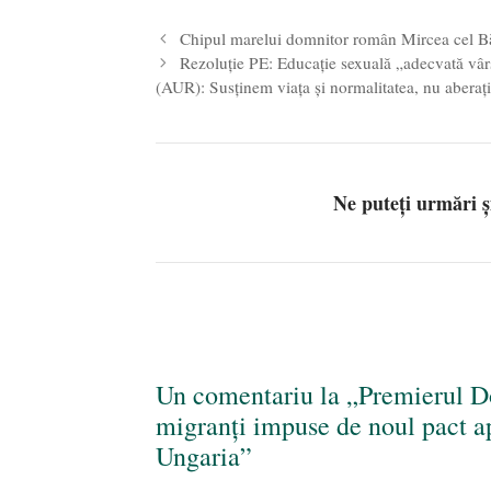
Chipul marelui domnitor român Mircea cel Băt
Rezoluție PE: Educație sexuală „adecvată vârs
(AUR): Susținem viața și normalitatea, nu aberaț
Ne puteți urmări 
Un comentariu la „Premierul D
migranți impuse de noul pact ap
Ungaria”