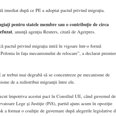
tă imediat după ce PE a adoptat pactul privind migrația.
fugiaţi pentru statele membre sau o contribuţie de circa
efuzat
, anunță agenția Reuters, citată de Agerpres.
că pactul privind migraţia intră în vigoare într-o formă
 Polonia în faţa mecanismului de relocare”, a declarat premier
E ar trebui mai degrabă să se concentreze pe mecanisme de
isme de a redistribui migranţii între ele.
recut împotriva acestui pact în Consiliul UE, când guvernul de
atoare Lege şi Justiţie (PiS), partid ajuns acum în opoziţie
 a format o coaliţie de guvernare după alegerile legislative d