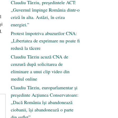
Claudiu Târziu, președintele ACT:
„Guvernul împinge România dintr-o
l
criză în alta. Astăzi, în criza
şi
energiei.”
I.
Protest împotriva abuzurilor CNA:
„Libertatea de exprimare nu poate fi
redusă la tăcere
Claudiu Târziu acuză CNA de
cenzură după solicitarea de
eliminare a unui clip video din
mediul online
Claudiu Târziu, europarlamentar și
președinte Acțiunea Conservatoare:
„Dacă România își abandonează
ciobanii, își abandonează o parte
din suflet”