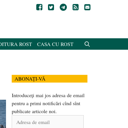
DITURA ROST
CASA CU ROST
ABONAȚI-VĂ
Introduceți mai jos adresa de email
pentru a primi notificări cînd sînt
publicate articole noi.
Adresa
de