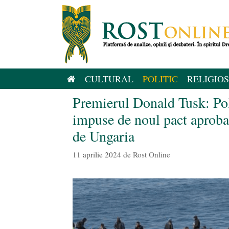
Sari
la
conținut
CULTURAL
POLITIC
RELIGIOS
Premierul Donald Tusk: Pol
impuse de noul pact aprobat
de Ungaria
11 aprilie 2024
de
Rost Online