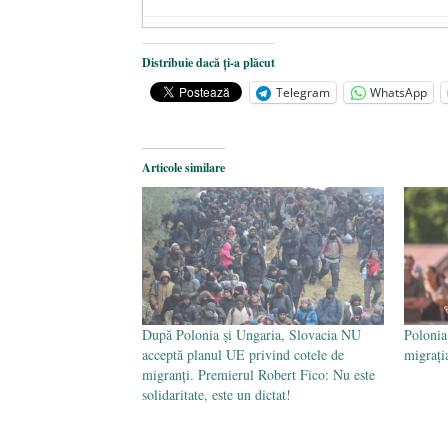
Dezvăluiri cutremurătoare despre 
Distribuie dacă ți-a plăcut
Statul care servește Națiunea
- 21 
Telegram
WhatsApp
Legea Vexler produce efecte. Bustu
Articole similare
După Polonia și Ungaria, Slovacia NU
Poloni
acceptă planul UE privind cotele de
migrația
migranți. Premierul Robert Fico: Nu este
solidaritate, este un dictat!