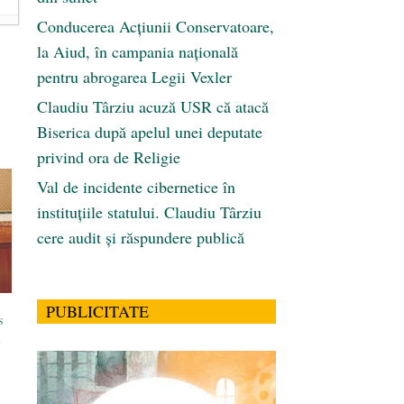
Conducerea Acțiunii Conservatoare,
la Aiud, în campania națională
pentru abrogarea Legii Vexler
Claudiu Târziu acuză USR că atacă
Biserica după apelul unei deputate
privind ora de Religie
Val de incidente cibernetice în
instituțiile statului. Claudiu Târziu
cere audit și răspundere publică
PUBLICITATE
s
l