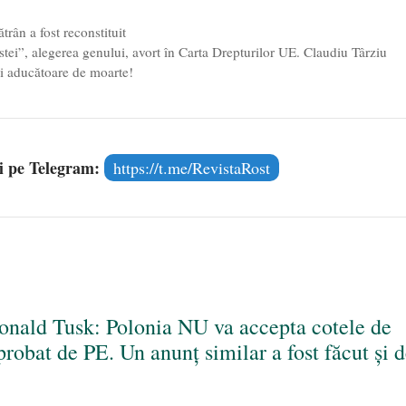
rân a fost reconstituit
tei”, alegerea genului, avort în Carta Drepturilor UE. Claudiu Târziu
ii aducătoare de moarte!
și pe Telegram:
https://t.me/RevistaRost
onald Tusk: Polonia NU va accepta cotele de
robat de PE. Un anunț similar a fost făcut și 