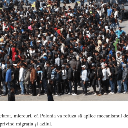
larat, miercuri, că Polonia va refuza să aplice mecanismul d
rivind migrația și azilul.