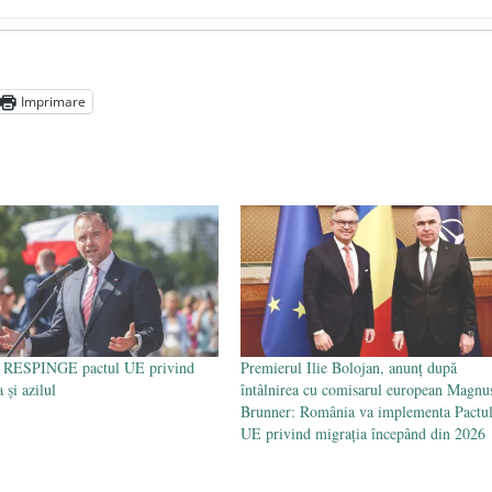
președintele Ucrainei, Volodymyr Zelensky
- 13 mai 2026
aprilie 2026
Imprimare
l poetului Octavian Goga, înlăturat din Iași
- 16 aprilie 2026
a RESPINGE pactul UE privind
Premierul Ilie Bolojan, anunț după
 și azilul
întâlnirea cu comisarul european Magnu
Brunner: România va implementa Pactu
UE privind migrația începând din 2026