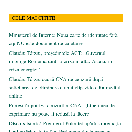
CELE MAI CITITE
Ministerul de Interne: Noua carte de identitate fără
cip NU este document de călătorie
Claudiu Târziu, președintele ACT: „Guvernul
împinge România dintr-o criză în alta. Astăzi, în
criza energiei.”
Claudiu Târziu acuză CNA de cenzură după
solicitarea de eliminare a unui clip video din mediul
online
Protest împotriva abuzurilor CNA: „Libertatea de
exprimare nu poate fi redusă la tăcere
Discurs istoric! Premierul Poloniei apără supremația
legilor țării sale în fața Parlamentului European