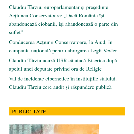
Claudiu Târziu, europarlamentar și președinte
Acțiunea Conservatoare: „Dacă România își
abandonează ciobanii, își abandonează o parte din
suflet”
Conducerea Acțiunii Conservatoare, la Aiud, în
campania națională pentru abrogarea Legii Vexler
Claudiu Târziu acuză USR că atacă Biserica după
apelul unei deputate privind ora de Religie
Val de incidente cibernetice în instituțiile statului.
Claudiu Târziu cere audit și răspundere publică
PUBLICITATE