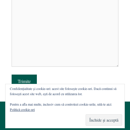
Trimite
Confidențialitate și cookie-uri: acest site folosește cookie-uri. Dacă continui să
folosești acest site web, ești de acord cu utilizarea lor.
Pentru a afla mai multe, inclusiv cum să controlezi cookie-urile, uită-te aici:
Politică cookie-uri
© 2002-2026 · Asociația ROST
Web hosting şi dezvoltare Wordpress:
Casa de WEB