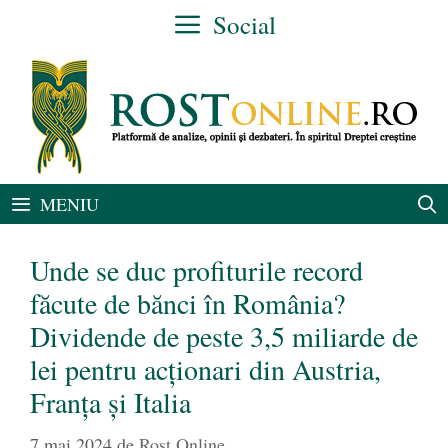
Sari
Social
la
conținut
MENIU
Unde se duc profiturile record
făcute de bănci în România?
Dividende de peste 3,5 miliarde de
lei pentru acționari din Austria,
Franța și Italia
7 mai 2024
de
Rost Online