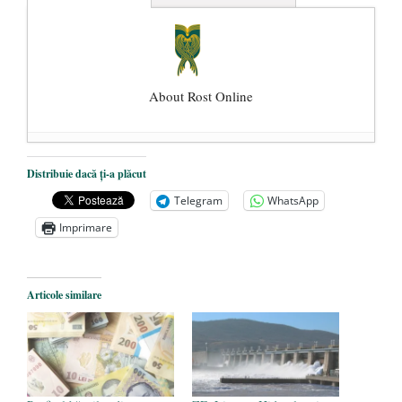
About Rost Online
Dezvăluiri cutremurătoare despre
Distribuie dacă ți-a plăcut
președintele Ucrainei, Volodymyr
Telegram
WhatsApp
Zelensky
- 13 mai 2026
Imprimare
Statul care servește Națiunea
- 21 aprilie
2026
Legea Vexler produce efecte. Bustul
Articole similare
poetului Octavian Goga, înlăturat din Iași
- 16 aprilie 2026