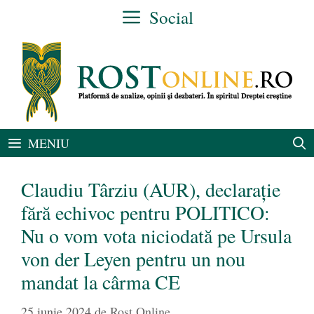
Sari
Social
la
conținut
MENIU
Claudiu Târziu (AUR), declarație
fără echivoc pentru POLITICO:
Nu o vom vota niciodată pe Ursula
von der Leyen pentru un nou
mandat la cârma CE
25 iunie 2024
de
Rost Online