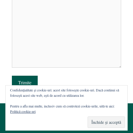
Trimite
Confidențialitate și cookie-uri: acest site folosește cookie-uri. Dacă continui să
folosești acest site web, ești de acord cu utilizarea lor.
Pentru a afla mai multe, inclusiv cum să controlezi cookie-urile, uită-te aici:
Politică cookie-uri
© 2002-2026 · Asociația ROST
Web hosting şi dezvoltare Wordpress:
Casa de WEB