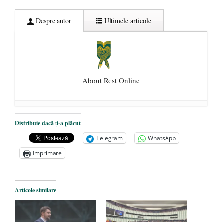
Despre autor
Ultimele articole
About Rost Online
Dezvăluiri cutremurătoare despre
Distribuie dacă ți-a plăcut
președintele Ucrainei, Volodymyr
Telegram
WhatsApp
Zelensky
- 13 mai 2026
Imprimare
Statul care servește Națiunea
- 21 aprilie
2026
Legea Vexler produce efecte. Bustul
Articole similare
poetului Octavian Goga, înlăturat din Iași
- 16 aprilie 2026