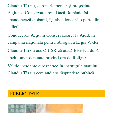
Claudiu Târziu, europarlamentar și președinte
Acțiunea Conservatoare: „Dacă România își
abandonează ciobanii, își abandonează o parte din
suflet”
Conducerea Acțiunii Conservatoare, la Aiud, în
campania națională pentru abrogarea Legii Vexler
Claudiu Târziu acuză USR că atacă Biserica după
apelul unei deputate privind ora de Religie
Val de incidente cibernetice în instituțiile statului.
Claudiu Târziu cere audit și răspundere publică
PUBLICITATE