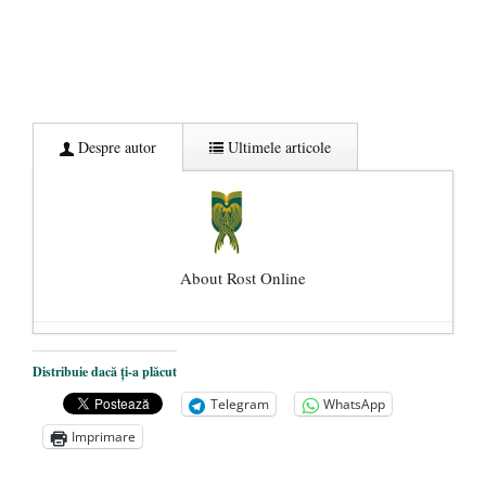
Despre autor
Ultimele articole
About Rost Online
Dezvăluiri cutremurătoare despre
Distribuie dacă ți-a plăcut
președintele Ucrainei, Volodymyr
Telegram
WhatsApp
Zelensky
- 13 mai 2026
Imprimare
Statul care servește Națiunea
- 21 aprilie
2026