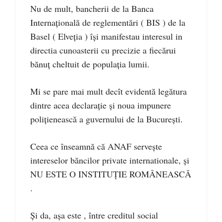
Nu de mult, bancherii de la Banca
Internațională de reglementări ( BIS ) de la
Basel ( Elveția ) își manifestau interesul in
directia cunoasterii cu precizie a fiecărui
bănuț cheltuit de populația lumii.
Mi se pare mai mult decît evidentă legătura
dintre acea declarație și noua impunere
polițienească a guvernului de la București.
Ceea ce înseamnă că ANAF servește
intereselor băncilor private internationale, și
NU ESTE O INSTITUȚIE ROMÂNEASCĂ
.
Și da, așa este , între creditul social