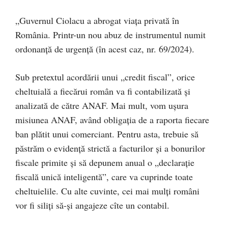
„Guvernul Ciolacu a abrogat viața privată în
România. Printr-un nou abuz de instrumentul numit
ordonanță de urgență (în acest caz, nr. 69/2024).
Sub pretextul acordării unui „credit fiscal”, orice
cheltuială a fiecărui român va fi contabilizată și
analizată de către ANAF. Mai mult, vom ușura
misiunea ANAF, având obligația de a raporta fiecare
ban plătit unui comerciant. Pentru asta, trebuie să
păstrăm o evidență strictă a facturilor și a bonurilor
fiscale primite și să depunem anual o „declarație
fiscală unică inteligentă”, care va cuprinde toate
cheltuielile. Cu alte cuvinte, cei mai mulți români
vor fi siliți să-și angajeze cîte un contabil.