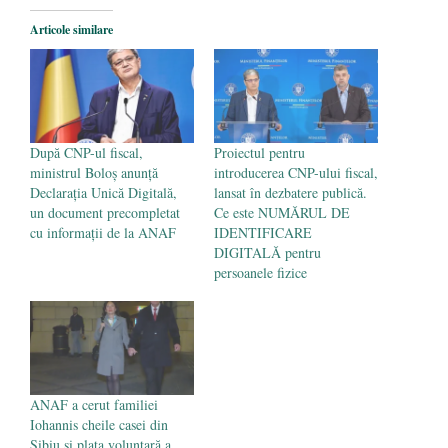
Legea Vexler produce efecte. Bustul
Articole similare
poetului Octavian Goga, înlăturat din Iași
- 16 aprilie 2026
După CNP-ul fiscal,
Proiectul pentru
ministrul Boloș anunță
introducerea CNP-ului fiscal,
Declarația Unică Digitală,
lansat în dezbatere publică.
un document precompletat
Ce este NUMĂRUL DE
cu informații de la ANAF
IDENTIFICARE
DIGITALĂ pentru
persoanele fizice
ANAF a cerut familiei
Iohannis cheile casei din
Sibiu și plata voluntară a