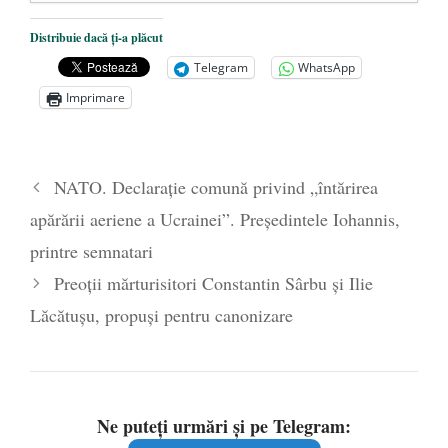
Dezvăluiri cutremurătoare despre
Distribuie dacă ți-a plăcut
președintele Ucrainei, Volodymyr
Telegram
WhatsApp
Zelensky
- 13 mai 2026
Imprimare
Statul care servește Națiunea
- 21 aprilie
2026
Legea Vexler produce efecte. Bustul
NATO. Declarație comună privind „întărirea
poetului Octavian Goga, înlăturat din Iași
apărării aeriene a Ucrainei”. Președintele Iohannis,
- 16 aprilie 2026
printre semnatari
Preoții mărturisitori Constantin Sârbu și Ilie
Lăcătușu, propuși pentru canonizare
Ne puteți urmări și pe Telegram: