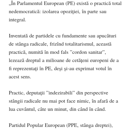
„În Parlamentul European (PE) există o practică total
nedemocratică: izolarea opoziției, în parte sau
integral.
Inventată de partidele cu fundamente sau apucături
de stânga radicale, frizînd totalitarismul, această
practică, numită în mod fals ”cordon sanitar”,
lezează dreptul a milioane de cetățeni europeni de a
fi reprezentați în PE, deși și-au exprimat votul în
acest sens.
Practic, deputații ”indezirabili” din perspective
stângii radicale nu mai pot face nimic, în afară de a
lua cuvântul, câte un minut, din când în când.
Partidul Popular European (PPE, stânga dreptei),