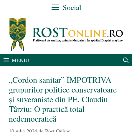
Sari
Social
la
conținut
MENIU
„Cordon sanitar” ÎMPOTRIVA
grupurilor politice conservatoare
și suveraniste din PE. Claudiu
Târziu: O practică total
nedemocratică
10 iulie 2024
de
Rost Online