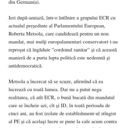
din Germania).
Ieri după-amiază, într-o întîlnire a grupului ECR cu
actualul președinte al Parlamentului European,
Roberta Metsola, care candidează pentru un nou
mandat, mai mulți europalamentari conservatori i-au
reproșat că îngăduie ”cordonul sanitar” și că această
manieră de a purta lupta politică este nedemnă și
antidemocratică.
Metsola a încercat să se scuze, afirmînd că ea
lucrează cu toată lumea. Dar nu a putut nega
realitatea, că atît ECR, o bună bucată din mandatul
care se încheie azi, cît și ID, în toată perioada de
cinci ani, au fost izolate de establishment-ul stîngist
al PE și că același lucru se pune la cale acum contra