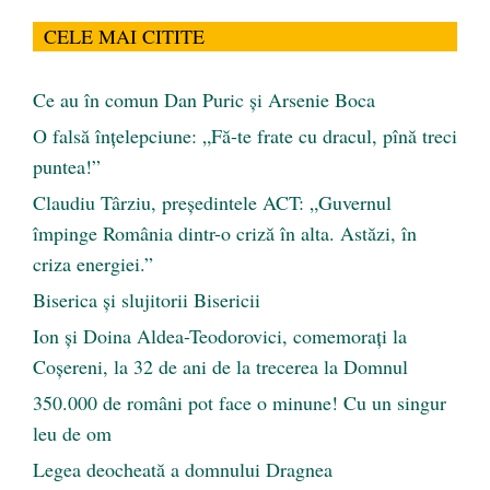
CELE MAI CITITE
Ce au în comun Dan Puric şi Arsenie Boca
O falsă înțelepciune: „Fă-te frate cu dracul, pînă treci
puntea!”
Claudiu Târziu, președintele ACT: „Guvernul
împinge România dintr-o criză în alta. Astăzi, în
criza energiei.”
Biserica și slujitorii Bisericii
Ion și Doina Aldea-Teodorovici, comemorați la
Coșereni, la 32 de ani de la trecerea la Domnul
350.000 de români pot face o minune! Cu un singur
leu de om
Legea deocheată a domnului Dragnea