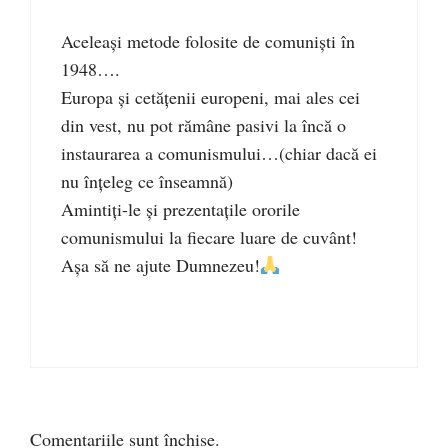
Aceleași metode folosite de comuniști în
1948….
Europa și cetățenii europeni, mai ales cei
din vest, nu pot rămâne pasivi la încă o
instaurarea a comunismului…(chiar dacă ei
nu înțeleg ce înseamnă)
Amintiți-le și prezentațile ororile
comunismului la fiecare luare de cuvânt!
Așa să ne ajute Dumnezeu!
Comentariile sunt închise.