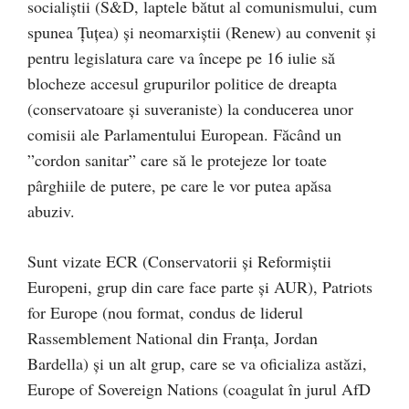
socialiștii (S&D, laptele bătut al comunismului, cum
spunea Țuțea) și neomarxiștii (Renew) au convenit și
pentru legislatura care va începe pe 16 iulie să
blocheze accesul grupurilor politice de dreapta
(conservatoare și suveraniste) la conducerea unor
comisii ale Parlamentului European. Făcând un
”cordon sanitar” care să le protejeze lor toate
pârghiile de putere, pe care le vor putea apăsa
abuziv.
Sunt vizate ECR (Conservatorii și Reformiștii
Europeni, grup din care face parte și AUR), Patriots
for Europe (nou format, condus de liderul
Rassemblement National din Franța, Jordan
Bardella) și un alt grup, care se va oficializa astăzi,
Europe of Sovereign Nations (coagulat în jurul AfD