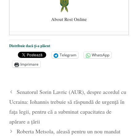
About Rost Online
Dezvăluiri cutremurătoare despre
Distribuie dacă ți-a plăcut
președintele Ucrainei, Volodymyr
Telegram
WhatsApp
Zelensky
- 13 mai 2026
Imprimare
Statul care servește Națiunea
- 21 aprilie
2026
Legea Vexler produce efecte. Bustul
Senatorul Sorin Lavric (AUR), despre acordul cu
poetului Octavian Goga, înlăturat din Iași
Ucraina: Iohannis trebuie să răspundă de urgență în
- 16 aprilie 2026
fața legii, pentru că a subminat capacitatea de
apărare a țării
Roberta Metsola, aleasă pentru un nou mandat