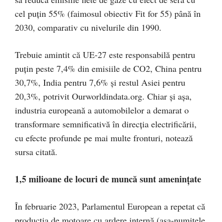
cel puțin 55% (faimosul obiectiv Fit for 55) până în
2030, comparativ cu nivelurile din 1990.
Trebuie amintit că UE-27 este responsabilă pentru
puțin peste 7,4% din emisiile de CO2, China pentru
30,7%, India pentru 7,6% și restul Asiei pentru
20,3%, potrivit Ourworldindata.org. Chiar și așa,
industria europeană a automobilelor a demarat o
transformare semnificativă în direcția electrificării,
cu efecte profunde pe mai multe fronturi, notează
sursa citată.
1,5 milioane de locuri de muncă sunt amenințate
În februarie 2023, Parlamentul European a repetat că
producția de motoare cu ardere internă (așa-numitele