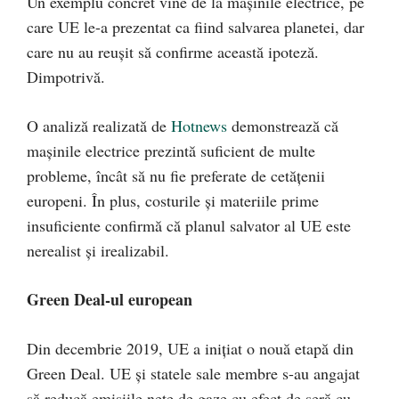
Un exemplu concret vine de la mașinile electrice, pe
care UE le-a prezentat ca fiind salvarea planetei, dar
care nu au reușit să confirme această ipoteză.
Dimpotrivă.
O analiză realizată de
Hotnews
demonstrează că
mașinile electrice prezintă suficient de multe
probleme, încât să nu fie preferate de cetățenii
europeni. În plus, costurile și materiile prime
insuficiente confirmă că planul salvator al UE este
nerealist și irealizabil.
Green Deal-ul european
Din decembrie 2019, UE a inițiat o nouă etapă din
Green Deal. UE și statele sale membre s-au angajat
să reducă emisiile nete de gaze cu efect de seră cu