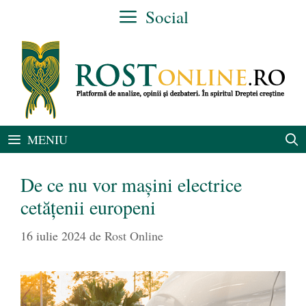
Sari
Social
la
conținut
MENIU
De ce nu vor mașini electrice
cetățenii europeni
16 iulie 2024
de
Rost Online