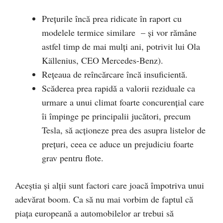
Prețurile încă prea ridicate în raport cu
modelele termice similare – și vor rămâne
astfel timp de mai mulți ani, potrivit lui Ola
Källenius, CEO Mercedes-Benz).
Rețeaua de reîncărcare încă insuficientă.
Scăderea prea rapidă a valorii reziduale ca
urmare a unui climat foarte concurențial care
îi împinge pe principalii jucători, precum
Tesla, să acționeze prea des asupra listelor de
prețuri, ceea ce aduce un prejudiciu foarte
grav pentru flote.
Aceștia și alții sunt factori care joacă împotriva unui
adevărat boom. Ca să nu mai vorbim de faptul că
piața europeană a automobilelor ar trebui să