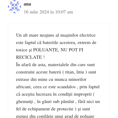
ana
16 iulie 2024 la 10:07 am
Un alt mare neajuns al mașinilor electrice
este faptul că bateriile acestora, extrem de
toxice și POLUANTE, NU POT FI
RECICLATE !
În afară de asta, materialele din care sunt
construite aceste baterii ( titan, litiu ) sunt
extrase din mine cu munca minorilor
africani, ceea ce este scandalos , prin faptul
că aceștia lucreaza în condiții improprii (
ghemuiți , în găuri sub pămînt , fără nici un
fel de echipament de protectie ) și sunt
expuși din copilărie unui grad de poluare