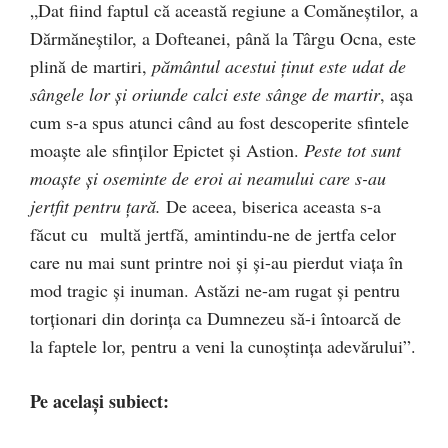
„Dat fiind faptul că această regiune a Comăneștilor, a
Dărmăneștilor, a Dofteanei, până la Târgu Ocna, este
plină de martiri,
pământul acestui ținut este udat de
sângele lor și oriunde calci este sânge de martir
, așa
cum s-a spus atunci când au fost descoperite sfintele
moaște ale sfinților Epictet și Astion.
Peste tot sunt
moaște și oseminte de eroi ai neamului care s-au
jertfit pentru țară.
De aceea, biserica aceasta s-a
făcut cu multă jertfă, amintindu-ne de jertfa celor
care nu mai sunt printre noi și și-au pierdut viața în
mod tragic și inuman. Astăzi ne-am rugat și pentru
torționari din dorința ca Dumnezeu să-i întoarcă de
la faptele lor, pentru a veni la cunoștința adevărului”.
Pe același subiect: