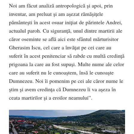
Noi am făcut analiză antropologică și apoi, prin
inventar, am preluat și am așezat rămășițele
pământești în acest osuar inițiat de părintele Andrei,
actualul paroh. Cu siguranță, unul dintre martirii ale
căror oseminte se află aici este sfântul mărturisitor
Gherasim Iscu, cel care a învățat pe cei care au
suferit în acest penitenciar să rabde cu multă credință
prigoana la care au fost supuși. Multe nume ale celor
care au suferit nu le cunoaștem, însă le cunoaște
Dumnezeu. Noi îi pomenim pe cei ale căror nume le
știm și avem credința că Dumnezeu îi va așeza în
ceata martirilor și a eroilor neamului”.