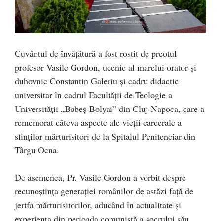
Cuvântul de învățătură a fost rostit de preotul
profesor Vasile Gordon, ucenic al marelui orator și
duhovnic Constantin Galeriu și cadru didactic
universitar în cadrul Facultății de Teologie a
Universității „Babeș-Bolyai” din Cluj-Napoca, care a
rememorat câteva aspecte ale vieții carcerale a
sfinților mărturisitori de la Spitalul Penitenciar din
Târgu Ocna.
De asemenea, Pr. Vasile Gordon a vorbit despre
recunoștința generației românilor de astăzi față de
jertfa mărturisitorilor, aducând în actualitate și
experiența din perioada comunistă a socrului său,