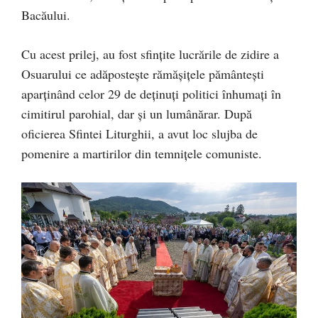
Bacăului.
Cu acest prilej, au fost sfințite lucrările de zidire a
Osuarului ce adăpostește rămășițele pământești
aparținând celor 29 de deținuți politici înhumați în
cimitirul parohial, dar și un lumânărar. După
oficierea Sfintei Liturghii, a avut loc slujba de
pomenire a martirilor din temnițele comuniste.