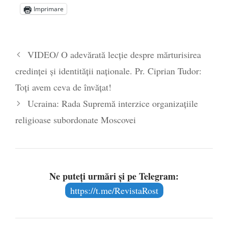
Imprimare
Statul care servește Națiunea
- 21 aprilie
2026
Legea Vexler produce efecte. Bustul
VIDEO/ O adevărată lecție despre mărturisirea
poetului Octavian Goga, înlăturat din Iași
credinței și identității naționale. Pr. Ciprian Tudor:
- 16 aprilie 2026
Toți avem ceva de învățat!
Ucraina: Rada Supremă interzice organizațiile
religioase subordonate Moscovei
Ne puteți urmări și pe Telegram:
https://t.me/RevistaRost