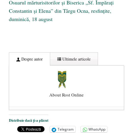
Osuarul mărturisitorilor și Biserica „Sf. Împărați
Constantin și Elena” din Târgu Ocna, resfințite,
duminică, 18 august
Despre autor
Ultimele articole
About Rost Online
Dezvăluiri cutremurătoare despre
Distribuie dacă ți-a plăcut
președintele Ucrainei, Volodymyr
Telegram
WhatsApp
Zelensky
- 13 mai 2026