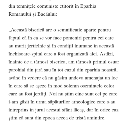
din temnițele comuniste ctitorit în Eparhia
Romanului și Bacăului:
„Această biserică are o semnificație aparte pentru
faptul că în ea se vor face pomeniri pentru cei care
au murit jertfelnic și în condiții inumane în această
închisoare-spital care a fost organizată aici. Astăzi,
înainte de a târnosi biserica, am târnosit primul osuar
parohial din țară sau în tot cazul din eparhia noastră,
având în vedere că nu găsim undeva amenajat un loc
în care să se așeze în mod solemn osemintele celor
care au fost jertfiți. Noi nu știm cine sunt cei pe care
i-am găsit în urma săpăturilor arheologice care s-au
intreprins în jurul acestui sfânt lăcaș, dar în orice caz
știm că sunt din epoca aceea de tristă amintire.