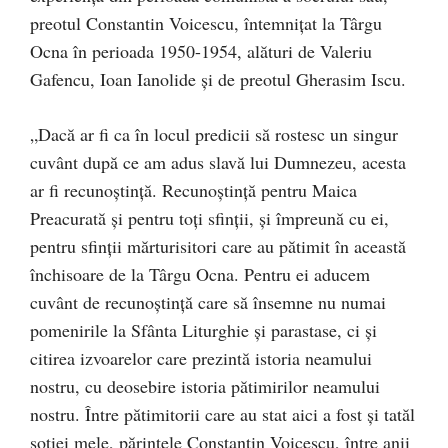
preotul Constantin Voicescu, întemnițat la Târgu
Ocna în perioada 1950-1954, alături de Valeriu
Gafencu, Ioan Ianolide și de preotul Gherasim Iscu.
„Dacă ar fi ca în locul predicii să rostesc un singur
cuvânt după ce am adus slavă lui Dumnezeu, acesta
ar fi recunoștință. Recunoștință pentru Maica
Preacurată și pentru toți sfinții, și împreună cu ei,
pentru sfinții mărturisitori care au pătimit în această
închisoare de la Târgu Ocna. Pentru ei aducem
cuvânt de recunoștință care să însemne nu numai
pomenirile la Sfânta Liturghie și parastase, ci și
citirea izvoarelor care prezintă istoria neamului
nostru, cu deosebire istoria pătimirilor neamului
nostru. Între pătimitorii care au stat aici a fost și tatăl
soției mele, părintele Constantin Voicescu, între anii