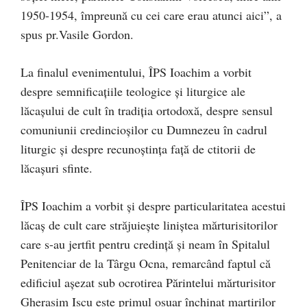
1950-1954, împreună cu cei care erau atunci aici”, a
spus pr.Vasile Gordon.
La finalul evenimentului, ÎPS Ioachim a vorbit
despre semnificațiile teologice și liturgice ale
lăcașului de cult în tradiția ortodoxă, despre sensul
comuniunii credincioșilor cu Dumnezeu în cadrul
liturgic și despre recunoștința față de ctitorii de
lăcașuri sfinte.
ÎPS Ioachim a vorbit și despre particularitatea acestui
lăcaș de cult care străjuiește liniștea mărturisitorilor
care s-au jertfit pentru credință și neam în Spitalul
Penitenciar de la Târgu Ocna, remarcând faptul că
edificiul așezat sub ocrotirea Părintelui mărturisitor
Gherasim Iscu este primul osuar închinat martirilor