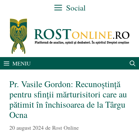
Sari
Social
la
conținut
MENIU
Pr. Vasile Gordon: Recunoștință
pentru sfinții mărturisitori care au
pătimit în închisoarea de la Târgu
Ocna
20 august 2024
de
Rost Online