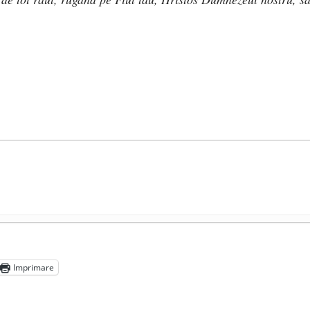
președintele Ucrainei, Volodymyr Zelensky
- 13 mai 2026
aprilie 2026
Imprimare
l poetului Octavian Goga, înlăturat din Iași
- 16 aprilie 2026