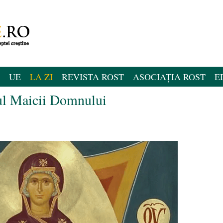
UE
LA ZI
REVISTA ROST
ASOCIAȚIA ROST
E
ul Maicii Domnului