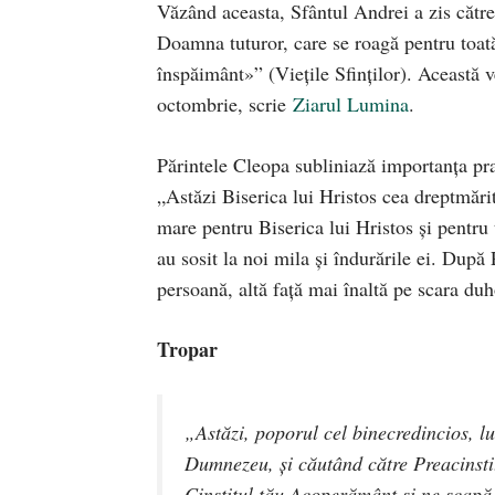
Văzând aceasta, Sfântul Andrei a zis către
Doamna tuturor, care se roagă pentru toată
înspăimânt»” (Vieţile Sfinţilor). Această 
octombrie, scrie
Ziarul Lumina
.
Părintele Cleopa subliniază importanţa praz
„Astăzi Biserica lui Hristos cea dreptmă
mare pentru Biserica lui Hristos şi pentr
au sosit la noi mila şi îndurările ei. După 
persoană, altă faţă mai înaltă pe scara d
Tropar
„Astăzi, poporul cel binecredincios, l
Dumnezeu, şi căutând către Preacinsti
Cinstitul tău Acoperământ şi ne scapă 