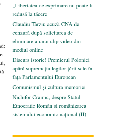
e
„Libertatea de exprimare nu poate fi
redusă la tăcere
Claudiu Târziu acuză CNA de
cenzură după solicitarea de
eliminare a unui clip video din
nd:
mediul online
re
Discurs istoric! Premierul Poloniei
ui,
apără supremația legilor țării sale în
tă
fața Parlamentului European
Comunismul şi cultura memoriei
Nichifor Crainic, despre Statul
Etnocratic Român şi românizarea
sistemului economic naţional (II)
ă