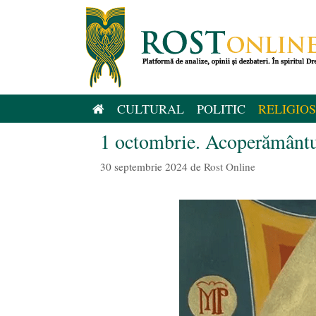
Sari
la
conținut
CULTURAL
POLITIC
RELIGIOS
1 octombrie. Acoperământ
30 septembrie 2024
de
Rost Online