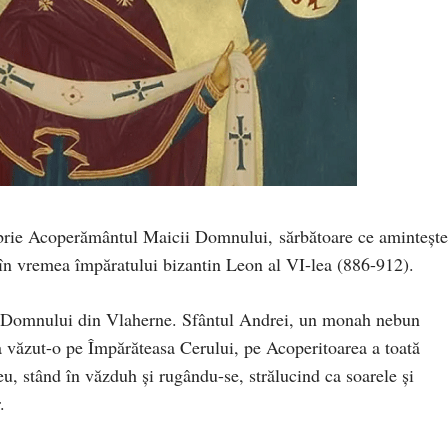
brie Acoperământul Maicii Domnului, sărbătoare ce amintește
în vremea împăratului bizantin Leon al VI-lea (886-912).
i Domnului din Vlaherne. Sfântul Andrei, un monah nebun
i a văzut-o pe Împărăteasa Cerului, pe Acoperitoarea a toată
 stând în văzduh și rugându-se, strălucind ca soarele și
.