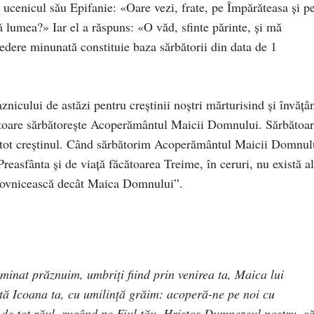
 ucenicul său Epifanie: «Oare vezi, frate, pe Împărăteasa și p
 lumea?» Iar el a răspuns: «O văd, sfinte părinte, și mă
vedere minunată constituie baza sărbătorii din data de 1
nicului de astăzi pentru creştinii noştri mărturisind şi învăţâ
ritoare sărbătoreşte Acoperământul Maicii Domnului. Sărbătoa
u tot creştinul. Când sărbătorim Acoperământul Maicii Domnul
Prea­sfânta şi de viaţă făcătoarea Treime, în ceruri, nu există al
uhovnicească decât Maica Domnului”.
uminat prăznuim, umbriţi fiind prin venirea ta, Maica lui
tă Icoana ta, cu umilinţă grăim: acoperă-ne pe noi cu
de tot răul, rugând pe Fiul tău, Hristos Dumnezeul nostru, s