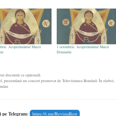
brie. Acoperământul Maicii
1 octombrie. Acoperământul Maicii
ui
Domnului
ui discutată ca opţională
ael, prezentând un concert promovat de Televiziunea Română: În război,
români
și pe Telegram:
https://t.me/RevistaRost