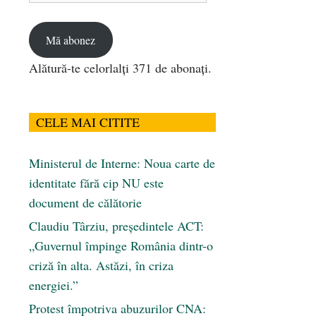
email
Mă abonez
Alătură-te celorlalți 371 de abonați.
CELE MAI CITITE
Ministerul de Interne: Noua carte de
identitate fără cip NU este
document de călătorie
Claudiu Târziu, președintele ACT:
„Guvernul împinge România dintr-o
criză în alta. Astăzi, în criza
energiei.”
Protest împotriva abuzurilor CNA: