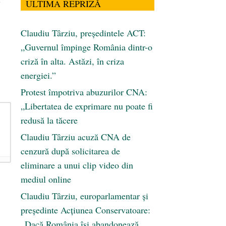
ULTIMA REPRIZĂ
Claudiu Târziu, președintele ACT:
„Guvernul împinge România dintr-o
criză în alta. Astăzi, în criza
energiei.”
Protest împotriva abuzurilor CNA:
„Libertatea de exprimare nu poate fi
redusă la tăcere
Claudiu Târziu acuză CNA de
cenzură după solicitarea de
eliminare a unui clip video din
mediul online
Claudiu Târziu, europarlamentar și
președinte Acțiunea Conservatoare:
„Dacă România își abandonează