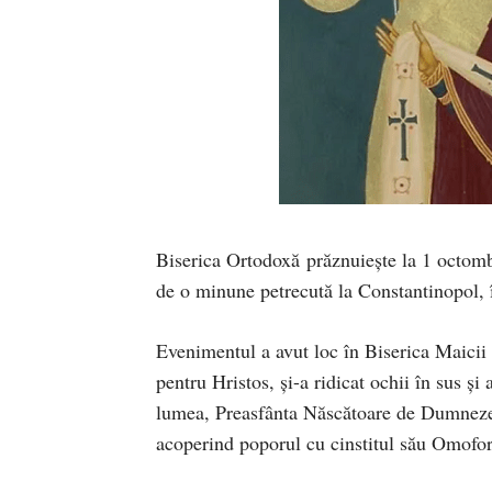
Biserica Ortodoxă prăznuiește la 1 octom
de o minune petrecută la Constantinopol, 
Evenimentul a avut loc în Biserica Maici
pentru Hristos, și-a ridicat ochii în sus ș
lumea, Preasfânta Născătoare de Dumnezeu,
acoperind poporul cu cinsti­tul său Omofor