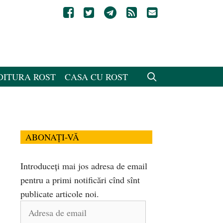
DITURA ROST
CASA CU ROST
ABONAȚI-VĂ
Introduceți mai jos adresa de email
pentru a primi notificări cînd sînt
publicate articole noi.
Adresa
de