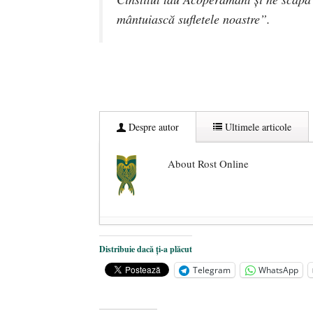
mântuiască sufletele noastre”.
Despre autor
Ultimele articole
About Rost Online
Dezvăluiri cutremurătoare despre 
Distribuie dacă ți-a plăcut
Statul care servește Națiunea
- 21 
Telegram
WhatsApp
Legea Vexler produce efecte. Bustu