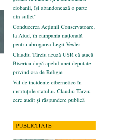
ciobanii, își abandonează o parte
din suflet”
Conducerea Acțiunii Conservatoare,
la Aiud, în campania națională
pentru abrogarea Legii Vexler
Claudiu Târziu acuză USR că atacă
Biserica după apelul unei deputate
privind ora de Religie
Val de incidente cibernetice în
instituțiile statului. Claudiu Târziu
cere audit și răspundere publică
PUBLICITATE