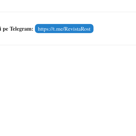
și pe Telegram:
https://t.me/RevistaRost