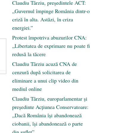
Claudiu Târziu, președintele ACT:
„Guvernul împinge România dintr-o
criză în alta. Astăzi, în criza
energiei.”
Protest împotriva abuzurilor CNA:
„Libertatea de exprimare nu poate fi
redusă la tăcere
Claudiu Târziu acuză CNA de
cenzură după solicitarea de
eliminare a unui clip video din
mediul online
Claudiu Târziu, europarlamentar și
președinte Acțiunea Conservatoare:
„Dacă România își abandonează
ciobanii, își abandonează o parte
din suflet”