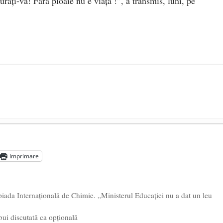
rați-vă! Fără ploaie nu e viață !”, a transmis, luni, pe
președintele Ucrainei, Volodymyr Zelensky
- 13 mai 2026
aprilie 2026
Imprimare
l poetului Octavian Goga, înlăturat din Iași
- 16 aprilie 2026
iada Internațională de Chimie. „Ministerul Educației nu a dat un leu
ui discutată ca opţională