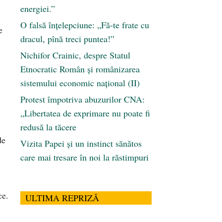
energiei.”
O falsă înțelepciune: „Fă-te frate cu
e
dracul, pînă treci puntea!”
Nichifor Crainic, despre Statul
Etnocratic Român şi românizarea
sistemului economic naţional (II)
Protest împotriva abuzurilor CNA:
„Libertatea de exprimare nu poate fi
redusă la tăcere
de
Vizita Papei și un instinct sănătos
care mai tresare în noi la răstimpuri
ce.
ULTIMA REPRIZĂ