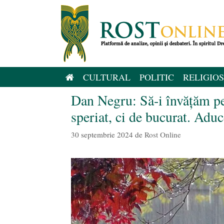
Sari
la
conținut
CULTURAL
POLITIC
RELIGIOS
Dan Negru: Să-i învățăm pe
speriat, ci de bucurat. Adu
30 septembrie 2024
de
Rost Online