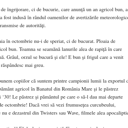
de îngrijorare, ci de bucurie, care anunță un an agricol bun, a
a fost indusă în rândul oamenilor de avertizările meteorologic
transmise de autorități.
ia în octombrie nu-i de speriat, ci de bucurat. Ploaia de
col bun. Toamna se seamănă lanurile alea de rapiță în care
ouă. Grâul, orzul se bucură și ele! E bun și frigul care a venit
e răspândesc mai greu.
spunem copiilor că suntem printre campionii lumii la exportul 
 pământ agricol în Banatul din România Mare și le păstrez
ii ‘30! Le păstrez și pământul pe care o să-l dau mai departe
 de octombrie! Dacă vrei să vezi frumusețea curcubeului,
 nu e dezastrul din Twisters sau Wave, filmele alea apocalipti