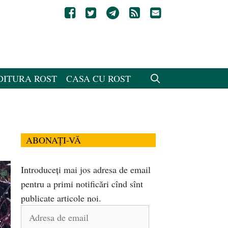
DITURA ROST
CASA CU ROST
ABONAȚI-VĂ
Introduceți mai jos adresa de email
pentru a primi notificări cînd sînt
publicate articole noi.
Adresa
de