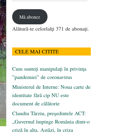
email
Mă abonez
Alătură-te celorlalți 371 de abonați.
CELE MAI CITITE
Cum sunteți manipulați în privința
”pandemiei” de coronavirus
Ministerul de Interne: Noua carte de
identitate fără cip NU este
document de călătorie
Claudiu Târziu, președintele ACT:
„Guvernul împinge România dintr-o
criză în alta. Astăzi, în criza