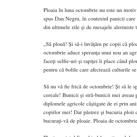
Ploaia în luna octombrie nu este un motiv 
spus Dan Negru, în contextul panicii care 
din ultimele zile și de mesajele alermiste 
„Să plouă! Și să-i învățăm pe copii că ploa
octombrie aduce speranța unui nou an agri
faceți selfie-uri și rapiței îi place când pl
pentru că bolile care afectează culturile s
Să nu vă fie frică de octombrie! Și să le 
cereale! Bunicii și stră-bunicii mei aveau
diplomele agricole câștigate de ei prin an
copiilor mei! Dar păstrez și bucuria ploii
bucurați-vă de ploaie. Ploaia de octombrie