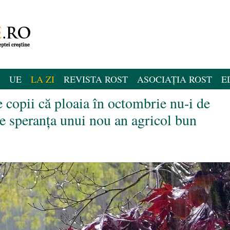
UE
LA ZI
REVISTA ROST
ASOCIAȚIA ROST
E
 copii că ploaia în octombrie nu-i de
ce speranța unui nou an agricol bun