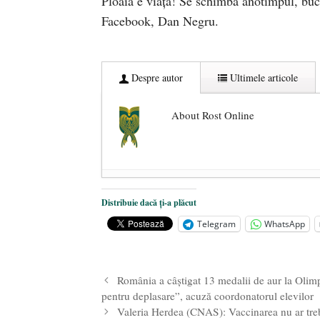
Ploaia e viața! Se schimbă anotimpul, bucu
Facebook, Dan Negru.
Despre autor
Ultimele articole
About Rost Online
Dezvăluiri cutremurătoare despre 
Distribuie dacă ți-a plăcut
Statul care servește Națiunea
- 21 
Telegram
WhatsApp
Legea Vexler produce efecte. Bustu
România a câștigat 13 medalii de aur la Olimp
pentru deplasare”, acuză coordonatorul elevilor
Valeria Herdea (CNAS): Vaccinarea nu ar treb