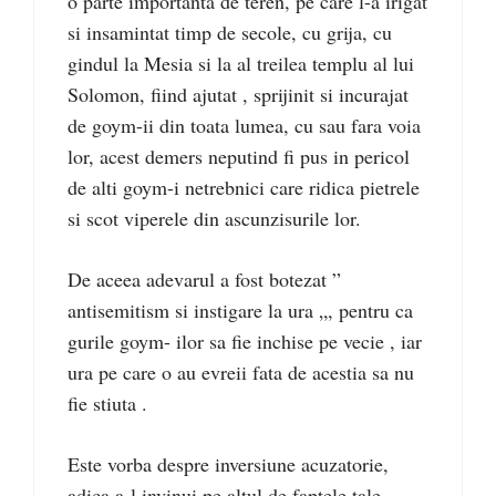
o parte importanta de teren, pe care l-a irigat
si insamintat timp de secole, cu grija, cu
gindul la Mesia si la al treilea templu al lui
Solomon, fiind ajutat , sprijinit si incurajat
de goym-ii din toata lumea, cu sau fara voia
lor, acest demers neputind fi pus in pericol
de alti goym-i netrebnici care ridica pietrele
si scot viperele din ascunzisurile lor.
De aceea adevarul a fost botezat ”
antisemitism si instigare la ura „, pentru ca
gurile goym- ilor sa fie inchise pe vecie , iar
ura pe care o au evreii fata de acestia sa nu
fie stiuta .
Este vorba despre inversiune acuzatorie,
adica a-l invinui pe altul de faptele tale