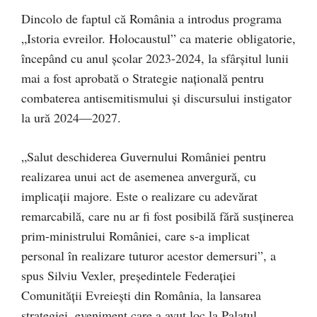
Dincolo de faptul că România a introdus programa
„Istoria evreilor. Holocaustul” ca materie obligatorie,
începând cu anul școlar 2023-2024, la sfârșitul lunii
mai a fost aprobată o Strategie națională pentru
combaterea antisemitismului și discursului instigator
la ură 2024—2027.
„Salut deschiderea Guvernului României pentru
realizarea unui act de asemenea anvergură, cu
implicații majore. Este o realizare cu adevărat
remarcabilă, care nu ar fi fost posibilă fără susținerea
prim-ministrului României, care s-a implicat
personal în realizare tuturor acestor demersuri”, a
spus Silviu Vexler, președintele Federației
Comunității Evreiești din România, la lansarea
strategiei, eveniment care a avut loc la Palatul