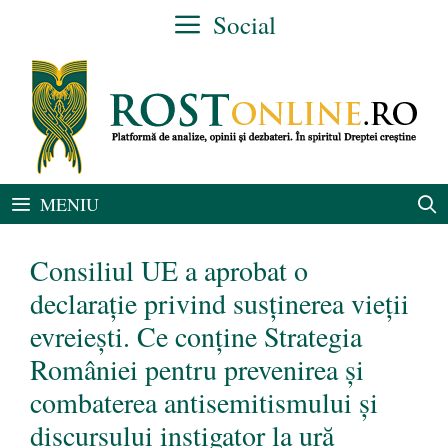
Sari
Social
la
conținut
MENIU
Consiliul UE a aprobat o
declarație privind susținerea vieții
evreiești. Ce conține Strategia
României pentru prevenirea și
combaterea antisemitismului și
discursului instigator la ură