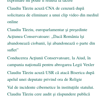
exprimare nu poate fi redusă la tăcere
Claudiu Târziu acuză CNA de cenzură după
solicitarea de eliminare a unui clip video din mediul
online
Claudiu Târziu, europarlamentar și președinte
Acțiunea Conservatoare: „Dacă România își
abandonează ciobanii, își abandonează o parte din
suflet”
Conducerea Acțiunii Conservatoare, la Aiud, în
campania națională pentru abrogarea Legii Vexler
Claudiu Târziu acuză USR că atacă Biserica după
apelul unei deputate privind ora de Religie
Val de incidente cibernetice în instituțiile statului.
Claudiu Târziu cere audit și răspundere publică