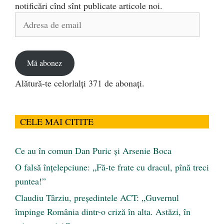
notificări cînd sînt publicate articole noi.
Adresa
de
email
Mă abonez
Alătură-te celorlalți 371 de abonați.
CELE MAI CITITE
Ce au în comun Dan Puric şi Arsenie Boca
O falsă înțelepciune: „Fă-te frate cu dracul, pînă treci
puntea!”
Claudiu Târziu, președintele ACT: „Guvernul
împinge România dintr-o criză în alta. Astăzi, în