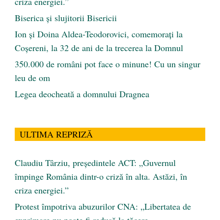
criza energiei.”
Biserica și slujitorii Bisericii
Ion și Doina Aldea-Teodorovici, comemorați la
Coșereni, la 32 de ani de la trecerea la Domnul
350.000 de români pot face o minune! Cu un singur
leu de om
Legea deocheată a domnului Dragnea
ULTIMA REPRIZĂ
Claudiu Târziu, președintele ACT: „Guvernul
împinge România dintr-o criză în alta. Astăzi, în
criza energiei.”
Protest împotriva abuzurilor CNA: „Libertatea de