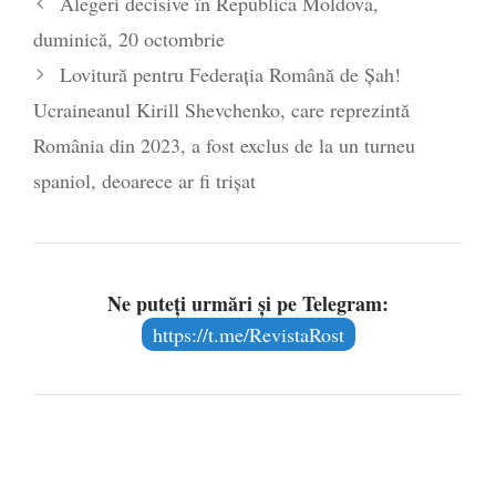
Alegeri decisive în Republica Moldova,
poetului Octavian Goga, înlăturat din Iași
duminică, 20 octombrie
- 16 aprilie 2026
Lovitură pentru Federația Română de Șah!
Ucraineanul Kirill Shevchenko, care reprezintă
România din 2023, a fost exclus de la un turneu
spaniol, deoarece ar fi trișat
Ne puteți urmări și pe Telegram:
https://t.me/RevistaRost