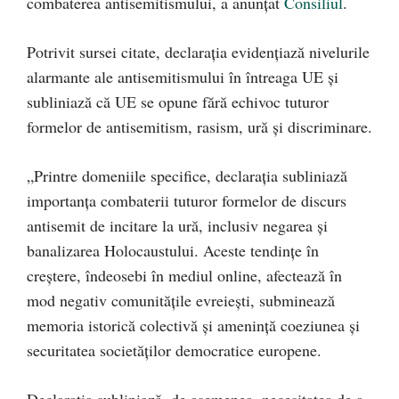
combaterea antisemitismului, a anunțat
Consiliul
.
Potrivit sursei citate, declarația evidențiază nivelurile
alarmante ale antisemitismului în întreaga UE și
subliniază că UE se opune fără echivoc tuturor
formelor de antisemitism, rasism, ură și discriminare.
„Printre domeniile specifice, declarația subliniază
importanța combaterii tuturor formelor de discurs
antisemit de incitare la ură, inclusiv negarea și
banalizarea Holocaustului. Aceste tendințe în
creștere, îndeosebi în mediul online, afectează în
mod negativ comunitățile evreiești, subminează
memoria istorică colectivă și amenință coeziunea și
securitatea societăților democratice europene.
Declarația subliniază, de asemenea, necesitatea de a