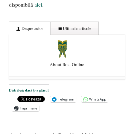
disponibilă
aici
.
Despre autor
Ultimele articole
About Rost Online
Dezvăluiri cutremurătoare despre
Distribuie dacă ți-a plăcut
președintele Ucrainei, Volodymyr
Telegram
WhatsApp
Zelensky
- 13 mai 2026
Imprimare
Statul care servește Națiunea
- 21 aprilie
2026
Legea Vexler produce efecte. Bustul