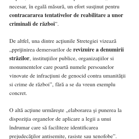
necesar, în egală măsură, un efort susținut pentru
contracararea tentativelor de reabilitare a unor
criminali de război
”.
De altfel, una dintre acțiunile Stretegiei vizează
revizuire a denumirii
„pprijinirea demersurilor de
străzilor
, instituțiilor publice, organizațiilor si
monumentelor care poartă numele persoanelor
vinovate de infracțiuni de genocid contra umanității
si crime de război”, fără a se da vreun exemplu
concret.
O altă acțiune urmărește „elaborarea și punerea la
dispoziția organelor de aplicare a legii a unui
îndrumar care să faciliteze identificarea
prejudecăților antisemite, rasiste sau xenofobe”.