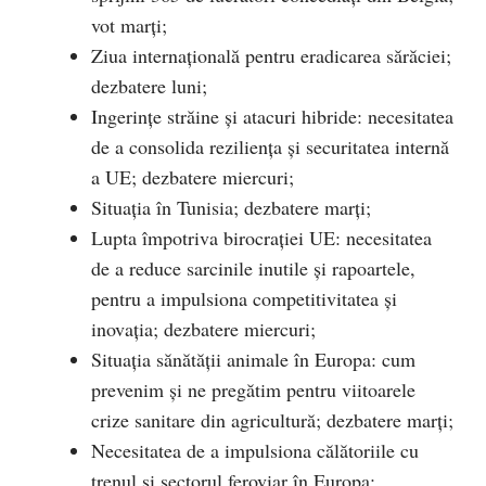
vot marți;
Ziua internațională pentru eradicarea sărăciei;
dezbatere luni;
Ingerințe străine și atacuri hibride: necesitatea
de a consolida reziliența și securitatea internă
a UE; dezbatere miercuri;
Situația în Tunisia; dezbatere marți;
Lupta împotriva birocrației UE: necesitatea
de a reduce sarcinile inutile și rapoartele,
pentru a impulsiona competitivitatea și
inovația; dezbatere miercuri;
Situația sănătății animale în Europa: cum
prevenim și ne pregătim pentru viitoarele
crize sanitare din agricultură; dezbatere marți;
Necesitatea de a impulsiona călătoriile cu
trenul și sectorul feroviar în Europa;