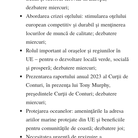
dezbatere miercuri;
Abordarea crizei oțelului: stimularea oțelului
european competitiv și durabil și menținerea
locurilor de muncă de calitate; dezbatere
miercuri;
Rolul important al orașelor și regiunilor în
UE – pentru o dezvoltare locală verde, socială
și prosperă; dezbatere miercuri;
Prezentarea raportului anual 2023 al Curții de
Conturi, în prezența lui Tony Murphy,
președintele Curții de Conturi; dezbatere
miercuri;
Protejarea oceanelor: amenințările la adresa
ariilor marine protejate din UE și beneficiile
pentru comunitățile de coastă; dezbatere joi;
Necesitatea urgentă de revizuire a