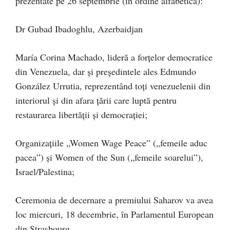
prezentate pe 26 septembrie (în ordine alfabetică):
Dr Gubad Ibadoghlu, Azerbaidjan
María Corina Machado, lideră a forțelor democratice
din Venezuela, dar și președintele ales Edmundo
González Urrutia, reprezentând toți venezuelenii din
interiorul și din afara țării care luptă pentru
restaurarea libertății și democrației;
Organizațiile „Women Wage Peace” („femeile aduc
pacea”) și Women of the Sun („femeile soarelui”),
Israel/Palestina;
Ceremonia de decernare a premiului Saharov va avea
loc miercuri, 18 decembrie, în Parlamentul European
din Strasbourg.