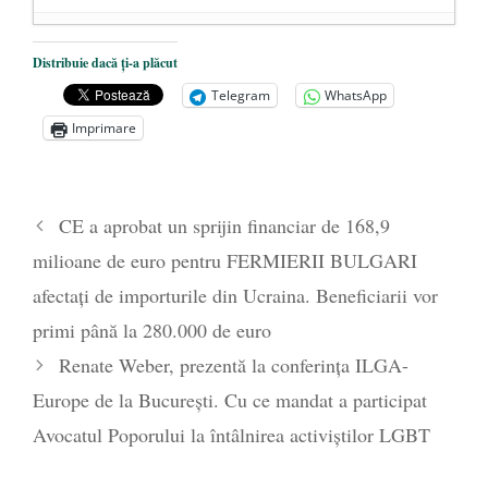
Dezvăluiri cutremurătoare despre
Distribuie dacă ți-a plăcut
președintele Ucrainei, Volodymyr
Telegram
WhatsApp
Zelensky
- 13 mai 2026
Imprimare
Statul care servește Națiunea
- 21 aprilie
2026
Legea Vexler produce efecte. Bustul
CE a aprobat un sprijin financiar de 168,9
poetului Octavian Goga, înlăturat din Iași
milioane de euro pentru FERMIERII BULGARI
- 16 aprilie 2026
afectați de importurile din Ucraina. Beneficiarii vor
primi până la 280.000 de euro
Renate Weber, prezentă la conferința ILGA-
Europe de la București. Cu ce mandat a participat
Avocatul Poporului la întâlnirea activiștilor LGBT