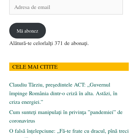
Adresa
de
email
Mă abonez
Alătură-te celorlalți 371 de abonați.
CELE MAI CITITE
Claudiu Târziu, președintele ACT: „Guvernul
împinge România dintr-o criză în alta. Astăzi, în
criza energiei.”
Cum sunteți manipulați în privința ”pandemiei” de
coronavirus
O falsă înțelepciune: „Fă-te frate cu dracul, pînă treci