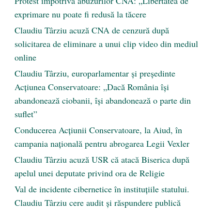
Protest împotriva abuzurilor CNA: „Libertatea de
exprimare nu poate fi redusă la tăcere
Claudiu Târziu acuză CNA de cenzură după
solicitarea de eliminare a unui clip video din mediul
online
Claudiu Târziu, europarlamentar și președinte
Acțiunea Conservatoare: „Dacă România își
abandonează ciobanii, își abandonează o parte din
suflet”
Conducerea Acțiunii Conservatoare, la Aiud, în
campania națională pentru abrogarea Legii Vexler
Claudiu Târziu acuză USR că atacă Biserica după
apelul unei deputate privind ora de Religie
Val de incidente cibernetice în instituțiile statului.
Claudiu Târziu cere audit și răspundere publică