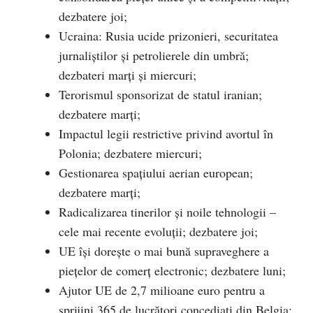
dezbatere joi;
Ucraina: Rusia ucide prizonieri, securitatea
jurnaliștilor și petrolierele din umbră;
dezbateri marți și miercuri;
Terorismul sponsorizat de statul iranian;
dezbatere marți;
Impactul legii restrictive privind avortul în
Polonia; dezbatere miercuri;
Gestionarea spațiului aerian european;
dezbatere marți;
Radicalizarea tinerilor și noile tehnologii –
cele mai recente evoluții; dezbatere joi;
UE își dorește o mai bună supraveghere a
piețelor de comerț electronic; dezbatere luni;
Ajutor UE de 2,7 milioane euro pentru a
sprijini 365 de lucrători concediați din Belgia;