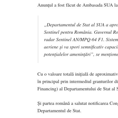
Anunțul a fost făcut de Ambasada SUA la 
„Departamentul de Stat al SUA a apro
Sentinel pentru România. Guvernul Rom
radar Sentinel AN/MPQ-64 F1. Sistemul
aeriene și va spori semnificativ capac
potențialelor amenințări”, se mențio
Cu o valoare totală inițială de aproximati
în principal prin intermediul granturilor 
Financing) al Departamentului de Stat al
Și partea română a salutat notificarea Co
Departamentul de Stat.