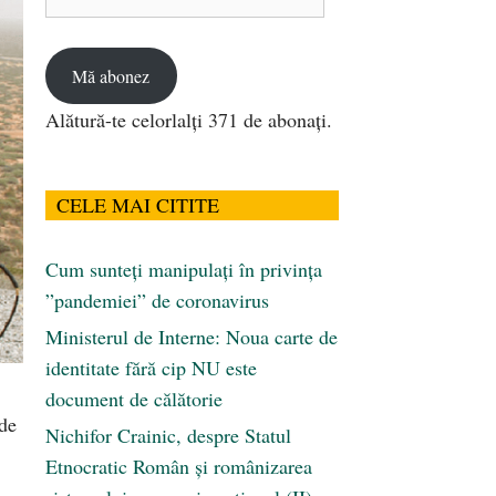
de
email
Mă abonez
Alătură-te celorlalți 371 de abonați.
CELE MAI CITITE
Cum sunteți manipulați în privința
”pandemiei” de coronavirus
Ministerul de Interne: Noua carte de
identitate fără cip NU este
document de călătorie
 de
Nichifor Crainic, despre Statul
Etnocratic Român şi românizarea