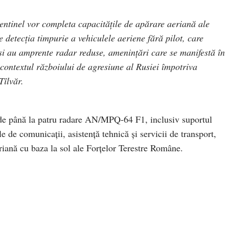
entinel vor completa capacitățile de apărare aeriană ale
 detecția timpurie a vehiculele aeriene fără pilot, care
și au amprente radar reduse, amenințări care se manifestă în
 contextul războiului de agresiune al Rusiei împotriva
Tîlvăr.
de până la patru radare AN/MPQ-64 F1, inclusiv suportul
le de comunicații, asistență tehnică și servicii de transport,
riană cu baza la sol ale Forțelor Terestre Române.