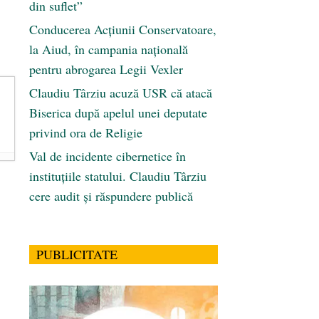
din suflet”
Conducerea Acțiunii Conservatoare,
la Aiud, în campania națională
pentru abrogarea Legii Vexler
Claudiu Târziu acuză USR că atacă
Biserica după apelul unei deputate
privind ora de Religie
Val de incidente cibernetice în
instituțiile statului. Claudiu Târziu
cere audit și răspundere publică
PUBLICITATE