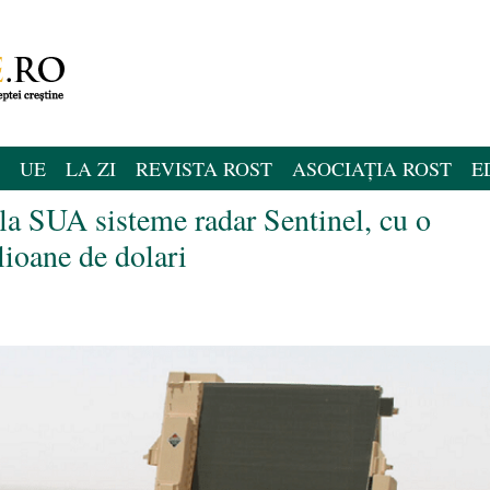
UE
LA ZI
REVISTA ROST
ASOCIAȚIA ROST
E
la SUA sisteme radar Sentinel, cu o
lioane de dolari