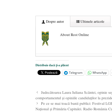
Despre autor
Ultimele articole
About Rost Online
Dezvăluiri cutremurătoare despre 
Distribuie dacă ți-a plăcut
Statul care servește Națiunea
- 21 
Telegram
WhatsApp
Legea Vexler produce efecte. Bustu
Judecătoarea Laura Iuliana Scântei, opinie s
comportamentul şi opiniile candidaţilor la prezid
Pe ce se mai toacă banii publici: Festival LG
Național și Primăria Capitalei. Radio România Cul