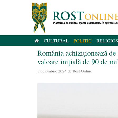
Sari
la
conținut
CULTURAL
POLITIC
RELIGIOS
România achiziționează de 
valoare inițială de 90 de mi
8 octombrie 2024
de
Rost Online