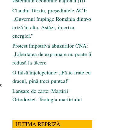
sistemului economic naţional (II)
Claudiu Târziu, președintele ACT:
„Guvernul împinge România dintr-o
criză în alta. Astăzi, în criza
energiei.”
Protest împotriva abuzurilor CNA:
„Libertatea de exprimare nu poate fi
redusă la tăcere
O falsă înțelepciune: „Fă-te frate cu
dracul, pînă treci puntea!”
te
Lansare de carte: Martirii
Ortodoxiei. Teologia martiriului
ULTIMA REPRIZĂ