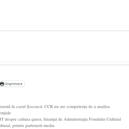
președintele Ucrainei, Volodymyr Zelensky
- 13 mai 2026
aprilie 2026
Imprimare
l poetului Octavian Goga, înlăturat din Iași
- 16 aprilie 2026
eparată în cazul Șocoacă: CCR nu are competenţa de a analiza
enţiale
BT despre cultura queer, finanțat de Administrația Fondului Cultural
tural, printre partenerii media