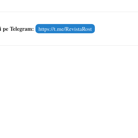
și pe Telegram:
https://t.me/RevistaRost