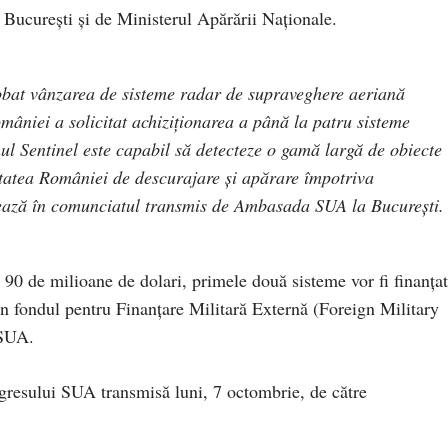
București și de Ministerul Apărării Naționale.
bat vânzarea de sisteme radar de supraveghere aeriană
âniei a solicitat achiziționarea a până la patru sisteme
 Sentinel este capabil să detecteze o gamă largă de obiecte
itatea României de descurajare și apărare împotriva
nează în comunciatul transmis de Ambasada SUA la București.
v 90 de milioane de dolari, primele două sisteme vor fi finanța
din fondul pentru Finanțare Militară Externă (Foreign Military
 SUA.
ngresului SUA transmisă luni, 7 octombrie, de către