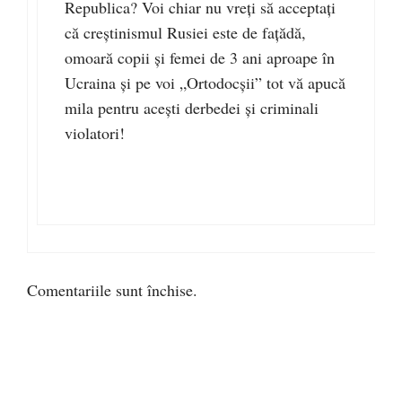
Republica? Voi chiar nu vreți să acceptați
că creștinismul Rusiei este de fațădă,
omoară copii și femei de 3 ani aproape în
Ucraina și pe voi „Ortodocșii” tot vă apucă
mila pentru acești derbedei și criminali
violatori!
Comentariile sunt închise.