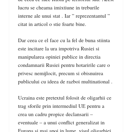
lucru se cheama imixtiune in treburile
interne ale unui stat . Iar ” reprezentantul ”
citat in articol o stie foarte bine.
Dar ceea ce el face cu la fel de buna stiinta
este incitare la ura impotriva Rusiei si
manipularea opiniei publice in directia
condamnarii Rusiei pentru hotaririle care o
privesc nemijlocit, precum si obisnuirea
publicului cu ideea de razboi multinational .
Ucraina este pretextul folosit de oligarhii ce
trag sforile prin intermediul UE pentru a
crea un cadru propice declansarii –
eventuale – a unui conflict generalizat in
Europa si mai apoi in lume, visul oligarhiei