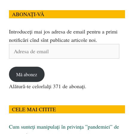
ABONAȚI-VĂ
Introduceți mai jos adresa de email pentru a primi
notificări cînd sînt publicate articole noi.
Adresa
de
email
Mă abonez
Alătură-te celorlalți 371 de abonați.
CELE MAI CITITE
Cum sunteți manipulați în privința ”pandemiei” de