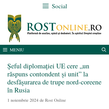
Sari
Social
la
conținut
MENIU
Șeful diplomației UE cere „un
răspuns contondent şi unit” la
desfăşurarea de trupe nord-coreene
în Rusia
1 noiembrie 2024
de
Rost Online