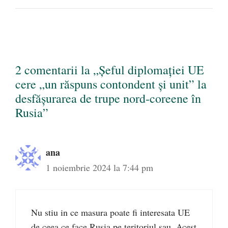
2 comentarii la „Șeful diplomației UE
cere „un răspuns contondent şi unit” la
desfăşurarea de trupe nord-coreene în
Rusia”
ana
1 noiembrie 2024 la 7:44 pm
Nu stiu in ce masura poate fi interesata UE
de ceea ce face Rusia pe teritoriul sau. Acest