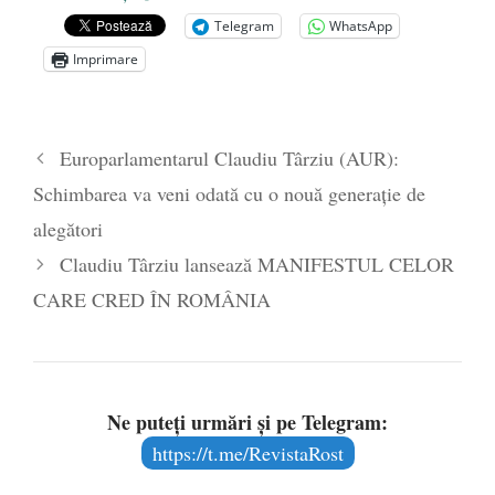
președintele Ucrainei, Volodymyr
Telegram
WhatsApp
Zelensky
- 13 mai 2026
Imprimare
Statul care servește Națiunea
- 21 aprilie
2026
Legea Vexler produce efecte. Bustul
Europarlamentarul Claudiu Târziu (AUR):
poetului Octavian Goga, înlăturat din Iași
Schimbarea va veni odată cu o nouă generație de
- 16 aprilie 2026
alegători
Claudiu Târziu lansează MANIFESTUL CELOR
CARE CRED ÎN ROMÂNIA
Ne puteți urmări și pe Telegram:
https://t.me/RevistaRost