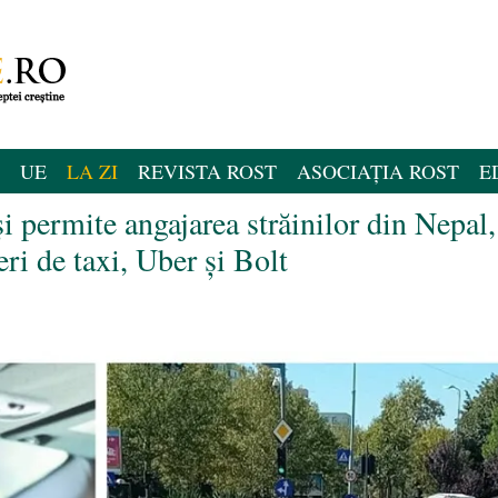
UE
LA ZI
REVISTA ROST
ASOCIAȚIA ROST
E
 permite angajarea străinilor din Nepal,
eri de taxi, Uber și Bolt