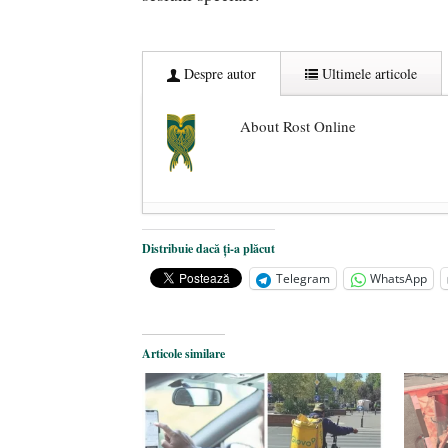
Despre autor
Ultimele articole
About Rost Online
Dezvăluiri cutremurătoare despre 
Distribuie dacă ți-a plăcut
Statul care servește Națiunea
- 21 
Telegram
WhatsApp
Legea Vexler produce efecte. Bustu
Articole similare