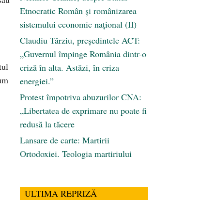
Etnocratic Român şi românizarea
sistemului economic naţional (II)
Claudiu Târziu, președintele ACT:
„Guvernul împinge România dintr-o
tul
criză în alta. Astăzi, în criza
cum
energiei.”
Protest împotriva abuzurilor CNA:
„Libertatea de exprimare nu poate fi
redusă la tăcere
Lansare de carte: Martirii
Ortodoxiei. Teologia martiriului
ULTIMA REPRIZĂ