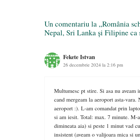
Un comentariu la „România schi
Nepal, Sri Lanka și Filipine ca 
Fekete Istvan
26 decembrie 2024 la 2:16 pm
Multumesc pt stire. Si asa nu aveam i
cand mergeam la aeroport asta-vara. N
aeroport :). L-am comandat prin lapto
si am iesit. Total: max. 7 minute. M-a
dimineata aia) si peste 1 minut vad
insistent (aveam o valijoara mica si u