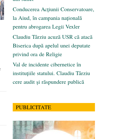
Conducerea Acțiunii Conservatoare,
la Aiud, în campania națională
pentru abrogarea Legii Vexler
Claudiu Târziu acuză USR că atacă
Biserica după apelul unei deputate
privind ora de Religie
Val de incidente cibernetice în
e
instituțiile statului. Claudiu Târziu
cere audit și răspundere publică
PUBLICITATE