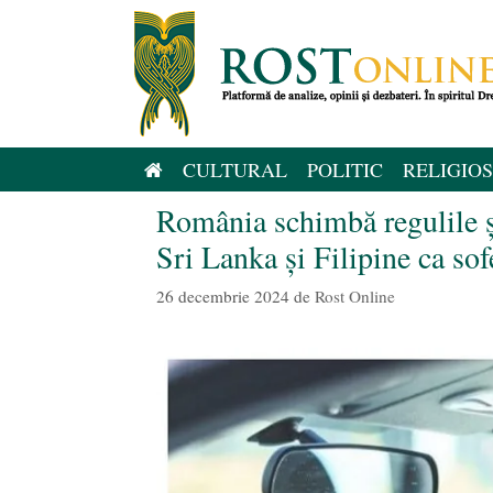
Sari
la
conținut
CULTURAL
POLITIC
RELIGIOS
România schimbă regulile și
Sri Lanka și Filipine ca sof
26 decembrie 2024
de
Rost Online