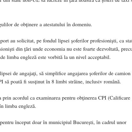
ulilor de obținere a atestatului în domeniu.
port au solicitat, pe fondul lipsei șoferilor profesioniști, ca sta
ioniști din țări unde economia nu este foarte dezvoltată, pre
de limba engleză este vorbită la un nivel acceptabil.
ipsei de angajați, să simplifice angajarea șoferilor de camion
 să poată fi susținut în 8 limbi străine, inclusiv română.
a prin acordul ca examinarea pentru obținerea CPI (Calificare
 în limba engleză.
pentru început doar în municipiul București, în cadrul unor