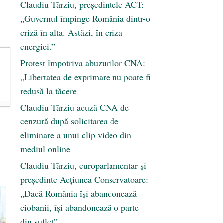
Claudiu Târziu, președintele ACT:
„Guvernul împinge România dintr-o
criză în alta. Astăzi, în criza
energiei.”
Protest împotriva abuzurilor CNA:
„Libertatea de exprimare nu poate fi
redusă la tăcere
Claudiu Târziu acuză CNA de
cenzură după solicitarea de
eliminare a unui clip video din
mediul online
Claudiu Târziu, europarlamentar și
președinte Acțiunea Conservatoare:
„Dacă România își abandonează
ciobanii, își abandonează o parte
din suflet”