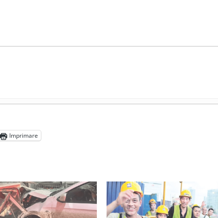
președintele Ucrainei, Volodymyr Zelensky
- 13 mai 2026
aprilie 2026
Imprimare
l poetului Octavian Goga, înlăturat din Iași
- 16 aprilie 2026