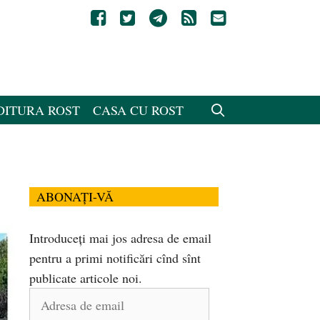
DITURA ROST
CASA CU ROST
ABONAȚI-VĂ
Introduceți mai jos adresa de email
pentru a primi notificări cînd sînt
publicate articole noi.
Adresa
de