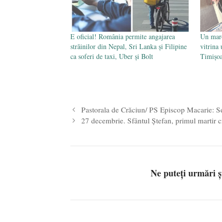
E oficial! România permite angajarea
Un maro
străinilor din Nepal, Sri Lanka și Filipine
vitrina 
ca soferi de taxi, Uber și Bolt
Timișo
Pastorala de Crăciun/ PS Episcop Macarie: Se
27 decembrie. Sfântul Ștefan, primul martir 
Ne puteți urmări 