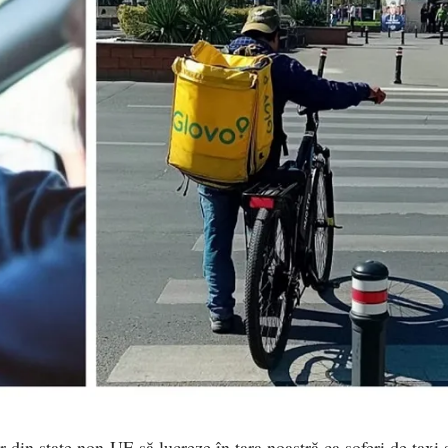
 din state non-UE să lucreze în țara noastră ca șoferi de taxi 