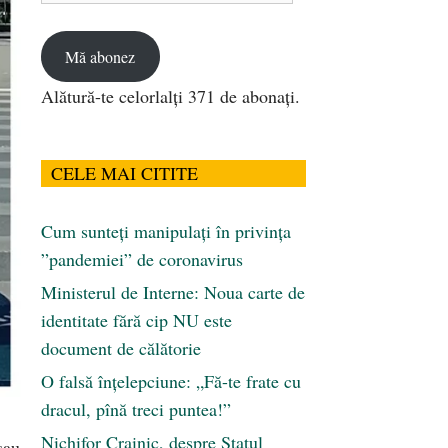
email
Mă abonez
Alătură-te celorlalți 371 de abonați.
CELE MAI CITITE
Cum sunteți manipulați în privința
”pandemiei” de coronavirus
Ministerul de Interne: Noua carte de
identitate fără cip NU este
document de călătorie
O falsă înțelepciune: „Fă-te frate cu
dracul, pînă treci puntea!”
Nichifor Crainic, despre Statul
sau