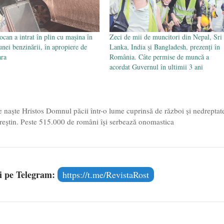
can a intrat în plin cu mașina în
Zeci de mii de muncitori din Nepal, Sri
unei benzinării, în apropiere de
Lanka, India și Bangladesh, prezenți în
ara
România. Câte permise de muncă a
acordat Guvernul în ultimii 3 ani
 naște Hristos Domnul păcii într-o lume cuprinsă de război și nedreptat
creștin. Peste 515.000 de români își serbează onomastica
și pe Telegram:
https://t.me/RevistaRost