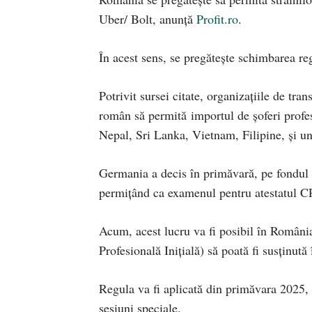
Uber/ Bolt, anunță
Profit.ro
.
În acest sens, se pregătește schimbarea reg
Potrivit sursei citate, organizațiile de trans
român să permită importul de șoferi profes
Nepal, Sri Lanka, Vietnam, Filipine, și un
Germania a decis în primăvară, pe fondul l
permițând ca examenul pentru atestatul CPI
Acum, acest lucru va fi posibil în Români
Profesională Inițială) să poată fi susținută
Regula va fi aplicată din primăvara 2025, 
sesiuni speciale.