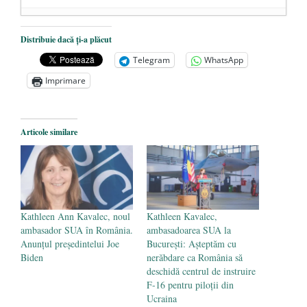
Dezvăluiri cutremurătoare despre
Distribuie dacă ți-a plăcut
președintele Ucrainei, Volodymyr
Telegram
WhatsApp
Zelensky
- 13 mai 2026
Imprimare
Statul care servește Națiunea
- 21 aprilie
2026
Legea Vexler produce efecte. Bustul
Articole similare
poetului Octavian Goga, înlăturat din Iași
- 16 aprilie 2026
Kathleen Ann Kavalec, noul
Kathleen Kavalec,
ambasador SUA în România.
ambasadoarea SUA la
Anunțul președintelui Joe
București: Așteptăm cu
Biden
nerăbdare ca România să
deschidă centrul de instruire
F-16 pentru piloții din
Ucraina