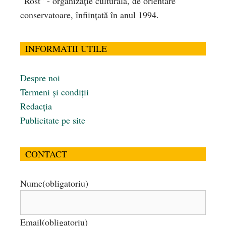
“Rost” - organizaţie culturală, de orientare
conservatoare, înfiinţată în anul 1994.
INFORMATII UTILE
Despre noi
Termeni și condiții
Redacția
Publicitate pe site
CONTACT
Nume
(obligatoriu)
Email
(obligatoriu)