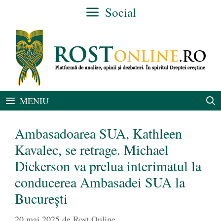
Sari
Social
la
conținut
MENIU
Ambasadoarea SUA, Kathleen
Kavalec, se retrage. Michael
Dickerson va prelua interimatul la
conducerea Ambasadei SUA la
București
20 mai 2025
de
Rost Online