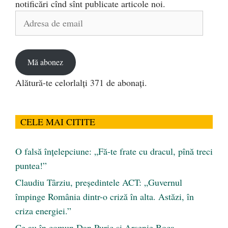
notificări cînd sînt publicate articole noi.
Adresa
de
email
Mă abonez
Alătură-te celorlalți 371 de abonați.
CELE MAI CITITE
O falsă înțelepciune: „Fă-te frate cu dracul, pînă treci
puntea!”
Claudiu Târziu, președintele ACT: „Guvernul
împinge România dintr-o criză în alta. Astăzi, în
criza energiei.”
Ce au în comun Dan Puric şi Arsenie Boca