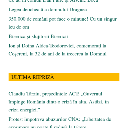
Legea deocheată a domnului Dragnea
350.000 de români pot face o minune! Cu un singur
leu de om
Biserica și slujitorii Bisericii
Ion și Doina Aldea-Teodorovici, comemorați la
Coșereni, la 32 de ani de la trecerea la Domnul
ULTIMA REPRIZĂ
Claudiu Târziu, președintele ACT: „Guvernul
împinge România dintr-o criză în alta. Astăzi, în
criza energiei.”
Protest împotriva abuzurilor CNA: „Libertatea de
exprimare nu poate fi redusă la tăcere