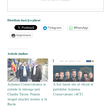
Dezvăluiri cutremurătoare despre
Distribuie dacă ți-a plăcut
președintele Ucrainei, Volodymyr
Telegram
WhatsApp
Zelensky
- 13 mai 2026
Imprimare
Statul care servește Națiunea
- 21 aprilie
2026
Legea Vexler produce efecte. Bustul
Articole similare
poetului Octavian Goga, înlăturat din Iași
- 16 aprilie 2026
Acțiunea Conservatoarea se
A fost lansat site-ul oficial al
extinde în întreaga țară.
partidului Acțiunea
Claudiu Târziu: Punem
Conservatoare (ACT)
steagul mișcării noastre și în
Bacău