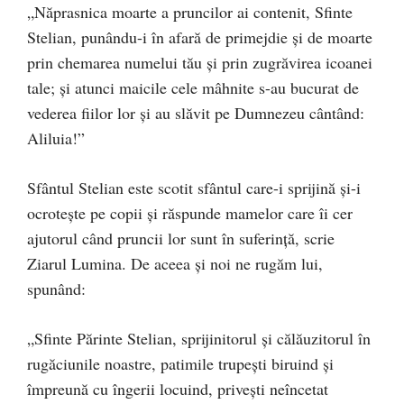
„Năprasnica moarte a pruncilor ai contenit, Sfinte
Stelian, punându-i în afară de primejdie şi de moarte
prin chemarea numelui tău şi prin zugrăvirea icoanei
tale; şi atunci maicile cele mâhnite s-au bucurat de
vederea fiilor lor şi au slăvit pe Dum­nezeu cântând:
Aliluia!”
Sfântul Stelian este scotit sfântul care-i sprijină şi-i
ocroteşte pe copii şi răspunde mamelor care îi cer
ajutorul când pruncii lor sunt în suferinţă, scrie
Ziarul Lumina. De aceea şi noi ne rugăm lui,
spunând:
„Sfinte Părinte Stelian, sprijinitorul şi călăuzitorul în
rugăciunile noastre, patimile trupeşti biruind şi
împreună cu îngerii locuind, priveşti neîncetat