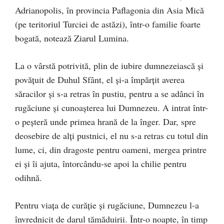
Adrianopolis, în provincia Paflagonia din Asia Mică
(pe teritoriul Turciei de astăzi), într-o familie foarte
bogată, notează Ziarul Lumina.
La o vârstă potrivită, plin de iubire dumnezeiască şi
povăţuit de Duhul Sfânt, el şi-a împărţit averea
săracilor şi s-a retras în pustiu, pentru a se adânci în
rugăciune şi cunoaşterea lui Dumnezeu. A intrat într-
o peşteră unde primea hrană de la înger. Dar, spre
deosebire de alţi pustnici, el nu s-a retras cu totul din
lume, ci, din dragoste pentru oameni, mergea printre
ei şi îi ajuta, întorcându-se apoi la chilie pentru
odihnă.
Pentru viaţa de curăţie şi rugăciune, Dumnezeu l-a
învrednicit de darul tămăduirii. Într-o noapte, în timp