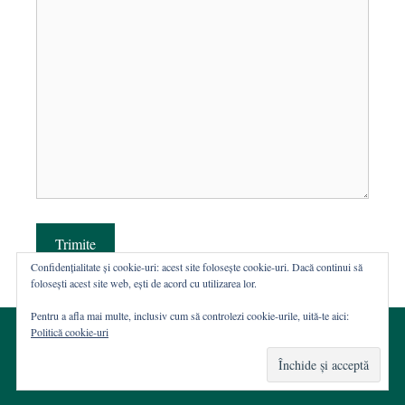
Trimite
Confidențialitate și cookie-uri: acest site folosește cookie-uri. Dacă continui să
folosești acest site web, ești de acord cu utilizarea lor.
Pentru a afla mai multe, inclusiv cum să controlezi cookie-urile, uită-te aici:
Politică cookie-uri
© 2002-2026 · Asociația ROST
Web hosting şi dezvoltare Wordpress:
Casa de WEB