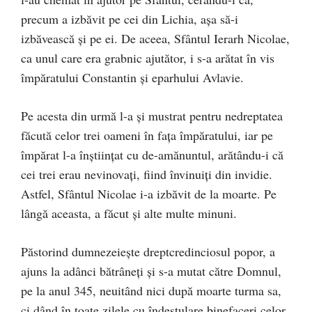
precum a izbăvit pe cei din Lichia, aşa să-i
izbăvească şi pe ei. De aceea, Sfântul Ierarh Nicolae,
ca unul care era grabnic ajutător, i s-a arătat în vis
împăratului Constantin şi eparhului Avlavie.
Pe acesta din urmă l-a şi mustrat pentru nedreptatea
făcută celor trei oameni în faţa împăratului, iar pe
împărat l-a înştiinţat cu de-amănuntul, arătându-i că
cei trei erau nevinovaţi, fiind învinuiţi din invidie.
Astfel, Sfântul Nicolae i-a izbăvit de la moarte. Pe
lângă aceasta, a făcut şi alte multe minuni.
Păstorind dumnezeieşte dreptcredinciosul popor, a
ajuns la adânci bătrâneţi şi s-a mutat către Domnul,
pe la anul 345, neuitând nici după moarte turma sa,
ci dând în toate zilele cu îndestulare binefaceri celor