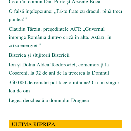
Ce au în comun Dan Puric şi Arsenie Boca
O falsă înțelepciune: „Fă-te frate cu dracul, pînă treci
puntea!”
Claudiu Târziu, președintele ACT: „Guvernul
împinge România dintr-o criză în alta. Astăzi, în
criza energiei.”
Biserica și slujitorii Bisericii
Ion și Doina Aldea-Teodorovici, comemorați la
Coșereni, la 32 de ani de la trecerea la Domnul
350.000 de români pot face o minune! Cu un singur
leu de om
Legea deocheată a domnului Dragnea
ULTIMA REPRIZĂ