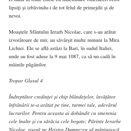
lipsiţi şi izbăvindu-i de tot felul de primejdii şi de
nevoi.
Moaştele Sfântului Ierarh Nicolae, care s-au arătat
izvorâtoare de mir, au săvârşit multe minuni la Mira
Lichiei. Ele se află astăzi la Bari, în sudul Italiei,
unde au fost aduse la 9 mai 1087, ca să nu cadă în
mâinile păgânilor.
Tropar Glasul 4
Îndreptător credinţei şi chip blândeţelor, învăţător
înfrânârii te-a arătat pe tine, turmei tale, adevărul
lucrurilor. Pentru aceasta ai dobândit cu smerenia
cele înalte şi cu sărăcia cele bogate; Părinte Ierarhe
Nicolae, roagă pe Hristos Dumnezeu să mântuiască