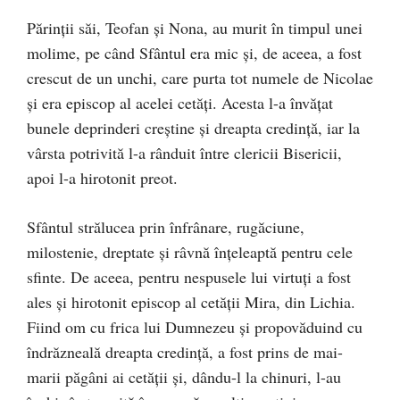
Părinţii săi, Teofan şi Nona, au murit în timpul unei
molime, pe când Sfântul era mic şi, de aceea, a fost
crescut de un unchi, care purta tot numele de Nicolae
şi era episcop al acelei cetăţi. Acesta l-a învăţat
bunele deprinderi creştine şi dreapta credinţă, iar la
vârsta potrivită l-a rânduit între clericii Bisericii,
apoi l-a hirotonit preot.
Sfântul strălucea prin înfrânare, rugăciune,
milostenie, dreptate şi râvnă înţeleaptă pentru cele
sfinte. De aceea, pentru nespusele lui virtuţi a fost
ales şi hirotonit episcop al cetăţii Mira, din Lichia.
Fiind om cu frica lui Dumnezeu şi propovăduind cu
îndrăzneală dreapta credinţă, a fost prins de mai-
marii păgâni ai cetăţii şi, dându-l la chinuri, l-au