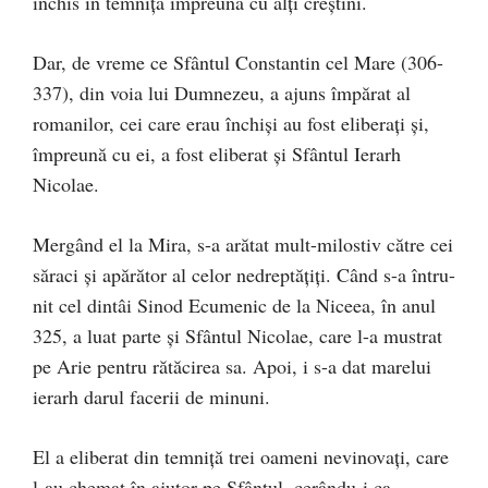
închis în temniţă împreună cu alţi creştini.
Dar, de vreme ce Sfântul Constantin cel Mare (306-
337), din voia lui Dumnezeu, a ajuns împărat al
romanilor, cei care erau închişi au fost eliberaţi şi,
împreună cu ei, a fost eliberat şi Sfântul Ierarh
Nicolae.
Mergând el la Mira, s-a arătat mult-milostiv către cei
săraci şi apărător al celor nedreptăţiţi. Când s-a întru-
nit cel dintâi Sinod Ecumenic de la Niceea, în anul
325, a luat parte şi Sfântul Nicolae, care l-a mustrat
pe Arie pentru rătăcirea sa. Apoi, i s-a dat marelui
ierarh darul facerii de minuni.
El a eliberat din temniţă trei oameni nevinovaţi, care
l-au chemat în ajutor pe Sfântul, cerându-i ca,