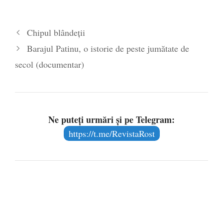
2026
Legea Vexler produce efecte. Bustul
Chipul blândeții
poetului Octavian Goga, înlăturat din Iași
Barajul Patinu, o istorie de peste jumătate de
- 16 aprilie 2026
secol (documentar)
Ne puteți urmări și pe Telegram:
https://t.me/RevistaRost