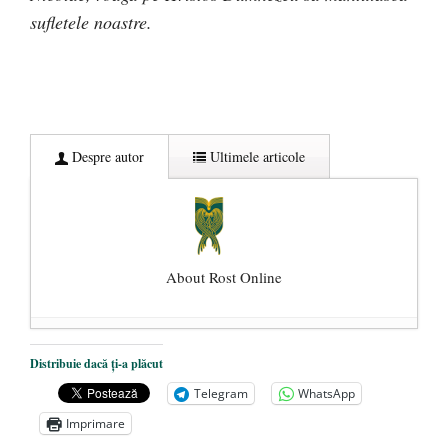
sufletele noastre.
Despre autor
Ultimele articole
About Rost Online
Dezvăluiri cutremurătoare despre
Distribuie dacă ți-a plăcut
președintele Ucrainei, Volodymyr
Telegram
WhatsApp
Zelensky
- 13 mai 2026
Imprimare
Statul care servește Națiunea
- 21 aprilie