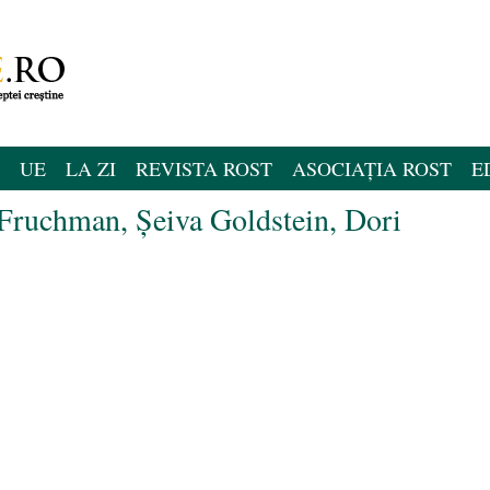
UE
LA ZI
REVISTA ROST
ASOCIAȚIA ROST
E
 Fruchman, Șeiva Goldstein, Dori