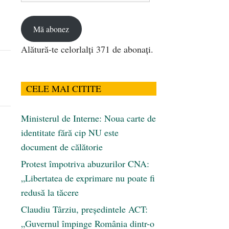
email
Mă abonez
Alătură-te celorlalți 371 de abonați.
CELE MAI CITITE
Ministerul de Interne: Noua carte de
identitate fără cip NU este
document de călătorie
Protest împotriva abuzurilor CNA:
„Libertatea de exprimare nu poate fi
redusă la tăcere
Claudiu Târziu, președintele ACT:
„Guvernul împinge România dintr-o