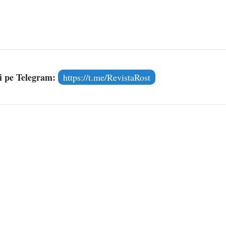
și pe Telegram:
https://t.me/RevistaRost