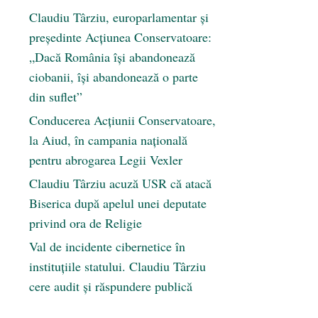
Claudiu Târziu, europarlamentar și
președinte Acțiunea Conservatoare:
„Dacă România își abandonează
ciobanii, își abandonează o parte
din suflet”
Conducerea Acțiunii Conservatoare,
la Aiud, în campania națională
pentru abrogarea Legii Vexler
Claudiu Târziu acuză USR că atacă
Biserica după apelul unei deputate
privind ora de Religie
Val de incidente cibernetice în
instituțiile statului. Claudiu Târziu
cere audit și răspundere publică