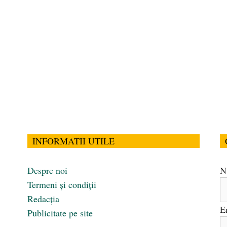
INFORMATII UTILE
Despre noi
N
Termeni și condiții
Redacția
E
Publicitate pe site