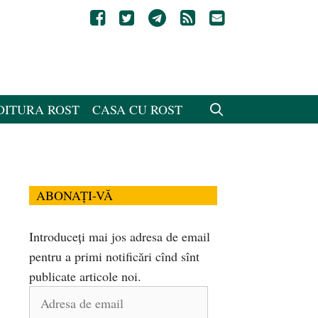
DITURA ROST
CASA CU ROST
ABONAȚI-VĂ
Introduceți mai jos adresa de email
pentru a primi notificări cînd sînt
publicate articole noi.
Adresa
de