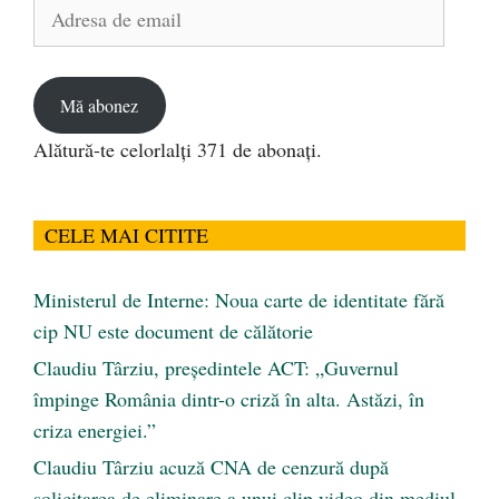
Adresa
de
email
Mă abonez
Alătură-te celorlalți 371 de abonați.
CELE MAI CITITE
Ministerul de Interne: Noua carte de identitate fără
cip NU este document de călătorie
Claudiu Târziu, președintele ACT: „Guvernul
împinge România dintr-o criză în alta. Astăzi, în
criza energiei.”
Claudiu Târziu acuză CNA de cenzură după
solicitarea de eliminare a unui clip video din mediul