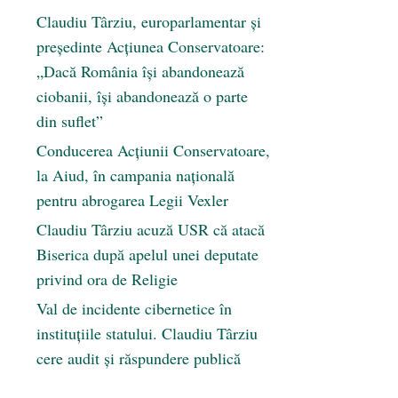
Claudiu Târziu, europarlamentar și
președinte Acțiunea Conservatoare:
„Dacă România își abandonează
ciobanii, își abandonează o parte
din suflet”
Conducerea Acțiunii Conservatoare,
la Aiud, în campania națională
pentru abrogarea Legii Vexler
Claudiu Târziu acuză USR că atacă
Biserica după apelul unei deputate
privind ora de Religie
Val de incidente cibernetice în
instituțiile statului. Claudiu Târziu
cere audit și răspundere publică