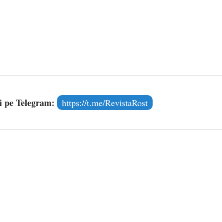
și pe Telegram:
https://t.me/RevistaRost