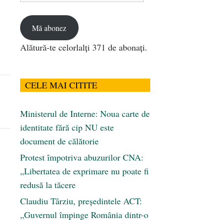
email
Mă abonez
Alătură-te celorlalți 371 de abonați.
CELE MAI CITITE
Ministerul de Interne: Noua carte de
identitate fără cip NU este
document de călătorie
Protest împotriva abuzurilor CNA:
„Libertatea de exprimare nu poate fi
redusă la tăcere
Claudiu Târziu, președintele ACT:
„Guvernul împinge România dintr-o