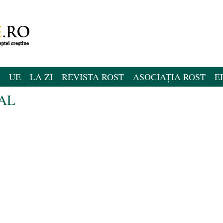
UE
LA ZI
REVISTA ROST
ASOCIAȚIA ROST
E
CAL