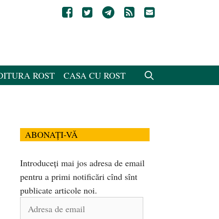
DITURA ROST
CASA CU ROST
ABONAȚI-VĂ
Introduceți mai jos adresa de email
pentru a primi notificări cînd sînt
publicate articole noi.
Adresa
de