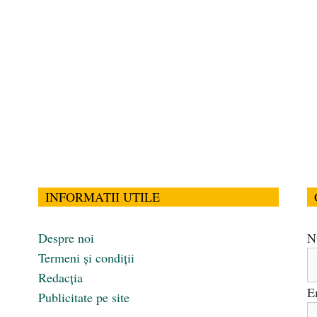
INFORMATII UTILE
Despre noi
N
Termeni și condiții
Redacția
E
Publicitate pe site