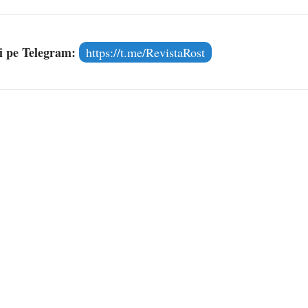
și pe Telegram:
https://t.me/RevistaRost