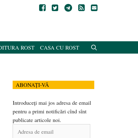
DITURA ROST
CASA CU ROST
ABONAȚI-VĂ
Introduceți mai jos adresa de email
pentru a primi notificări cînd sînt
publicate articole noi.
Adresa
de