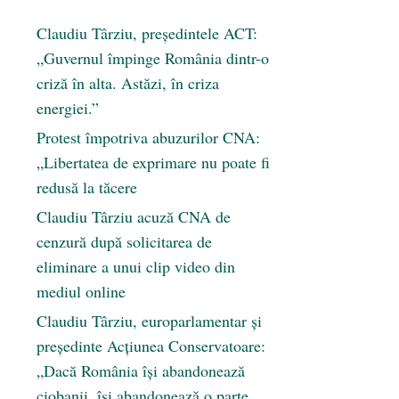
Claudiu Târziu, președintele ACT:
„Guvernul împinge România dintr-o
criză în alta. Astăzi, în criza
energiei.”
Protest împotriva abuzurilor CNA:
„Libertatea de exprimare nu poate fi
redusă la tăcere
Claudiu Târziu acuză CNA de
cenzură după solicitarea de
eliminare a unui clip video din
mediul online
Claudiu Târziu, europarlamentar și
președinte Acțiunea Conservatoare:
„Dacă România își abandonează
ciobanii, își abandonează o parte