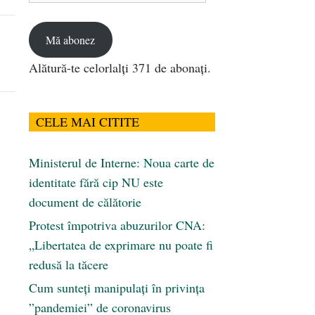
email
Mă abonez
Alătură-te celorlalți 371 de abonați.
CELE MAI CITITE
Ministerul de Interne: Noua carte de
identitate fără cip NU este
document de călătorie
Protest împotriva abuzurilor CNA:
„Libertatea de exprimare nu poate fi
redusă la tăcere
Cum sunteți manipulați în privința
”pandemiei” de coronavirus