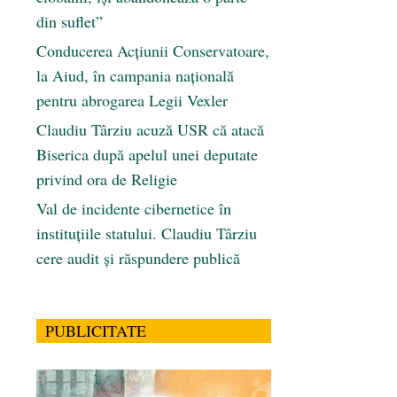
din suflet”
Conducerea Acțiunii Conservatoare,
la Aiud, în campania națională
pentru abrogarea Legii Vexler
Claudiu Târziu acuză USR că atacă
Biserica după apelul unei deputate
privind ora de Religie
Val de incidente cibernetice în
instituțiile statului. Claudiu Târziu
cere audit și răspundere publică
PUBLICITATE