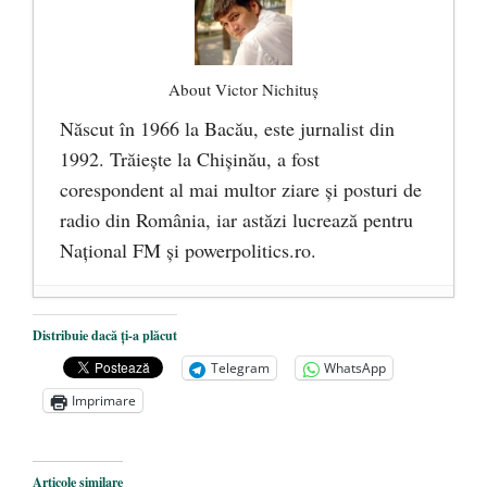
About Victor Nichituș
Născut în 1966 la Bacău, este jurnalist din
1992. Trăiește la Chișinău, a fost
corespondent al mai multor ziare și posturi de
radio din România, iar astăzi lucrează pentru
Național FM și powerpolitics.ro.
Socialiștii, marii favoriți ai alegerilor
Distribuie dacă ți-a plăcut
locale din Republica Moldova
- 13
Telegram
WhatsApp
octombrie 2019
Imprimare
Socialiștii presează ACUM pentru un
acord politic care va duce la federalizarea
Republicii Moldova
- 13 august 2019
Articole similare