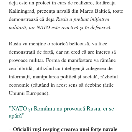
deja este un proiect în curs de realizare, fortăreața
Kaliningrad, prezența navală din Marea Baltică, toate
demonstrează că deja
Rusia a preluat inițiativa
militară, iar NATO este reactivă și în defensivă.
Rusia va menține o retorică belicoasă, va face
demonstrații de forță, dar nu cred că are interes să
provoace militar. Forma de manifestare va rămâne
cea hibridă, utilizând cu inteligență culegerea de
informații, manipularea politică și socială, războiul
economic (căutând în acest sens să dezbine țările
Uniunii Europene).
”NATO și România nu provoacă Rusia, ci se
apără”
– Oficialii ruși resping crearea unei forțe navale