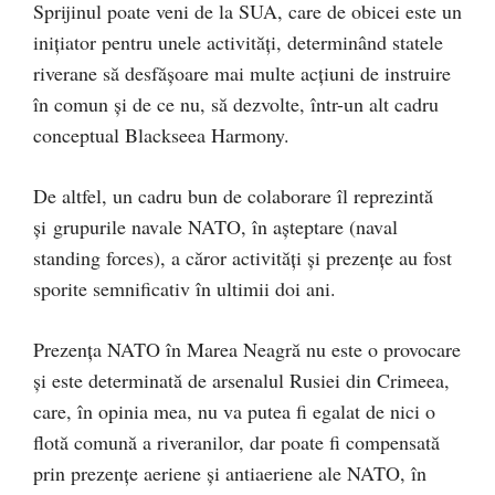
Sprijinul poate veni de la SUA, care de obicei este un
inițiator pentru unele activități, determinând statele
riverane să desfășoare mai multe acțiuni de instruire
în comun și de ce nu, să dezvolte, într-un alt cadru
conceptual Blackseea Harmony.
De altfel, un cadru bun de colaborare îl reprezintă
și grupurile navale NATO, în așteptare (naval
standing forces), a căror activități și prezențe au fost
sporite semnificativ în ultimii doi ani.
Prezența NATO în Marea Neagră nu este o provocare
și este determinată de arsenalul Rusiei din Crimeea,
care, în opinia mea, nu va putea fi egalat de nici o
flotă comună a riveranilor, dar poate fi compensată
prin prezențe aeriene și antiaeriene ale NATO, în