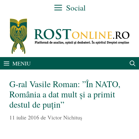
Sari
Social
la
conținut
MENIU
G-ral Vasile Roman: ”În NATO,
România a dat mult și a primit
destul de puțin”
11 iulie 2016
de
Victor Nichituș