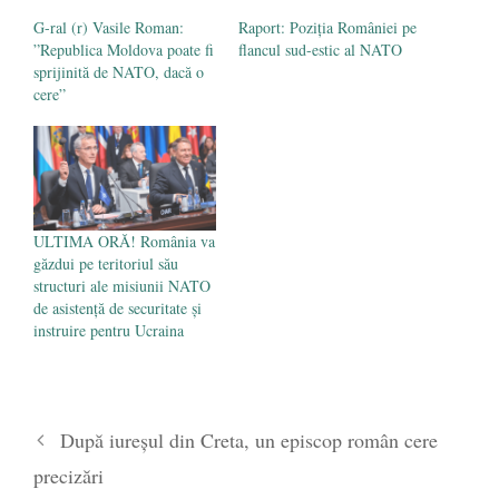
Bătălia pentru controlul Europei se dă la
G-ral (r) Vasile Roman:
Raport: Poziția României pe
Tiraspol
- 30 iulie 2017
”Republica Moldova poate fi
flancul sud-estic al NATO
sprijinită de NATO, dacă o
cere”
ULTIMA ORĂ! România va
găzdui pe teritoriul său
structuri ale misiunii NATO
de asistență de securitate și
instruire pentru Ucraina
După iureșul din Creta, un episcop român cere
precizări