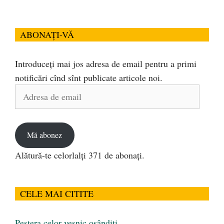
ABONAȚI-VĂ
Introduceți mai jos adresa de email pentru a primi
notificări cînd sînt publicate articole noi.
Adresa
de
email
Mă abonez
Alătură-te celorlalți 371 de abonați.
CELE MAI CITITE
Peştera celor veşnic osândiţi