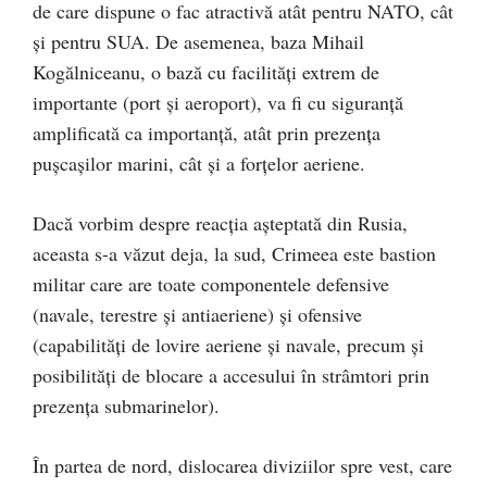
de care dispune o fac atractivă atât pentru NATO, cât
și pentru SUA. De asemenea, baza Mihail
Kogălniceanu, o bază cu facilități extrem de
importante (port și aeroport), va fi cu siguranță
amplificată ca importanță, atât prin prezența
pușcașilor marini, cât și a forțelor aeriene.
Dacă vorbim despre reacția așteptată din Rusia,
aceasta s-a văzut deja, la sud, Crimeea este bastion
militar care are toate componentele defensive
(navale, terestre și antiaeriene) și ofensive
(capabilități de lovire aeriene și navale, precum și
posibilități de blocare a accesului în strâmtori prin
prezența submarinelor).
În partea de nord, dislocarea diviziilor spre vest, care