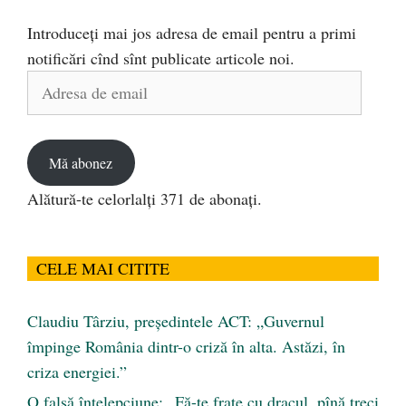
Introduceți mai jos adresa de email pentru a primi
notificări cînd sînt publicate articole noi.
Adresa
de
email
Mă abonez
Alătură-te celorlalți 371 de abonați.
CELE MAI CITITE
Claudiu Târziu, președintele ACT: „Guvernul
împinge România dintr-o criză în alta. Astăzi, în
criza energiei.”
O falsă înțelepciune: „Fă-te frate cu dracul, pînă treci