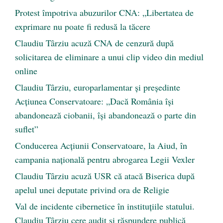
Protest împotriva abuzurilor CNA: „Libertatea de
exprimare nu poate fi redusă la tăcere
Claudiu Târziu acuză CNA de cenzură după
solicitarea de eliminare a unui clip video din mediul
online
Claudiu Târziu, europarlamentar și președinte
Acțiunea Conservatoare: „Dacă România își
abandonează ciobanii, își abandonează o parte din
suflet”
Conducerea Acțiunii Conservatoare, la Aiud, în
campania națională pentru abrogarea Legii Vexler
Claudiu Târziu acuză USR că atacă Biserica după
apelul unei deputate privind ora de Religie
Val de incidente cibernetice în instituțiile statului.
Claudiu Târziu cere audit și răspundere publică