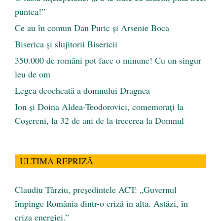
puntea!”
Ce au în comun Dan Puric şi Arsenie Boca
Biserica și slujitorii Bisericii
350.000 de români pot face o minune! Cu un singur
leu de om
Legea deocheată a domnului Dragnea
Ion și Doina Aldea-Teodorovici, comemorați la
Coșereni, la 32 de ani de la trecerea la Domnul
ULTIMA REPRIZĂ
Claudiu Târziu, președintele ACT: „Guvernul
împinge România dintr-o criză în alta. Astăzi, în
criza energiei.”