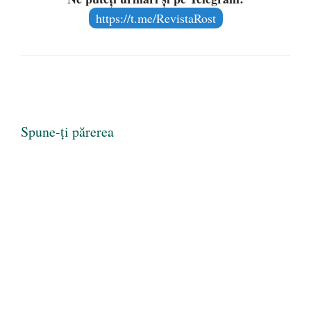
https://t.me/RevistaRost
Spune-ți părerea