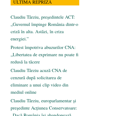
ULTIMA REPRIZĂ
Claudiu Târziu, președintele ACT:
„Guvernul împinge România dintr-o
criză în alta. Astăzi, în criza
energiei.”
Protest împotriva abuzurilor CNA:
„Libertatea de exprimare nu poate fi
redusă la tăcere
Claudiu Târziu acuză CNA de
cenzură după solicitarea de
eliminare a unui clip video din
mediul online
Claudiu Târziu, europarlamentar și
președinte Acțiunea Conservatoare:
„Dacă România își abandonează