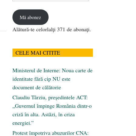
email
Mă abonez
Alătură-te celorlalți 371 de abonați.
CELE MAI CITITE
Ministerul de Interne: Noua carte de
identitate fără cip NU este
document de călătorie
Claudiu Târziu, președintele ACT:
„Guvernul împinge România dintr-o
criză în alta. Astăzi, în criza
energiei.”
Protest împotriva abuzurilor CNA: