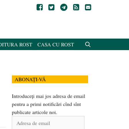
DITURA ROST
CASA CU ROST
ABONAȚI-VĂ
Introduceți mai jos adresa de email
pentru a primi notificări cînd sînt
publicate articole noi.
Adresa
de