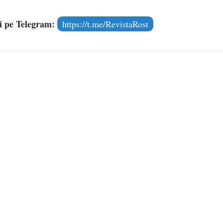
și pe Telegram:
https://t.me/RevistaRost