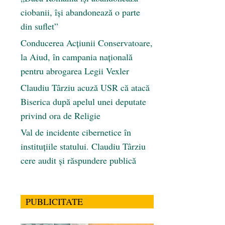
ciobanii, își abandonează o parte
din suflet”
Conducerea Acțiunii Conservatoare,
la Aiud, în campania națională
pentru abrogarea Legii Vexler
Claudiu Târziu acuză USR că atacă
Biserica după apelul unei deputate
privind ora de Religie
Val de incidente cibernetice în
instituțiile statului. Claudiu Târziu
cere audit și răspundere publică
PUBLICITATE