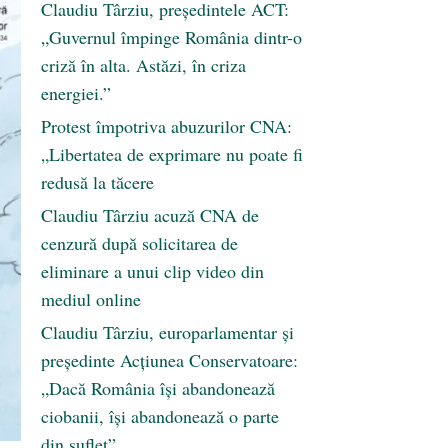
Claudiu Târziu, președintele ACT:
„Guvernul împinge România dintr-o
criză în alta. Astăzi, în criza
energiei.”
Protest împotriva abuzurilor CNA:
„Libertatea de exprimare nu poate fi
redusă la tăcere
Claudiu Târziu acuză CNA de
cenzură după solicitarea de
eliminare a unui clip video din
mediul online
Claudiu Târziu, europarlamentar și
președinte Acțiunea Conservatoare:
„Dacă România își abandonează
ciobanii, își abandonează o parte
din suflet”