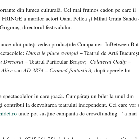
rtante din lumea culturală. Cel mai frumos cadou pe care îl
rul FRINGE a marilor actori Oana Pellea şi Mihai Gruia Sandu
rigoraş, directorul festivalului.
rmance-ului puteţi vedea producţiile Companiei InBetween Bu
pectacolele:
Unora le place swingul
– Teatrul de Artă Bucureş
u Dresorul
– Teatrul Particular Braşov;
Colateral Oedip
–
 Alice
sau
AD 3874 – Cronică fantastică,
după operele lui
ile spectacolelor în care joacă. Cumpăraţi un bilet la unul din
ţi contribui la dezvoltarea teatrului independent. Cei care vor 
idei.ro
unde pot susţine campania de crowdfunding. ” a mai
telefonic la 0745 261 751, biletele se pot achiziţiona atât onl