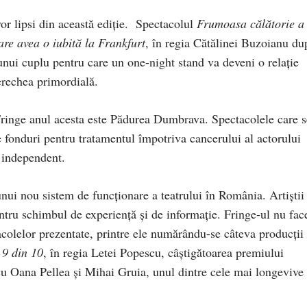
 lipsi din această ediţie. Spectacolul
Frumoasa călătorie a
are avea o iubită la Frankfurt
, în regia Cătălinei Buzoianu du
 unui cuplu pentru care un one-night stand va deveni o relaţie
perechea primordială.
 Fringe anul acesta este Pădurea Dumbrava. Spectacolele care s
e fonduri pentru tratamentul împotriva cancerului al actorului
i independent.
ui nou sistem de funcţionare a teatrului în România. Artiştii
ntru schimbul de experienţă şi de informaţie. Fringe-ul nu fac
tacolelor prezentate, printre ele numărându-se câteva producţii
:
9 din 10
, în regia Letei Popescu, câştigătoarea premiului
cu Oana Pellea şi Mihai Gruia, unul dintre cele mai longevive