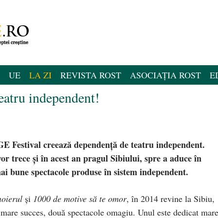
UE
LA ZI
REVISTA ROST
ASOCIAȚIA ROST
E
teatru independent!
NGE Festival
creează
dependenţă de teatru independent.
or trece şi în acest an pragul Sibiului, spre a aduce în
 mai bune spectacole produse în sistem independent.
oierul
şi
1000 de motive să te omor
, în 2014 revine la Sibiu,
 mare succes, două spectacole omagiu. Unul este dedicat mare