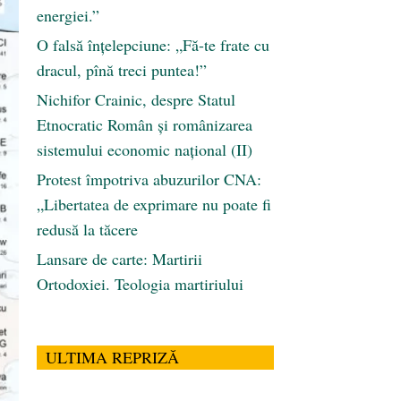
energiei.”
O falsă înțelepciune: „Fă-te frate cu
dracul, pînă treci puntea!”
Nichifor Crainic, despre Statul
Etnocratic Român şi românizarea
sistemului economic naţional (II)
Protest împotriva abuzurilor CNA:
„Libertatea de exprimare nu poate fi
redusă la tăcere
Lansare de carte: Martirii
Ortodoxiei. Teologia martiriului
ULTIMA REPRIZĂ