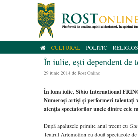
Sari
la
conținut
CULTURAL
POLITIC
RELIGIOS
În iulie, eşti dependent de 
29 iunie 2014
de
Rost Online
În luna iulie, Sibiu International FRI
Numeroşi artişi şi performeri talentaţi v
atenţia spectatorilor unele dintre cele
După apaluzele primite anul trecut cu
Gun
Teatrul Artemotion cu două spectacole de