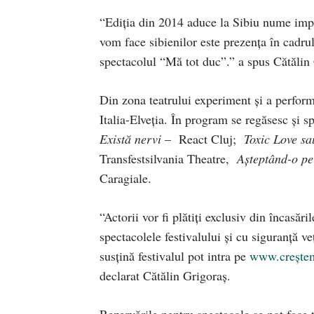
“Ediţia din 2014 aduce la Sibiu nume impo
vom face sibienilor este prezenţa în cad
spectacolul “Mă tot duc”.” a spus Cătălin G
Din zona teatrului experiment şi a perfo
Italia-Elveţia. În program se regăsesc şi s
Există nervi
– React Cluj;
Toxic Love sa
Transfestsilvania Theatre,
Aşteptând-o pe
Caragiale.
“Actorii vor fi plătiţi exclusiv din încasăr
spectacolele festivalului şi cu siguranţă ve
susţină festivalul pot intra pe
www.creştem
declarat Cătălin Grigoraş.
Rezervările pentru spectacole se pot face 