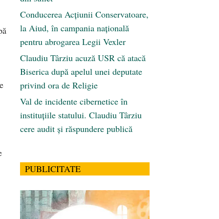
Conducerea Acțiunii Conservatoare,
la Aiud, în campania națională
pă
pentru abrogarea Legii Vexler
Claudiu Târziu acuză USR că atacă
Biserica după apelul unei deputate
e
privind ora de Religie
Val de incidente cibernetice în
instituțiile statului. Claudiu Târziu
cere audit și răspundere publică
e
PUBLICITATE