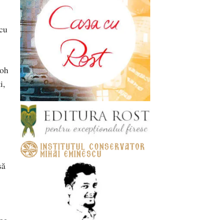
 cu
toh
ti,
să
ine