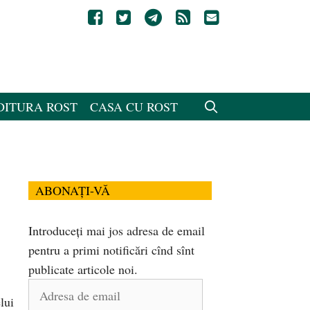
DITURA ROST
CASA CU ROST
ABONAȚI-VĂ
Introduceți mai jos adresa de email
pentru a primi notificări cînd sînt
publicate articole noi.
Adresa
lui
de