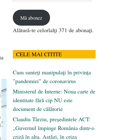
email
Mă abonez
Alătură-te celorlalți 371 de abonați.
CELE MAI CITITE
ia
Cum sunteți manipulați în privința
”pandemiei” de coronavirus
Ministerul de Interne: Noua carte de
identitate fără cip NU este
document de călătorie
Claudiu Târziu, președintele ACT:
„Guvernul împinge România dintr-o
criză în alta. Astăzi, în criza