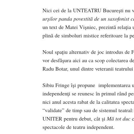
Nici cei de la UNTEATRU Bucureşti nu vor
urşilor panda povestită de un saxofonist c
un text de Matei Vişniec, prezintă relaţia
plină de simboluri mistice referitoare la 
Noul spaţiu alternativ de joc introdus de
vor desfăşura aici au ca scop colectarea d
Radu Botar, unul dintre veteranii teatrulu
Sibiu Fringe îşi propune implementarea un
independenţi se reunesc în primul rând pe
nici anul acesta rabat de la calitatea spec
“validate” de timp sau de sistemul teatral
UNITER pentru debut, cât şi
Mă tot duc
spectacole de teatru independent.