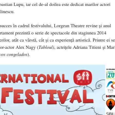
astian Lupu, iar cel de-al doilea este dedicat marilor actori
linescu.
 succes în cadrul festivalului, Lorgean Theatre revine şi anul
artament prezintă o serie de spectacole din stagiunea 2014
rilor, atât ca vârstă, cât şi ca experienţă artistică. Printre ei se
zor-actor Alex Nagy (
Tabloul)
, actriţele Adriana Titieni şi Mar
os congelados
).