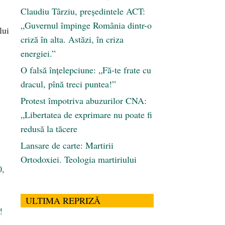
Claudiu Târziu, președintele ACT:
„Guvernul împinge România dintr-o
lui
criză în alta. Astăzi, în criza
energiei.”
O falsă înțelepciune: „Fă-te frate cu
dracul, pînă treci puntea!”
Protest împotriva abuzurilor CNA:
„Libertatea de exprimare nu poate fi
redusă la tăcere
Lansare de carte: Martirii
Ortodoxiei. Teologia martiriului
0,
ULTIMA REPRIZĂ
!