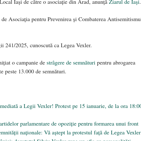
 Local Iași de către o asociație din Arad, anunță
Ziarul de Iași
.
usă de Asociația pentru Prevenirea și Combaterea Antisemitismu
gii 241/2025, cunoscută ca Legea Vexler.
nițiat o campanie de
strâgere de semnături
pentru abrogarea
ate peste 13.000 de semnături.
ediată a Legii Vexler! Protest pe 15 ianuarie, de la ora 18:0
partidelor parlamentare de opoziție pentru formarea unui front
emnității naționale: Vă aștept la protestul față de Legea Vexler
iei: deputatul Silviu Vexler rupe un afiș cu personalități