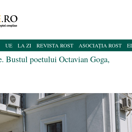
UE
LA ZI
REVISTA ROST
ASOCIAȚIA ROST
E
e. Bustul poetului Octavian Goga,