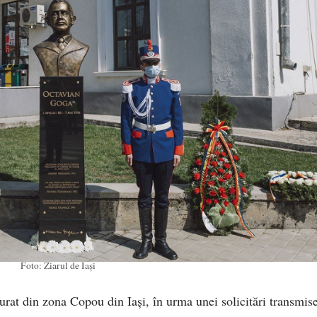
Foto: Ziarul de Iași
urat din zona Copou din Iași, în urma unei solicitări transmis