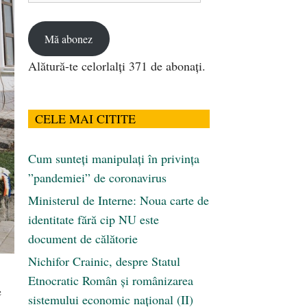
email
Mă abonez
Alătură-te celorlalți 371 de abonați.
CELE MAI CITITE
Cum sunteți manipulați în privința
”pandemiei” de coronavirus
Ministerul de Interne: Noua carte de
identitate fără cip NU este
document de călătorie
Nichifor Crainic, despre Statul
Etnocratic Român şi românizarea
e
sistemului economic naţional (II)