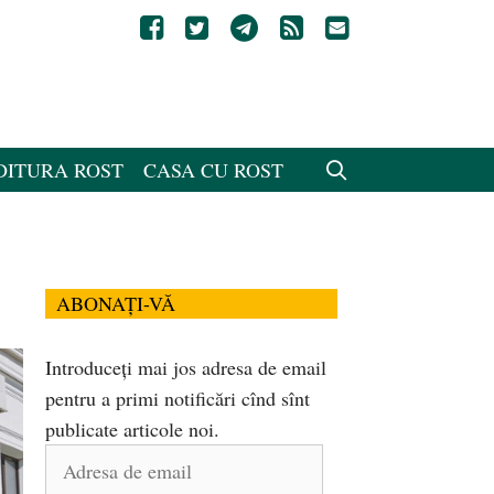
DITURA ROST
CASA CU ROST
ABONAȚI-VĂ
Introduceți mai jos adresa de email
pentru a primi notificări cînd sînt
publicate articole noi.
Adresa
de