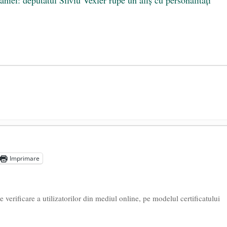
președintele Ucrainei, Volodymyr Zelensky
- 13 mai 2026
aprilie 2026
Imprimare
l poetului Octavian Goga, înlăturat din Iași
- 16 aprilie 2026
verificare a utilizatorilor din mediul online, pe modelul certificatului