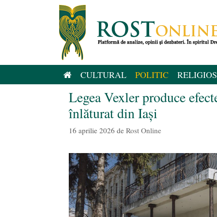
Sari
la
conținut
CULTURAL
POLITIC
RELIGIOS
Legea Vexler produce efect
înlăturat din Iași
16 aprilie 2026
de
Rost Online