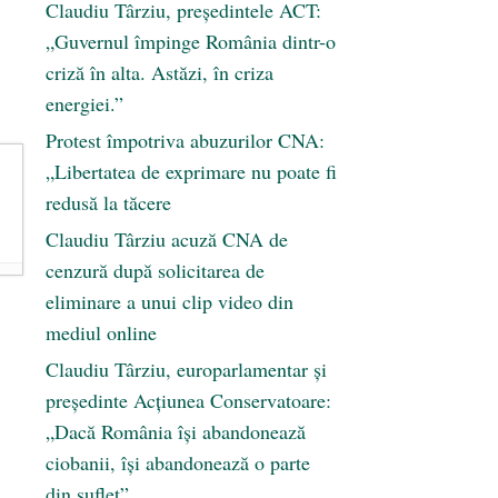
Claudiu Târziu, președintele ACT:
„Guvernul împinge România dintr-o
criză în alta. Astăzi, în criza
energiei.”
Protest împotriva abuzurilor CNA:
„Libertatea de exprimare nu poate fi
redusă la tăcere
Claudiu Târziu acuză CNA de
cenzură după solicitarea de
eliminare a unui clip video din
mediul online
Claudiu Târziu, europarlamentar și
președinte Acțiunea Conservatoare:
„Dacă România își abandonează
ciobanii, își abandonează o parte
din suflet”