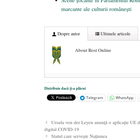
marcante ale culturii românești
Despre autor
Ultimele articole
About Rost Online
Dezvăluiri cutremurătoare despre 
Distribuie dacă ți-a plăcut
Statul care servește Națiunea
- 21 
Telegram
WhatsApp
Legea Vexler produce efecte. Bustu
Ursula von der Leyen anunță o aplicație UE de 
digital COVID-19
Statul care servește Națiunea