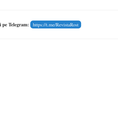
și pe Telegram:
https://t.me/RevistaRost