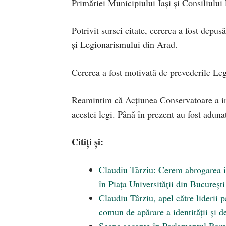
Primăriei Municipiului Iași și Consiliului
Potrivit sursei citate, cererea a fost dep
și Legionarismului din Arad.
Cererea a fost motivată de prevederile Le
Reamintim că Acțiunea Conservatoare a i
acestei legi. Până în prezent au fost adun
Citiți și:
Claudiu Târziu: Cerem abrogarea im
în Piața Universității din București
Claudiu Târziu, apel către liderii 
comun de apărare a identității și d
Scene șocante în Parlamentul Român