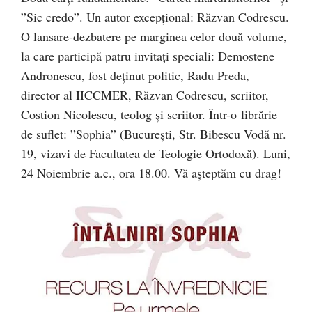
”Sic credo”. Un autor excepțional: Răzvan Codrescu.
O lansare-dezbatere pe marginea celor două volume,
la care participă patru invitați speciali: Demostene
Andronescu, fost deținut politic, Radu Preda,
director al IICCMER, Răzvan Codrescu, scriitor,
Costion Nicolescu, teolog și scriitor. Într-o librărie
de suflet: ”Sophia” (București, Str. Bibescu Vodă nr.
19, vizavi de Facultatea de Teologie Ortodoxă). Luni,
24 Noiembrie a.c., ora 18.00. Vă așteptăm cu drag!