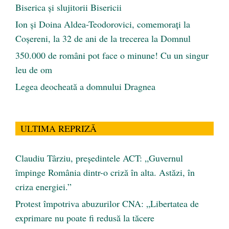
Biserica și slujitorii Bisericii
Ion și Doina Aldea-Teodorovici, comemorați la
Coșereni, la 32 de ani de la trecerea la Domnul
350.000 de români pot face o minune! Cu un singur
leu de om
Legea deocheată a domnului Dragnea
ULTIMA REPRIZĂ
Claudiu Târziu, președintele ACT: „Guvernul
împinge România dintr-o criză în alta. Astăzi, în
criza energiei.”
Protest împotriva abuzurilor CNA: „Libertatea de
exprimare nu poate fi redusă la tăcere