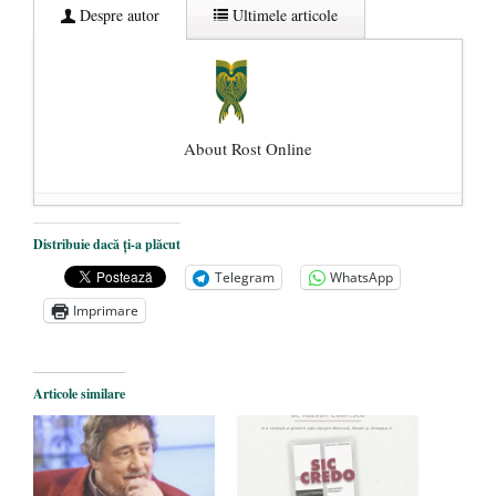
Despre autor
Ultimele articole
About Rost Online
Dezvăluiri cutremurătoare despre
Distribuie dacă ți-a plăcut
președintele Ucrainei, Volodymyr
Telegram
WhatsApp
Zelensky
- 13 mai 2026
Imprimare
Statul care servește Națiunea
- 21 aprilie
2026
Legea Vexler produce efecte. Bustul
Articole similare
poetului Octavian Goga, înlăturat din Iași
- 16 aprilie 2026