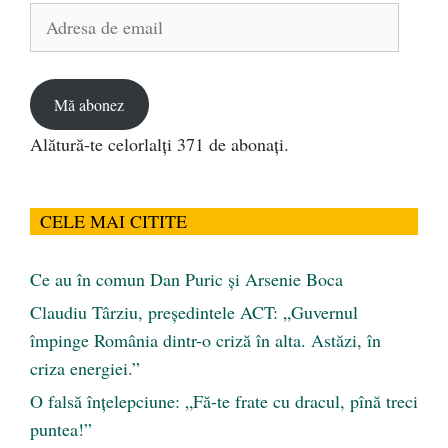
Adresa
de
email
Mă abonez
Alătură-te celorlalți 371 de abonați.
CELE MAI CITITE
Ce au în comun Dan Puric şi Arsenie Boca
Claudiu Târziu, președintele ACT: „Guvernul
împinge România dintr-o criză în alta. Astăzi, în
criza energiei.”
O falsă înțelepciune: „Fă-te frate cu dracul, pînă treci
puntea!”