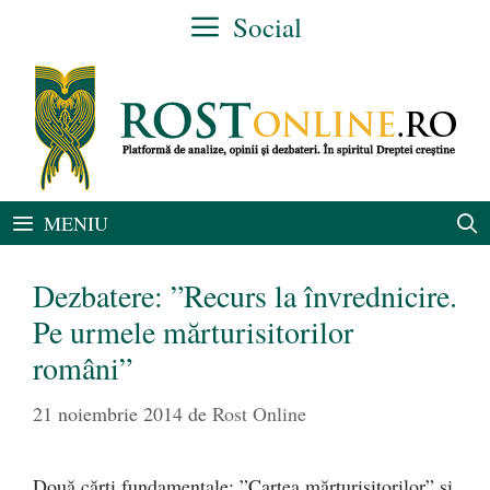
Sari
Social
la
conținut
MENIU
Dezbatere: ”Recurs la învrednicire.
Pe urmele mărturisitorilor
români”
21 noiembrie 2014
de
Rost Online
Două cărți fundamentale: ”Cartea mărturisitorilor” și