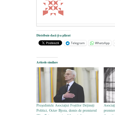
De ce propaganda LGBT nu-și are l
Distribuie dacă ți-a plăcut
Anarhia din SUA e opera stângii r
Telegram
WhatsApp
Pe zi ce trece mă conving că mass 
Articole similare
Preşedintele Asociaţiei Foştilor Deţinuţi
Asociați
Politici, Octav Bjoza, demis de premierul
premier