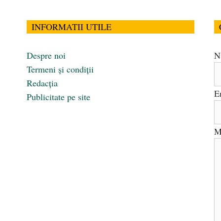
INFORMATII UTILE
Despre noi
N
Termeni și condiții
Redacția
E
Publicitate pe site
M