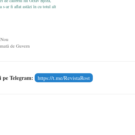
ri de calibrul lui Octav Bjoza,
s-ar fi aflat astăzi în cu totul alt
l Nou
sumată de Guvern
și pe Telegram:
https://t.me/RevistaRost