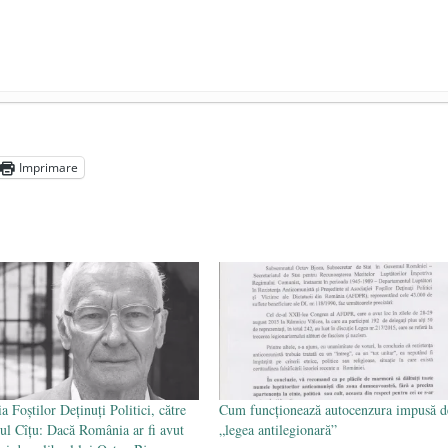
ocul în unitățile de învățământ
- 17 iunie 2020
adicale
- 2 iunie 2020
Imprimare
media are prea puțin a face cu informarea
- 30 mai 2020
a Foștilor Deținuți Politici, către
Cum funcţionează autocenzura impusă d
ul Cîțu: Dacă România ar fi avut
„legea antilegionară”