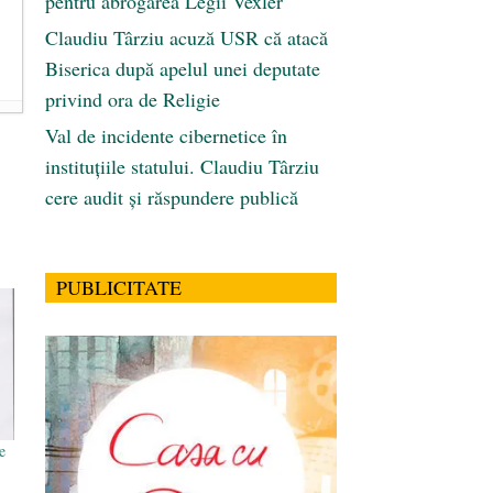
pentru abrogarea Legii Vexler
Claudiu Târziu acuză USR că atacă
Biserica după apelul unei deputate
privind ora de Religie
Val de incidente cibernetice în
instituțiile statului. Claudiu Târziu
cere audit și răspundere publică
PUBLICITATE
e