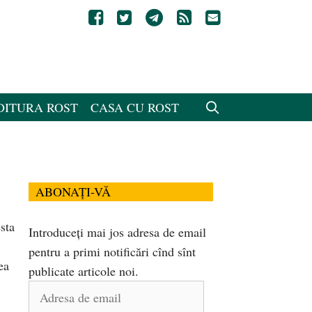
DITURA ROST
CASA CU ROST
ABONAȚI-VĂ
sta
Introduceți mai jos adresa de email
pentru a primi notificări cînd sînt
ea
publicate articole noi.
Adresa
de