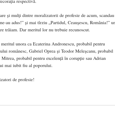
ecorația respectivă.
care și mulți dintre moralizatorii de profesie de acum, scandau
e ne-au adus!” și mai tîrziu „Partidul, Ceaușescu, România!” un
re trăiam. Dar meritul lor nu trebuie recunoscut.
meritul unora ca Ecaterina Andronescu, probabil pentru
ntului românesc, Gabriel Oprea și Teodor Meleșcanu, probabil
n Mitrea, probabil pentru excelență în corupție sau Adrian
i mai iubit fiu al poporului.
izatori de profesie!