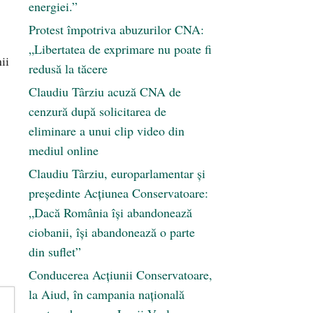
energiei.”
Protest împotriva abuzurilor CNA:
„Libertatea de exprimare nu poate fi
ii
redusă la tăcere
Claudiu Târziu acuză CNA de
cenzură după solicitarea de
eliminare a unui clip video din
mediul online
Claudiu Târziu, europarlamentar și
președinte Acțiunea Conservatoare:
„Dacă România își abandonează
ciobanii, își abandonează o parte
din suflet”
Conducerea Acțiunii Conservatoare,
la Aiud, în campania națională