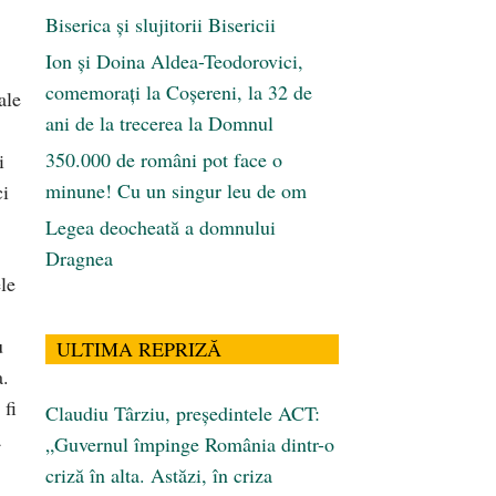
Biserica și slujitorii Bisericii
Ion și Doina Aldea-Teodorovici,
comemorați la Coșereni, la 32 de
ale
ani de la trecerea la Domnul
350.000 de români pot face o
i
minune! Cu un singur leu de om
ci
Legea deocheată a domnului
Dragnea
le
u
ULTIMA REPRIZĂ
a.
 fi
Claudiu Târziu, președintele ACT:
a
„Guvernul împinge România dintr-o
criză în alta. Astăzi, în criza