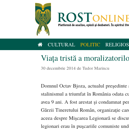
Sari
la
conținut
CULTURAL
POLITIC
RELIGIOS
Viața tristă a moralizatoril
30 decembrie 2014
de
Tudor Marincu
Domnul Octav Bjoza, actualul președinte a
stalinismul a triumfat în România odata cu
avea 9 ani. A fost arestat și condamnat pe
Gărzii Tineretului Român, organizație ca
aceea despre Mișcarea Legionară se discuta
legionari erau în pușcariile comuniste und