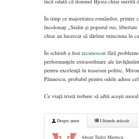
încă odată că domnul Bjoza chiar merită d
În timp ce majoritatea românilor, printre 
încolonați „Stalin și poporul rus, libertat
chiar au încercat să dărîme minciuna în ca
În schimb a fost
recunoscut
fără probleme 
performanțele extraordinare ale învățămî
pentru excelență în traseism politic, Miro
Păunescu, probabil pentru odele aduse celu
Ce viață tristă trebuie să aibă acești moral
Despre autor
Ultimele articole
About Tudor Marincu