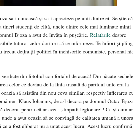
a sa-i cunoască și sa-i aprecieze pe unii dintre ei. Se știe că
au tineri studenți de elită, unele dintre cele mai luminate minți 
omnul Bjoza a avut de învăța în pușcărie.
Relatările
despre
bile tuturor celor doritori să se informeze. Te înfiori și plîng
 trecut deținuții politici în închisorile comuniste, personal ni
verdicte din fotoliul comfortabil de acasă! Din păcate sechele
ea celor ce deviau de la linia trasată de partidul unic era la
 ocazia să asistăm din nou ceva similar, respectiv înfierarea c
României, Klaus Iohannis, de a-l decora pe domnul Octav Bjoz
 decorat pentru că ar avea „simpatii legionare”! Ca și cum ar
e unde a avut ocazia să se convingă de calitatea umană a unor
pă ce a fost eliberat nu a uitat acest lucru. Acest lucru confirmă