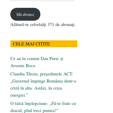
email
Mă abonez
Alătură-te celorlalți 371 de abonați.
CELE MAI CITITE
Ce au în comun Dan Puric şi
Arsenie Boca
Claudiu Târziu, președintele ACT:
„Guvernul împinge România dintr-o
criză în alta. Astăzi, în criza
energiei.”
O falsă înțelepciune: „Fă-te frate cu
dracul, pînă treci puntea!”