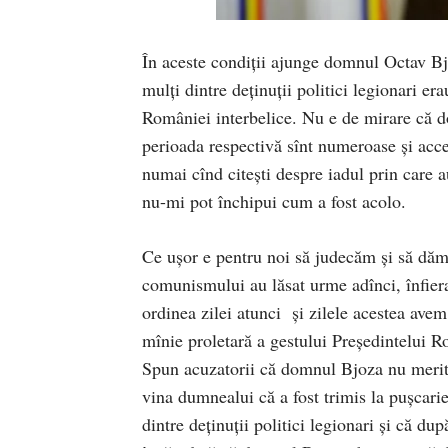
În aceste condiții ajunge domnul Octav Bjoz
mulți dintre deținuții politici legionari er
României interbelice. Nu e de mirare că d
perioada respectivă sînt numeroase și accesi
numai cînd citești despre iadul prin care au
nu-mi pot închipui cum a fost acolo.
Ce ușor e pentru noi să judecăm și să dăm 
comunismului au lăsat urme adînci, înfierar
ordinea zilei atunci și zilele acestea avem
mînie proletară a gestului Președintelui 
Spun acuzatorii că domnul Bjoza nu merită
vina dumnealui că a fost trimis la pușcari
dintre deținuții politici legionari și că du