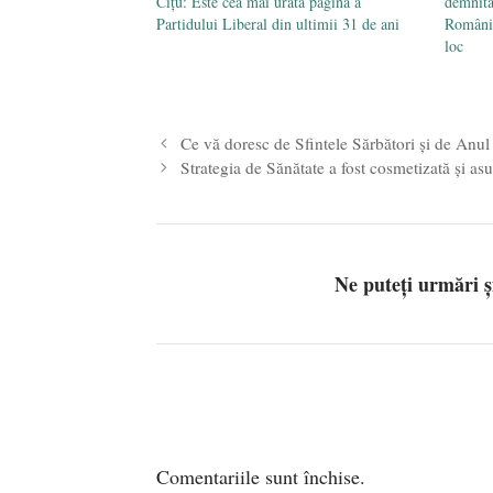
Cîțu: Este cea mai urâtă pagină a
demnita
Partidului Liberal din ultimii 31 de ani
România 
loc
Ce vă doresc de Sfintele Sărbători și de Anu
Strategia de Sănătate a fost cosmetizată şi a
Ne puteți urmări 
Comentariile sunt închise.