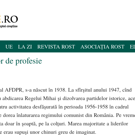
UE
LA ZI
REVISTA ROST
ASOCIAȚIA ROST
E
or de profesie
l AFDPR, s-a născut în 1938. La sfîrșitul anului 1947, cînd
 abdicarea Regelui Mihai și dizolvarea partidelor istorice, ace
ntru activitatea desfășurată în perioada 1956-1958 în cadrul
re dorea înlaturarea regimului comunist din România. Pe vrem
 doar în șoaptă, pe la colțuri. Marea majoritate a liderilor
e erau supuși unor chinuri greu de imaginat.