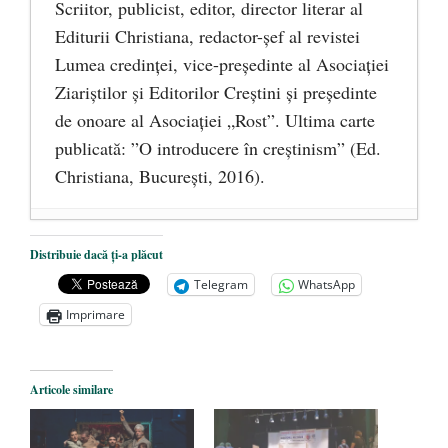
Scriitor, publicist, editor, director literar al
Editurii Christiana, redactor-şef al revistei
Lumea credinţei, vice-preşedinte al Asociaţiei
Ziariştilor şi Editorilor Creştini şi preşedinte
de onoare al Asociaţiei „Rost”. Ultima carte
publicată: ”O introducere în creștinism” (Ed.
Christiana, Bucureşti, 2016).
DANA KONYA-PETRIȘOR, ÎNTRU
Distribuie dacă ți-a plăcut
VEȘNICĂ POMENIRE
- 17 martie 2021
Telegram
WhatsApp
ÎNĂLȚATU-S-A!
- 28 mai 2020
Imprimare
Sic credo – Francisco Franco (1892-1975)
- 25 octombrie 2019
Articole similare