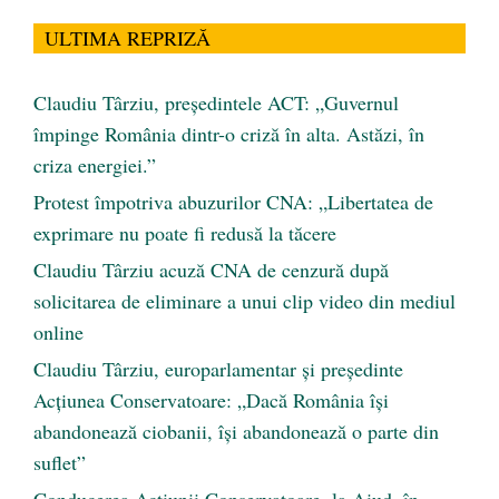
ULTIMA REPRIZĂ
Claudiu Târziu, președintele ACT: „Guvernul
împinge România dintr-o criză în alta. Astăzi, în
criza energiei.”
Protest împotriva abuzurilor CNA: „Libertatea de
exprimare nu poate fi redusă la tăcere
Claudiu Târziu acuză CNA de cenzură după
solicitarea de eliminare a unui clip video din mediul
online
Claudiu Târziu, europarlamentar și președinte
Acțiunea Conservatoare: „Dacă România își
abandonează ciobanii, își abandonează o parte din
suflet”
Conducerea Acțiunii Conservatoare, la Aiud, în