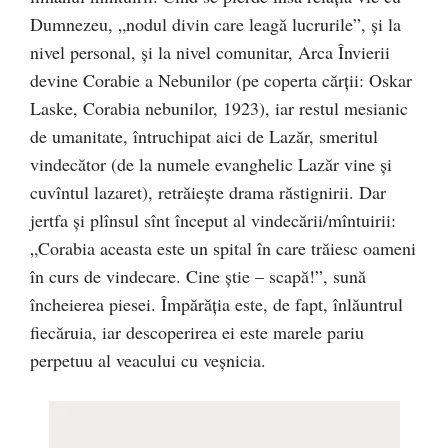
Dumnezeu, „nodul divin care leagă lucrurile”, şi la
nivel personal, şi la nivel comunitar, Arca Învierii
devi­ne Corabie a Nebunilor (pe coperta cărții: Oskar
Laske, Corabia nebunilor, 1923), iar restul mesianic
de umanitate, întruchipat aici de Lazăr, smeritul
vindecător (de la numele evanghelic Lazăr vi­ne şi
cuvîntul lazaret), retrăieşte drama răstignirii. Dar
jertfa şi plîn­­sul sînt început al vindecării/mîn­tuirii:
„Corabia aceasta este un spi­­tal în care trăiesc oameni
în curs de vinde­care. Cine ştie – scapă!”, sună
încheierea piesei. Îm­părăţia este, de fapt, înlăuntrul
fie­căruia, iar descoperirea ei este ma­rele pariu
perpetuu al veacului cu veşnicia.