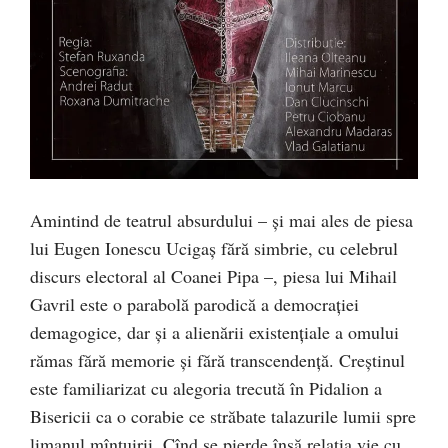
Amintind de teatrul absurdului – şi mai ales de piesa
lui Eugen Ionescu Ucigaş fără simbrie, cu celebrul
dis­curs electoral al Coanei Pipa –, pie­sa lui Mihail
Gavril este o parabolă parodică a democraţiei
demago­gi­ce, dar şi a alienării existenţiale a o­­mului
rămas fără memorie şi fără transcendenţă. Creştinul
este familiarizat cu ale­go­ria trecută în Pidalion a
Biseri­cii ca o corabie ce străbate talazu­rile lumii spre
limanul mîntuirii. Cînd se pierde însă relaţia vie cu