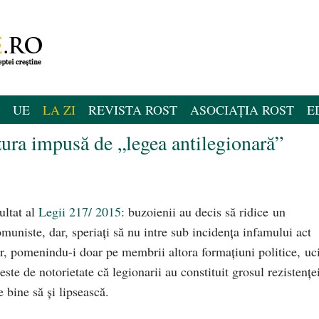
UE
LA ZI
REVISTA ROST
ASOCIAȚIA ROST
E
ra impusă de „legea antilegionară”
ultat al
Legii 217/ 2015
: buzoienii au decis să ridice un
uniste, dar, speriaţi să nu intre sub incidenţa infamului act
r, pomenindu-i doar pe membrii altora formaţiuni politice, uci
ste de notorietate că legionarii au constituit grosul rezistenţe
bine să şi lipsească.