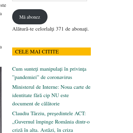
ste
email
a
Mă abonez
Alătură-te celorlalți 371 de abonați.
a
CELE MAI CITITE
Cum sunteți manipulați în privința
”pandemiei” de coronavirus
Ministerul de Interne: Noua carte de
identitate fără cip NU este
document de călătorie
Claudiu Târziu, președintele ACT:
„Guvernul împinge România dintr-o
criză în alta. Astăzi, în criza