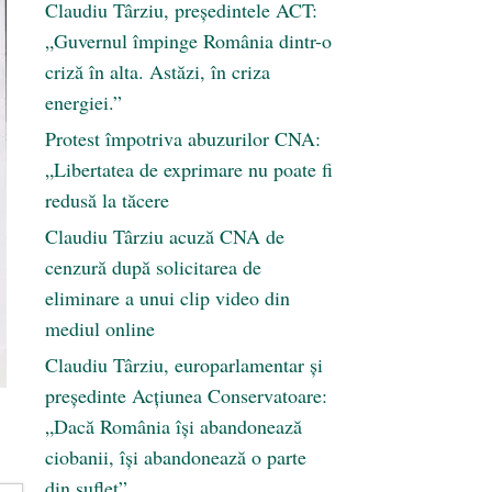
Claudiu Târziu, președintele ACT:
„Guvernul împinge România dintr-o
criză în alta. Astăzi, în criza
energiei.”
Protest împotriva abuzurilor CNA:
„Libertatea de exprimare nu poate fi
redusă la tăcere
Claudiu Târziu acuză CNA de
cenzură după solicitarea de
eliminare a unui clip video din
mediul online
Claudiu Târziu, europarlamentar și
președinte Acțiunea Conservatoare:
„Dacă România își abandonează
ciobanii, își abandonează o parte
din suflet”