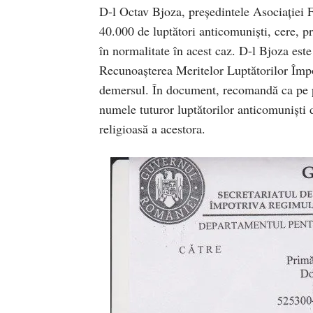
D-l Octav Bjoza, preşedintele Asociaţiei F
40.000 de luptători anticomunişti, cere, pr
în normalitate în acest caz. D-l Bjoza este 
Recunoaşterea Meritelor Luptătorilor Împo
demersul. În document, recomandă ca pe p
numele tuturor luptătorilor anticomunişti d
religioasă a acestora.