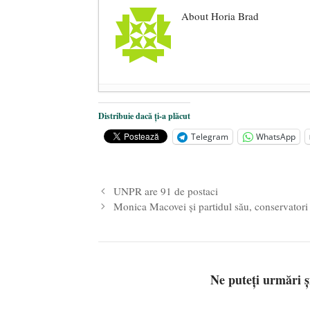
About Horia Brad
Centenarul Tratatului de la Triano
Distribuie dacă ți-a plăcut
Curtea Constituțională: Amenzile de
Telegram
WhatsApp
Big Pharma profită de pandemie ca 
UNPR are 91 de postaci
Monica Macovei şi partidul său, conservatori
Ne puteți urmări 