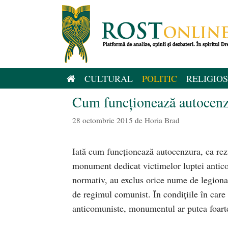
Sari
la
conținut
CULTURAL
POLITIC
RELIGIOS
Cum funcţionează autocenzu
28 octombrie 2015
de
Horia Brad
Iată cum funcţionează autocenzura, ca rez
monument dedicat victimelor luptei anticom
normativ, au exclus orice nume de legiona
de regimul comunist. În condiţiile în care e
anticomuniste, monumentul ar putea foarte 