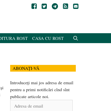
DITURA ROST
CASA CU ROST
ABONAȚI-VĂ
Introduceți mai jos adresa de email
şi
pentru a primi notificări cînd sînt
i
publicate articole noi.
Adresa
de