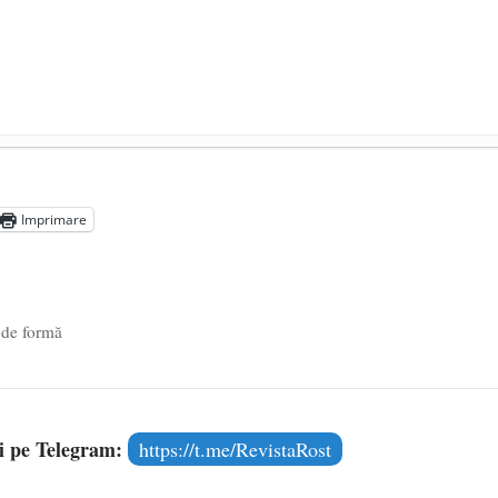
n (4 iunie 1920 – 4 iunie 2020)
- 3 iunie 2020
 pandemie sînt ilegale, dar le veți plăti
- 6 mai 2020
Imprimare
să ne vaccineze obligatoriu toată viața
- 26 aprilie 2020
 de formă
și pe Telegram:
https://t.me/RevistaRost