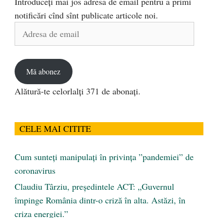
Introduceți mai jos adresa de email pentru a primi
notificări cînd sînt publicate articole noi.
Adresa
de
email
Mă abonez
Alătură-te celorlalți 371 de abonați.
CELE MAI CITITE
Cum sunteți manipulați în privința ”pandemiei” de
coronavirus
Claudiu Târziu, președintele ACT: „Guvernul
împinge România dintr-o criză în alta. Astăzi, în
criza energiei.”