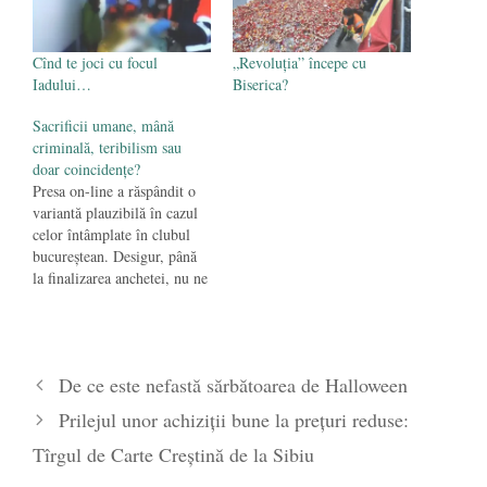
Cînd te joci cu focul
„Revoluţia” începe cu
Iadului…
Biserica?
Sacrificii umane, mână
criminală, teribilism sau
doar coincidenţe?
Presa on-line a răspândit o
variantă plauzibilă în cazul
celor întâmplate în clubul
bucureştean. Desigur, până
la finalizarea anchetei, nu ne
putem pronunţa. Să sperăm
că autorităţile nu vor
ascunde purul adevăr. Până
atunci, rude ale celor
De ce este nefastă sărbătoarea de Halloween
prezenţi în club afirmă pe
Facebook că s-a ştiut de ceea
Prilejul unor achiziţii bune la preţuri reduse:
ce urma.…
Tîrgul de Carte Creştină de la Sibiu