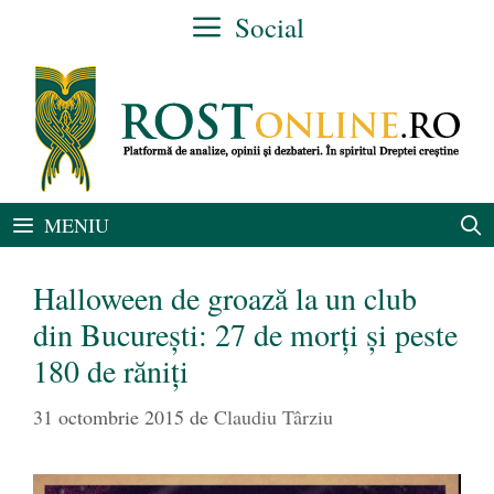
Sari
Social
la
conținut
MENIU
Halloween de groază la un club
din Bucureşti: 27 de morţi şi peste
180 de răniţi
31 octombrie 2015
de
Claudiu Târziu