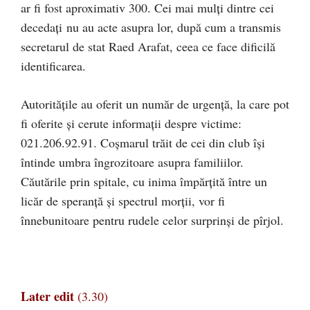
ar fi fost aproximativ 300. Cei mai mulți dintre cei
decedaţi nu au acte asupra lor, după cum a transmis
secretarul de stat Raed Arafat, ceea ce face dificilă
identificarea.
Autorităţile au oferit un număr de urgenţă, la care pot
fi oferite şi cerute informaţii despre victime:
021.206.92.91. Coşmarul trăit de cei din club îşi
întinde umbra îngrozitoare asupra familiilor.
Căutările prin spitale, cu inima împărţită între un
licăr de speranţă şi spectrul morţii, vor fi
înnebunitoare pentru rudele celor surprinşi de pîrjol.
Later edit
(3.30)