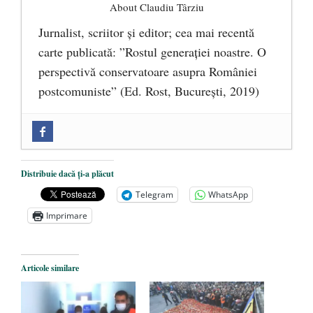
About Claudiu Târziu
Jurnalist, scriitor şi editor; cea mai recentă
carte publicată: ”Rostul generației noastre. O
perspectivă conservatoare asupra României
postcomuniste” (Ed. Rost, București, 2019)
„Microbuzele de aur” ale PNRR: Claudiu
Târziu cere anchetă a Parchetului
European și reforme pentru a bloca
Distribuie dacă ți-a plăcut
achizițiile la suprapreț
- 13 august 2025
Telegram
WhatsApp
Dragi prieteni din Constanța
- 12 august
Imprimare
2025
România nu știe să își folosească și să își
Articole similare
protejeze resursele
- 11 august 2025