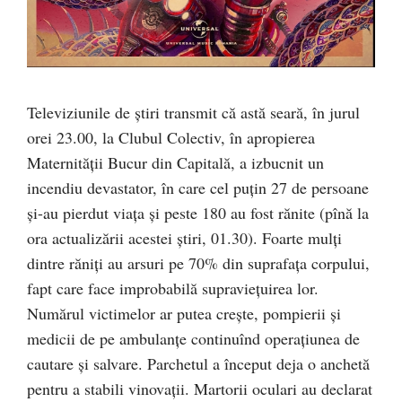
Televiziunile de ştiri transmit că astă seară, în jurul
orei 23.00, la Clubul Colectiv, în apropierea
Maternităţii Bucur din Capitală, a izbucnit un
incendiu devastator, în care cel puţin 27 de persoane
şi-au pierdut viaţa şi peste 180 au fost rănite (pînă la
ora actualizării acestei ştiri, 01.30). Foarte mulţi
dintre răniţi au arsuri pe 70% din suprafaţa corpului,
fapt care face improbabilă supravieţuirea lor.
Numărul victimelor ar putea creşte, pompierii şi
medicii de pe ambulanţe continuînd operaţiunea de
cautare şi salvare. Parchetul a început deja o anchetă
pentru a stabili vinovaţii. Martorii oculari au declarat