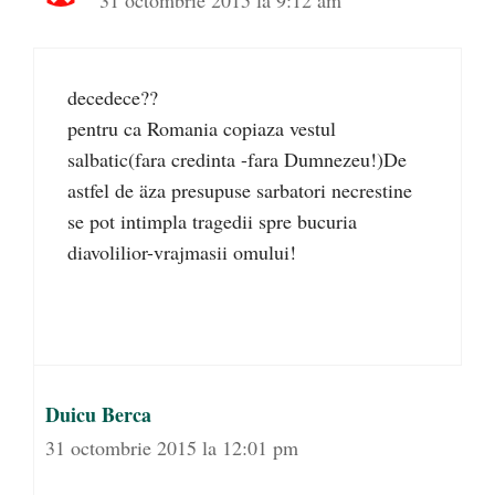
31 octombrie 2015 la 9:12 am
decedece??
pentru ca Romania copiaza vestul
salbatic(fara credinta -fara Dumnezeu!)De
astfel de äza presupuse sarbatori necrestine
se pot intimpla tragedii spre bucuria
diavolilior-vrajmasii omului!
Duicu Berca
31 octombrie 2015 la 12:01 pm