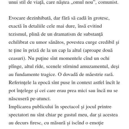
unui stil de viaţă, care năştea „omul nou”, comunist.
Evocare dezinhibată, dar fără să cadă în grotesc,
exactă în detaliile cele mai dure, însă evitind
tezismul, plină de un dramatism de substanţă
echilibrat cu umor sănătos, povestea curge credibil şi
te ţine în priză de la un cap la altul (aproape două
ceasuri). Nu puţine sînt momentele cînd un ochi
plînge, altul rîde, scenele stîrnind amuzamentul, deşi
au fundamente tragice. O dovadă de măestrie rară.
Referinţele la epocă sînt puse în context astfel încît le
pot înţelege şi cei care erau prea mici sau încă nu se
născuseră pe-atunci.
Implicarea publicului în spectacol şi jocul printre
spectatori nu sînt chiar pe gustul meu, dar şi acestea
au decurs firesc, cu măsură şi iscînd o emoţie