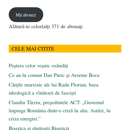
email
Mă abonez
Alătură-te celorlalți 371 de abonați.
CELE MAI CITITE
Peştera celor veşnic osândiţi
Ce au în comun Dan Puric şi Arsenie Boca
Cărţile marxiste ale lui Radu Florian, baza
ideologică a vînătorii de fascişti
Claudiu Târziu, președintele ACT: „Guvernul
împinge România dintr-o criză în alta. Astăzi, în
criza energiei.”
Biserica și slujitorii Bisericii