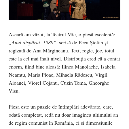
Aseară am văzut, la Teatrul Mic, o piesă excelentă:
„Anul dispărut. 1989”
, scrisă de Peca Ştefan şi
regizată de Ana Mărgineanu. Text, regie, joc, totul
este la cel mai înalt nivel. Distribuţia cred că a contat
enorm, fiind bine aleasă: Ilinca Manolache, Isabela
Neamţu, Maria Ploae, Mihaela Rădescu, Virgil
Aioanei, Viorel Cojanu, Cuzin Toma, Gheorghe
Visu.
Piesa este un puzzle de întîmplări adevărate, care,
odată completat, redă nu doar imaginea ultimului an
de regim comunist în România, ci şi dimensiunile