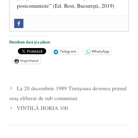
postcomuniste” (Ed. Rost, București, 2019)
„Microbuzele de aur” ale PNRR: Claudiu
Târziu cere anchetă a Parchetului
European și reforme pentru a bloca
Distribuie dacă ți-a plăcut
achizițiile la suprapreț
- 13 august 2025
Telegram
WhatsApp
Dragi prieteni din Constanța
- 12 august
Imprimare
2025
România nu știe să își folosească și să își
protejeze resursele
- 11 august 2025
La 20 decembrie 1989 Timișoara devenea primul
oraș eliberat de sub comunism
VINTILĂ HORIA 100