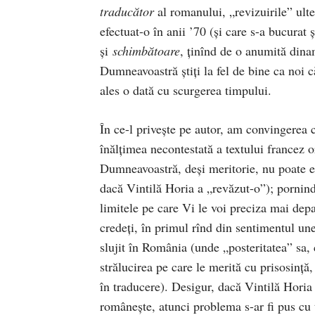
traducător
al romanului, „revizuirile” ult
efectuat-o în anii ’70 (şi care s-a bucurat
şi
schimbătoare
, ţinînd de o anumită dina
Dumneavoastră ştiţi la fel de bine ca noi c
ales o dată cu scurgerea timpului.
În ce-l priveşte pe autor, am convingerea 
înălţimea necontestată a textului francez o
Dumneavoastră, deşi meritorie, nu poate ec
dacă Vintilă Horia a „revăzut-o”); pornind 
limitele pe care Vi le voi preciza mai depa
credeţi, în primul rînd din sentimentul une
slujit în România (unde „posteritatea” sa, 
strălucirea pe care le merită cu prisosinţă,
în traducere). Desigur, dacă Vintilă Horia 
româneşte, atunci problema s-ar fi pus cu to