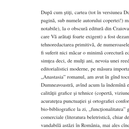
După cum ştiţi, cartea (tot în versiunea D
pagină, sub numele autorului copertei!) ma
notabile), la o obscură editură din Craio
care Vă arătaţi foarte exigent) a fost dezam
tehnoredactarea primitivă, de numeroasele 
fi suferit nici măcar o minimă corectură ed
simţea deci, de mulţi ani, nevoia unei reed
editorialistici moderne, pe măsura importa
„Anastasia” romanul, am avut în gînd tocm
Dumneavoastră, avînd acum la îndemînă ex
calităţii grafice şi tehnice (copertă, viziun
acurateţea punctuaţiei şi ortografiei conf
bio-bibliografice la zi, „funcţionalitatea” 
comerciale (literatura beletristică, chiar d
vandabilă astăzi în România, mai ales cînd 