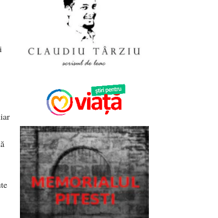
i
iar
mă
ute