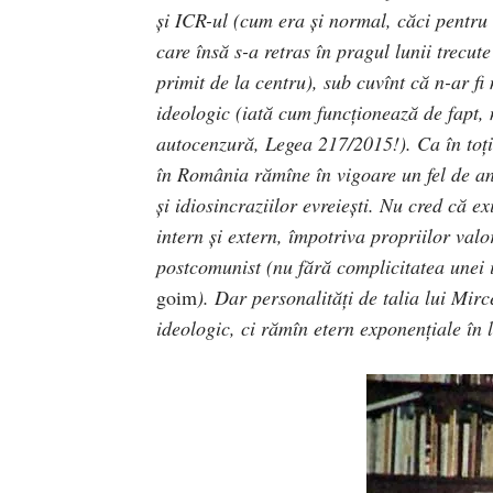
și ICR-ul (cum era și normal, căci pentru as
care însă s-a retras în pragul lunii trecute
primit de la centru), sub cuvînt că n-ar f
ideologic (iată cum funcționează de fapt, 
autocenzură, Legea 217/2015!). Ca în toți
în România rămîne în vigoare un fel de an
și idiosincraziilor evreiești. Nu cred că ex
intern și extern, împotriva propriilor valor
postcomunist (nu fără complicitatea unei in
goim
). Dar personalități de talia lui Mir
ideologic, ci rămîn etern exponențiale în 