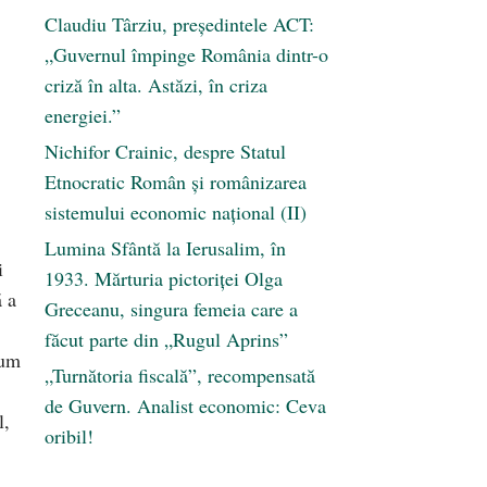
Claudiu Târziu, președintele ACT:
„Guvernul împinge România dintr-o
criză în alta. Astăzi, în criza
energiei.”
Nichifor Crainic, despre Statul
Etnocratic Român şi românizarea
sistemului economic naţional (II)
Lumina Sfântă la Ierusalim, în
i
1933. Mărturia pictoriței Olga
ă a
Greceanu, singura femeia care a
făcut parte din „Rugul Aprins”
cum
„Turnătoria fiscală”, recompensată
,
de Guvern. Analist economic: Ceva
l,
oribil!