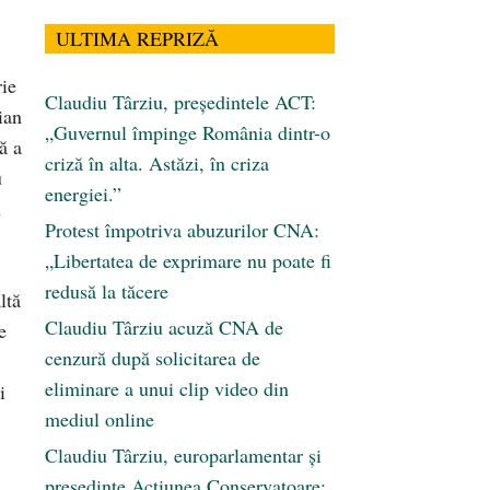
ULTIMA REPRIZĂ
rie
Claudiu Târziu, președintele ACT:
ian
„Guvernul împinge România dintr-o
ă a
criză în alta. Astăzi, în criza
u
energiei.”
n
Protest împotriva abuzurilor CNA:
„Libertatea de exprimare nu poate fi
redusă la tăcere
ltă
Claudiu Târziu acuză CNA de
e
cenzură după solicitarea de
eliminare a unui clip video din
i
mediul online
Claudiu Târziu, europarlamentar și
președinte Acțiunea Conservatoare: