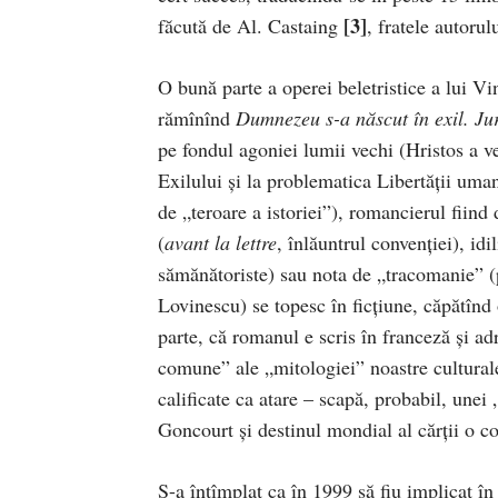
[3]
făcută de Al. Castaing
, fratele autorulu
O bună parte a operei beletristice a lui V
rămînînd
Dumnezeu s-a născut în exil. Jur
pe fondul agoniei lumii vechi (Hristos a ve
Exilului şi la problematica Libertăţii uma
de „teroare a istoriei”), romancierul fiind 
(
avant la lettre
, înlăuntrul convenţiei), id
sămănătoriste) sau nota de „tracomanie” (
Lovinescu) se topesc în ficţiune, căpătînd
parte, că romanul e scris în franceză şi ad
comune” ale „mitologiei” noastre culturale ş
calificate ca atare – scapă, probabil, une
Goncourt şi destinul mondial al cărţii o c
S-a întîmplat ca în 1999 să fiu implicat î