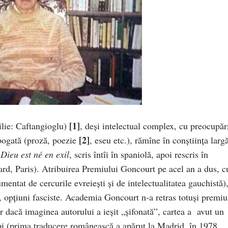
[1]
ilie: Caftangioglu)
, deşi intelectual complex, cu preocupăr
[2]
 bogată (proză, poezie
, eseu etc.), rămîne în conştiinţa larg
i
Dieu est né en exil
, scris întîi în spaniolă, apoi rescris în
yard, Paris). Atribuirea Premiului Goncourt pe acel an a dus, 
mentat de cercurile evreieşti şi de intelectualitatea gauchistă)
ţe, opţiuni fasciste. Academia Goncourt n-a retras totuşi premiu
r dacă imaginea autorului a ieşit „şifonată”, cartea a avut un
mbi (prima traducere românească a apărut la Madrid, în 1978,