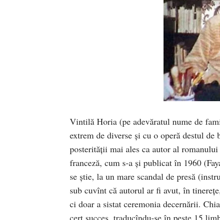
Vintilă Horia (pe adevăratul nume de fam
extrem de diverse şi cu o operă destul de
posterităţii mai ales ca autor al romanulu
franceză, cum s-a şi publicat în 1960 (Fa
se ştie, la un mare scandal de presă (instru
sub cuvînt că autorul ar fi avut, în tinere
ci doar a sistat ceremonia decernării. Chia
cert succes, traducîndu-se în peste 15 li