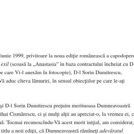
iunie 1999, privitoare la noua ediţie românească a capodoper
exil
(scoasă la „Anastasia” în baza contractului încheiat cu D
pe care Vi-l anexăm în fotocopie), D-l Sorin Dumitrescu,
Vă aduc cîteva lămuriri, în sensul obiecţiilor pe care le-aţi
cît şi D-l Sorin Dumitrescu preţuim merituoasa Dumneavoastră
i Cismărescu, ci şi mulţi alţii au apreciat-o, la vremea ei, 
nă. Tocmai recunoscîndu-Vă acest merit iniţial, am considerat,
titlu a noii ediţii, că Dumneavoastră rămîneţi
adevăratul