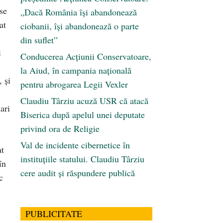
se
„Dacă România își abandonează
at
ciobanii, își abandonează o parte
din suflet”
i
Conducerea Acțiunii Conservatoare,
la Aiud, în campania națională
 şi
pentru abrogarea Legii Vexler
Claudiu Târziu acuză USR că atacă
ari
Biserica după apelul unei deputate
privind ora de Religie
Val de incidente cibernetice în
at
instituțiile statului. Claudiu Târziu
în
cere audit și răspundere publică
c
PUBLICITATE