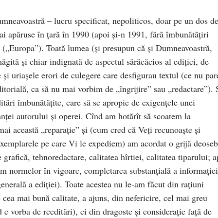
umneavoastră – lucru specificat, nepoliticos, doar pe un dos d
i apăruse în ţară în 1990 (apoi și-n 1991, fără îmbunătățiri
va („Europa”). Toată lumea (şi presupun că şi Dumneavoastră,
ăgită şi chiar indignată de aspectul sărăcăcios al ediţiei, de
şi uriaşele erori de culegere care desfigurau textul (ce nu par
itorială, ca să nu mai vorbim de „îngrijire” sau „redactare”). 
itări îmbunătăţite, care să se apropie de exigenţele unei
nţei autorului şi operei. Cînd am hotărît să scoatem la
ai această „reparaţie” şi (cum cred că Veţi recunoaşte şi
emplarele pe care Vi le expediem) am acordat o grijă deoseb
e grafică, tehnoredactare, calitatea hîrtiei, calitatea tiparului; a
orm normelor în vigoare, completarea substanţială a informaţiei
generală a ediţiei). Toate acestea nu le-am făcut din raţiuni
e cea mai bună calitate, a ajuns, din nefericire, cel mai greu
e vorba de reeditări), ci din dragoste şi consideraţie faţă de