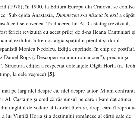
id (1978); în 1990, la Editura Europa din Craiova, se comise
lnice. Sub egida Anastasia,
Dumnezeu s-a născut în exil
a căpăt
ască ce i se cuvenea. Traducerea lui Al. Castaing (revăzută,
ost fericit revizuită cu acest prilej de d-na Ileana Cantuniari ş
n al exilului: între nostalgia spaţiului pierdut şi dorul
ispanistă Monica Nedelcu. Ediţia cuprinde, în chip de postfaţă,
cez Daniel Rops („Descoperirea unui romancier”), precum şi
. Structura ediţiei a respectat doleanţele Olgăi Horia (n. Teoh
[5]
 timp, la cele veşnice)
.
 mai pe larg nici despre ea, nici despre autor. M-am confrunt
tor Al. Castaing şi cred că răspunsul pe care i l-am dat atunci, 
 din unghiul de vedere al istoriei literare, drept care îl reprodu
 a lui Vintilă Horia şi a destinului românesc al cărţii sale de