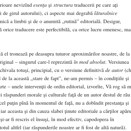
erioare nevizînd
esenţa
şi
structura
traducerii pe care aţi
 şi de girul autorului), ci aspecte mai degrabă
lăturalnice
mică a limbii şi de o anumită „rutină” editorială. Desigur,
ă orice traducere este perfectibilă, ca orice lucru omenesc, ma
că el tronează pe deasupra tuturor aproximărilor noastre, de la
riginal – singurul care-l reprezintă
în mod absolut
. Versiunea
hivala totuşi, principial, cu o versiune definitivă
de autor
(ch
de la această „stare de fapt”, ne-am permis – în condiţiile şi
rte – unele intervenţii de ordin editorial, izvorîte, Vă rog să 
i răspunderi morale şi culturale faţă de un autor destul de rău
cel puţin pînă în momentul de faţă, nu a dobîndit prestanţa şi
 iar aceasta şi din cauza slabei ţinute editoriale a cărţilor apăr
şi-ar fi rescris el însuşi, în mod efectiv, capodopera în
tul altfel (iar răspunderile noastre ar fi fost de altă natură).