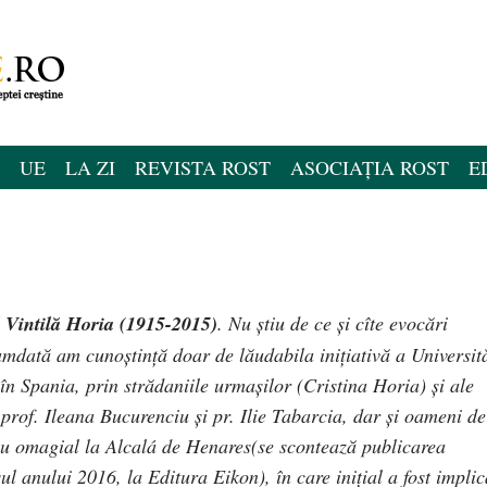
UE
LA ZI
REVISTA ROST
ASOCIAȚIA ROST
E
 Vintilă Horia
(1915-2015)
. Nu știu de ce și cîte evocări
dată am cunoștință doar de lăudabila inițiativă a Universită
n Spania, prin strădaniile urmașilor (Cristina Horia) și ale
 prof. Ileana Bucurenciu și pr. Ilie Tabarcia, dar și oameni de
viu omagial la Alcalá de Henares(se scontează publicarea
ul anului 2016, la Editura Eikon), în care inițial a fost implic