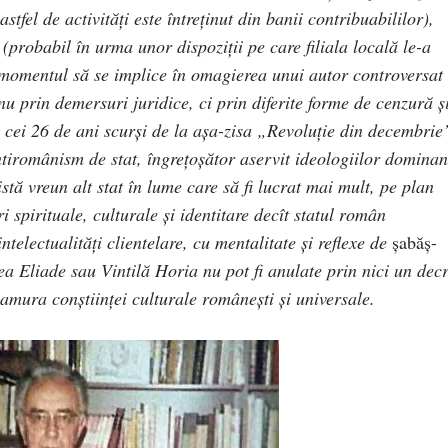
tfel de activități este întreținut din banii contribuabililor),
 (probabil în urma unor dispoziții pe care filiala locală le-a
i momentul să se implice în omagierea unui autor controversat
nu prin demersuri juridice, ci prin diferite forme de cenzură ș
 cei 26 de ani scurși de la așa-zisa „Revoluție din decembrie
tiromânism de stat, îngrețoșător aservit ideologiilor dominan
istă vreun alt stat în lume care să fi lucrat mai mult, pe plan
i spirituale, culturale și identitare decît statul român
telectualități clientelare, cu mentalitate și reflexe de
șabăș-
cea Eliade sau Vintilă Horia nu pot fi anulate prin nici un decr
lamura conștiinței culturale românești și universale.