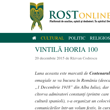
Sari
la
conținut
CULTURAL
POLITIC
RELIGIOS
VINTILĂ HORIA 100
20 decembrie 2015
de
Răzvan Codrescu
Luna aceasta este marcată de
Centenarul
omagiale se va bucura în România (deocam
„1 Decembrie 1918” din Alba Iulia), dar î
cîtorva admiratori constanți (printre care
cultură spanioli), s-a organizat un coloc
comunicărilor într-un volum festiv, în curs