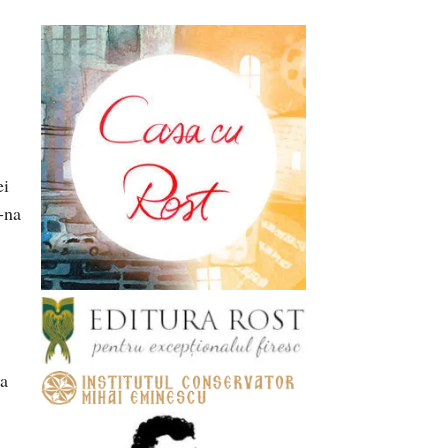
ei
-na
ca