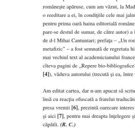
româneşte apăruse, cum am văzut, la Madr
o reeditare a ei, în condiţiile cele mai ja
pentru prima oară haina editorială române
pare-se destul de sumar, de către autor) a f
de d-l Mihai Cantuniari; prefaţa – „Un roma
metafizic” – a fost semnată de regretata h
mai vechiul text al academicianului fran
cîteva pagini de „Repere bio-bibliografice”
[4]
), văduva autorului (trecută şi ea, între
Am editat cartea, dar n-am apucat să scriu
însă cu reacţia ofuscată a fratelui traducă
[6]
presa vremii
, prezintă oarecare interes
[7]
şi aici
, pentru mai dreapta înţelegere şi
căpătîi.
(R. C.)