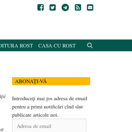
DITURA ROST
CASA CU ROST
ABONAȚI-VĂ
ții
Introduceți mai jos adresa de email
pentru a primi notificări cînd sînt
publicate articole noi.
Adresa
at
de