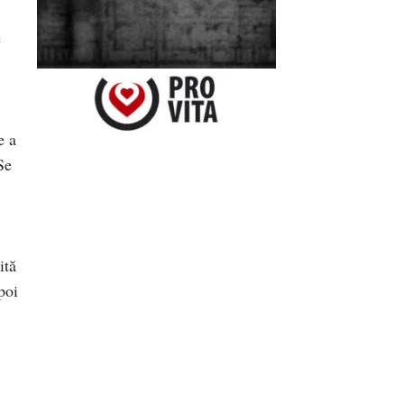
e
e a
Se
ită
poi