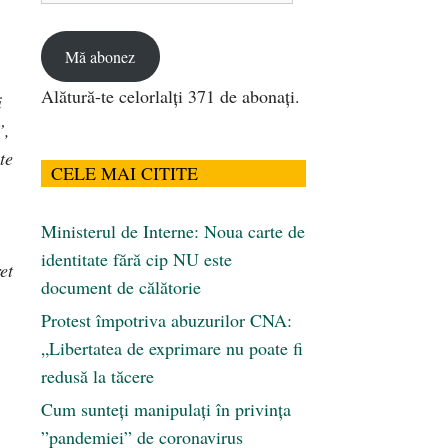
email
Mă abonez
Alătură-te celorlalți 371 de abonați.
i
”,
te
CELE MAI CITITE
Ministerul de Interne: Noua carte de
identitate fără cip NU este
et
document de călătorie
Protest împotriva abuzurilor CNA:
„Libertatea de exprimare nu poate fi
redusă la tăcere
Cum sunteți manipulați în privința
”pandemiei” de coronavirus