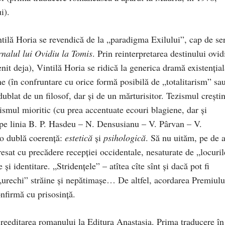
i).
intilă Horia se revendică de la „paradigma Exilului”, cap de se
nalul lui Ovidiu la Tomis
. Prin reinterpretarea destinului ovid
nit deja), Vintilă Horia se ridică la generica dramă existenţial
ne (în confruntare cu orice formă posibilă de „totalitarism” sa
dublat de un filosof, dar şi de un mărturisitor. Tezismul creşti
ilismul mioritic (cu prea accentuate ecouri blagiene, dar şi
pe linia B. P. Hasdeu – N. Densusianu – V. Pârvan – V.
 o dublă coerenţă:
estetică
şi
psihologică
. Să nu uităm, pe de a
resat cu precădere recepţiei occidentale, nesaturate de „locuril
i identitare. „Stridenţele” – atîtea cîte sînt şi dacă pot fi
i „urechi” străine şi nepătimaşe… De altfel, acordarea Premiulu
onfirmă cu prisosinţă.
n reeditarea romanului la Editura Anastasia. Prima traducere în