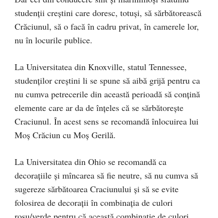
studenții creștini care doresc, totuși, să sărbătorească
Crăciunul, să o facă în cadru privat, în camerele lor,
nu în locurile publice.
La Universitatea din Knoxville, statul Tennessee,
studenților creștini li se spune să aibă grijă pentru ca
nu cumva petrecerile din această perioadă să conțină
elemente care ar da de înțeles că se sărbătorește
Craciunul. În acest sens se recomandă înlocuirea lui
Moș Crăciun cu Moș Gerilă.
La Universitatea din Ohio se recomandă ca
decorațiile și mîncarea să fie neutre, să nu cumva să
sugereze sărbătoarea Craciunului și să se evite
folosirea de decorații în combinația de culori
roșu/verde pentru că această combinație de culori