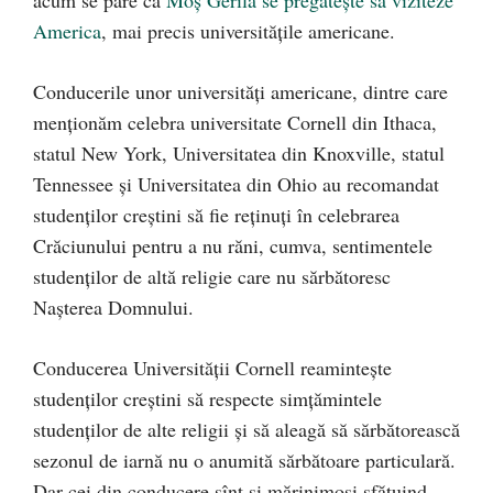
acum se pare că
Moș Gerilă se pregătește să viziteze
America
, mai precis universitățile americane.
Conducerile unor universități americane, dintre care
menționăm celebra universitate Cornell din Ithaca,
statul New York, Universitatea din Knoxville, statul
Tennessee și Universitatea din Ohio au recomandat
studenților creștini să fie reținuți în celebrarea
Crăciunului pentru a nu răni, cumva, sentimentele
studenților de altă religie care nu sărbătoresc
Nașterea Domnului.
Conducerea Universității Cornell reamintește
studenților creștini să respecte simțămintele
studenților de alte religii și să aleagă să sărbătorească
sezonul de iarnă nu o anumită sărbătoare particulară.
Dar cei din conducere sînt și mărinimoși sfătuind