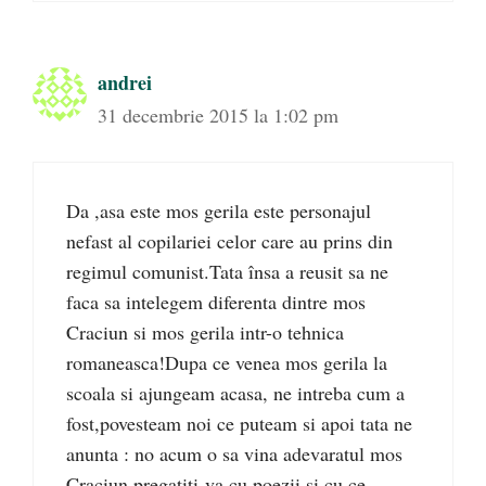
andrei
31 decembrie 2015 la 1:02 pm
Da ,asa este mos gerila este personajul
nefast al copilariei celor care au prins din
regimul comunist.Tata însa a reusit sa ne
faca sa intelegem diferenta dintre mos
Craciun si mos gerila intr-o tehnica
romaneasca!Dupa ce venea mos gerila la
scoala si ajungeam acasa, ne intreba cum a
fost,povesteam noi ce puteam si apoi tata ne
anunta : no acum o sa vina adevaratul mos
Craciun,pregatiti-va cu poezii si cu ce