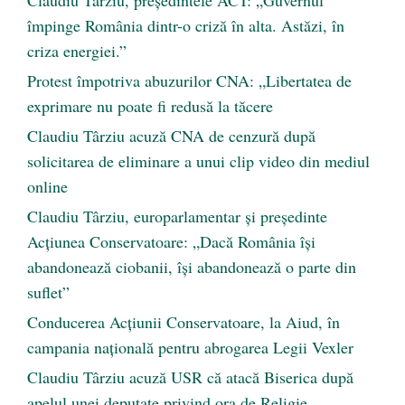
împinge România dintr-o criză în alta. Astăzi, în
criza energiei.”
Protest împotriva abuzurilor CNA: „Libertatea de
exprimare nu poate fi redusă la tăcere
Claudiu Târziu acuză CNA de cenzură după
solicitarea de eliminare a unui clip video din mediul
online
Claudiu Târziu, europarlamentar și președinte
Acțiunea Conservatoare: „Dacă România își
abandonează ciobanii, își abandonează o parte din
suflet”
Conducerea Acțiunii Conservatoare, la Aiud, în
campania națională pentru abrogarea Legii Vexler
Claudiu Târziu acuză USR că atacă Biserica după
apelul unei deputate privind ora de Religie