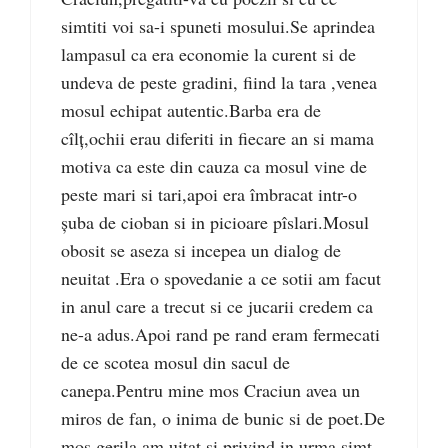
simtiti voi sa-i spuneti mosului.Se aprindea
lampasul ca era economie la curent si de
undeva de peste gradini, fiind la tara ,venea
mosul echipat autentic.Barba era de
cîlț,ochii erau diferiti in fiecare an si mama
motiva ca este din cauza ca mosul vine de
peste mari si tari,apoi era îmbracat intr-o
șuba de cioban si in picioare pîslari.Mosul
obosit se aseza si incepea un dialog de
neuitat .Era o spovedanie a ce sotii am facut
in anul care a trecut si ce jucarii credem ca
ne-a adus.Apoi rand pe rand eram fermecati
de ce scotea mosul din sacul de
canepa.Pentru mine mos Craciun avea un
miros de fan, o inima de bunic si de poet.De
mos gerila am uitat si privind in urma simt