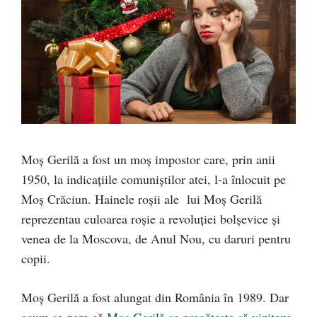
Moș Gerilă a fost un moș impostor care, prin anii
1950, la indicațiile comuniștilor atei, l-a înlocuit pe
Moș Crăciun. Hainele roșii ale lui Moș Gerilă
reprezentau culoarea roșie a revoluției bolșevice și
venea de la Moscova, de Anul Nou, cu daruri pentru
copii.
Moș Gerilă a fost alungat din România în 1989. Dar