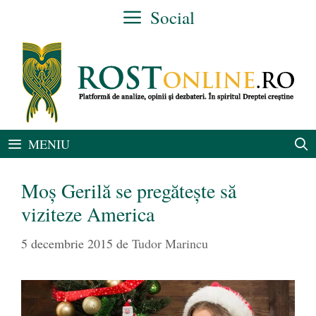
Sari
Social
la
conținut
MENIU
Moș Gerilă se pregătește să
viziteze America
5 decembrie 2015
de
Tudor Marincu