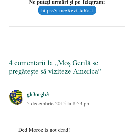
Ne puteți urmări și pe Telegram:
https://t.me/RevistaRost
4 comentarii la „Moș Gerilă se
pregătește să viziteze America”
gh3orgh3
5 decembrie 2015 la 8:53 pm
Ded Moroz is not dead!