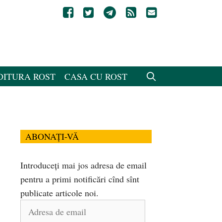
DITURA ROST
CASA CU ROST
ABONAȚI-VĂ
Introduceți mai jos adresa de email
pentru a primi notificări cînd sînt
publicate articole noi.
Adresa
de