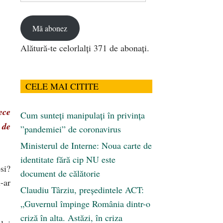
email
Mă abonez
Alătură-te celorlalți 371 de abonați.
CELE MAI CITITE
ece
Cum sunteți manipulați în privința
 de
”pandemiei” de coronavirus
Ministerul de Interne: Noua carte de
identitate fără cip NU este
si?
document de călătorie
-ar
Claudiu Târziu, președintele ACT:
„Guvernul împinge România dintr-o
criză în alta. Astăzi, în criza