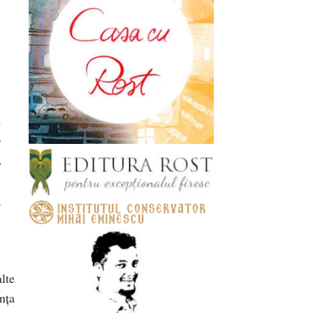
e
i
r
,
c
lte
nţa