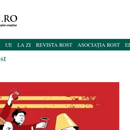
UE
LA ZI
REVISTA ROST
ASOCIAȚIA ROST
E
st