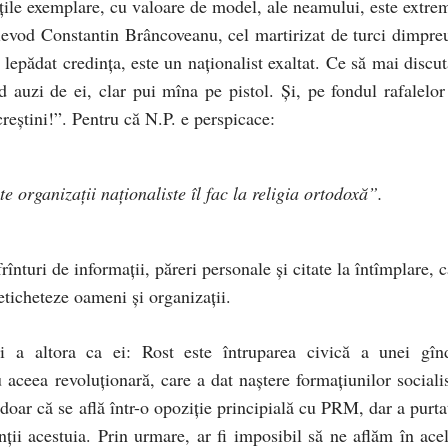
ităţile exemplare, cu valoare de model, ale neamului, este extre
oievod Constantin Brâncoveanu, cel martirizat de turci dimpre
 lepădat credinţa, este un naţionalist exaltat. Ce să mai discu
d auzi de ei, clar pui mîna pe pistol. Şi, pe fondul rafalelor
creştini!”. Pentru că N.P. e perspicace:
e organizaţii naţionaliste îl fac la religia ortodoxă”
.
frînturi de informaţii, păreri personale şi citate la întîmplare, 
eticheteze oameni şi organizaţii.
 a altora ca ei: Rost este întruparea civică a unei gînd
 aceea revoluţionară, care a dat naştere formaţiunilor socialis
doar că se află într-o opoziţie principială cu PRM, dar a purtat
nţii acestuia. Prin urmare, ar fi imposibil să ne aflăm în acel