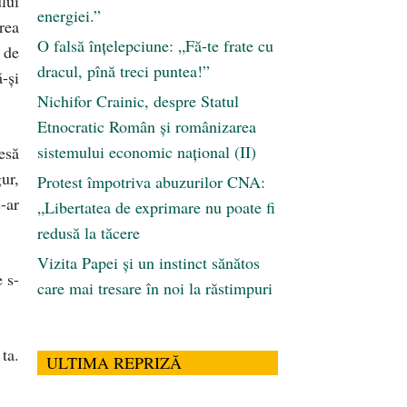
lui
energiei.”
rea
O falsă înțelepciune: „Fă-te frate cu
 de
dracul, pînă treci puntea!”
ă-şi
Nichifor Crainic, despre Statul
Etnocratic Român şi românizarea
sistemului economic naţional (II)
esă
ur,
Protest împotriva abuzurilor CNA:
-ar
„Libertatea de exprimare nu poate fi
redusă la tăcere
Vizita Papei și un instinct sănătos
 s-
care mai tresare în noi la răstimpuri
ta.
ULTIMA REPRIZĂ