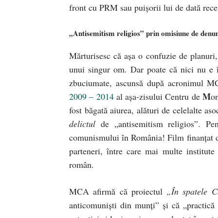
front cu PRM sau puişorii lui de dată rece
„Antisemitism religios” prin omisiune de denu
Mărturisesc că aşa o confuzie de planuri, 
unui singur om. Dar poate că nici nu e î
zbuciumate, ascunsă după acronimul MCA
M
2009 – 2014
al aşa-zisului Centru de
on
fost băgată aiurea, alături de celelalte aso
delictul
de „antisemitism religios”. Pe
comunismului în România! Film finanţat di
parteneri, între care mai multe institute d
român.
MCA afirmă că proiectul
„În spatele C
anticomunişti din munţi” şi că „practică