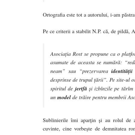
Ortografia este tot a autorului, i-am păstr
Pe ce criterii a stabilit N.P. că, de pildă,
Asociaţia Rost se propune ca o platfor
asumate de aceasta se numără: “re
neam” sau “prezervarea
identităţii
desprinse de trupul ţării”. Pe site-ul 
spiritul de
jertfă
şi izbînzile pe tărîm
un
model
de trăire pentru membrii Aso
Sublinierile îmi aparţin şi au rolul de 
cuvinte, cine vorbeşte de demnitatea rom