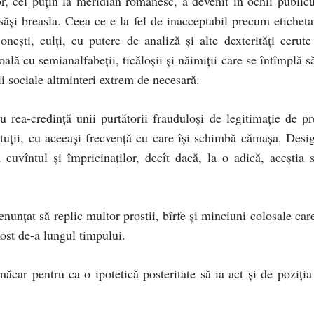
or, cel puţin la meridian românesc, a devenit în ochii publicu
ăşi breasla. Ceea ce e la fel de inacceptabil precum eticheta
oneşti, culţi, cu putere de analiză şi alte dexterităţi cerute
oală cu semianalfabeţii, ticăloşii şi năimiţii care se întîmplă s
ii sociale altminteri extrem de necesară.
au rea-credinţă unii purtătorii frauduloşi de legitimaţie de pr
ituţii, cu aceeaşi frecvenţă cu care îşi schimbă cămaşa. Desig
uvîntul şi împricinaţilor, decît dacă, la o adică, aceştia s
unţat să replic multor prostii, bîrfe şi minciuni colosale care
ost de-a lungul timpului.
ăcar pentru ca o ipotetică posteritate să ia act şi de poziţia 