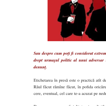
Sau despre cum poţi fi considerat extrem
drept urmaşul politic al unui adversar 
denunţ.
Etichetarea în presă este o practică atît 
Răul făcut rămîne făcut, în pofida oricărui
cere, eventual, cel care te-a acuzat pe ned