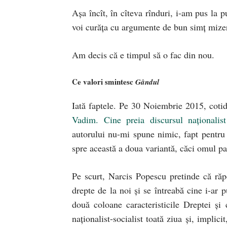
Aşa încît, în cîteva rînduri, i-am pus la pu
voi curăţa cu argumente de bun simţ mizer
Am decis că e timpul să o fac din nou.
Ce valori smintesc
Gândul
Iată faptele. Pe 30 Noiembrie 2015, coti
Vadim. Cine preia discursul naţionali
autorului nu-mi spune nimic, fapt pentru 
spre această a doua variantă, căci omul par
Pe scurt, Narcis Popescu pretinde că ră
drepte de la noi şi se întreabă cine i-ar
două coloane caracteristicile Dreptei şi
naţionalist-socialist toată ziua şi, impli