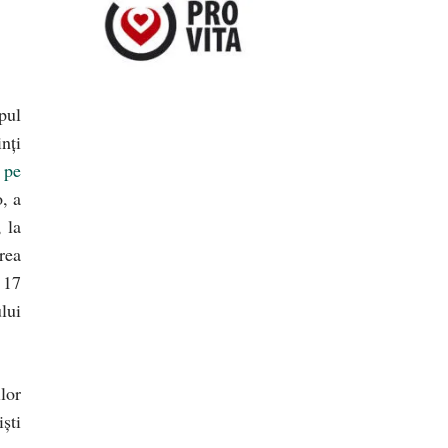
pul
nţi
 pe
, a
, la
rea
 17
lui
lor
şti