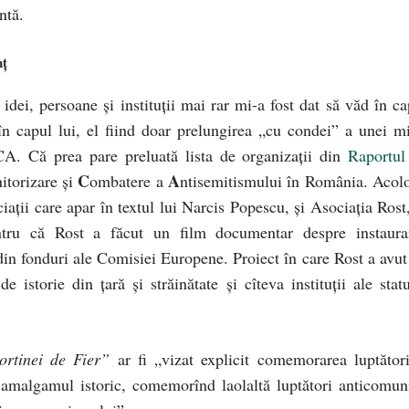
ntă.
nţ
idei, persoane şi instituţii mai rar mi-a fost dat să văd în ca
n capul lui, el fiind doar prelungirea „cu condei” a unei mi
. Că prea pare preluată lista de organizaţii din
Raportul
C
A
itorizare şi
ombatere a
ntisemitismului în România. Acolo
ciaţii care apar în textul lui Narcis Popescu, şi Asociaţia Rost
ntru că Rost a făcut un film documentar despre instaura
n fonduri ale Comisiei Europene. Proiect în care Rost a avut
e istorie din ţară şi străinătate şi cîteva instituţii ale statu
ortinei de Fier”
ar fi „vizat explicit comemorarea luptători
 amalgamul istoric, comemorînd laolaltă luptători anticomuni