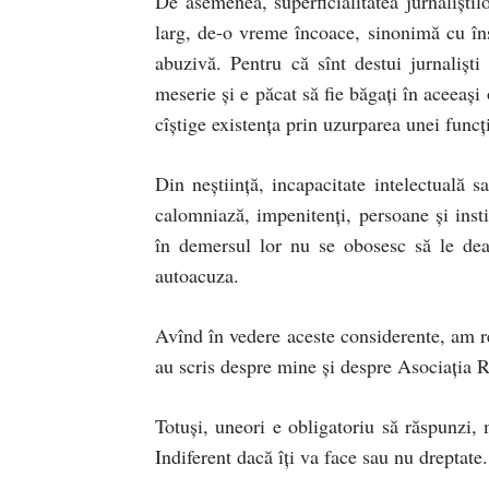
De asemenea, superficialitatea jurnaliştil
larg, de-o vreme încoace, sinonimă cu îns
abuzivă. Pentru că sînt destui jurnalişti 
meserie şi e păcat să fie băgaţi în aceeaşi 
cîştige existenţa prin uzurparea unei funcţ
Din neştiinţă, incapacitate intelectuală s
calomniază, impenitenţi, persoane şi inst
în demersul lor nu se obosesc să le dea c
autoacuza.
Avînd în vedere aceste considerente, am ren
au scris despre mine şi despre Asociaţia R
Totuşi, uneori e obligatoriu să răspunzi, m
Indiferent dacă îţi va face sau nu dreptate.