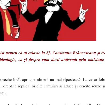
ist pentru că ai evlavie la Sf. Constantin Brâncoveanu şi tr
ideologic, ca şi despre cum devii antisemit prin omisiune
de veche încît aproape nimeni nu mai ripostează. La ce-ar folo
 drept la replică, oricîte lămuriri ai aduce şi oricîte scuze şi
rept.