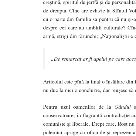
creştină, spiritul de jertfă şi de personal
de dreapta. Cine are evlavie la Sfîntul V
cu o parte din familia sa pentru că nu şi-a
despre cei care au ambiţii culturale? Cîn
armă, strigi din rărunchi: „Naţionaliştii e 
„De remarcat ar fi apelul pe care acest
Articolul este pînă la final o însăilare din 
nu duc la nici o concluzie, dar reuşesc să 
Pentru uzul oamenilor de la
Gândul
şi
conservatoare, în flagrantă contradicţie cu
comuniste şi liberale. Drept care, Rost nu 
polemici aprige cu oficinile şi reprezenta