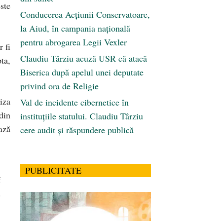
ste
Conducerea Acțiunii Conservatoare,
la Aiud, în campania națională
pentru abrogarea Legii Vexler
 fi
Claudiu Târziu acuză USR că atacă
ta,
Biserica după apelul unei deputate
privind ora de Religie
iza
Val de incidente cibernetice în
din
instituțiile statului. Claudiu Târziu
ază
cere audit și răspundere publică
PUBLICITATE
ă
n