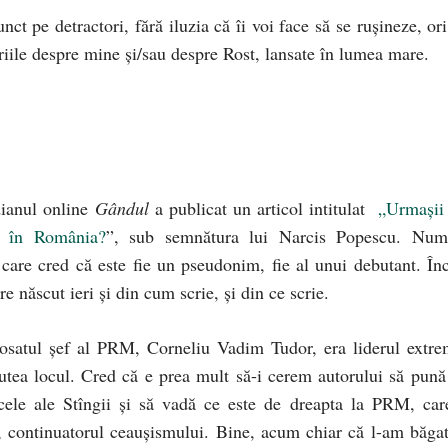
nct pe detractori, fără iluzia că îi voi face să se ruşineze, or
iile despre mine şi/sau despre Rost, lansate în lumea mare.
dianul online
Gândul
a publicat un articol intitulat
„Urmaşii 
st în România?
”, sub semnătura lui Narcis Popescu. Num
care cred că este fie un pseudonim, fie al unui debutant. Înc
e născut ieri şi din cum scrie, şi din ce scrie.
posatul şef al PRM, Corneliu Vadim Tudor, era liderul extre
 putea locul. Cred că e prea mult să-i cerem autorului să pună
 cele ale Stîngii şi să vadă ce este de dreapta la PRM, car
cit, continuatorul ceauşismului. Bine, acum chiar că l-am băgat