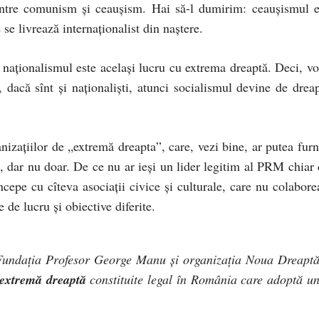
 între comunism şi ceauşism. Hai să-l dumirim: ceauşismul e
se livrează internaţionalist din naştere.
naţionalismul este acelaşi lucru cu extrema dreaptă. Deci, vor
 dacă sînt şi naţionalişti, atunci socialismul devine de dreap
nizaţiilor de „extremă dreapta”, care, vezi bine, ar putea furn
, dar nu doar. De ce nu ar ieşi un lider legitim al PRM chiar 
ncepe cu cîteva asociaţii civice şi culturale, care nu colabore
e de lucru şi obiective diferite.
Fundaţia Profesor George Manu şi organizaţia Noua Dreapt
extremă dreaptă
constituite legal în România care adoptă u