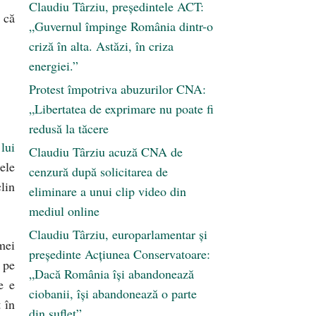
Claudiu Târziu, președintele ACT:
i că
„Guvernul împinge România dintr-o
criză în alta. Astăzi, în criza
energiei.”
Protest împotriva abuzurilor CNA:
„Libertatea de exprimare nu poate fi
redusă la tăcere
lui
Claudiu Târziu acuză CNA de
ele
cenzură după solicitarea de
lin
eliminare a unui clip video din
mediul online
Claudiu Târziu, europarlamentar și
mei
președinte Acțiunea Conservatoare:
 pe
„Dacă România își abandonează
e e
ciobanii, își abandonează o parte
 în
din suflet”