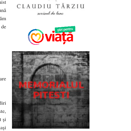
mist
ună
tăm
 de
care
iri
te,
 şi
aşi