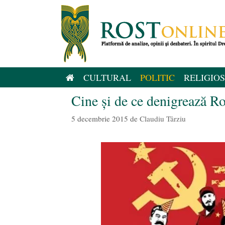
Sari
la
conținut
CULTURAL
POLITIC
RELIGIOS
Cine şi de ce denigrează Ro
5 decembrie 2015
de
Claudiu Târziu