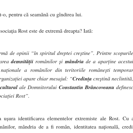
at-o, pentru că seamănă cu gîndirea lui.
 Asociaţia Rost este de extremă dreapta? Iată:
mă de opinii “în spiritul dreptei creştine”. Printre scopuril
darea
demnităţii
românilor şi
mândria
de a aparţine acestu
naţionale a românilor din teritoriile româneşti tempora
organizaţiei apare chiar mesajul: “
Credinţa
creştină neclintită
cultural
ale Domnitorului
Constantin Brâncoveanu
defines
ciaţiei Rost”.
a uşura identificarea elementelor extremiste ale Rost. Cu a
ânilor, mândria de a fi român, identitatea naţională, credi