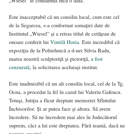
„Wiesel” le condamnă încă o dată.
Este inacceptabil că un consiliu local, cum este cel
de la Segarcea, s-a conformat somaţiei date de
Institutul „Wiesel” şi a retras titlul de cetăţean de
onoare conferit lui
Vintilă Horia
. Este incredibil că
expoziţia de la Politehnică a d-nei Silvia Radu,
marea noastră sculptoriţă şi pictoriţă,
a fost
cenzurată
, la solicitarea aceluiaşi institut.
Este inadmisibil că un alt consiliu local, cel de la Tg.
Ocna, a procedat la fel în cazul lui Valeriu Gafencu.
Totuşi, Jutiţia a făcut dreptate memoriei Sfîntului
Închisorilor. Şi ar putea face şi altora. Să avem
încredere. Să ne încredem mai ales în Judecătorul
suprem, căci a lui este dreptatea. Fără teamă, dacă ne
numim creştini.