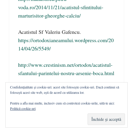
voda.ro/2014/11/21/acatistul-sfintitului-
marturisitor-gheorghe-calciu/
Acatistul Sf Valeriu Gafencu.
https://ortodoxianeamului.wordpress.com/20
14/04/26/5549/
http://www.crestinism.net/ortodox/acatistul-
sfantului-parintelui-nostru-arsenie-boca.html
Confidențialitate și cookie-uri: acest site folosește cookie-uri. Dacă continui să
! SFINTII VOR RASPUNDE DIN CER !
folosești acest site web, ești de acord cu utilizarea lor.
Pentru a afla mai multe, inclusiv cum să controlezi cookie-urile, uită-te aici:
Încarc...
Politică cookie-uri