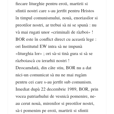
fiecare liturghie pentru eroii, martirii si
sfintii nostri care s-au jertfit pentru Hristos
în timpul comunismului, nouà, enoriasilor si
preotilor nostri, ar trebui sà ni se spunà : nu
và mai rugati unor «criminali de ràzboi» !
BOR este în conflict direct cu aceastà lege :
ori Institutul EW intra sà ne impunà
«liturghia lor» ; ori sà-si tinà gura si sà se
ràzboiascà cu ierarhii nostri !
Deocamdatà, din câte stiu, BOR nu a dat
nici-un comunicat sà nu ne mai rugàm
pentru cei care s-au jertfit sub comunism.
Imediat dupà 22 decembrie 1989, BOR, prin
vocea patriarhului de vesnicà pomenire, ne-
au cerut nouà, mirenilor si preotilor nostri,
sà-i pomenim pe eroii, martirii si sfintii