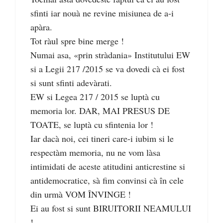
sfinti iar nouà ne revine misiunea de a-i
apàra.
Tot ràul spre bine merge !
Numai asa, «prin stràdania» Institutului EW
si a Legii 217 /2015 se va dovedi cà ei fost
si sunt sfinti adevàrati.
EW si Legea 217 / 2015 se luptà cu
memoria lor. DAR, MAI PRESUS DE
TOATE, se luptà cu sfintenia lor !
Iar dacà noi, cei tineri care-i iubim si le
respectàm memoria, nu ne vom làsa
intimidati de aceste atitudini anticrestine si
antidemocratice, sà fim convinsi cà în cele
din urmà VOM ÎNVINGE !
Ei au fost si sunt BIRUITORII NEAMULUI
!