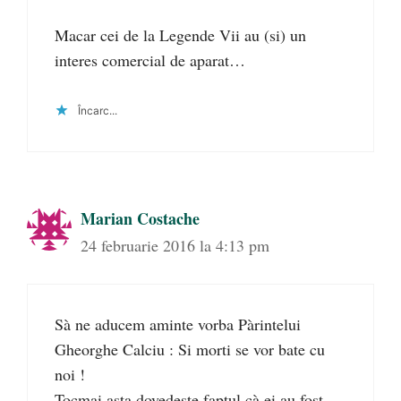
Macar cei de la Legende Vii au (si) un
interes comercial de aparat…
Încarc...
Marian Costache
24 februarie 2016 la 4:13 pm
Sà ne aducem aminte vorba Pàrintelui
Gheorghe Calciu : Si morti se vor bate cu
noi !
Tocmai asta dovedeste faptul cà ei au fost