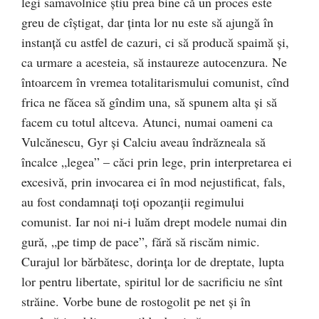
legi samavolnice ştiu prea bine că un proces este
greu de cîştigat, dar ţinta lor nu este să ajungă în
instanţă cu astfel de cazuri, ci să producă spaimă şi,
ca urmare a acesteia, să instaureze autocenzura. Ne
întoarcem în vremea totalitarismului comunist, cînd
frica ne făcea să gîndim una, să spunem alta şi să
facem cu totul altceva. Atunci, numai oameni ca
Vulcănescu, Gyr şi Calciu aveau îndrăzneala să
încalce „legea” – căci prin lege, prin interpretarea ei
excesivă, prin invocarea ei în mod nejustificat, fals,
au fost condamnaţi toţi opozanţii regimului
comunist. Iar noi ni-i luăm drept modele numai din
gură, „pe timp de pace”, fără să riscăm nimic.
Curajul lor bărbătesc, dorinţa lor de dreptate, lupta
lor pentru libertate, spiritul lor de sacrificiu ne sînt
străine. Vorbe bune de rostogolit pe net şi în