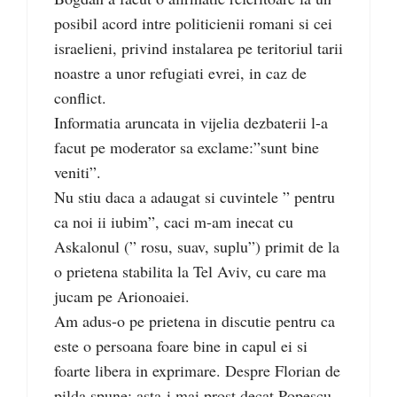
posibil acord intre politicienii romani si cei
israelieni, privind instalarea pe teritoriul tarii
noastre a unor refugiati evrei, in caz de
conflict.
Informatia aruncata in vijelia dezbaterii l-a
facut pe moderator sa exclame:”sunt bine
veniti”.
Nu stiu daca a adaugat si cuvintele ” pentru
ca noi ii iubim”, caci m-am inecat cu
Askalonul (” rosu, suav, suplu”) primit de la
o prietena stabilita la Tel Aviv, cu care ma
jucam pe Arionoaiei.
Am adus-o pe prietena in discutie pentru ca
este o persoana foare bine in capul ei si
foarte libera in exprimare. Despre Florian de
pilda spune: asta-i mai prost decat Popescu