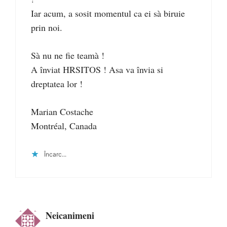
Iar acum, a sosit momentul ca ei sà biruie
prin noi.
Sà nu ne fie teamà !
A înviat HRSITOS ! Asa va învia si
dreptatea lor !
Marian Costache
Montréal, Canada
Încarc...
Neicanimeni