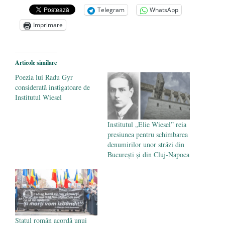
achizițiile la suprapreț
- 13 august 2025
Telegram
WhatsApp
Dragi prieteni din Constanța
- 12 august
Imprimare
2025
România nu știe să își folosească și să își
Articole similare
protejeze resursele
- 11 august 2025
Poezia lui Radu Gyr
considerată instigatoare de
Institutul Wiesel
Institutul „Elie Wiesel” reia
presiunea pentru schimbarea
denumirilor unor străzi din
București și din Cluj-Napoca
Statul român acordă unui