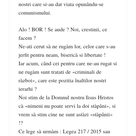
nostri care si-au dat viata opunându-se
comunismului.
Alo ! BOR ! Se aude ? Noi, crestinii, ce
facem ?
Ne-ati cerut sà ne rugàm lor, celor care s-au
jerfit pentru neam, bisericà si libertate !
Iar acum, când cei pentru care ne-au rugat si
ne rugàm sunt tratati de «criminali de
ràzboi», care este pozitia înaltilor nostri
ierarhi ?
Noi stim de la Domnul nostru Iisus Hristos
cà «nimeni nu poate servi la doi stàpâni», si
vrem sà stim cine ne sunt astàzi «stàpânii»
!?
Ce lege sà urmàm : Legea 217 / 2015 sau