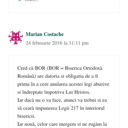
Marian Costache
24 februarie 2016 la 11:11 pm
Cred cà BOR (BOR = Biserica Ortodoxà
Românà) are datoria si obligatia de a fi
prima în a cere anularea acestei legi abuzive
si îndreptate împotriva Lui Hristos.
Iar dacà nu o va face, atunci va trebui si ea
sà cearà impunerea Legii 217 în interiorul
bisericii.
Iar nouà, celor care mergem si ne rugàm la