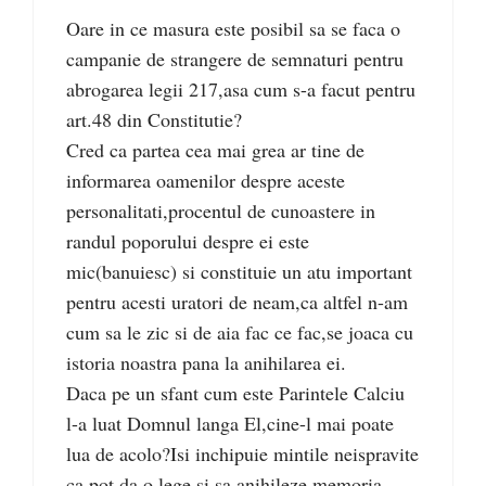
Oare in ce masura este posibil sa se faca o
campanie de strangere de semnaturi pentru
abrogarea legii 217,asa cum s-a facut pentru
art.48 din Constitutie?
Cred ca partea cea mai grea ar tine de
informarea oamenilor despre aceste
personalitati,procentul de cunoastere in
randul poporului despre ei este
mic(banuiesc) si constituie un atu important
pentru acesti uratori de neam,ca altfel n-am
cum sa le zic si de aia fac ce fac,se joaca cu
istoria noastra pana la anihilarea ei.
Daca pe un sfant cum este Parintele Calciu
l-a luat Domnul langa El,cine-l mai poate
lua de acolo?Isi inchipuie mintile neispravite
ca pot da o lege si sa anihileze memoria