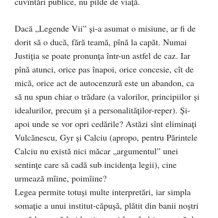
cuvîntări publice, nu pilde de viaţă.
Dacă „Legende Vii” şi-a asumat o misiune, ar fi de
dorit să o ducă, fără teamă, pînă la capăt. Numai
Justiţia se poate pronunţa într-un astfel de caz. Iar
pînă atunci, orice pas înapoi, orice concesie, cît de
mică, orice act de autocenzură este un abandon, ca
să nu spun chiar o trădare (a valorilor, principiilor şi
idealurilor, precum şi a personalităţilor-reper). Şi-
apoi unde se vor opri cedările? Astăzi sînt eliminaţi
Vulcănescu, Gyr şi Calciu (apropo, pentru Părintele
Calciu nu există nici măcar „argumentul” unei
sentinţe care să cadă sub incidenţa legii), cine
urmează mîine, poimîine?
Legea permite totuşi multe interpretări, iar simpla
somaţie a unui institut-căpuşă, plătit din banii noştri