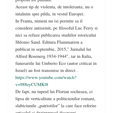
Aceast tip de violenta, de intoleranta, nu o
intalnim spre pilda, in vestul Europei.
In Franta, nimeni nu isi permite sa il
considere antisemit, pe filosoful Luc Ferry si
nici sa refuze publicarea studiilor istoricului
Shlomo Sand. Editura Flammarion a
publicat in septembie, 2015,” Jurnalul lui
Alfred Rosenerg 1934-1944″, iar in Italia,
funerariile lui Umberto Eco (autor criticat in
Israel) au fost transmise in direct .
https://www.youtube.com/watch?
v=988eyCUMKl8
De fapt, nu tupeul lui Florian socheaza, ci
lipsa de verticalitate a politicienilor romani,
slabiciunile „patriotilor” la care face referire
articolul si dezinteresul diasporei.