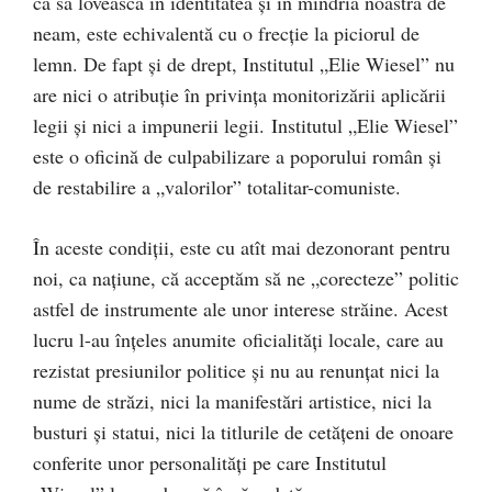
ca să lovească în identitatea şi în mîndria noastră de
neam, este echivalentă cu o frecţie la piciorul de
lemn. De fapt şi de drept, Institutul „Elie Wiesel” nu
are nici o atribuţie în privinţa monitorizării aplicării
legii şi nici a impunerii legii. Institutul „Elie Wiesel”
este o oficină de culpabilizare a poporului român şi
de restabilire a „valorilor” totalitar-comuniste.
În aceste condiţii, este cu atît mai dezonorant pentru
noi, ca naţiune, că acceptăm să ne „corecteze” politic
astfel de instrumente ale unor interese străine. Acest
lucru l-au înţeles anumite oficialităţi locale, care au
rezistat presiunilor politice şi nu au renunţat nici la
nume de străzi, nici la manifestări artistice, nici la
busturi şi statui, nici la titlurile de cetăţeni de onoare
conferite unor personalităţi pe care Institutul