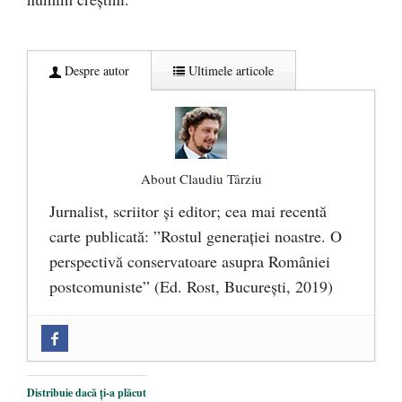
Despre autor
Ultimele articole
About Claudiu Târziu
Jurnalist, scriitor şi editor; cea mai recentă
carte publicată: ”Rostul generației noastre. O
perspectivă conservatoare asupra României
postcomuniste” (Ed. Rost, București, 2019)
„Microbuzele de aur” ale PNRR: Claudiu
Târziu cere anchetă a Parchetului
European și reforme pentru a bloca
Distribuie dacă ți-a plăcut