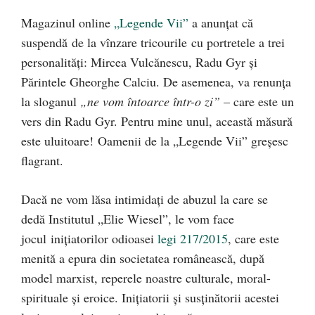
Magazinul online
„Legende Vii”
a anunţat că
suspendă de la vînzare tricourile cu portretele a trei
personalităţi: Mircea Vulcănescu, Radu Gyr şi
Părintele Gheorghe Calciu. De asemenea, va renunţa
la sloganul
„ne vom întoarce într-o zi”
– care este un
vers din Radu Gyr. Pentru mine unul, această măsură
este uluitoare!
Oamenii de la „Legende Vii” greşesc
flagrant.
Dacă ne vom lăsa intimidaţi de abuzul la care se
dedă Institutul „Elie Wiesel”, le vom face
jocul iniţiatorilor odioasei
legi 217/2015
, care este
menită a epura din societatea românească, după
model marxist, reperele noastre culturale, moral-
spirituale şi eroice. Iniţiatorii şi susţinătorii acestei