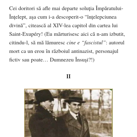
Cei doritori să afle mai departe soluţia Împăratului-
Înţelept, aşa cum i-a descoperit-o “înţelepciunea
divină”, citească al XIV-lea capitol din cartea lui
Saint-Exupéry! (Eu mărturisesc aici că n-am izbutit,
citindu-l, să mă lămuresc
cine e “fascistul”
: autorul
mort ca un erou în războiul antinazist, personajul
fictiv sau poate… Dumnezeu Însuşi?!)
II