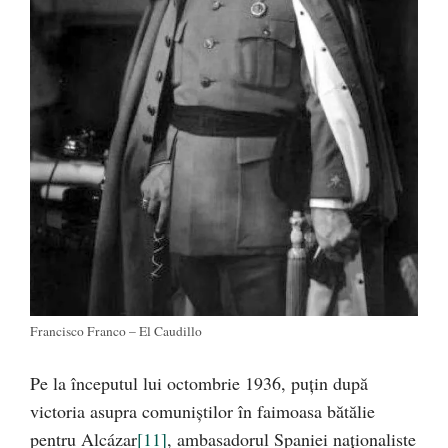
Francisco Franco – El Caudillo
Pe la începutul lui octombrie 1936, puţin după
victoria asupra comuniştilor în faimoasa bătălie
pentru Alcázar
[11]
, ambasadorul Spaniei naţionaliste