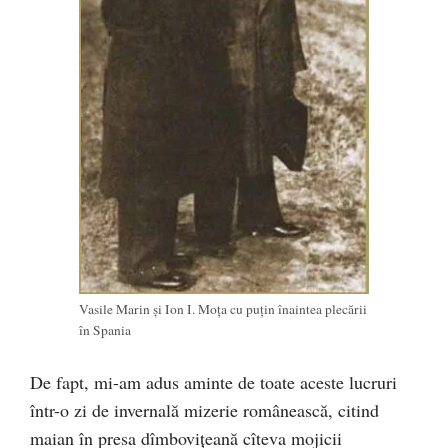
Vasile Marin și Ion I. Moța cu puțin înaintea plecării
în Spania
De fapt, mi-am adus aminte de toate aceste lucruri
într-o zi de invernală mizerie românească, citind
maian în presa dîmboviţeană cîteva mojicii