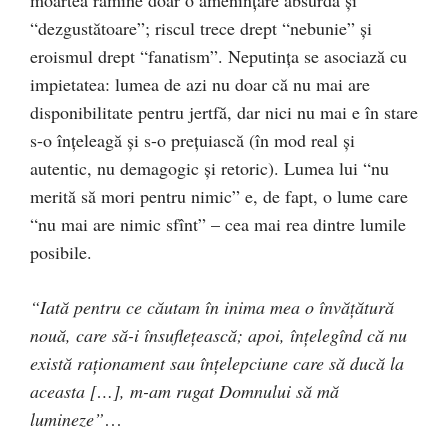
moartea rămîne doar o ameninţare absurdă şi
“dezgustătoare”; riscul trece drept “nebunie” şi
eroismul drept “fanatism”. Neputinţa se asociază cu
impietatea: lumea de azi nu doar că nu mai are
disponibilitate pentru jertfă, dar nici nu mai e în stare
s-o înţeleagă şi s-o preţuiască (în mod real şi
autentic, nu demagogic şi retoric). Lumea lui “nu
merită să mori pentru nimic” e, de fapt, o lume care
“nu mai are nimic sfînt” – cea mai rea dintre lumile
posibile.
“Iată pentru ce căutam în inima mea o învăţătură
nouă, care să-i însufleţească; apoi, înţelegînd că nu
există raţionament sau înţelepciune care să ducă la
aceasta […], m-am rugat Domnului să mă
lumineze”
…