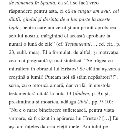
de nimenea în Spania
, ca să i se facă vreo
răspundere pentru asta, ci că
eu singur am avut, cel
dintîi, gîndul şi dorinţa de a lua parte la aceste
lupte
, pentru care am cerut şi am primit aprobarea
şefului nostru, mărginind el această aprobare la
numai o lună de zile” (cf.
Testamentul
…, ed. cit., p.
23, subl. mea). El a formulat, de altfel, şi motivaţia
cea mai pregnantă şi mai sintetică: “Se trăgea cu
mitraliera în obrazul lui Hristos! Se clătina aşezarea
creştină a lumii! Puteam noi să stăm nepăsători?!”,
scria, cu o retorică amară, dar virilă, în epistola
testamentară citată la nota 13 (
ibidem
, p. 9); şi,
presimţindu-şi moartea, adăuga (
ibid
., pp. 9-10):
“Nu e o mare binefacere sufletească, pentru viaţa
viitoare, să fi căzut în apărarea lui Hristos? […] Eu
aşa am înţeles datoria vieţii mele. Am iubit pe