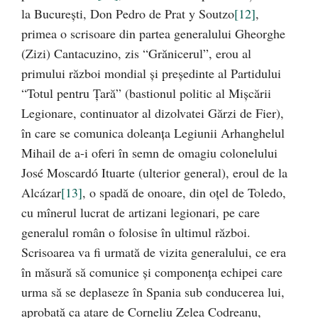
la Bucureşti, Don Pedro de Prat y Soutzo
[12]
,
primea o scrisoare din partea generalului Gheorghe
(Zizi) Cantacuzino, zis “Grănicerul”, erou al
primului război mondial şi preşedinte al Partidului
“Totul pentru Ţară” (bastionul politic al Mişcării
Legionare, continuator al dizolvatei Gărzi de Fier),
în care se comunica doleanţa Legiunii Arhanghelul
Mihail de a-i oferi în semn de omagiu colonelului
José Moscardó Ituarte (ulterior general), eroul de la
Alcázar
[13]
, o spadă de onoare, din oţel de Toledo,
cu mînerul lucrat de artizani legionari, pe care
generalul român o folosise în ultimul război.
Scrisoarea va fi urmată de vizita generalului, ce era
în măsură să comunice şi componenţa echipei care
urma să se deplaseze în Spania sub conducerea lui,
aprobată ca atare de Corneliu Zelea Codreanu,