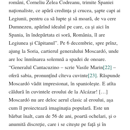
români, Corneliu Zelea Codreanu, trimite Spaniei
naţionaliste, ce apără credinţa şi crucea, şapte capi ai
Legiunii, pentru ca să lupte şi să moară, de va cere
Dumnezeu, apărînd idealul pe care, ca şi aici în
Spania, în îndepărtata ei soră, România, îl are
Legiunea şi Căpitanul”. Pe 6 decembrie, spre prînz,
ajung la Soria, cartierul generalului Moscardó, unde
are loc înmînarea solemnă a spadei de onoare.
“Generalul Cantacuzino – scrie Vasile Marin
[22]
–
oferă sabia, pronunţînd cîteva cuvinte
[23]
. Răspunde
Moscardó vădit impresionat, în spanioleşte. E atîta
căldură în cuvintele eroului de la Alcázar! […]
Moscardó nu are deloc aerul clasic al eroului, aşa
cum îl proiectează imaginaţia populară. Este un
bărbat înalt, cam de 56 de ani, poartă ochelari, şi o
anumită discreţie, care i se citeşte pe faţă şi în