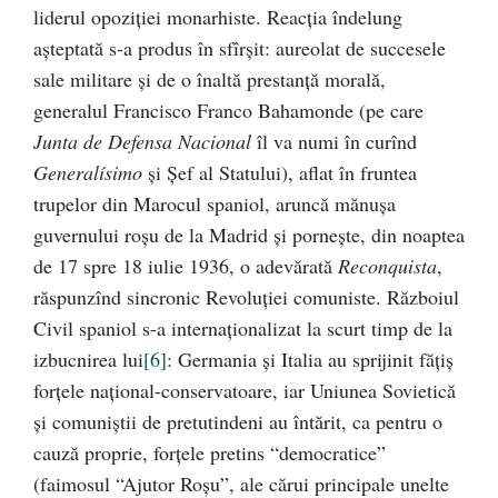
liderul opoziţiei monarhiste. Reacţia îndelung
aşteptată s-a produs în sfîrşit: aureolat de succesele
sale militare şi de o înaltă prestanţă morală,
generalul Francisco Franco Bahamonde (pe care
Junta de Defensa Nacional
îl va numi în curînd
Generalísimo
şi Şef al Statului), aflat în fruntea
trupelor din Marocul spaniol, aruncă mănuşa
guvernului roşu de la Madrid şi porneşte, din noaptea
de 17 spre 18 iulie 1936, o adevărată
Reconquista
,
răspunzînd sincronic Revoluţiei comuniste. Războiul
Civil spaniol s-a internaţionalizat la scurt timp de la
izbucnirea lui
[6]
: Germania şi Italia au sprijinit făţiş
forţele naţional-conservatoare, iar Uniunea Sovietică
şi comuniştii de pretutindeni au întărit, ca pentru o
cauză proprie, forţele pretins “democratice”
(faimosul “Ajutor Roşu”, ale cărui principale unelte