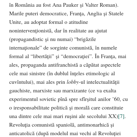
în România au fost Ana Pauker şi Valter Roman).
Marile puteri democratice, Franţa, Anglia şi Statele
Unite, au adoptat formal o atitudine
nonintervenţionistă, dar în realitate au ajutat
(propagandistic şi nu numai) “brigăzile
internaţionale” de sorginte comunistă, în numele
formal al “libertăţii” şi “democraţiei”. În Franţa, mai
ales, propaganda antifranchistă a căpătat aspectele
cele mai sinistre (în dublul înţeles etimologic al
cuvîntului), mai ales prin
lobby
-ul intelectualităţii
gauchiste, marxiste sau marxizante (ce va exalta
experimentul sovietic pînă spre sfîrşitul anilor ’60, cu
o iresponsabilitate politică şi morală care constituie
una dintre cele mai mari ruşini ale secolului XX)
[7]
.
Revoluţia comunistă spaniolă, antimonarhică şi
anticatolică (după modelul mai vechi al Revoluţiei