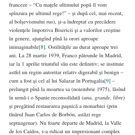
franceze – “Cu maţele ultimului popă îl vom
spînzura pe ultimul rege!” – şi după cel, mai recent,
al bolşevismului rus), şi-a îndreptat cu precădere
violenţele împotriva Bisericii şi a valorilor creştine
în genere, ajungînd pînă la orori aproape
inimaginabile
[8]
. Ostilităţile au durat aproape trei
ani. La 28 martie 1939, Franco pătrunde în Madrid,
iar la 1 aprilie triumful său este definitiv; se instituie
astfel un regim autoritar relativ digerabil şi benign –
cum a fost şi cel al lui Salazar în Portugalia
[9]
–
prelungit pînă la moartea sa (noiembrie 1975), lăsînd
în urmă-i o Spanie reconsolidată (
una, grande, libre
)
şi pregătind restaurarea paşnică a monarhiei (prin
tînărul Juan Carlos de Borbón, astăzi rege
septuagenar). Nu foarte departe de Madrid, la Valle
de los Caídos, s-a ridicat un impresionant complex