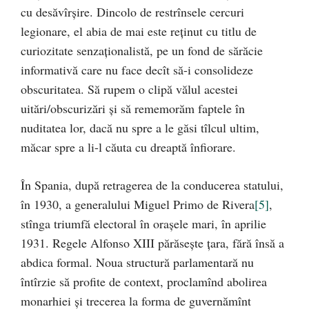
cu desăvîrşire. Dincolo de restrînsele cercuri
legionare, el abia de mai este reţinut cu titlu de
curiozitate senzaţionalistă, pe un fond de sărăcie
informativă care nu face decît să-i consolideze
obscuritatea. Să rupem o clipă vălul acestei
uitări/obscurizări şi să rememorăm faptele în
nuditatea lor, dacă nu spre a le găsi tîlcul ultim,
măcar spre a li-l căuta cu dreaptă înfiorare.
În Spania, după retragerea de la conducerea statului,
în 1930, a generalului Miguel Primo de Rivera
[5]
,
stînga triumfă electoral în oraşele mari, în aprilie
1931. Regele Alfonso XIII părăseşte ţara, fără însă a
abdica formal. Noua structură parlamentară nu
întîrzie să profite de context, proclamînd abolirea
monarhiei şi trecerea la forma de guvernămînt