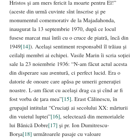
Hristos şi am mers fericit la moarte pentru El!”
(aceste din urmă cuvinte sînt înscrise şi pe
monumentul comemorativ de la Majadahonda,
inaugurat la 13 septembrie 1970, după ce locul
fusese marcat mai întîi cu o cruce de piatră, încă din
1949
[14]
). Acelaşi sentiment responsabil îl trăiau şi
ceilalţi membri ai echipei. Vasile Marin îi scria soţiei
sale la 23 noiembrie 1936: “N-am făcut actul acesta
din disperare sau aventură, ci perfect lucid. Era o
datorie de onoare care apăsa pe umerii generaţiei
noastre. L-am făcut cu acelaşi drag ca şi cînd ar fi
fost vorba de ţara mea”
[15]
. Erast Călinescu, în
grupajul intitulat “Cruciaţi ai secolului XX: mărturii
din vuietul luptei”
[16]
, selectează din memorialele
lui Bănică Dobre
[17]
şi pr. Ion Dumitrescu-
Borşa
[18]
următoarele pasaje cu valoare