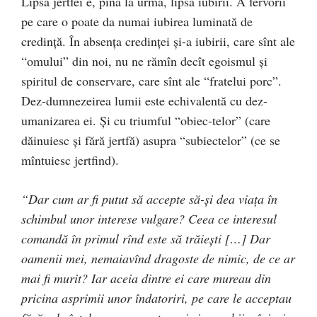
Lipsa jertfei e, pînă la urmă, lipsa iubirii. A fervorii
pe care o poate da numai iubirea luminată de
credinţă. În absenţa credinţei şi-a iubirii, care sînt ale
“omului” din noi, nu ne rămîn decît egoismul şi
spiritul de conservare, care sînt ale “fratelui porc”.
Dez-dumnezeirea lumii este echivalentă cu dez-
umanizarea ei. Şi cu triumful “obiec-telor” (care
dăinuiesc şi fără jertfă) asupra “subiectelor” (ce se
mîntuiesc jertfind).
“Dar cum ar fi putut să accepte să-şi dea viaţa în
schimbul unor interese vulgare? Ceea ce interesul
comandă în primul rînd este să trăieşti […] Dar
oamenii mei, nemaiavînd dragoste de nimic, de ce ar
mai fi murit? Iar aceia dintre ei care mureau din
pricina asprimii unor îndatoriri, pe care le acceptau