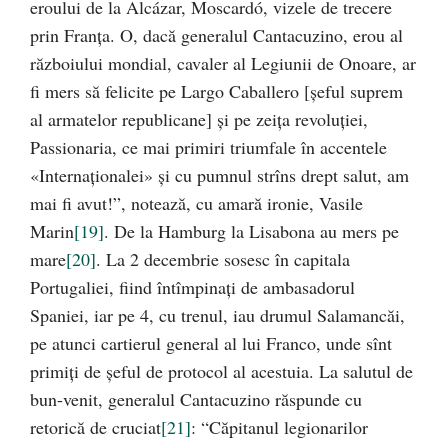
eroului de la Alcázar, Moscardó, vizele de trecere
prin Franţa. O, dacă generalul Cantacuzino, erou al
războiului mondial, cavaler al Legiunii de Onoare, ar
fi mers să felicite pe Largo Caballero [şeful suprem
al armatelor republicane] şi pe zeiţa revoluţiei,
Passionaria, ce mai primiri triumfale în accentele
«Internaţionalei» şi cu pumnul strîns drept salut, am
mai fi avut!”, notează, cu amară ironie, Vasile
Marin
[19]
. De la Hamburg la Lisabona au mers pe
mare
[20]
. La 2 decembrie sosesc în capitala
Portugaliei, fiind întîmpinaţi de ambasadorul
Spaniei, iar pe 4, cu trenul, iau drumul Salamancăi,
pe atunci cartierul general al lui Franco, unde sînt
primiţi de şeful de protocol al acestuia. La salutul de
bun-venit, generalul Cantacuzino răspunde cu
retorică de cruciat
[21]
: “Căpitanul legionarilor