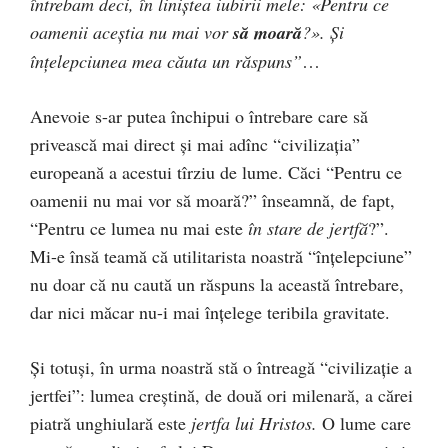
întrebam deci, în liniştea iubirii mele: «Pentru ce
oamenii aceştia nu mai vor
să moară
?». Şi
înţelepciunea mea căuta un răspuns”
…
Anevoie s-ar putea închipui o întrebare care să
privească mai direct şi mai adînc “civilizaţia”
europeană a acestui tîrziu de lume. Căci “Pentru ce
oamenii nu mai vor să moară?” înseamnă, de fapt,
“Pentru ce lumea nu mai este
în stare de jertfă
?”.
Mi-e însă teamă că utilitarista noastră “înţelepciune”
nu doar că nu caută un răspuns la această întrebare,
dar nici măcar nu-i mai înţelege teribila gravitate.
Şi totuşi, în urma noastră stă o întreagă “civilizaţie a
jertfei”: lumea creştină, de două ori milenară, a cărei
piatră unghiulară este
jertfa lui Hristos.
O lume care