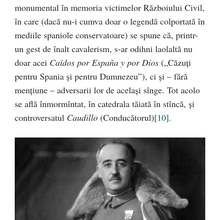
monumental în memoria victimelor Războiului Civil,
în care (dacă nu-i cumva doar o legendă colportată în
mediile spaniole conservatoare) se spune că, printr-
un gest de înalt cavalerism, s-ar odihni laolaltă nu
doar acei
Caídos por España y por Dios
(„Căzuţi
pentru Spania şi pentru Dumnezeu”), ci şi – fără
menţiune – adversarii lor de acelaşi sînge. Tot acolo
se află înmormîntat, în catedrala tăiată în stîncă, şi
controversatul
Caudillo
(Conducătorul)
[10]
.