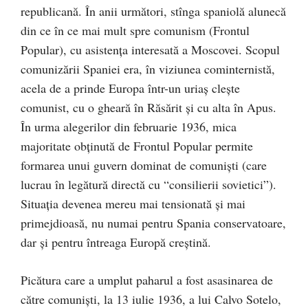
republicană. În anii următori, stînga spaniolă alunecă
din ce în ce mai mult spre comunism (Frontul
Popular), cu asistenţa interesată a Moscovei. Scopul
comunizării Spaniei era, în viziunea cominternistă,
acela de a prinde Europa într-un uriaş cleşte
comunist, cu o gheară în Răsărit şi cu alta în Apus.
În urma alegerilor din februarie 1936, mica
majoritate obţinută de Frontul Popular permite
formarea unui guvern dominat de comunişti (care
lucrau în legătură directă cu “consilierii sovietici”).
Situaţia devenea mereu mai tensionată şi mai
primejdioasă, nu numai pentru Spania conservatoare,
dar şi pentru întreaga Europă creştină.
Picătura care a umplut paharul a fost asasinarea de
către comunişti, la 13 iulie 1936, a lui Calvo Sotelo,