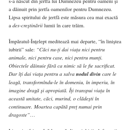
s-a născut din jertfa lui Dumnezeu pentru oameni şi
a dăinuit prin jertfa oamenilor pentru Dumnezeu.
Lipsa spiritului de jertfă este măsura cea mai exactă
a
des-creştinării
lumii în care trăim.
Împăratul-Înţelept meditează mai departe, “în liniştea
iubirii” sale:
“Căci nu-ţi dai viaţa nici pentru
animale, nici pentru case, nici pentru munţi.
Obiectele dăinuie fără ca nimic să le fie sacrificat.
Dar îţi dai viaţa pentru a salva
nodul divin
care le
leagă, transformîndu-le în domeniu, în imperiu, în
imagine dragă şi apropiată. Îţi transpui viaţa în
această unitate, căci, murind, o clădeşti în
continuare. Moartea capătă preţ numai prin
dragoste”
…