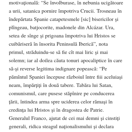
motivaţională: “Se învolburase, în nebunia ucigătoare
a urii, satanica pornire împotriva Crucii. Trosneau în
îndepărtata Spanie catapetesmele [sic] bisericilor şi
plîngeau, batjocorite, madonele din Alcázar. Ura,
setea de sînge şi prigoana împotriva lui Hristos se
cuibăriseră în însorita Peninsulă Iberică”, nota
primul, străduindu-se să fie cît mai liric şi mai
solemn; iar al doilea căuta tonuri apocaliptice în care
să-şi reverse legitima indignare popească: “Pe
pămîntul Spaniei începuse războiul între fiii aceluiaşi
neam, împărţiţi în două tabere. Tabăra lui Satan,
comunismul, care pusese stăpînire pe conducerea
ţării, întindea arma spre uciderea celor rămaşi în
credinţa lui Hristos şi în dragostea de Patrie.
Generalul Franco, ajutat de cei mai demni şi cinstiţi
generali, ridica steagul naţionalismului şi declara