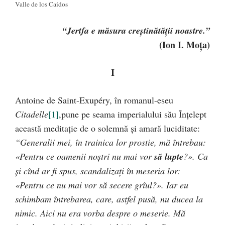
Valle de los Caídos
“Jertfa e măsura creştinătăţii noastre.”
(Ion I. Moţa)
I
Antoine de Saint-Exupéry, în romanul-eseu
Citadelle
[1]
,pune pe seama imperialului său Înţelept
această meditaţie de o solemnă şi amară luciditate:
“Generalii mei, în trainica lor prostie, mă întrebau:
«Pentru ce oamenii noştri nu mai vor
să lupte
?». Ca
şi cînd ar fi spus, scandalizaţi în meseria lor:
«Pentru ce nu mai vor să secere grîul?». Iar eu
schimbam întrebarea, care, astfel pusă, nu ducea la
nimic. Aici nu era vorba despre o meserie. Mă