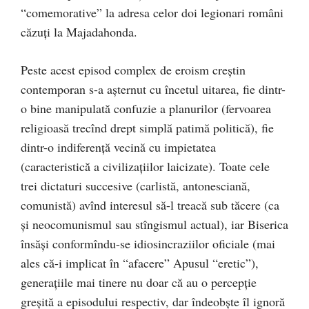
“comemorative” la adresa celor doi legionari români
căzuţi la Majadahonda.
Peste acest episod complex de eroism creştin
contemporan s-a aşternut cu încetul uitarea, fie dintr-
o bine manipulată confuzie a planurilor (fervoarea
religioasă trecînd drept simplă patimă politică), fie
dintr-o indiferenţă vecină cu impietatea
(caracteristică a civilizaţiilor laicizate). Toate cele
trei dictaturi succesive (carlistă, antonesciană,
comunistă) avînd interesul să-l treacă sub tăcere (ca
şi neocomunismul sau stîngismul actual), iar Biserica
însăşi conformîndu-se idiosincraziilor oficiale (mai
ales că-i implicat în “afacere” Apusul “eretic”),
generaţiile mai tinere nu doar că au o percepţie
greşită a episodului respectiv, dar îndeobşte îl ignoră