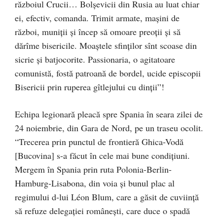
războiul Crucii… Bolşevicii din Rusia au luat chiar
ei, efectiv, comanda. Trimit armate, maşini de
război, muniţii şi încep să omoare preoţii şi să
dărîme bisericile. Moaştele sfinţilor sînt scoase din
sicrie şi batjocorite. Passionaria, o agitatoare
comunistă, fostă patroană de bordel, ucide episcopii
Bisericii prin ruperea gîtlejului cu dinţii”!
Echipa legionară pleacă spre Spania în seara zilei de
24 noiembrie, din Gara de Nord, pe un traseu ocolit.
“Trecerea prin punctul de frontieră Ghica-Vodă
[Bucovina] s-a făcut în cele mai bune condiţiuni.
Mergem în Spania prin ruta Polonia-Berlin-
Hamburg-Lisabona, din voia şi bunul plac al
regimului d-lui Léon Blum, care a găsit de cuviinţă
să refuze delegaţiei româneşti, care duce o spadă