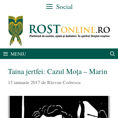
Sari
Social
la
conținut
MENIU
Taina jertfei: Cazul Moța – Marin
13 ianuarie 2017
de
Răzvan Codrescu