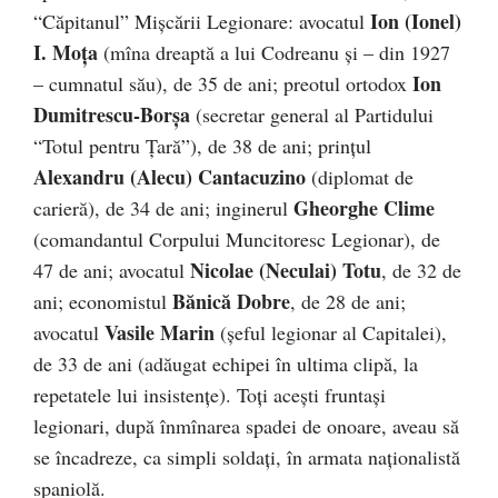
Ion (Ionel)
“Căpitanul” Mişcării Legionare: avocatul
I. Moţa
(mîna dreaptă a lui Codreanu şi – din 1927
Ion
– cumnatul său), de 35 de ani; preotul ortodox
Dumitrescu-Borşa
(secretar general al Partidului
“Totul pentru Ţară”), de 38 de ani; prinţul
Alexandru (Alecu) Cantacuzino
(diplomat de
Gheorghe Clime
carieră), de 34 de ani; inginerul
(comandantul Corpului Muncitoresc Legionar), de
Nicolae (Neculai) Totu
47 de ani; avocatul
, de 32 de
Bănică Dobre
ani; economistul
, de 28 de ani;
Vasile Marin
avocatul
(şeful legionar al Capitalei),
de 33 de ani (adăugat echipei în ultima clipă, la
repetatele lui insistenţe). Toţi aceşti fruntaşi
legionari, după înmînarea spadei de onoare, aveau să
se încadreze, ca simpli soldaţi, în armata naţionalistă
spaniolă.