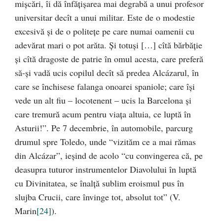
mişcări, îi dă înfăţişarea mai degrabă a unui profesor
universitar decît a unui militar. Este de o modestie
excesivă şi de o politeţe pe care numai oamenii cu
adevărat mari o pot arăta. Şi totuşi […] cîtă bărbăţie
şi cîtă dragoste de patrie în omul acesta, care preferă
să-şi vadă ucis copilul decît să predea Alcázarul, în
care se închisese falanga onoarei spaniole; care îşi
vede un alt fiu – locotenent – ucis la Barcelona şi
care tremură acum pentru viaţa altuia, ce luptă în
Asturii!”. Pe 7 decembrie, în automobile, parcurg
drumul spre Toledo, unde “vizităm ce a mai rămas
din Alcázar”, ieşind de acolo “cu convingerea că, pe
deasupra tuturor instrumentelor Diavolului în luptă
cu Divinitatea, se înalţă sublim eroismul pus în
slujba Crucii, care învinge tot, absolut tot” (V.
Marin
[24]
).