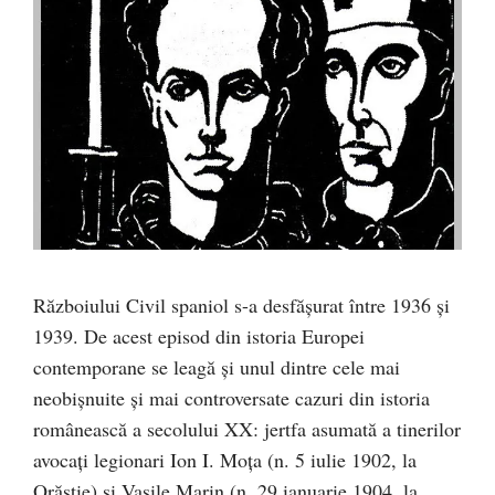
Războiului Civil spaniol s-a desfășurat între 1936 și
1939. De acest episod din istoria Europei
contemporane se leagă şi unul dintre cele mai
neobişnuite şi mai controversate cazuri din istoria
românească a secolului XX: jertfa asumată a tinerilor
avocaţi legionari Ion I. Moţa (n. 5 iulie 1902, la
Orăştie) şi Vasile Marin (n. 29 ianuarie 1904, la