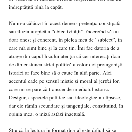
îndreptăţită pînă la capăt.
Nu m-a călăuzit în acest demers pretenţia constipată
sau iluzia utopică a “obiectivităţii”, încercînd să fiu
doar onest şi coherent, în pielea mea de “subiect”, în
care mă simt bine şi la care ţin. Îmi fac datoria de a
atrage din capul locului atenţia că cei interesaţi doar
de dimensiunea strict politică a celor doi protagonişti
istorici ar face bine să o caute în altă parte. Aici
accentul cade pe sensul mistic şi moral al jertfei lor,
care mi se pare că transcende imediatul istoric.
Desigur, aspectele politice sau ideologice nu lipsesc,
dar ele rămîn secundare şi tangenţiale, constituind, în
opinia mea, o miză astăzi inactuală.
Ştiu că la lectura în format digital este dificil să se