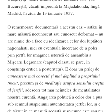
Bucureşti), căzuţi împreună la Majadahonda, lîngă
Madrid, în ziua de 13 ianuarie 1937.
O rememorare documentară a acestui caz – astăzi în
mare măsură necunoscut sau cunoscut deformat – nu
are nimic de-a face cu idealizarea celor doi luptători
naţionalişti, nici cu eventuala încercare de a polei
prin jertfa lor imaginea istorică de ansamblu a
Mişcării Legionare (capitol clasat, se pare, în
conştiinţa critică a posterităţii). E doar un prilej de
cunoaştere mai corectă şi mai deplină a propriului
trecut
, precum şi de
meditaţie asupra sensului creştin
al jertfei
, adeseori tot mai neînţeles de mentalitatea
noastră curentă. Angajarea politică a celor doi a pus
sub semnul suspiciunii autenticitatea jertfei lor, şi e
de văzut în ce măsură această suspiciune este sau nu