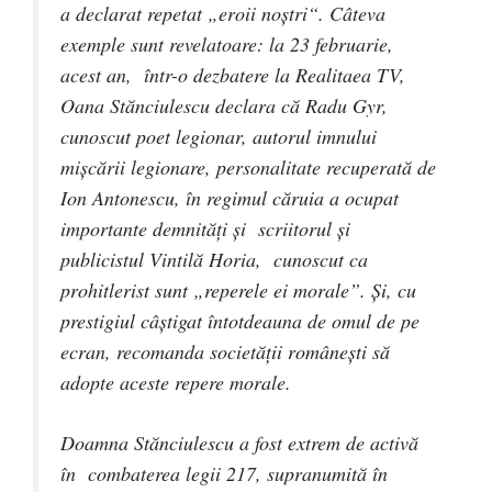
a declarat repetat „eroii noştri“. Câteva
exemple sunt revelatoare: la 23 februarie,
acest an, într-o dezbatere la Realitaea TV,
Oana Stănciulescu declara că Radu Gyr,
cunoscut poet legionar, autorul imnului
mişcării legionare, personalitate recuperată de
Ion Antonescu, în regimul căruia a ocupat
importante demnităţi şi scriitorul şi
publicistul Vintilă Horia, cunoscut ca
prohitlerist sunt „reperele ei morale”. Şi, cu
prestigiul câştigat întotdeauna de omul de pe
ecran, recomanda societăţii româneşti să
adopte aceste repere morale.
Doamna Stănciulescu a fost extrem de activă
în combaterea legii 217, supranumită în