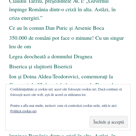
Claudiu Târziu, președintele ACT: „Guvernul
împinge România dintr-o criză în alta. Astăzi, în
criza energiei.”
Ce au în comun Dan Puric şi Arsenie Boca
350.000 de români pot face o minune! Cu un singur
leu de om
Legea deocheată a domnului Dragnea
Biserica și slujitorii Bisericii
Ion și Doina Aldea-Teodorovici, comemorați la
Coșereni, la 32 de ani de la trecerea la Domnul
Confidențialitate și cookie-uri: acest site folosește cookie-uri. Dacă continui să
folosești acest site web, ești de acord cu utilizarea lor.
Pentru a afla mai multe, inclusiv cum să controlezi cookie-urile, uită-te aici:
ULTIMA REPRIZĂ
Politică cookie-uri
Claudiu Târziu, președintele ACT: „Guvernul
împinge România dintr-o criză în alta. Astăzi, în