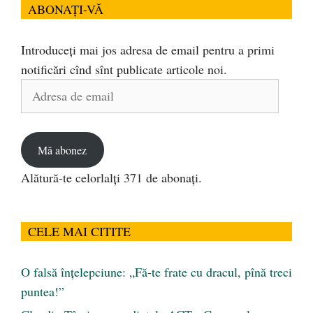
ABONAȚI-VĂ
Introduceți mai jos adresa de email pentru a primi
notificări cînd sînt publicate articole noi.
Adresa
de
email
Mă abonez
Alătură-te celorlalți 371 de abonați.
CELE MAI CITITE
O falsă înțelepciune: „Fă-te frate cu dracul, pînă treci
puntea!”