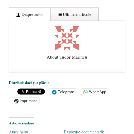
Despre autor
Ultimele articole
About Tudor Marincu
De ce propaganda LGBT nu-și are locul în
Distribuie dacă ți-a plăcut
unitățile de învățământ
- 17 iunie 2020
Telegram
WhatsApp
Anarhia din SUA e opera stângii radicale
-
Imprimare
2 iunie 2020
Pe zi ce trece mă conving că mass media
are prea puțin a face cu informarea
- 30
Articole similare
mai 2020
Atacă haita
Expoziţie documentară: