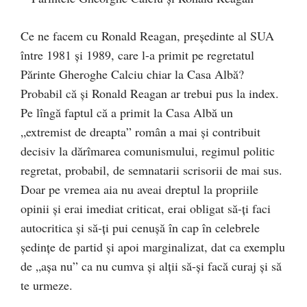
Ce ne facem cu Ronald Reagan, președinte al SUA
între 1981 și 1989, care l-a primit pe regretatul
Părinte Gheroghe Calciu chiar la Casa Albă?
Probabil că și Ronald Reagan ar trebui pus la index.
Pe lîngă faptul că a primit la Casa Albă un
„extremist de dreapta” român a mai și contribuit
decisiv la dărîmarea comunismului, regimul politic
regretat, probabil, de semnatarii scrisorii de mai sus.
Doar pe vremea aia nu aveai dreptul la propriile
opinii și erai imediat criticat, erai obligat să-ți faci
autocritica și să-ți pui cenușă în cap în celebrele
ședințe de partid și apoi marginalizat, dat ca exemplu
de „așa nu” ca nu cumva și alții să-și facă curaj și să
te urmeze.