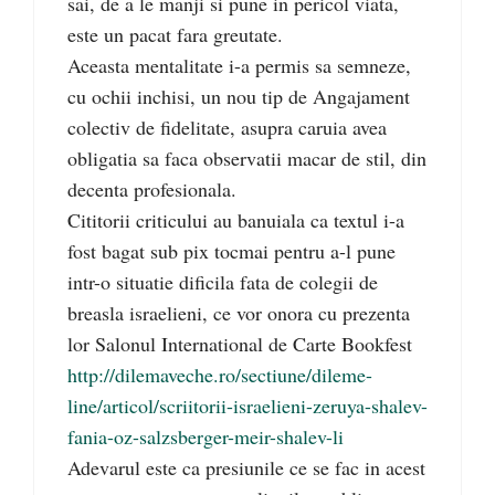
sai, de a le manji si pune in pericol viata,
este un pacat fara greutate.
Aceasta mentalitate i-a permis sa semneze,
cu ochii inchisi, un nou tip de Angajament
colectiv de fidelitate, asupra caruia avea
obligatia sa faca observatii macar de stil, din
decenta profesionala.
Cititorii criticului au banuiala ca textul i-a
fost bagat sub pix tocmai pentru a-l pune
intr-o situatie dificila fata de colegii de
breasla israelieni, ce vor onora cu prezenta
lor Salonul International de Carte Bookfest
http://dilemaveche.ro/sectiune/dileme-
line/articol/scriitorii-israelieni-zeruya-shalev-
fania-oz-salzsberger-meir-shalev-li
Adevarul este ca presiunile ce se fac in acest