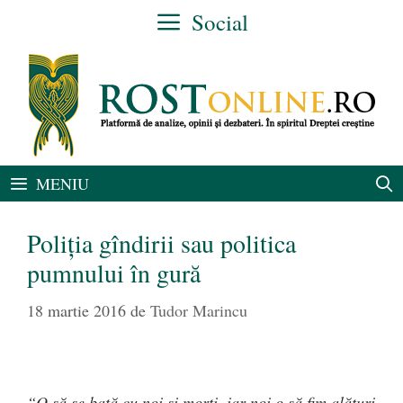
Sari
Social
la
conținut
MENIU
Poliția gîndirii sau politica
pumnului în gură
18 martie 2016
de
Tudor Marincu
“O să se bată cu noi şi morţi, iar noi o să fim alături