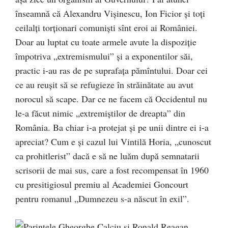
înseamnă că Alexandru Vișinescu, Ion Ficior și toți
ceilalți torționari comuniști sînt eroi ai României.
Doar au luptat cu toate armele avute la dispoziție
împotriva „extremismului” și a exponentilor săi,
practic i-au ras de pe suprafața pămîntului. Doar cei
ce au reușit să se refugieze în străinătate au avut
norocul să scape. Dar ce ne facem că Occidentul nu
le-a făcut nimic „extremiștilor de dreapta” din
România. Ba chiar i-a protejat și pe unii dintre ei i-a
apreciat? Cum e și cazul lui Vintilă Horia, „cunoscut
ca prohitlerist” dacă e să ne luăm după semnatarii
scrisorii de mai sus, care a fost recompensat în 1960
cu presitigiosul premiu al Academiei Goncourt
pentru romanul „Dumnezeu s-a născut în exil”.