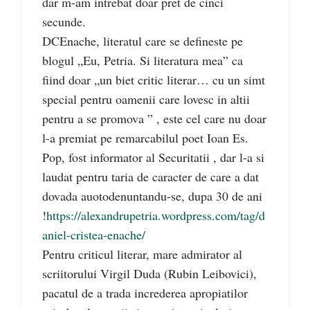
dar m-am intrebat doar pret de cinci
secunde.
DCEnache, literatul care se defineste pe
blogul „Eu, Petria. Si literatura mea” ca
fiind doar „un biet critic literar… cu un simt
special pentru oamenii care lovesc in altii
pentru a se promova ” , este cel care nu doar
l-a premiat pe remarcabilul poet Ioan Es.
Pop, fost informator al Securitatii , dar l-a si
laudat pentru taria de caracter de care a dat
dovada auotodenuntandu-se, dupa 30 de ani
!
https://alexandrupetria.wordpress.com/tag/d
aniel-cristea-enache/
Pentru criticul literar, mare admirator al
scriitorului Virgil Duda (Rubin Leibovici),
pacatul de a trada increderea apropiatilor