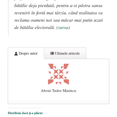
bătălie deja pierdută, pentru a-si păstra sansa
revenirii în fortă mai târziu, când realitatea va
reclama oameni noi sau măcar mai putin uzati
de bătălia electorală. (
sursa
)
Despre autor
Ultimele articole
About Tudor Marincu
De ce propaganda LGBT nu-și are locul în
Distribuie dacă ți-a plăcut
unitățile de învățământ
- 17 iunie 2020