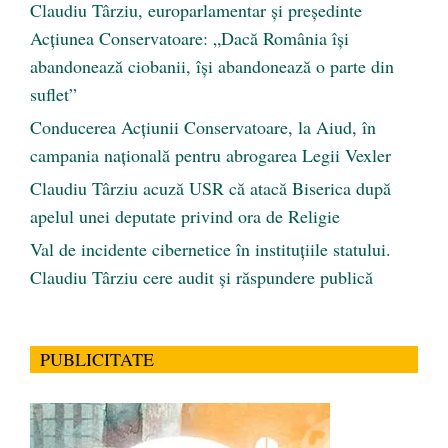
Claudiu Târziu, europarlamentar și președinte
Acțiunea Conservatoare: „Dacă România își
abandonează ciobanii, își abandonează o parte din
suflet”
Conducerea Acțiunii Conservatoare, la Aiud, în
campania națională pentru abrogarea Legii Vexler
Claudiu Târziu acuză USR că atacă Biserica după
apelul unei deputate privind ora de Religie
Val de incidente cibernetice în instituțiile statului.
Claudiu Târziu cere audit și răspundere publică
PUBLICITATE