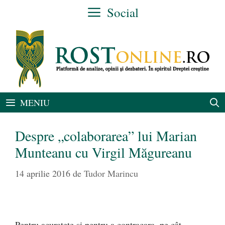
Sari
Social
la
conținut
MENIU
Despre „colaborarea” lui Marian
Munteanu cu Virgil Măgureanu
14 aprilie 2016
de
Tudor Marincu
Pentru acuratețe și pentru a contracara, pe cât