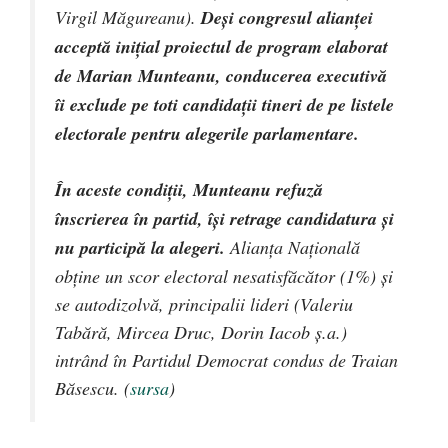
Virgil Măgureanu).
Deși congresul alianței
acceptă inițial proiectul de program elaborat
de Marian Munteanu, conducerea executivă
îi exclude pe toti candidații tineri de pe listele
electorale pentru alegerile parlamentare.
În aceste condiții, Munteanu refuză
înscrierea în partid, își retrage candidatura și
nu participă la alegeri.
Alianța Națională
obține un scor electoral nesatisfăcător (1%) și
se autodizolvă, principalii lideri (Valeriu
Tabără, Mircea Druc, Dorin Iacob ș.a.)
intrând în Partidul Democrat condus de Traian
Băsescu. (
sursa
)