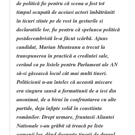
de politică fie pentru că scena a fost tot
timpul ocupată de aceiasi actori îmbătrâniti
în ticuri stiute pe de rost în gesturile si
declaratiile lor, fie pentru că spelunca politică
postdecembristă le-a făcut scârbă. Ajuns
candidat, Marian Munteanu a trecut la
transpunerea în practică a credintei sale,
cerând ca pe listele pentru Parlament ale AN
să-si găsească locul cât mai multi tineri.
Politicienii n-au înteles că această miscare
era singura sansă a formatiunii de a iesi din
anonimat, de a birui în confruntarea cu alte
partide, deja înfipte solid în constiinta
românilor. Drept urmare, fruntasii Aliantei
Nationale s-au grăbit să treacă pe liste
oamenii lor, dând deoparte tinerii de dragul