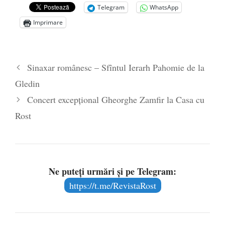
Telegram
WhatsApp
Anarhia din SUA e opera stângii radicale
-
Imprimare
2 iunie 2020
Pe zi ce trece mă conving că mass media
are prea puțin a face cu informarea
- 30
Sinaxar românesc – Sfîntul Ierarh Pahomie de la
mai 2020
Gledin
Concert excepțional Gheorghe Zamfir la Casa cu
Rost
Ne puteți urmări și pe Telegram:
https://t.me/RevistaRost