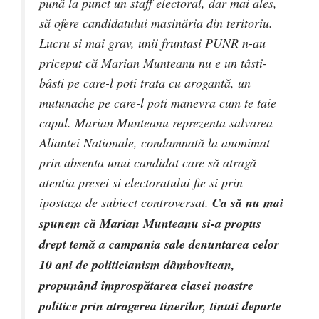
pună la punct un staff electoral, dar mai ales,
să ofere candidatului masinăria din teritoriu.
Lucru si mai grav, unii fruntasi PUNR n-au
priceput că Marian Munteanu nu e un tâsti-
bâsti pe care-l poti trata cu arogantă, un
mutunache pe care-l poti manevra cum te taie
capul. Marian Munteanu reprezenta salvarea
Aliantei Nationale, condamnată la anonimat
prin absenta unui candidat care să atragă
atentia presei si electoratului fie si prin
ipostaza de subiect controversat.
Ca să nu mai
spunem că Marian Munteanu si-a propus
drept temă a campania sale denuntarea celor
10 ani de politicianism dâmbovitean,
propunând împrospătarea clasei noastre
politice prin atragerea tinerilor, tinuti departe