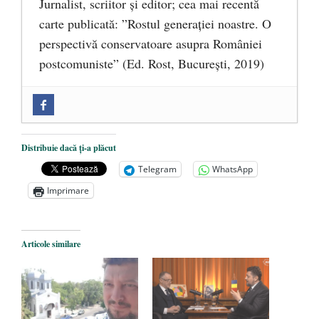
Jurnalist, scriitor şi editor; cea mai recentă
carte publicată: ”Rostul generației noastre. O
perspectivă conservatoare asupra României
postcomuniste” (Ed. Rost, București, 2019)
„Microbuzele de aur” ale PNRR: Claudiu
Târziu cere anchetă a Parchetului
European și reforme pentru a bloca
Distribuie dacă ți-a plăcut
achizițiile la suprapreț
- 13 august 2025
Telegram
WhatsApp
Dragi prieteni din Constanța
- 12 august
Imprimare
2025
România nu știe să își folosească și să își
Articole similare
protejeze resursele
- 11 august 2025