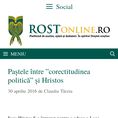
Sari
Social
la
conținut
MENIU
Paștele între ”corectitudinea
politică” și Hristos
30 aprilie 2016
de
Claudiu Târziu
Iisus Hristos S-a întrupat pentru a aduce o Lege