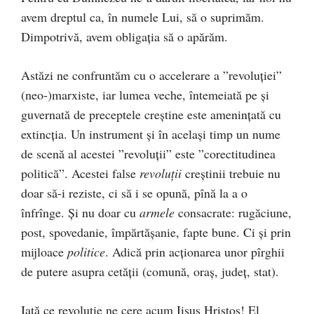
avem dreptul ca, în numele Lui, să o suprimăm.
Dimpotrivă, avem obligația să o apărăm.
Astăzi ne confruntăm cu o accelerare a ”revoluției”
(neo-)marxiste, iar lumea veche, întemeiată pe și
guvernată de preceptele creștine este amenințată cu
extincția. Un instrument și în același timp un nume
de scenă al acestei ”revoluții” este ”corectitudinea
politică”. Acestei false
revoluții
creștinii trebuie nu
doar să-i reziste, ci să i se opună, pînă la a o
înfrînge. Și nu doar cu
armele
consacrate: rugăciune,
post, spovedanie, împărtășanie, fapte bune. Ci și prin
mijloace
politice
. Adică prin acționarea unor pîrghii
de putere asupra cetății (comună, oraș, județ, stat).
Iată ce revoluție ne cere acum Iisus Hristos! El