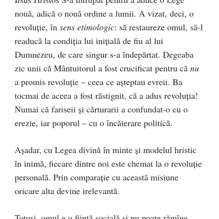
nouă, adică o nouă ordine a lumii. A vizat, deci, o
revoluție, în
sens etimologic
: să restaureze omul, să-l
readucă la condiția lui inițială de fiu al lui
Dumnezeu, de care singur s-a îndepărtat. Degeaba
zic unii că Mântuitorul a fost crucificat pentru că
nu
a promis revoluție – ceea ce așteptau evreii. Ba
tocmai de aceea a fost răstignit, că a adus revoluția!
Numai că fariseii și cărturarii a confundat-o cu o
erezie, iar poporul – cu o încăierare politică.
Așadar, cu Legea divină în minte și modelul hristic
în inimă, fiecare dintre noi este chemat la o revoluție
personală. Prin comparație cu această misiune
oricare alta devine irelevantă.
Totuși, omul e o ființă socială și nu poate rămîne