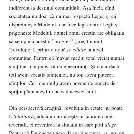
indiferent la destinul comunității. Așa încît, cînd
societatea nu doar că nu mai respectă Legea și că
disprețuiește Modelul, dar face legi contra Legii și
prigonește Modelul, atunci omul creștin are obligația
să se opună acestui ”progres” (greșit numit
”revoluție”), printr-o nouă
revoluție
la nivel
comunitar. Pentru că într-un mediu total viciat numai
sfinții ar mai putea rămîne necorupți. Și chiar dacă
toți avem vocația sfințeniei, nu toți avem puterea
sfinților. Cei mai mulți avem nevoie de puncte de
sprijin pământești în haosul acestei lumi.
Din perspectivă creștină, revoluția în cetate nu poate
fi
totalitară
, adică nu urmărește instaurarea unei
teocrații, ci revenirea la situația în care poți
alege
.
Pentru că Dumnezeu ne-a dăruit libertatea, iar noi nu