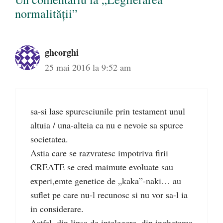
normalității”
gheorghi
25 mai 2016 la 9:52 am
sa-si lase spurcsciunile prin testament unul
altuia / una-alteia ca nu e nevoie sa spurce
societatea.
Astia care se razvratesc impotriva firii
CREATE se cred maimute evoluate sau
experi,emte genetice de „kaka”-naki… au
suflet pe care nu-l recunosc si nu vor sa-l ia
in considerare.
Astfel, din lipsa de intelegere, din inghetarea