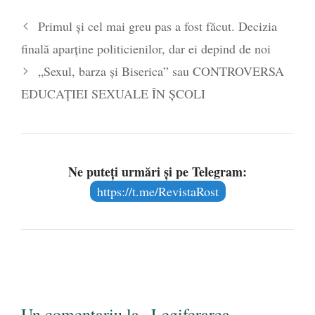
Primul și cel mai greu pas a fost făcut. Decizia
finală aparține politicienilor, dar ei depind de noi
„Sexul, barza și Biserica” sau CONTROVERSA
EDUCAȚIEI SEXUALE ÎN ȘCOLI
Ne puteți urmări și pe Telegram:
https://t.me/RevistaRost
Un comentariu la „Legiferarea