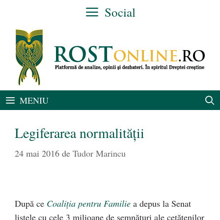
Sari
Social
la
conținut
MENIU
Legiferarea normalității
24 mai 2016
de
Tudor Marincu
După ce
Coaliția pentru Familie
a depus la Senat
listele cu cele 3 milioane de semnături ale cetățenilor