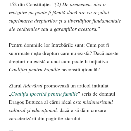
152 din Constituție: ”
(2) De asemenea, nici o
revizuire nu poate fi făcută dacă are ca rezultat
suprimarea drepturilor şi a libertăţilor fundamentale
ale cetăţenilor sau a garanţiilor acestora.
”
Pentru domniile lor întrebările sunt: Cum pot fi
suprimate niște drepturi care nu există? Dacă aceste
drepturi nu există atunci cum poate fi inițiativa
Coaliției pentru Familie
neconstituțională?
Ziarul
Adevărul
promovează un articol intitulat
„
Coaliția ipocrită pentru familie
” scris de domnul
Dragoș Butuzea al cărui ideal este
misionarismul
cultural și educațional,
dacă e să dăm crezare
caracterizării din paginile ziarului.