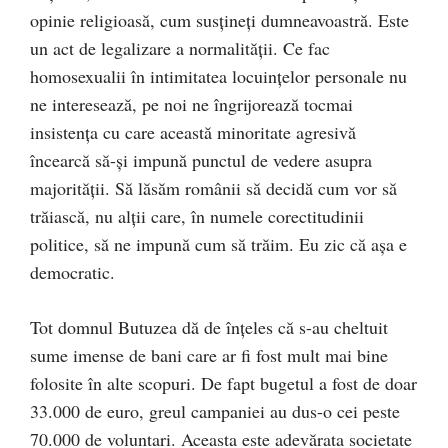
opinie religioasă, cum susțineți dumneavoastră. Este
un act de legalizare a normalității. Ce fac
homosexualii în intimitatea locuințelor personale nu
ne interesează, pe noi ne îngrijorează tocmai
insistența cu care această minoritate agresivă
încearcă să-și impună punctul de vedere asupra
majorității. Să lăsăm românii să decidă cum vor să
trăiască, nu alții care, în numele corectitudinii
politice, să ne impună cum să trăim. Eu zic că așa e
democratic.
Tot domnul Butuzea dă de înțeles că s-au cheltuit
sume imense de bani care ar fi fost mult mai bine
folosite în alte scopuri. De fapt bugetul a fost de doar
33.000 de euro, greul campaniei au dus-o cei peste
70.000 de voluntari. Aceasta este adevărata societate