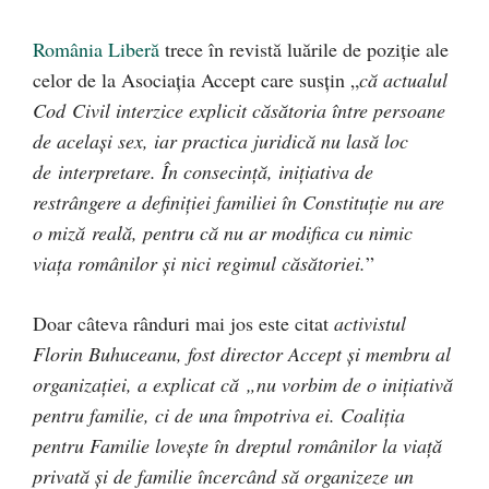
România Liberă
trece în revistă luările de poziție ale
celor de la Asociația Accept care susțin „
că actualul
Cod Civil interzice explicit căsătoria între persoane
de același sex, iar practica juridică nu lasă loc
de interpretare. În consecință, inițiativa de
restrângere a definiției familiei în Constituție nu are
o miză reală, pentru că nu ar modifica cu nimic
viața românilor și nici regimul căsătoriei.
”
Doar câteva rânduri mai jos este citat
activistul
Florin Buhuceanu, fost director Accept și membru al
organizației, a explicat că „nu vorbim de o inițiativă
pentru familie, ci de una împotriva ei. Coaliția
pentru Familie lovește în dreptul românilor la viață
privată și de familie încercând să organizeze un