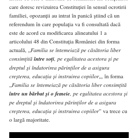
care doresc revizuirea Constituției în sensul ocrotirii
familiei, opozanții au intrat în panică știind că un
referendum în care populația va fi consultată dacă
este de acord cu modificarea alineatului 1 a
articolului 48 din Constituția României din forma
actuală, „
Familia se întemeiază pe căsătoria liber
consimţită
între soţi
, pe egalitatea acestora şi pe
dreptul şi îndatorirea părinţilor de a asigura
creşterea, educaţia şi instruirea copiilor
„, în forma
„
Familia se întemeiază pe căsătoria liber consimţită
între un bărbat şi o femeie
, pe egalitatea acestora şi
pe dreptul şi îndatorirea părinţilor de a asigura
creşterea, educaţia şi instruirea copiilor
” va trece cu
o largă majoritate.