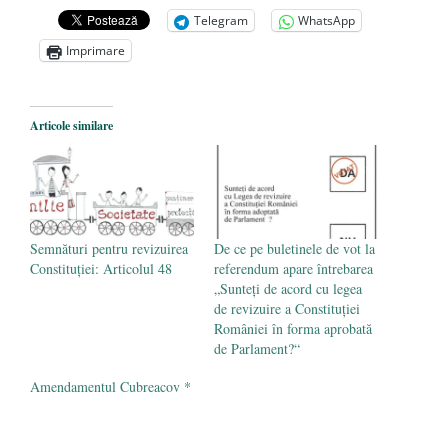
unitățile de învățământ
- 17 iunie 2020
Telegram
WhatsApp
Anarhia din SUA e opera stângii radicale
-
Imprimare
2 iunie 2020
Pe zi ce trece mă conving că mass media
are prea puțin a face cu informarea
- 30
Articole similare
mai 2020
Semnături pentru revizuirea
De ce pe buletinele de vot la
Constituţiei: Articolul 48
referendum apare întrebarea
„Sunteţi de acord cu legea
de revizuire a Constituţiei
României în forma aprobată
de Parlament?“
Amendamentul Cubreacov *