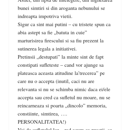
bunei simtiri si din aroganta nebunului se
indreapta impotriva vietii.
Sigur ca sint mai putini – cu tristete spun ca
abia astept sa fie „batuta in cuie”
marturisirea firescului si sa fiu prezent la
sutinerea legala a initiativei.
Pretinsii „destupati” la minte sint de fapt
constipati sufleteste – cand vor ajunge sa
plateasca aceasta atitudine la’trecerea” pe
care nu o accepta (inutil, caci nu are
relevanta si nu se schimba nimic daca ei/ele
accepta sau cred ca sufletul nu moare, nu se
reincarneaza si poarta „dincolo” memoria,
constiinte, simtirea, ….
PERSONALITATEA!)
Vai de sufletelul lor – rad acum ca prostii, se