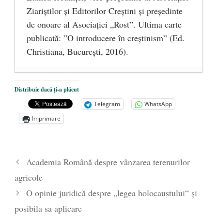
Ziariştilor şi Editorilor Creştini şi preşedinte
de onoare al Asociaţiei „Rost”. Ultima carte
publicată: ”O introducere în creștinism” (Ed.
Christiana, Bucureşti, 2016).
DANA KONYA-PETRIȘOR, ÎNTRU
Distribuie dacă ți-a plăcut
VEȘNICĂ POMENIRE
- 17 martie 2021
Telegram
WhatsApp
ÎNĂLȚATU-S-A!
- 28 mai 2020
Imprimare
Sic credo – Francisco Franco (1892-1975)
- 25 octombrie 2019
Academia Română despre vânzarea terenurilor
agricole
O opinie juridică despre „legea holocaustului“ și
posibila sa aplicare