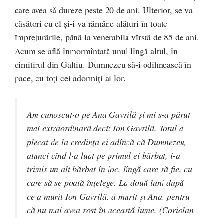
care avea să dureze peste 20 de ani. Ulterior, se va
căsători cu el şi-i va rămâne alături în toate
împrejurările, până la venerabila vîrstă de 85 de ani.
Acum se află înmormîntată unul lîngă altul, în
cimitirul din Galtiu. Dumnezeu să-i odihnească în
pace, cu toţi cei adormiţi ai lor.
Am cunoscut-o pe Ana Gavrilă și mi s-a părut
mai extraordinară decît Ion Gavrilă. Totul a
plecat de la credința ei adîncă că Dumnezeu,
atunci cînd l-a luat pe primul ei bărbat, i-a
trimis un alt bărbat în loc, lîngă care să fie, cu
care să se poată înțelege. La două luni după
ce a murit Ion Gavrilă, a murit și Ana, pentru
că nu mai avea rost în această lume. (Coriolan