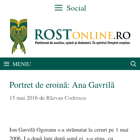
Sari
Social
la
conținut
MENIU
Portret de eroină: Ana Gavrilă
15 mai 2016
de
Răzvan Codrescu
Ion Gavrilă Ogoranu s-a strămutat la ceruri pe 1 mai
2006. La două luni după soţul ei, s-a stins, cu