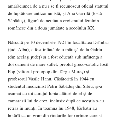
amărăciunea de a nu i se fi recunoscut oficial statutul
de luptătoare anticomunistă, şi Ana Gavrilă (fostă
Săbăduş), figură de neuitat a eroismului feminin
românesc din a doua jumătate a secolului XX.
Născută pe 10 decembrie 1921 în localitatea Drîmbar
(jud. Alba), a fost înfiată de o mătuşă de la Galtiu
(din acelaşi judeţ) şi a fost educată sub influenţa a
doi oameni de mare suflet: preotul greco-catolic Iosif
Pop (viitorul protopop din Târgu-Mureş) şi
profesorul Vasile Hanu. Căsătorită în 1944 cu
studentul medicinist Petru Săbăduş din Sibiu, şi-a
asumat cu tot curajul lupta alături de el şi de
camarazii lui de crez, inclusiv după ce aceştia s-au
retras în munţi. În toamna lui 1948, bărbaţii au
hotărît ca un grup din rîndurile lor (printre care şi