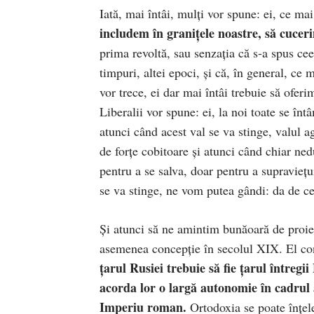
Iată, mai întâi, mulți vor spune: ei, ce mai
includem în granițele noastre, să cucer
prima revoltă, sau senzația că s-a spus ce
timpuri, altei epoci, și că, în general, ce
vor trece, ei dar mai întâi trebuie să ofer
Liberalii vor spune: ei, la noi toate se în
atunci când acest val se va stinge, valul ag
de forțe cobitoare și atunci când chiar ned
pentru a se salva, doar pentru a supraviețu
se va stinge, ne vom putea gândi: da de c
Și atunci să ne amintim bunăoară de proie
asemenea concepție în secolul XIX. El c
țarul Rusiei trebuie să fie țarul întregi
acorda lor o largă autonomie în cadrul 
Imperiu roman.
Ortodoxia se poate înțel