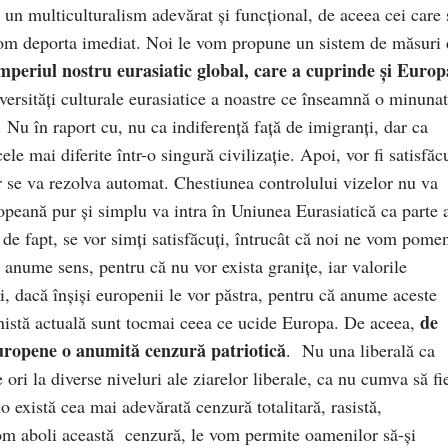
tă un multiculturalism adevărat și funcțional, de aceea cei care 
 vom deporta imediat. Noi le vom propune un sistem de măsuri
mperiul nostru eurasiatic global, care a cuprinde și Europ
ersități culturale eurasiatice a noastre ce înseamnă o minuna
. Nu în raport cu, nu ca indiferență față de imigranți, dar ca
cele mai diferite într-o singură civilizație. Apoi, vor fi satisfăc
or se va rezolva automat. Chestiunea controlului vizelor nu va
ropeană pur și simplu va intra în Uniunea Eurasiatică ca parte 
, de fapt, se vor simți satisfăcuți, întrucât că noi ne vom pome
anume sens, pentru că nu vor exista granițe, iar valorile
i, dacă înșiși europenii le vor păstra, pentru că anume aceste
de
nistă actuală sunt tocmai ceea ce ucide Europa. De aceea,
uropene o anumită cenzură patriotică
. Nu una liberală ca
ori la diverse niveluri ale ziarelor liberale, ca nu cumva să fi
 există cea mai adevărată cenzură totalitară, rasistă,
 vom aboli această cenzură, le vom permite oamenilor să-și