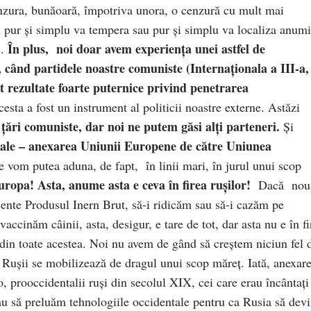
cenzura, bunăoară, împotriva unora, o cenzură cu mult mai
au pur și simplu va tempera sau pur și simplu va localiza anumi
În plus,
noi doar avem experiența unei astfel de
c.
, când partidele noastre comuniste (Internaționala a III-a,
rezultate foarte puternice privind penetrarea
esta a fost un instrument al politicii noastre externe. Astăzi
țări comuniste, dar noi ne putem găsi alți parteneri.
Și
onale – anexarea Uniunii Europene de către Uniunea
e vom putea aduna, de fapt, în linii mari, în jurul unui scop
ropa! Asta, anume asta e ceva în firea rușilor!
Dacă nou
cente Produsul Inern Brut, să-i ridicăm sau să-i cazăm pe
vaccinăm câinii, asta, desigur, e tare de tot, dar asta nu e în fi
din toate acestea. Noi nu avem de gând să creștem niciun fel 
. Rușii se mobilizează de dragul unui scop măreț. Iată, anexar
 prooccidentalii ruși din secolul XIX, cei care erau încântați
au să preluăm tehnologiile occidentale pentru ca Rusia să dev