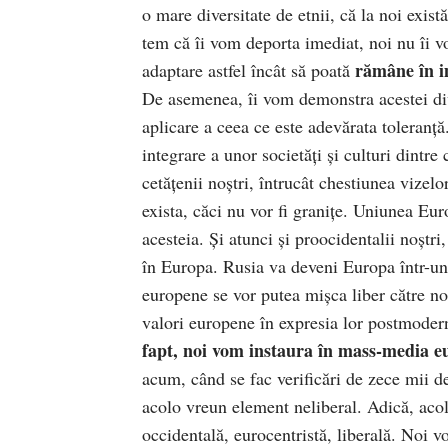
o mare diversitate de etnii, că la noi exis
tem că îi vom deporta imediat, noi nu îi
rămâne în i
adaptare astfel încât să poată
De asemenea, îi vom demonstra acestei div
aplicare a ceea ce este adevărata toleranță
integrare a unor societăți și culturi dintre 
cetățenii noștri, întrucât chestiunea vizel
exista, căci nu vor fi granițe. Uniunea Eu
acesteia. Și atunci și proocidentalii noștri
în Europa. Rusia va deveni Europa într-un 
europene se vor putea mișca liber către no
valori europene în expresia lor postmoder
fapt, noi vom instaura în mass-media e
acum, când se fac verificări de zece mii de 
acolo vreun element neliberal. Adică, acolo
occidentală, eurocentristă, liberală. Noi