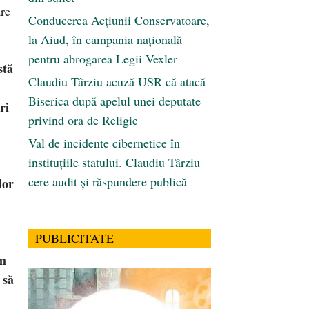
are
Conducerea Acțiunii Conservatoare,
la Aiud, în campania națională
pentru abrogarea Legii Vexler
stă
Claudiu Târziu acuză USR că atacă
Biserica după apelul unei deputate
ri
privind ora de Religie
Val de incidente cibernetice în
instituțiile statului. Claudiu Târziu
cere audit și răspundere publică
lor
PUBLICITATE
ăm
 să