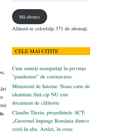
email
Mă abonez
Alătură-te celorlalți 371 de abonați.
CELE MAI CITITE
Cum sunteți manipulați în privința
ou,
”pandemiei” de coronavirus
Ministerul de Interne: Noua carte de
ări
identitate fără cip NU este
lu
document de călătorie
atul
Claudiu Târziu, președintele ACT:
m.
„Guvernul împinge România dintr-o
criză în alta. Astăzi, în criza