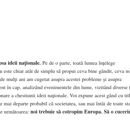
psa ideii naționale.
Pe de o parte, toată lumea înțelege
 nu este chiar atât de simplu să propui ceva bine gândit, ceva n
 de mulți ani am cugetat asupra acestei probleme și asupra
ent în cap, analizând evenimentele din lume, vizitând diverse ț
are a chestiunii ideii naționale. Voi expune acest gând cu tit
ar mai departe probabil că societatea, sau mai întâi de toate st
noi trebuie să cotropim Europa. Să o cuceri
ste următoarea: