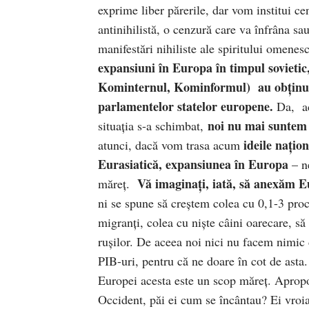
exprime liber părerile, dar vom institui 
antinihilistă, o cenzură care va înfrâna s
manifestări nihiliste ale spiritului omenes
expansiuni în Europa în timpul sovietic
Kominternul, Kominformul) au obținut 
parlamentelor statelor europene.
Da,
ac
noi nu mai suntem 
situația s-a schimbat,
ideile nați
atunci,
dacă vom trasa acum
Eurasiatică, expansiunea în Europa
– n
Vă imaginați, iată, să anexăm Eu
măreț.
ni se spune să creștem colea cu 0,1-3 pro
migranți, colea cu niște câini oarecare, să 
rușilor. De aceea noi nici nu facem nimic 
PIB-uri, pentru că ne doare în cot de asta
Europei acesta este un scop măreț. Apropo,
Occident, păi ei cum se încântau? Ei vroi