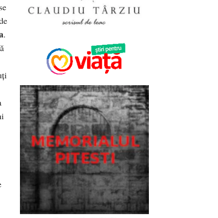
se
 de
a
.
tă
uți
a
ni
e