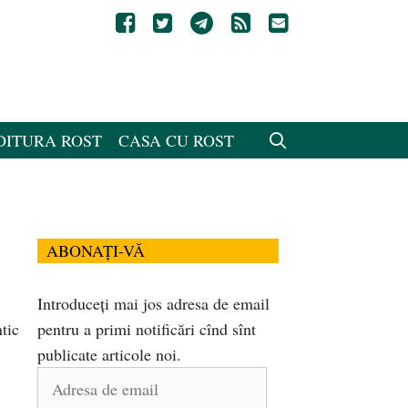
DITURA ROST
CASA CU ROST
ABONAȚI-VĂ
Introduceți mai jos adresa de email
tic
pentru a primi notificări cînd sînt
publicate articole noi.
Adresa
de