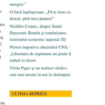
energiei.”
u
O falsă înțelepciune: „Fă-te frate cu
dracul, pînă treci puntea!”
tea
Nichifor Crainic, despre Statul
o.
Etnocratic Român şi românizarea
tă,
sistemului economic naţional (II)
ul
Protest împotriva abuzurilor CNA:
r
„Libertatea de exprimare nu poate fi
l
redusă la tăcere
Vizita Papei și un instinct sănătos
care mai tresare în noi la răstimpuri
ULTIMA REPRIZĂ
 nu