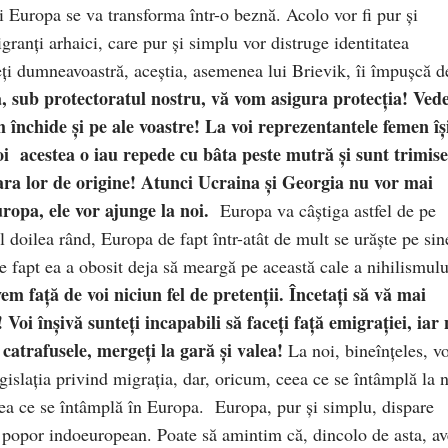
și Europa se va transforma într-o beznă. Acolo vor fi pur și
ranți arhaici, care pur și simplu vor distruge identitatea
eți dumneavoastră, aceștia, asemenea lui Brievik, îi împușcă d
, sub protectoratul nostru, vă vom asigura protecția! Vede
m închide și pe ale voastre! La voi reprezentantele femen îș
 noi acestea o iau repede cu bâta peste mutră și sunt trimise
țara lor de origine! Atunci Ucraina și Georgia nu vor mai
uropa, ele vor ajunge la noi.
Europa
va câștiga astfel de pe
l doilea rând, Europa de fapt într-atât de mult se urăște pe sin
 de fapt ea a obosit deja să meargă pe această cale a nihilismulu
m față de voi niciun fel de pretenții. Încetați să vă mai
 Voi înșivă sunteți incapabili să faceți față emigrației, iar 
 catrafusele, mergeți la gară și valea!
La noi, bineînțeles, 
egislația privind migrația, dar, oricum, ceea ce se întâmplă la 
eea ce se întâmplă în Europa. Europa, pur și simplu, dispare
 popor indoeuropean. Poate să amintim că, dincolo de asta, a