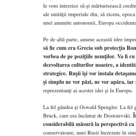
le vom interzice să-și mărturisească credin
ale unității imperiale din, să zicem, epoca
unei anumite autonomii, Europa occidental
Pe de altă parte, anume această idee imper
să fie cum era Grecia sub protecția Rom
vorbea de pe pozițiile nemților. Va fi 
dezvoltarea culturilor noastre, a identi
strategice. Rușii își vor instala detașam
și simplu ne vor păzi, ne vor apăra, iar
reprezentanți ai acestei idei și în Europa.
La fel gândea și Oswald Spengler. La fel 
Î
Bruck, care era încântat de Dostoievski.
considerabilă măsură la perspectivă ca
conservatoare, unei Rusii încrezute în sin