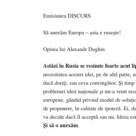
Emisiunea DISCURS
Să anexăm Europa – asta e rusește!
Opinia lui Alexandr Dughin
Astăzi în Rusia se resimte foarte acut li
necesitatea acestei idei, pe de altă parte,
dacă doriți, sau ceva convingător. Și timp
problemei ideii naționale și mi-a venit rec
europene, gândul privind modul de soluțion
de propunere, în calitate de ipoteză. Ei, d
va decide dacă îl acceptă sau nu. Ideea e
Și să o anexăm
.