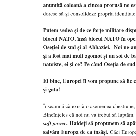
anumită coloană a cincea prorusă ne es
doresc să-și consolideze propria identitate
Putem vedea și de ce forțe militare dis
blocul NATO, însă blocul NATO în oper
Oseției de sud și al Abhaziei.
Noi ne-am
și a fost mai mult zgomot și un soi de 
natoiste, ei și ce? Pe când Oseția de su
Ei bine, Europei îi vom propune să fie e
și gata!
Înseamnă că există o asemenea chestiune, c
Bineînțeles că noi nu va trebui să luptăm.
.
Haideți să propunem să apăr
soft power
salvăm Europa de ea însăși.
Căci Europa,