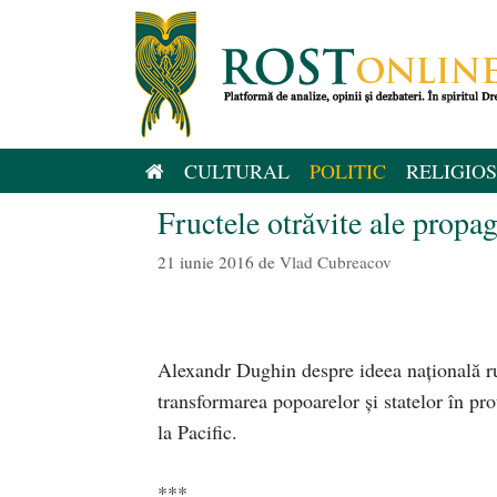
Sari
la
conținut
CULTURAL
POLITIC
RELIGIOS
Fructele otrăvite ale propa
21 iunie 2016
de
Vlad Cubreacov
Alexandr Dughin despre ideea națională ru
transformarea popoarelor și statelor în pr
la Pacific.
***