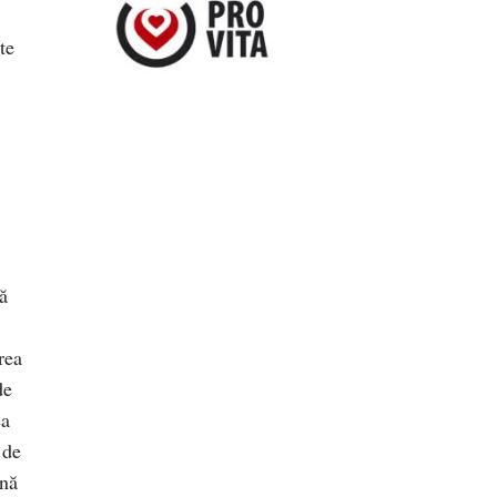
te
ă
rea
de
ea
 de
ină