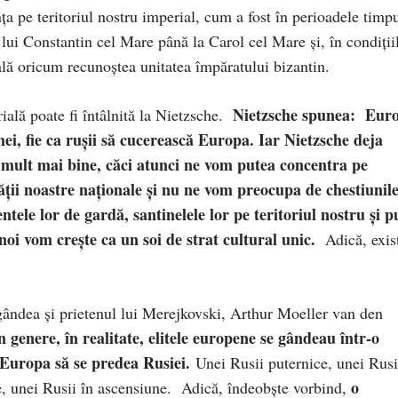
ța pe teritoriul nostru imperial, cum a fost în perioadele timpu
 lui Constantin cel Mare până la Carol cel Mare și, în condiții
ă oricum recunoștea unitatea împăratului bizantin.
Nietzsche
spunea: Eur
ială poate fi întâlnită la Nietzsche.
ei, fie ca rușii să cucerească Europa. Iar Nietzsche deja
cu mult mai bine, căci atunci ne vom putea concentra pe
tății noastre naționale și nu ne vom preocupa de chestiunil
entele lor de gardă, santinelele lor pe teritoriul nostru și p
 noi vom crește ca un soi de strat cultural unic.
Adică, exis
gândea și prietenul lui Merejkovski, Arthur Moeller van den
n genere, în realitate, elitele europene se gândeau într-o
 Europa să se predea Rusiei.
Unei Rusii puternice, unei Rusi
o
e, unei Rusii în ascensiune.
Adică, îndeobște vorbind,