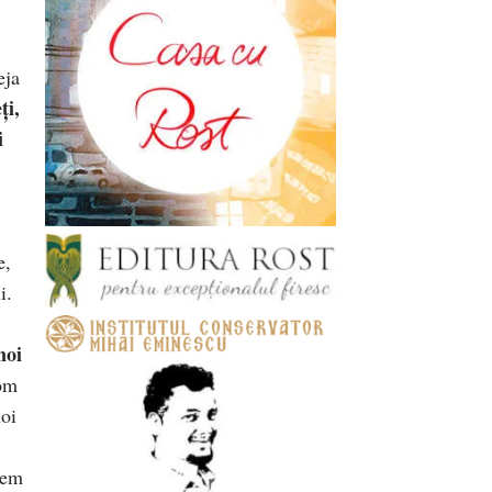
eja
ți,
i
e,
i.
noi
vom
noi
vem