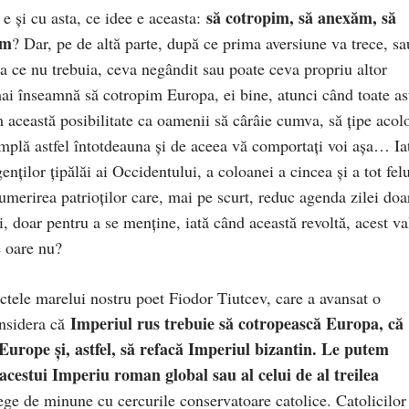
să cotropim, să anexăm, să
 e și cu asta, ce idee e aceasta:
im
? Dar, pe de altă parte, după ce prima aversiune va trece, sa
ea ce nu trebuia, ceva negândit sau poate ceva propriu altor
 mai înseamnă să cotropim Europa, ei bine, atunci când toate as
im această posibilitate ca oamenii să cârâie cumva, să țipe acol
tâmplă astfel întotdeauna și de aceea vă comportați voi așa… Ia
enților țipălăi ai Occidentului, a coloanei a cincea și a tot fel
umerirea patrioților care, mai pe scurt, reduc agenda zilei doa
i, doar pentru a se menține, iată când această revoltă, acest va
e oare nu?
ctele marelui nostru poet Fiodor Tiutcev, care a avansat o
Imperiul rus trebuie să cotropească Europa, că
onsidera că
i Europe și, astfel, să refacă Imperiul bizantin. Le putem
acestui Imperiu roman global sau al celui de al treilea
ege de minune cu cercurile conservatoare catolice. Catolicilor