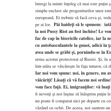
întregi la minte înțeleg că mai este puțin 
simplu enclave ale progeniturilor unor emig
europeană. Ei trebuie să facă ceva și, ved
Păi haideți să le spunem: iată
pe ai lor.
la noi Pussy Riot au fost închise! Le vo
fac de cap în bisericile catolice, iar la
cu autobasculantele la gunoi, adică în 
avea unde se grăbi și, pornindu-se în E
urma acestui protectorat al Rusiei. Și, în a
într-atâta se văicărește în fața tuturor, că
Iar noi
vom spune: noi, în genere, nu ave
văicăriți! Lăsați că vă facem noi ordine!
vom face față. Ei, imigranților: vă luați
fi nevoiți și noi înșine să înăsprim puțin l
nu poate fi comparat nici pe departe cu c
văzând cu ochii. De aceea, noi suntem un