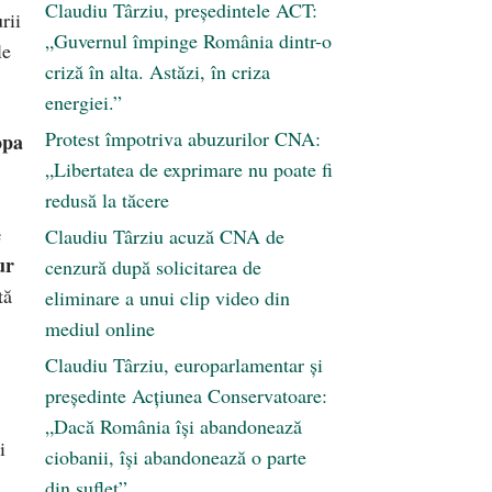
Claudiu Târziu, președintele ACT:
rii
„Guvernul împinge România dintr-o
le
criză în alta. Astăzi, în criza
energiei.”
Protest împotriva abuzurilor CNA:
opa
„Libertatea de exprimare nu poate fi
redusă la tăcere
e
Claudiu Târziu acuză CNA de
ur
cenzură după solicitarea de
tă
eliminare a unui clip video din
mediul online
Claudiu Târziu, europarlamentar și
președinte Acțiunea Conservatoare:
„Dacă România își abandonează
i
ciobanii, își abandonează o parte
din suflet”