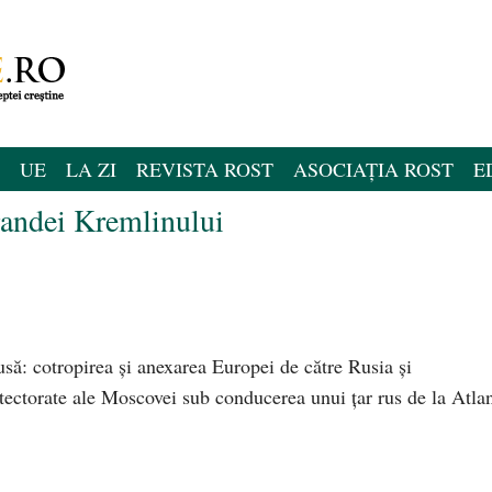
UE
LA ZI
REVISTA ROST
ASOCIAȚIA ROST
E
gandei Kremlinului
să: cotropirea și anexarea Europei de către Rusia și
otectorate ale Moscovei sub conducerea unui țar rus de la Atlan