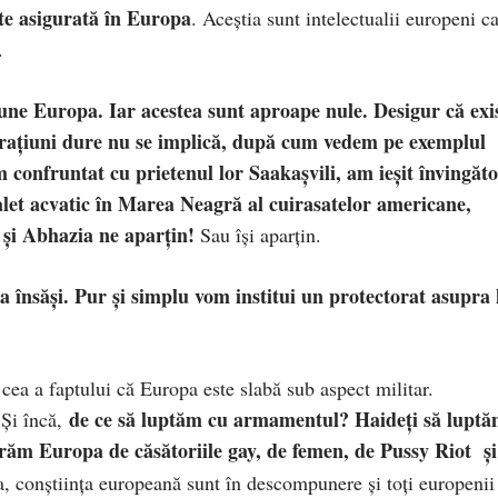
te asigurată în Europa
. Aceștia sunt intelectualii europeni c
.
pune Europa. Iar acestea sunt aproape nule. Desigur că exi
ațiuni dure nu se implică, după cum vedem pe exemplul
 confruntat cu prietenul lor Saakașvili, am ieșit învingăto
balet acvatic în Marea Neagră al cuirasatelor americane,
d și Abhazia ne aparțin!
Sau își aparțin.
a însăși. Pur și simplu vom institui un protectorat asupra 
ea a faptului că Europa este slabă sub aspect militar.
de ce să luptăm cu armamentul? Haideți să lupt
 Și încă,
ăm Europa de căsătoriile gay, de femen, de Pussy Riot și
 conștiința europeană sunt în descompunere și toți europenii