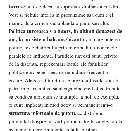
turcesc
nu este decat la suprafata similar cu cel din
Vest si trebuie inteles in profunzime asa cum e el
inainte de a critica sau aplauda o parte sau alta.
Politica turceasca s-a intors, in ultimii douazeci de
ani, la un sistem balcanic/bizantin,
in care puterea
politica este distribuita prin intermediul unor retele
paralele de influenta. Partidele turcesti sunt, privite
de la distanta, reprezentari locale ale familiilor
politice europene, ceea ce ne induce frecvent in
eroare. Alegatorii turci nu se prezinta insa la vot din
patru in patru ani ca sa aleaga cine cred ei ca trebuie
sa conduca tara cum se intampla la noi, de exemplu,
ei sunt implicati in mod activ si permanent intr-o
structura informala de putere
ce distribuie
piramidal dinspre un varf politic catre baza electorala
avantaje, putere, influenta, relatii, business,