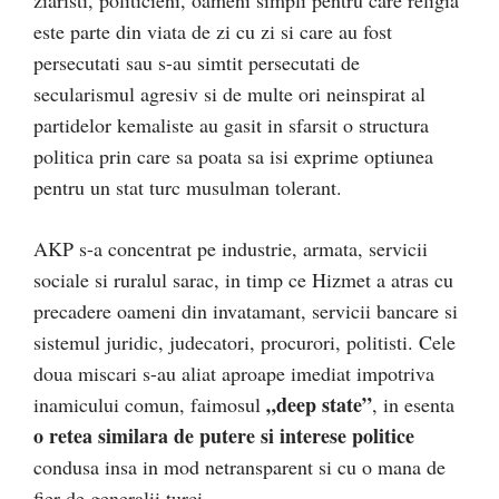
ziaristi, politicieni, oameni simpli pentru care religia
este parte din viata de zi cu zi si care au fost
persecutati sau s-au simtit persecutati de
secularismul agresiv si de multe ori neinspirat al
partidelor kemaliste au gasit in sfarsit o structura
politica prin care sa poata sa isi exprime optiunea
pentru un stat turc musulman tolerant.
AKP s-a concentrat pe industrie, armata, servicii
sociale si ruralul sarac, in timp ce Hizmet a atras cu
precadere oameni din invatamant, servicii bancare si
sistemul juridic, judecatori, procurori, politisti. Cele
doua miscari s-au aliat aproape imediat impotriva
„deep state”
inamicului comun, faimosul
, in esenta
o retea similara de putere si interese politice
condusa insa in mod netransparent si cu o mana de
fier de generalii turci.