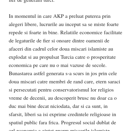
In momentul in care AKP a preluat puterea prin
alegeri libere, lucrurile au inceput sa se miste foarte
repede si foarte in bine. Relatiile economice facilitate
de legaturile de fier si onoare dintre oamenii de
afaceri din cadrul celor doua miscari islamiste au
explodat si au propulsat Turcia catre o prosperitate
economica pe care nu o mai vazuse de secole.
Bunastarea astfel generata s-a scurs in jos prin cele
doua miscari catre membri de rand care, etern saraci
si persecutati pentru conservatorismul lor religios
vreme de decenii, au descoperit brusc nu doar ca o
duc mai bine decat niciodata, dar si ca sunt, in
sfarsit, liberi sa isi exprime credintele religioase in
spatiul public fara frica. Progresul social dublat de
cel economic a ajutat enorm miscarile islamiste,