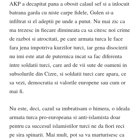
AKP a decapitat pana a obosit calaul sef si a inlocuit
batrana garda cu niste carpe fidele, Gulen si-a
infiltrat si el adeptii pe unde a putut. Nu mai zic ca
ma trezesc in fiecare dimineata ca sa citesc noi crime
de razboi si atrocitati, pe care armata turca le face
fara jena impotriva kurzilor turci, iar gena disocierii
nu imi este atat de puternica incat sa fac diferenta
intre soldatii turci, care ard de vii sute de oameni in
subsolurile din Cizre, si soldatii turci care apara, ce
sa vezi, democratia si valorile europene sau cum or
mai fi.
Nu este, deci, cazul sa imbratisam o himera, o ideala
armata turca pro-europeana si anti-islamista doar
pentru ca succesul islamistilor turci ne da fiori reci
pe sira spinarii. Mai mult, pot sa va marturisesc ca