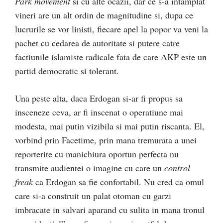
Park movement
si cu alte ocazii, dar ce s-a intamplat
vineri are un alt ordin de magnitudine si, dupa ce
lucrurile se vor linisti, fiecare apel la popor va veni la
pachet cu cedarea de autoritate si putere catre
factiunile islamiste radicale fata de care AKP este un
partid democratic si tolerant.
Una peste alta, daca Erdogan si-ar fi propus sa
insceneze ceva, ar fi inscenat o operatiune mai
modesta, mai putin vizibila si mai putin riscanta. El,
vorbind prin Facetime, prin mana tremurata a unei
reporterite cu manichiura oportun perfecta nu
transmite audientei o imagine cu care un
control
freak
ca Erdogan sa fie confortabil. Nu cred ca omul
care si-a construit un palat otoman cu garzi
imbracate in salvari aparand cu sulita in mana tronul