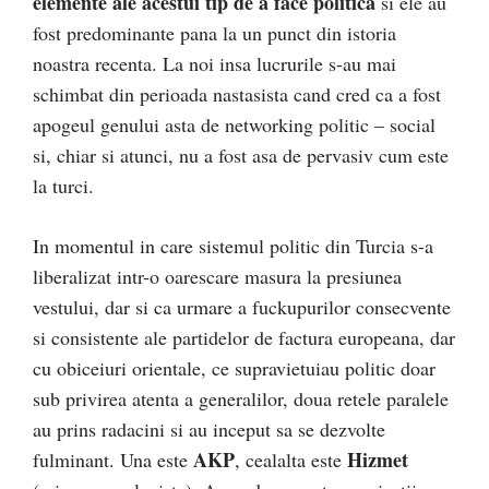
elemente ale acestui tip de a face politica
si ele au
fost predominante pana la un punct din istoria
noastra recenta. La noi insa lucrurile s-au mai
schimbat din perioada nastasista cand cred ca a fost
apogeul genului asta de networking politic – social
si, chiar si atunci, nu a fost asa de pervasiv cum este
la turci.
In momentul in care sistemul politic din Turcia s-a
liberalizat intr-o oarescare masura la presiunea
vestului, dar si ca urmare a fuckupurilor consecvente
si consistente ale partidelor de factura europeana, dar
cu obiceiuri orientale, ce supravietuiau politic doar
sub privirea atenta a generalilor, doua retele paralele
au prins radacini si au inceput sa se dezvolte
AKP
Hizmet
fulminant. Una este
, cealalta este