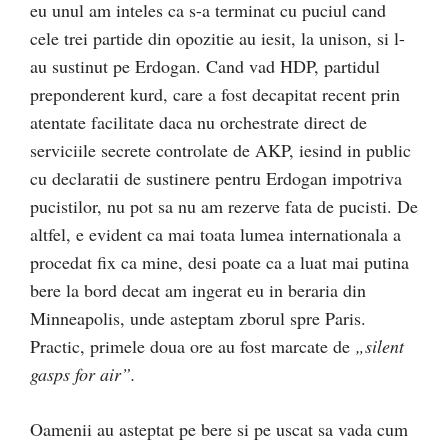
eu unul am inteles ca s-a terminat cu puciul cand
cele trei partide din opozitie au iesit, la unison, si l-
au sustinut pe Erdogan. Cand vad HDP, partidul
preponderent kurd, care a fost decapitat recent prin
atentate facilitate daca nu orchestrate direct de
serviciile secrete controlate de AKP, iesind in public
cu declaratii de sustinere pentru Erdogan impotriva
pucistilor, nu pot sa nu am rezerve fata de pucisti. De
altfel, e evident ca mai toata lumea internationala a
procedat fix ca mine, desi poate ca a luat mai putina
bere la bord decat am ingerat eu in beraria din
Minneapolis, unde asteptam zborul spre Paris.
Practic, primele doua ore au fost marcate de
„silent
gasps for air”.
Oamenii au asteptat pe bere si pe uscat sa vada cum