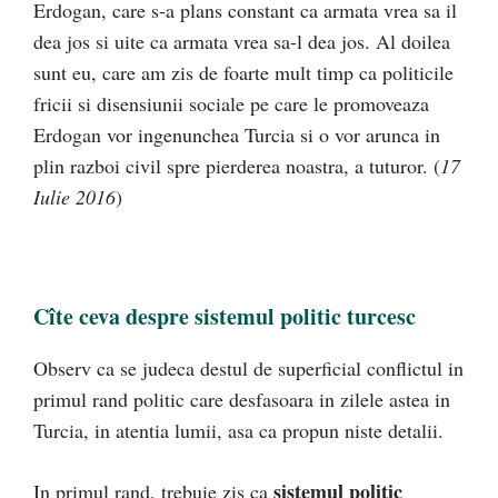
Erdogan, care s-a plans constant ca armata vrea sa il
dea jos si uite ca armata vrea sa-l dea jos. Al doilea
sunt eu, care am zis de foarte mult timp ca politicile
fricii si disensiunii sociale pe care le promoveaza
Erdogan vor ingenunchea Turcia si o vor arunca in
plin razboi civil spre pierderea noastra, a tuturor. (
17
Iulie 2016
)
Cîte ceva despre sistemul politic turcesc
Observ ca se judeca destul de superficial conflictul in
primul rand politic care desfasoara in zilele astea in
Turcia, in atentia lumii, asa ca propun niste detalii.
sistemul politic
In primul rand, trebuie zis ca