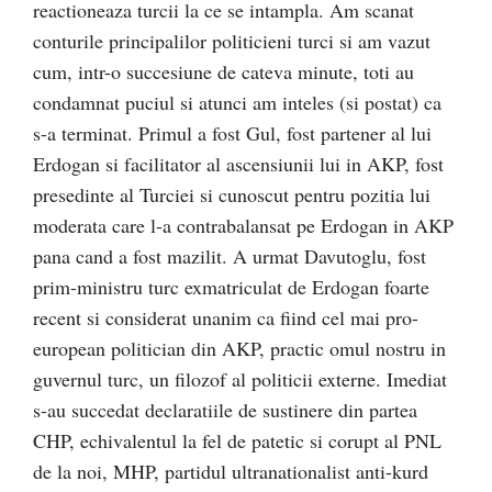
reactioneaza turcii la ce se intampla. Am scanat
conturile principalilor politicieni turci si am vazut
cum, intr-o succesiune de cateva minute, toti au
condamnat puciul si atunci am inteles (si postat) ca
s-a terminat. Primul a fost Gul, fost partener al lui
Erdogan si facilitator al ascensiunii lui in AKP, fost
presedinte al Turciei si cunoscut pentru pozitia lui
moderata care l-a contrabalansat pe Erdogan in AKP
pana cand a fost mazilit. A urmat Davutoglu, fost
prim-ministru turc exmatriculat de Erdogan foarte
recent si considerat unanim ca fiind cel mai pro-
european politician din AKP, practic omul nostru in
guvernul turc, un filozof al politicii externe. Imediat
s-au succedat declaratiile de sustinere din partea
CHP, echivalentul la fel de patetic si corupt al PNL
de la noi, MHP, partidul ultranationalist anti-kurd