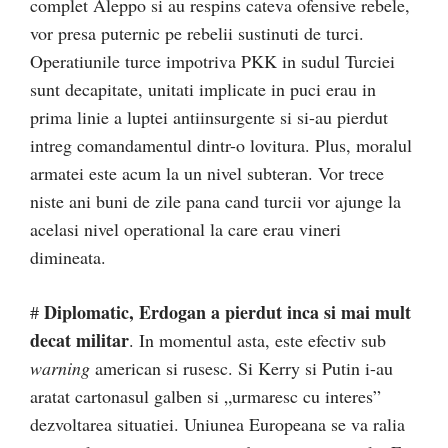
complet Aleppo si au respins cateva ofensive rebele,
vor presa puternic pe rebelii sustinuti de turci.
Operatiunile turce impotriva PKK in sudul Turciei
sunt decapitate, unitati implicate in puci erau in
prima linie a luptei antiinsurgente si si-au pierdut
intreg comandamentul dintr-o lovitura. Plus, moralul
armatei este acum la un nivel subteran. Vor trece
niste ani buni de zile pana cand turcii vor ajunge la
acelasi nivel operational la care erau vineri
dimineata.
Diplomatic, Erdogan a pierdut inca si mai mult
#
decat militar
. In momentul asta, este efectiv sub
warning
american si rusesc. Si Kerry si Putin i-au
aratat cartonasul galben si „urmaresc cu interes”
dezvoltarea situatiei. Uniunea Europeana se va ralia