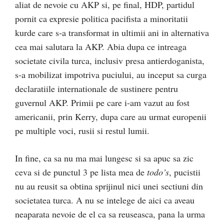
aliat de nevoie cu AKP si, pe final, HDP, partidul
pornit ca expresie politica pacifista a minoritatii
kurde care s-a transformat in ultimii ani in alternativa
cea mai salutara la AKP. Abia dupa ce intreaga
societate civila turca, inclusiv presa antierdoganista,
s-a mobilizat impotriva puciului, au inceput sa curga
declaratiile internationale de sustinere pentru
guvernul AKP. Primii pe care i-am vazut au fost
americanii, prin Kerry, dupa care au urmat europenii
pe multiple voci, rusii si restul lumii.
In fine, ca sa nu ma mai lungesc si sa apuc sa zic
ceva si de punctul 3 pe lista mea de
todo’s
, pucistii
nu au reusit sa obtina sprijinul nici unei sectiuni din
societatea turca. A nu se intelege de aici ca aveau
neaparata nevoie de el ca sa reuseasca, pana la urma