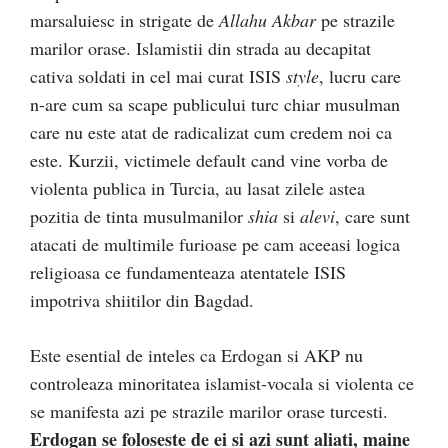
marsaluiesc in strigate de
Allahu Akbar
pe strazile
marilor orase. Islamistii din strada au decapitat
cativa soldati in cel mai curat ISIS
style
, lucru care
n-are cum sa scape publicului turc chiar musulman
care nu este atat de radicalizat cum credem noi ca
este. Kurzii, victimele default cand vine vorba de
violenta publica in Turcia, au lasat zilele astea
pozitia de tinta musulmanilor
shia
si
alevi
, care sunt
atacati de multimile furioase pe cam aceeasi logica
religioasa ce fundamenteaza atentatele ISIS
impotriva shiitilor din Bagdad.
Este esential de inteles ca Erdogan si AKP nu
controleaza minoritatea islamist-vocala si violenta ce
se manifesta azi pe strazile marilor orase turcesti.
Erdogan se foloseste de ei si azi sunt aliati, maine