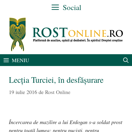
Sari
Social
la
conținut
MENIU
Lecția Turciei, în desfășurare
19 iulie 2016
de
Rost Online
Încercarea de mazilire a lui Erdogan s-a soldat prost
pentru toată lumea: pentru puciști, pentru