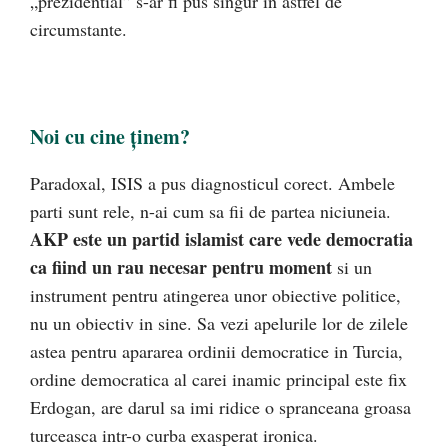
„prezidential” s-ar fi pus singur in astfel de
circumstante.
Noi cu cine ținem?
Paradoxal, ISIS a pus diagnosticul corect. Ambele
parti sunt rele, n-ai cum sa fii de partea niciuneia.
AKP este un partid islamist care vede democratia
ca fiind un rau necesar pentru moment
si un
instrument pentru atingerea unor obiective politice,
nu un obiectiv in sine. Sa vezi apelurile lor de zilele
astea pentru apararea ordinii democratice in Turcia,
ordine democratica al carei inamic principal este fix
Erdogan, are darul sa imi ridice o spranceana groasa
turceasca intr-o curba exasperat ironica.