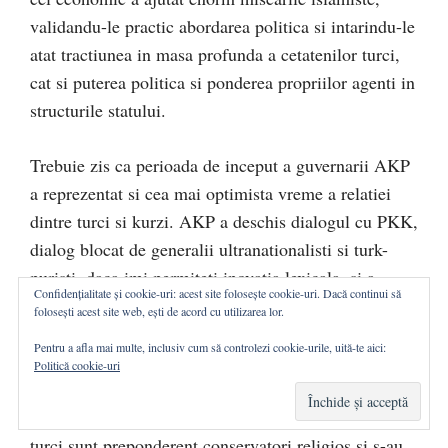
validandu-le practic abordarea politica si intarindu-le
atat tractiunea in masa profunda a cetatenilor turci,
cat si puterea politica si ponderea propriilor agenti in
structurile statului.
Trebuie zis ca perioada de inceput a guvernarii AKP
a reprezentat si cea mai optimista vreme a relatiei
dintre turci si kurzi. AKP a deschis dialogul cu PKK,
dialog blocat de generalii ultranationalisti si turk-
puristi, daca imi permiteti inovatia lexicala, si a
Confidențialitate și cookie-uri: acest site folosește cookie-uri. Dacă continui să
semnat ulterior si un armistitiu, care a dus la cea mai
folosești acest site web, ești de acord cu utilizarea lor.
indelungata perioada de liniste si securitate din
Pentru a afla mai multe, inclusiv cum să controlezi cookie-urile, uită-te aici:
intreaga istorie moderna a Turciei. E de remarcat si
Politică cookie-uri
ca majoritatea kurzilor au votat AKP si multi dintre
ei voteaza inca si azi cu AKP din cauza ca si kurzii
turci sunt preponderent conservatori religios si s-au