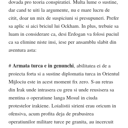
dovada pro teoria conspiratiei. Multa lume o sustine,
dar cand te uiti la argumente, nu e mare lucru de
citit, doar un mix de suspiciuni si presupuneri. Prefer
sa aplic si aici briciul lui Ockham. In plus, trebuie sa
luam in considerare ca, desi Erdogan va folosi puciul
ca sa elimine niste insi, iese per ansamblu slabit din
aventura asta:
Armata turca e in genunchi
#
, abilitatea ei de a
proiecta forta si a sustine diplomatia turca in Orientul
Mijlociu este in acest moment fix zero. S-au retras
din Irak unde intrasera cu greu si unde reusisera sa
mentina o operatiune langa Mosul in ciuda
protestelor irakiene. Loialistii sirieni erau oricum in
ofensiva, acum profita deja de prabusirea
operatiunilor militare turce pe granita, au incercuit