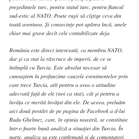
președintele turc, pentru statul turc, pentru flancul
sud-estic al NATO. Poate rușii să cîștige ceva din
toată aventura. Și consecințe pot apărea încă, unele
chiar mai grave decît cele contabilizate deja.
România este direct interesată, ca membru NATO,
dar și ca stat la răscruce de imperii, de ce se
întîmplă cu Turcia. Este absolut necesar să
cunoaștem în profunzime cauzele evenimentelor prin
care trece Turcia, atît pentru a avea o atitudine
adecvată față de ele (noi ca stat), cât și pentru a
învăța ce merită învățat din ele. De aceea, preluăm
aici două postări de pe pagina de Facebook a d-lui
Radu Ghelmez, care, în opinia noastră, se constituie
într-o foarte bună analiză a situației din Turcia. În
parte, analiza sa este confirmată și de comentatori