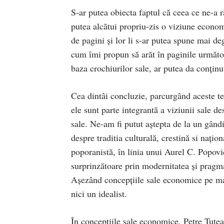
S-ar putea obiecta faptul că ceea ce ne-a r
putea alcătui propriu-zis o viziune econo
de pagini și lor li s-ar putea spune mai d
cum îmi propun să arăt în paginile următoar
baza crochiurilor sale, ar putea da conțin
Cea dintâi concluzie, parcurgând aceste tex
ele sunt parte integrantă a viziunii sale de
sale. Ne-am fi putut aștepta de la un gândi
despre traditia culturală, crestină si națio
poporanistă, în linia unui Aurel C. Popovic
surprinzătoare prin modernitatea și pragmat
Așezând concepțiile sale economice pe matri
nici un idealist.
În concepțiile sale economice, Petre Țuț