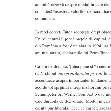
anumită rezervă despre modul în care demo
consideră însușirea valorilor democratice c
comunism.
În mod corect, Țuțea socotește drept obiect
Un rol central îl joacă piețele de capital,
din România a fost dată abia în 1994, iar 
ani mai târziu, declarațiile lui Petre Țuțe
Ca om de dreapta, Țuțea pune și în centru
dată, chipul
întreprinzătorului privat
. În 
accentueze asupra importanței fundamentale 
acorde tot sprijinul întreprinzătorului priv
Schumpeter ori Werner Sombart o dau întrep
cale durabilă de dezvoltare. Modul în care
esență pur liberală. Ceea ce caracterizează 