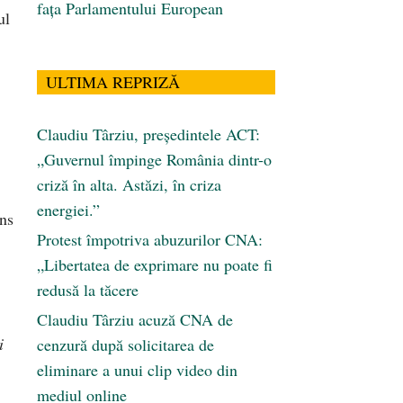
fața Parlamentului European
ul
ULTIMA REPRIZĂ
Claudiu Târziu, președintele ACT:
„Guvernul împinge România dintr-o
criză în alta. Astăzi, în criza
energiei.”
âns
Protest împotriva abuzurilor CNA:
„Libertatea de exprimare nu poate fi
redusă la tăcere
Claudiu Târziu acuză CNA de
i
cenzură după solicitarea de
eliminare a unui clip video din
mediul online