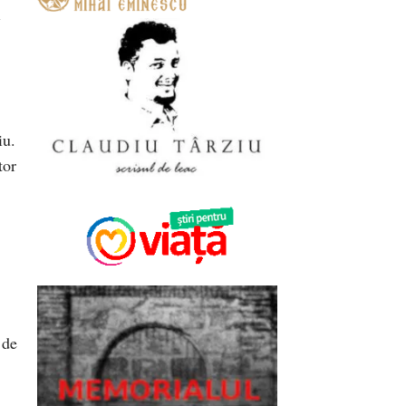
i
iu.
tor
 de