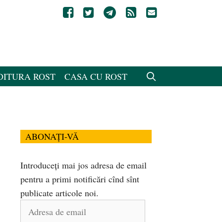
DITURA ROST
CASA CU ROST
ABONAȚI-VĂ
Introduceți mai jos adresa de email
pentru a primi notificări cînd sînt
publicate articole noi.
Adresa
de