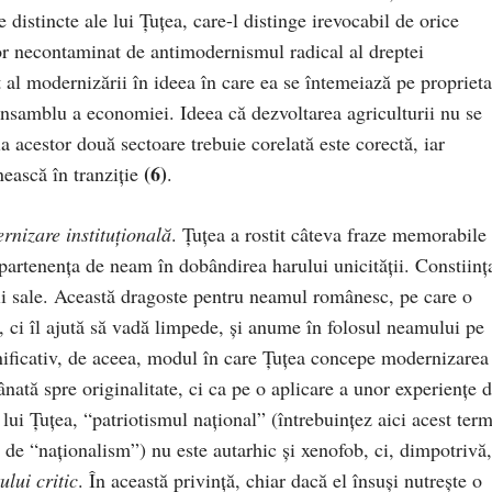
 distincte ale lui Țuțea, care-l distinge irevocabil de orice
or necontaminat de antimodernismul radical al dreptei
rt al modernizării în ideea în care ea se întemeiază pe propriet
 ansamblu a economiei. Ideea că dezvoltarea agriculturii nu se
ia acestor două sectoare trebuie corelată este corectă, iar
(6)
ească în tranziție
.
rnizare instituțională
. Țuțea a rostit câteva fraze memorabile
apartenența de neam în dobândirea harului unicității. Constiinț
ii sale. Această dragoste pentru neamul românesc, pe care o
, ci îl ajută să vadă limpede, și anume în folosul neamului pe
emnificativ, de aceea, modul în care Țuțea concepe modernizarea
ânată spre originalitate, ci ca pe o aplicare a unor experiențe 
l lui Țuțea, “patriotismul național” (întrebuințez aici acest ter
l de “naționalism”) nu este autarhic și xenofob, ci, dimpotrivă,
tului critic
. În această privință, chiar dacă el însuși nutrește o