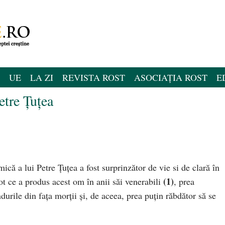
UE
LA ZI
REVISTA ROST
ASOCIAȚIA ROST
E
etre Țuțea
ică a lui Petre Țuțea a fost surprinzător de vie si de clară în
(1)
tot ce a produs acest om în anii săi venerabili
, prea
durile din fața morții și, de aceea, prea puțin răbdător să se