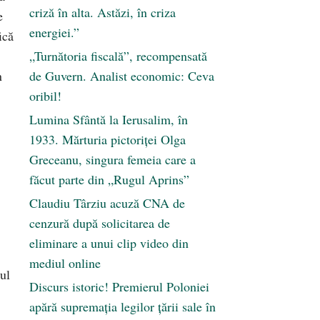
criză în alta. Astăzi, în criza
e
energiei.”
ică
„Turnătoria fiscală”, recompensată
n
de Guvern. Analist economic: Ceva
oribil!
Lumina Sfântă la Ierusalim, în
1933. Mărturia pictoriței Olga
Greceanu, singura femeia care a
făcut parte din „Rugul Aprins”
Claudiu Târziu acuză CNA de
cenzură după solicitarea de
eliminare a unui clip video din
mediul online
ul
Discurs istoric! Premierul Poloniei
apără supremația legilor țării sale în