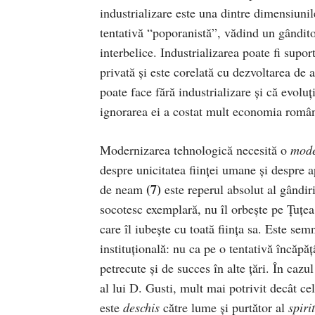
industrializare este una dintre dimensiunile
tentativă “poporanistă”, vădind un gândit
interbelice. Industrializarea poate fi supo
privată și este corelată cu dezvoltarea de
poate face fără industrializare și că evoluț
ignorarea ei a costat mult economia român
Modernizarea tehnologică necesită o
mode
despre unicitatea ființei umane și despre 
(7)
de neam
este reperul absolut al gândir
socotesc exemplară, nu îl orbește pe Țuțea
care îl iubește cu toată ființa sa. Este s
instituțională: nu ca pe o tentativă încăpăț
petrecute și de succes în alte țări. În cazu
al lui D. Gusti, mult mai potrivit decât ce
este
deschis
către lume și purtător al
spiri