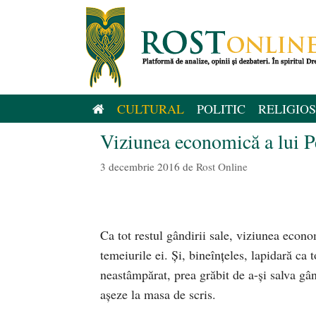
Sari
la
conținut
CULTURAL
POLITIC
RELIGIOS
Viziunea economică a lui P
3 decembrie 2016
de
Rost Online
Ca tot restul gândirii sale, viziunea econom
temeiurile ei. Și, bineînțeles, lapidară ca 
neastâmpărat, prea grăbit de a-și salva gân
așeze la masa de scris.