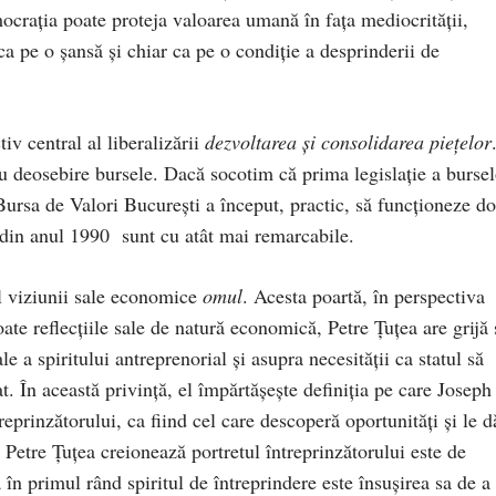
crația poate proteja valoarea umană în fața mediocrității,
a pe o șansă și chiar ca pe o condiție a desprinderii de
iv central al liberalizării
dezvoltarea și consolidarea piețelor
 cu deosebire bursele. Dacă socotim că prima legislație a bursel
Bursa de Valori București a început, practic, să funcționeze do
a din anul 1990 sunt cu atât mai remarcabile.
l viziunii sale economice
omul
. Acesta poartă, în perspectiva
toate reflecțiile sale de natură economică, Petre Țuțea are grijă 
a spiritului antreprenorial și asupra necesității ca statul să
at. În această privință, el împărtășește definiția pe care Joseph
rinzătorului, ca fiind cel care descoperă oportunități și le d
 Petre Țuțea creionează portretul întreprinzătorului este de
în primul rând spiritul de întreprindere este însușirea sa de a 