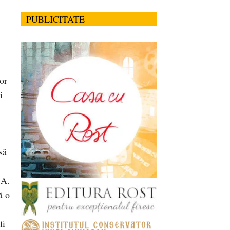
PUBLICITATE
.
or
i
să
 A.
ă o
fi