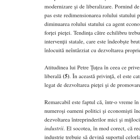
modernizare și de liberalizare. Pornind de
pas este redimensionarea rolului statului p
diminuarea rolului statului ca agent econom
forței pieței. Tendința către echilibru trebu
intervenții statale, care este îndeobște brut
înlocuită neîntârziat cu dezvoltarea propri
Atitudinea lui Petre Țuțea în ceea ce prive
(5)
liberală
. În această privință, el este ca
legat de dezvoltarea pieței și de promovarea
Remarcabil este faptul că, într-o vreme în
numeroși oameni politici și economiști îndr
dezvoltarea întreprinderilor mici și mijloc
industrii
. El socotea, în mod corect, că re
industrie trebuie să devină suportul celor