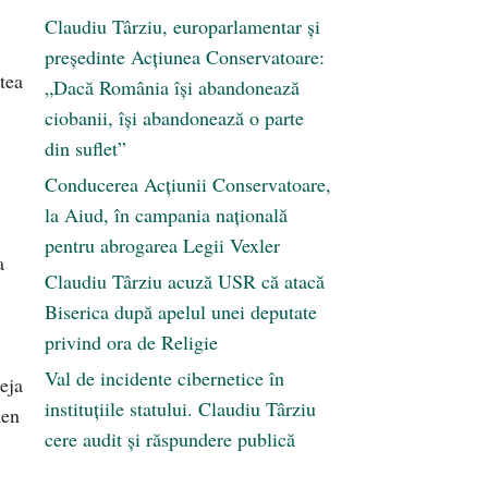
Claudiu Târziu, europarlamentar și
președinte Acțiunea Conservatoare:
atea
„Dacă România își abandonează
ciobanii, își abandonează o parte
din suflet”
Conducerea Acțiunii Conservatoare,
la Aiud, în campania națională
pentru abrogarea Legii Vexler
a
Claudiu Târziu acuză USR că atacă
Biserica după apelul unei deputate
privind ora de Religie
Val de incidente cibernetice în
deja
instituțiile statului. Claudiu Târziu
men
cere audit și răspundere publică