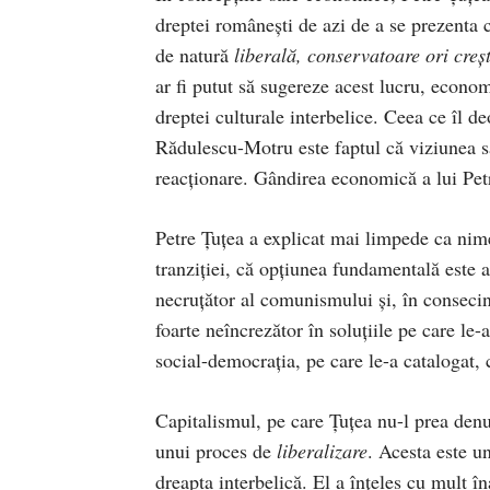
dreptei românești de azi de a se prezenta
de natură
liberală, conservatoare ori cre
ar fi putut să sugereze acest lucru, econom
dreptei culturale interbelice. Ceea ce îl 
Rădulescu-Motru este faptul că viziunea sa
reacționare. Gândirea economică a lui Pet
Petre Țuțea a explicat mai limpede ca nime
tranziției, că opțiunea fundamentală este a
necruțător al comunismului și, în consecin
foarte neîncrezător în soluțiile pe care le-
social-democrația, pe care le-a catalogat,
Capitalismul, pe care Țuțea nu-l prea denum
unui proces de
liberalizare
. Acesta este u
dreapta interbelică. El a înțeles cu mult î