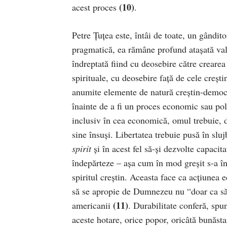
(10)
acest proces
.
Petre Țuțea este, întâi de toate, un gândit
pragmatică, ea rămâne profund atașată valo
îndreptată fiind cu deosebire către crearea
spirituale, cu deosebire față de cele creșt
anumite elemente de natură creștin-democr
înainte de a fi un proces economic sau pol
inclusiv în cea economică, omul trebuie, du
sine însuși. Libertatea trebuie pusă în slujb
spirit
și în acest fel să-și dezvolte capacit
îndepărteze – așa cum în mod greșit s-a î
spiritul creștin. Aceasta face ca acțiunea 
să se apropie de Dumnezeu nu “doar ca să 
(11)
americanii
. Durabilitate conferă, spu
aceste hotare, orice popor, oricâtă bunăsta