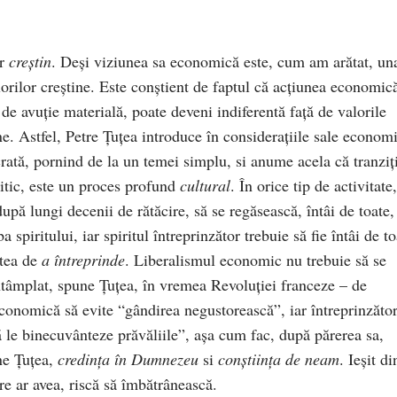
or
creștin
. Deși viziunea sa economică este, cum am arătat, un
rilor creștine. Este conștient de faptul că acțiunea economic
 de avuție materială, poate deveni indiferentă față de valorile
ine. Astfel, Petre Țuțea introduce în considerațiile sale econom
ată, pornind de la un temei simplu, si anume acela că tranziț
itic, este un proces profund
cultural
. În orice tip de activitate,
pă lungi decenii de rătăcire, să se regăsească, întâi de toate,
a spiritului, iar spiritul întreprinzător trebuie să fie întâi de to
atea de
a întreprinde
. Liberalismul economic nu trebuie să se
ntâmplat, spune Țuțea, în vremea Revoluției franceze – de
economică să evite “gândirea negustorească”, iar întreprinzător
le binecuvânteze prăvăliile”, așa cum fac, după părerea sa,
ne Țuțea,
credința în Dumnezeu
si
conștiința de neam
. Ieșit di
re ar avea, riscă să îmbătrânească.