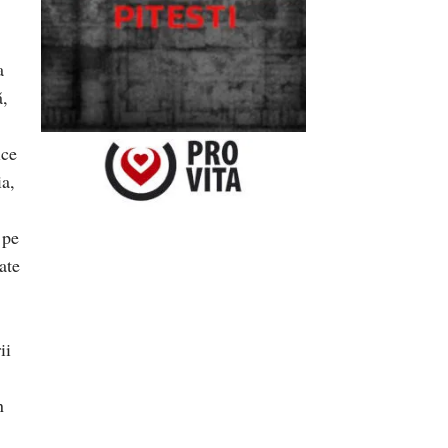
a
ă,
ice
ia,
 pe
ate
ii
n