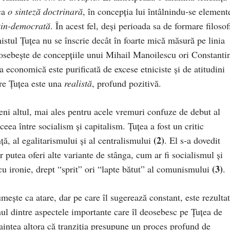
 ca
o sinteză doctrinară
, în concepția lui întâlnindu-se element
știn-democrată
. În acest fel, deși perioada sa de formare filosof
istul Țuțea nu se înscrie decât în foarte mică măsură pe linia
deosebește de concepțiile unui Mihail Manoilescu ori Constanti
 economică este purificată de excese etniciste și de atitudini
re Țuțea este una
realistă
, profund pozitivă.
ni altul, mai ales pentru acele vremuri confuze de debut al
ceea între socialism și capitalism. Țuțea a fost un critic
(2)
ță, al egalitarismului și al centralismului
. El s-a dovedit
ar putea oferi alte variante de stânga, cum ar fi socialismul și
(3)
 cu ironie, drept “sprit” ori “lapte bătut” al comunismului
.
ește ca atare, dar pe care îl sugerează constant, este rezultat
nul dintre aspectele importante care îl deosebesc pe Țuțea de
naintea altora că tranziția presupune un proces profund de