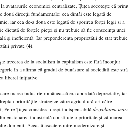
 la avatarurile economiei centralizate, Țuțea socotește că prim
e două direcții fundamentale: cea dintâi este legată de
ic, iar cea de-a doua este legată de sporirea forței legii si a
ie dictată de forțele pieței și nu trebuie să fie consecința unei
ală și ineficientă. Iar preponderența proprietății de stat trebuie
(4)
etății private
.
ște trecerea de la socialism la capitalism este fără înconjur
tegoric în a afirma că gradul de bunăstare al societății este str
 liberei inițiative.
 care marea industrie românească era abordată depreciativ, iar
eptau prioritățile strategice către agricultură ori către
ii, Petre Țuțea considera drept indispensabilă
dezvoltarea mari
dimensionarea industrială constituie o prioritate și că marea
lalte domenii. Această asociere între modernizare și