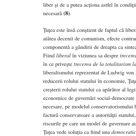
liber și de a putea acționa astfel în condiți
(8)
necesară
.
Țuțea este însă conștient de faptul că lib
atâtea decenii de comunism, efecte contrar
componentă a gândirii de dreapta ca sintez
Fiind
liberal
în viziunea sa despre
trecere
în ce privește
trecerea de la totalitarism 
liberalismului reprezentat de Ludwig von
reducerii rolului statului în economie, Țuțe
creșterii rolului statului ca apărător al legi
economice de guvernări social-democrate e
necesare, pe modelul conservatorismului b
factură conservatoare a autorității statului
riscurile pe care un model de guvernare au
Țuțea vede soluția ca fiind una
democrati