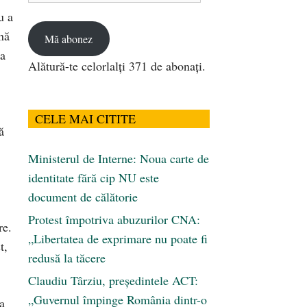
u a
email
nă
Mă abonez
șa
Alătură-te celorlalți 371 de abonați.
CELE MAI CITITE
ă
Ministerul de Interne: Noua carte de
identitate fără cip NU este
document de călătorie
Protest împotriva abuzurilor CNA:
re.
„Libertatea de exprimare nu poate fi
t,
redusă la tăcere
Claudiu Târziu, președintele ACT:
„Guvernul împinge România dintr-o
a