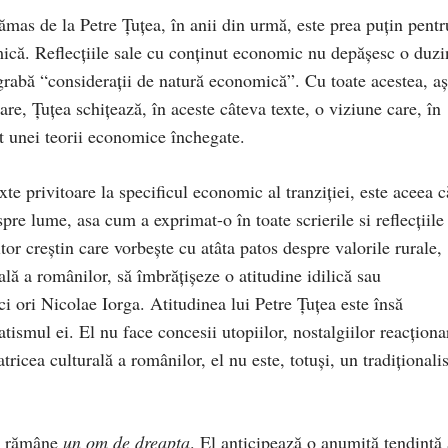
ămas de la Petre Țuțea, în anii din urmă, este prea puțin pentr
mică. Reflecțiile sale cu conținut economic nu depășesc o duzi
egrabă “considerații de natură economică”. Cu toate acestea, a
e, Țuțea schițează, în aceste câteva texte, o viziune care, în
ut unei teorii economice închegate.
te privitoare la specificul economic al tranziției, este aceea c
spre lume, asa cum a exprimat-o în toate scrierile si reflecțiile
tor creștin care vorbește cu atâta patos despre valorile rurale,
nală a românilor, să îmbrățișeze o atitudine idilică sau
i ori Nicolae Iorga. Atitudinea lui Petre Țuțea este însă
ismul ei. El nu face concesii utopiilor, nostalgiilor reacționa
cea culturală a românilor, el nu este, totuși, un tradiționalis
ea rămâne
un om de dreapta
. El anticipează o anumită tendință 