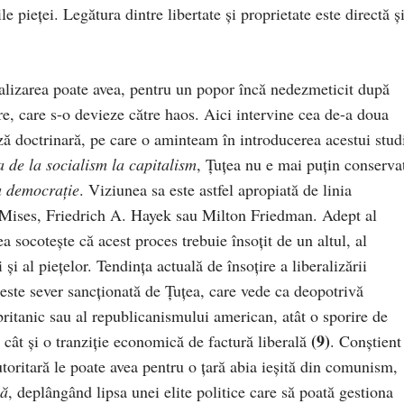
ile pieței. Legătura dintre libertate și proprietate este directă ș
eralizarea poate avea, pentru un popor încă nedezmeticit după
e, care s-o devieze către haos. Aici intervine cea de-a doua
ă doctrinară, pe care o aminteam în introducerea acestui stud
a de la socialism la capitalism
, Țuțea nu e mai puțin conserva
la democrație
. Viziunea sa este astfel apropiată de linia
 Mises, Friedrich A. Hayek sau Milton Friedman. Adept al
a socotește că acest proces trebuie însoțit de un altul, al
i și al piețelor. Tendința actuală de însoțire a liberalizării
ste sever sancționată de Țuțea, care vede ca deopotrivă
ritanic sau al republicanismului american, atât o sporire de
(9)
, cât și o tranziție economică de factură liberală
. Conștient
toritară le poate avea pentru o țară abia ieșită din comunism,
că
, deplângând lipsa unei elite politice care să poată gestiona