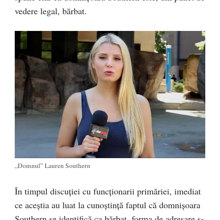
vedere legal, bărbat.
„Domnul” Lauren Southern
În timpul discuției cu funcționarii primăriei, imediat
ce aceștia au luat la cunoștință faptul că domnișoara
Southern se identifică ca bărbat, forma de adresare s-