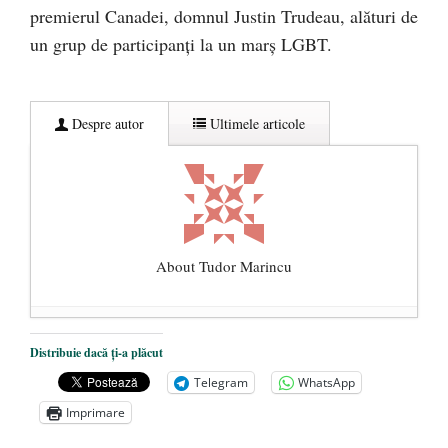
premierul Canadei, domnul Justin Trudeau, alături de
un grup de participanți la un marș LGBT.
Despre autor
Ultimele articole
About Tudor Marincu
De ce propaganda LGBT nu-și are locul în
Distribuie dacă ți-a plăcut
unitățile de învățământ
- 17 iunie 2020
Telegram
WhatsApp
Anarhia din SUA e opera stângii radicale
-
Imprimare
2 iunie 2020