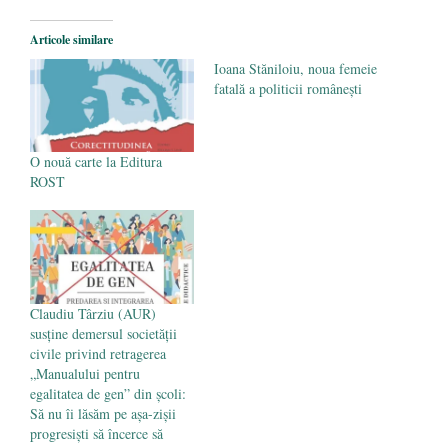
Pe zi ce trece mă conving că mass media
are prea puțin a face cu informarea
- 30
Articole similare
mai 2020
Ioana Stăniloiu, noua femeie
fatală a politicii românești
O nouă carte la Editura
ROST
Claudiu Târziu (AUR)
susține demersul societății
civile privind retragerea
„Manualului pentru
egalitatea de gen” din școli:
Să nu îi lăsăm pe așa-zișii
progresiști să încerce să