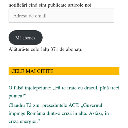
notificări cînd sînt publicate articole noi.
Adresa
de
email
Mă abonez
Alătură-te celorlalți 371 de abonați.
CELE MAI CITITE
O falsă înțelepciune: „Fă-te frate cu dracul, pînă treci
puntea!”
Claudiu Târziu, președintele ACT: „Guvernul
împinge România dintr-o criză în alta. Astăzi, în
criza energiei.”