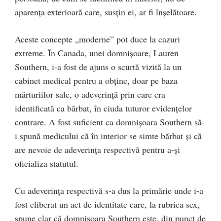
aparența exterioară care, susțin ei, ar fi înșelătoare.
Aceste concepte „moderne” pot duce la cazuri
extreme. În Canada, unei domnișoare, Lauren
Southern, i-a fost de ajuns o scurtă vizită la un
cabinet medical pentru a obține, doar pe baza
mărturiilor sale, o adeverință prin care era
identificată ca bărbat, în ciuda tuturor evidențelor
contrare. A fost suficient ca domnișoara Southern să-
i spună medicului că în interior se simte bărbat și că
are nevoie de adeverința respectivă pentru a-și
oficializa statutul.
Cu adeverința respectivă s-a dus la primărie unde i-a
fost eliberat un act de identitate care, la rubrica sex,
spune clar că domnișoara Southern este, din punct de