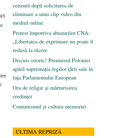
cenzură după solicitarea de
eliminare a unui clip video din
 95
mediul online
de
Protest împotriva abuzurilor CNA:
„Libertatea de exprimare nu poate fi
redusă la tăcere
Discurs istoric! Premierul Poloniei
apără supremația legilor țării sale în
ătre
fața Parlamentului European
e
Ora de religie şi mărturisirea
credinţei
Comunismul şi cultura memoriei
ULTIMA REPRIZĂ