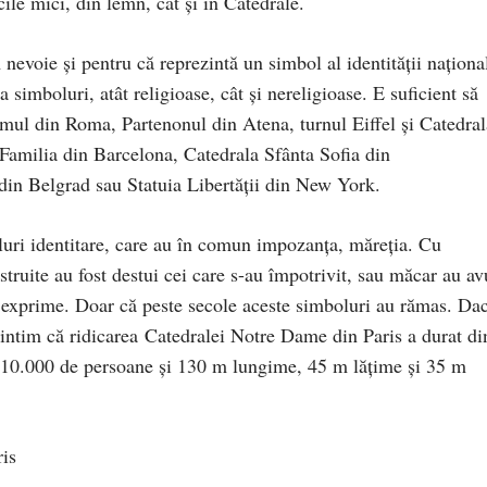
ile mici, din lemn, cât și în Catedrale.
evoie și pentru că reprezintă un simbol al identității naționa
imboluri, atât religioase, cât și nereligioase. E suficient să
ul din Roma, Partenonul din Atena, turnul Eiffel și Catedral
Familia din Barcelona, Catedrala Sfânta Sofia din
din Belgrad sau Statuia Libertății din New York.
uri identitare, care au în comun impozanța, măreția. Cu
truite au fost destui cei care s-au împotrivit, sau măcar au av
o exprime. Doar că peste secole aceste simboluri au rămas. Da
mintim că ridicarea Catedralei Notre Dame din Paris a durat di
e 10.000 de persoane și 130 m lungime, 45 m lățime și 35 m