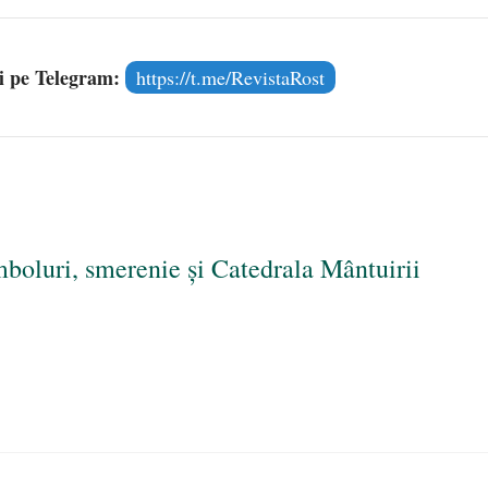
și pe Telegram:
https://t.me/RevistaRost
mboluri, smerenie și Catedrala Mântuirii