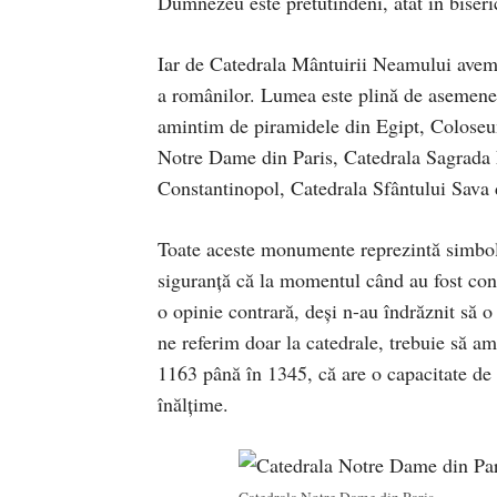
Dumnezeu este pretutindeni, atât în biseric
Iar de Catedrala Mântuirii Neamului avem n
a românilor. Lumea este plină de asemenea s
amintim de piramidele din Egipt, Coloseum
Notre Dame din Paris, Catedrala Sagrada 
Constantinopol, Catedrala Sfântului Sava 
Toate aceste monumente reprezintă simbol
siguranță că la momentul când au fost cons
o opinie contrară, deşi n-au îndrăznit să 
ne referim doar la catedrale, trebuie să a
1163 până în 1345, că are o capacitate d
înălțime.
Catedrala Notre Dame din Paris