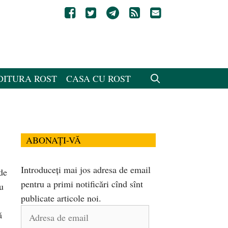
DITURA ROST
CASA CU ROST
ABONAȚI-VĂ
Introduceți mai jos adresa de email
de
pentru a primi notificări cînd sînt
u
publicate articole noi.
.
Adresa
ă
de