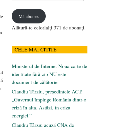
email
le
Mă abonez
Alătură-te celorlalți 371 de abonați.
a
CELE MAI CITITE
Ministerul de Interne: Noua carte de
ut
identitate fără cip NU este
că
document de călătorie
n
Claudiu Târziu, președintele ACT:
„Guvernul împinge România dintr-o
criză în alta. Astăzi, în criza
energiei.”
Claudiu Târziu acuză CNA de