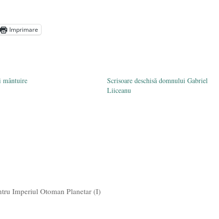
ocul în unitățile de învățământ
- 17 iunie 2020
adicale
- 2 iunie 2020
Imprimare
media are prea puțin a face cu informarea
- 30 mai 2020
i mântuire
Scrisoare deschisă domnului Gabriel
Liiceanu
tru Imperiul Otoman Planetar (I)