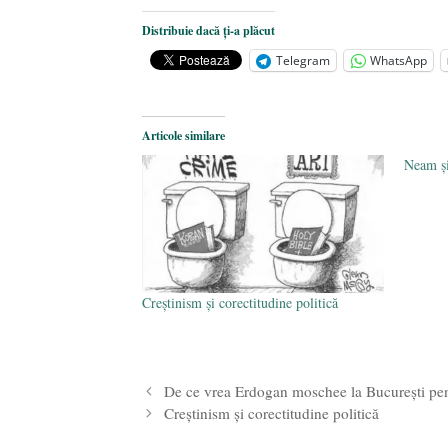
De ce propaganda LGBT nu-și are l
Distribuie dacă ți-a plăcut
Anarhia din SUA e opera stângii r
Telegram
WhatsApp
Pe zi ce trece mă conving că mass 
Articole similare
Neam ş
Creştinism şi corectitudine politică
De ce vrea Erdogan moschee la Bucureşti pen
Creştinism şi corectitudine politică