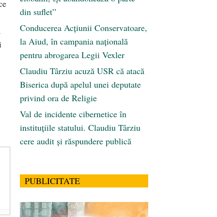
ce
din suflet”
Conducerea Acțiunii Conservatoare,
a
la Aiud, în campania națională
i
pentru abrogarea Legii Vexler
Claudiu Târziu acuză USR că atacă
Biserica după apelul unei deputate
privind ora de Religie
Val de incidente cibernetice în
instituțiile statului. Claudiu Târziu
cere audit și răspundere publică
PUBLICITATE