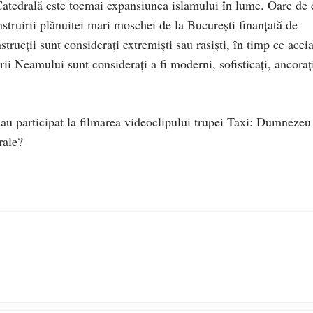
atedrală este tocmai expansiunea islamului în lume. Oare de 
struirii plănuitei mari moschei de la București finanțată de
rucții sunt considerați extremiști sau rasiști, în timp ce acei
ii Neamului sunt considerați a fi moderni, sofisticați, ancoraț
e au participat la filmarea videoclipului trupei Taxi: Dumnezeu
rale?