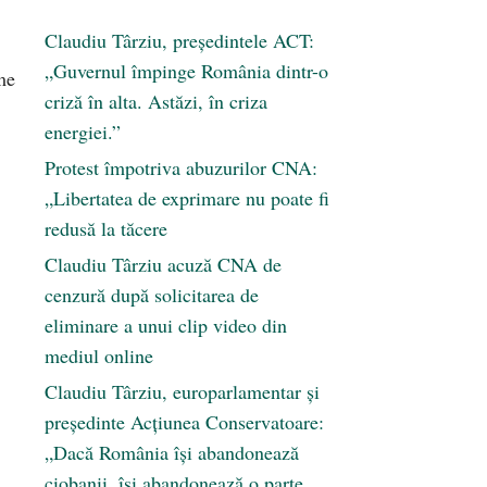
Claudiu Târziu, președintele ACT:
„Guvernul împinge România dintr-o
me
criză în alta. Astăzi, în criza
energiei.”
Protest împotriva abuzurilor CNA:
„Libertatea de exprimare nu poate fi
redusă la tăcere
Claudiu Târziu acuză CNA de
cenzură după solicitarea de
eliminare a unui clip video din
mediul online
Claudiu Târziu, europarlamentar și
președinte Acțiunea Conservatoare:
„Dacă România își abandonează
ciobanii, își abandonează o parte