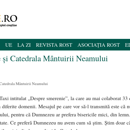
UE
LA ZI
REVISTA ROST
ASOCIAȚIA ROST
E
 și Catedrala Mântuirii Neamului
Catedrala Mântuirii Neamului
i Taxi intitulat „Despre smerenie”, la care au mai colaborat 33 
n diferite domenii. Mesajul pe care vor să-l transmită este că n
lui, pentru că Dumnezeu ar prefera bisericile mici, din lemn
eptate. Ce preferă Dumnezeu nu avem cum să știm. Știm doar c