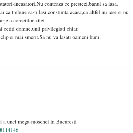
tatori-incasatori.Nu conteaza ce prestezi,banul sa iasa.
 ca trebuie sa-ti lasi constiinta acasa,ca altfel nu iese si nu
je a corectilor zilei.
i cetiti domne,unii privilegiati chiar.
clip si mai smerit.Sa nu va lasati oameni buni!
 si a unei mega-moschei in Bucuresti
/48114146