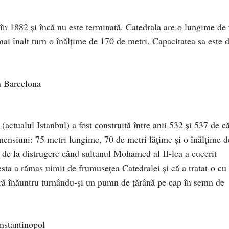
în 1882 și încă nu este terminată. Catedrala are o lungime de
mai înalt turn o înălțime de 170 de metri. Capacitatea sa este 
(actualul Istanbul) a fost construită între anii 532 și 537 de c
mensiuni: 75 metri lungime, 70 de metri lățime și o înălțime d
 de la distrugere când sultanul Mohamed al II-lea a cucerit
ta a rămas uimit de frumusețea Catedralei și că a tratat-o cu
oară înăuntru turnându-și un pumn de țărână pe cap în semn de