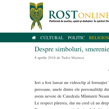
Sari
la
conținut
CULTURAL
POLITIC
RELIGIOS
Despre simboluri, smerenie
8 aprilie 2016
de
Tudor Marincu
Ieri a fost lansat un videoclip al formație
persoane, unele dintre ele personalități di
avem nevoie de Catedrala Mântuirii Neamu
Le respect părerea, dar nu cred că au dr