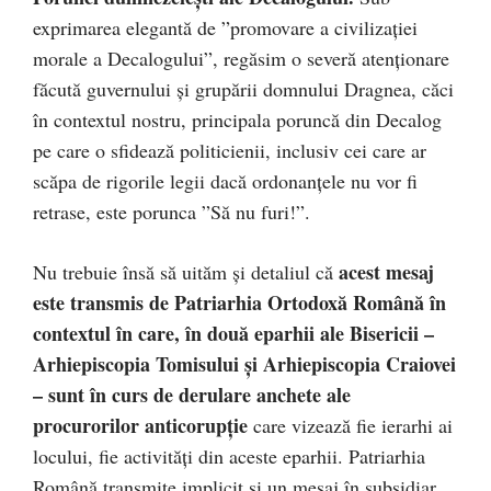
exprimarea elegantă de ”promovare a civilizației
morale a Decalogului”, regăsim o severă atenționare
făcută guvernului și grupării domnului Dragnea, căci
în contextul nostru, principala poruncă din Decalog
pe care o sfidează politicienii, inclusiv cei care ar
scăpa de rigorile legii dacă ordonanțele nu vor fi
retrase, este porunca ”Să nu furi!”.
acest mesaj
Nu trebuie însă să uităm și detaliul că
este transmis de Patriarhia Ortodoxă Română în
contextul în care, în două eparhii ale Bisericii –
Arhiepiscopia Tomisului și Arhiepiscopia Craiovei
– sunt în curs de derulare anchete ale
procurorilor anticorupție
care vizează fie ierarhi ai
locului, fie activități din aceste eparhii. Patriarhia
Română transmite implicit și un mesaj în subsidiar,