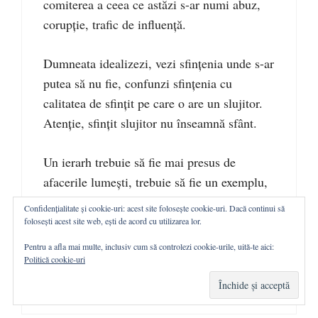
comiterea a ceea ce astăzi s-ar numi abuz,
corupție, trafic de influență.
Dumneata idealizezi, vezi sfințenia unde s-ar
putea să nu fie, confunzi sfințenia cu
calitatea de sfințit pe care o are un slujitor.
Atenție, sfințit slujitor nu înseamnă sfânt.
Un ierarh trebuie să fie mai presus de
afacerile lumești, trebuie să fie un exemplu,
pentru că ierarhul este urmașul Sfinților
Confidențialitate și cookie-uri: acest site folosește cookie-uri. Dacă continui să
Apostoli. Meditează la acest aspect, cu frică
folosești acest site web, ești de acord cu utilizarea lor.
de Dumnezeu.
Pentru a afla mai multe, inclusiv cum să controlezi cookie-urile, uită-te aici:
Politică cookie-uri
Încarc...