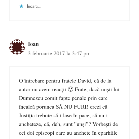
Încarc...
Ioan
3 februarie 2017 la 3:47 pm
O întrebare pentru fratele David, că de la
autor nu avem reacții 🙂 Frate, dacă unșii lui
Dumnezeu comit fapte penale prin care
încalcă porunca SĂ NU FURI! crezi că
Justiția trebuie să-i lase în pace, să nu-i
ancheteze, că, deh, sunt ”unși”? Vorbești de
cei doi episcopi care au anchete în eparhiile