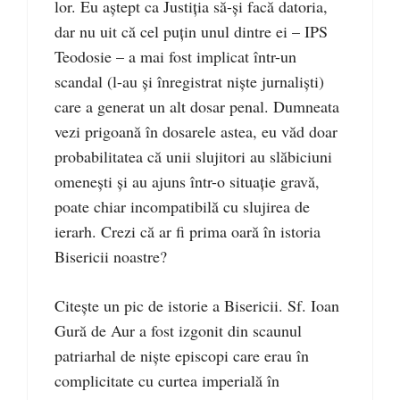
lor. Eu aștept ca Justiția să-și facă datoria,
dar nu uit că cel puțin unul dintre ei – IPS
Teodosie – a mai fost implicat într-un
scandal (l-au și înregistrat niște jurnaliști)
care a generat un alt dosar penal. Dumneata
vezi prigoană în dosarele astea, eu văd doar
probabilitatea că unii slujitori au slăbiciuni
omenești și au ajuns într-o situație gravă,
poate chiar incompatibilă cu slujirea de
ierarh. Crezi că ar fi prima oară în istoria
Bisericii noastre?
Citește un pic de istorie a Bisericii. Sf. Ioan
Gură de Aur a fost izgonit din scaunul
patriarhal de niște episcopi care erau în
complicitate cu curtea imperială în