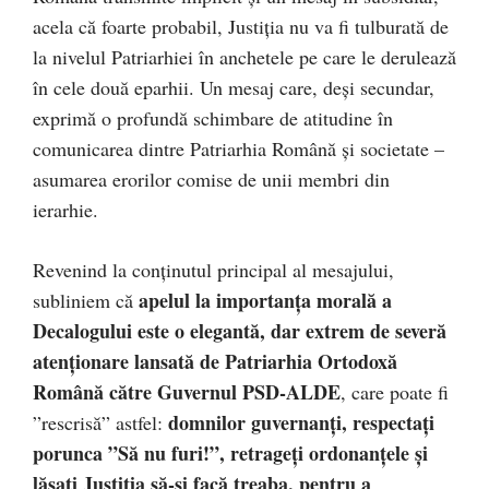
acela că foarte probabil, Justiția nu va fi tulburată de
la nivelul Patriarhiei în anchetele pe care le derulează
în cele două eparhii. Un mesaj care, deși secundar,
exprimă o profundă schimbare de atitudine în
comunicarea dintre Patriarhia Română și societate –
asumarea erorilor comise de unii membri din
ierarhie.
Revenind la conținutul principal al mesajului,
apelul la importanța morală a
subliniem că
Decalogului este o elegantă, dar extrem de severă
atenționare lansată de Patriarhia Ortodoxă
Română către Guvernul PSD-ALDE
, care poate fi
domnilor guvernanți, respectați
”rescrisă” astfel:
porunca ”Să nu furi!”, retrageți ordonanțele și
lăsați Justiția să-și facă treaba, pentru a