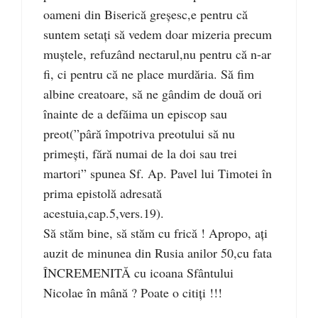
oameni din Biserică greșesc,e pentru că
suntem setați să vedem doar mizeria precum
muștele, refuzând nectarul,nu pentru că n-ar
fi, ci pentru că ne place murdăria. Să fim
albine creatoare, să ne gândim de două ori
înainte de a defăima un episcop sau
preot(”pâră împotriva preotului să nu
primești, fără numai de la doi sau trei
martori” spunea Sf. Ap. Pavel lui Timotei în
prima epistolă adresată
acestuia,cap.5,vers.19).
Să stăm bine, să stăm cu frică ! Apropo, ați
auzit de minunea din Rusia anilor 50,cu fata
ÎNCREMENITĂ cu icoana Sfântului
Nicolae în mână ? Poate o citiți !!!