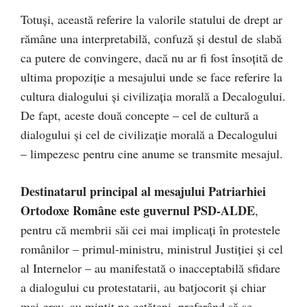
Totuși, această referire la valorile statului de drept ar
rămâne una interpretabilă, confuză și destul de slabă
ca putere de convingere, dacă nu ar fi fost însoțită de
ultima propoziție a mesajului unde se face referire la
cultura dialogului și civilizația morală a Decalogului.
De fapt, aceste două concepte – cel de cultură a
dialogului și cel de civilizație morală a Decalogului
– limpezesc pentru cine anume se transmite mesajul.
Destinatarul principal al mesajului Patriarhiei
Ortodoxe Române este guvernul PSD-ALDE
,
pentru că membrii săi cei mai implicați în protestele
românilor – primul-ministru, ministrul Justiției și cel
al Internelor – au manifestată o inacceptabilă sfidare
a dialogului cu protestatarii, au batjocorit și chiar
mai grav, au mințit pe cetățeni, preferând să se