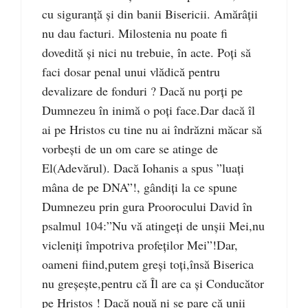
cu siguranță și din banii Bisericii. Amărâții
nu dau facturi. Milostenia nu poate fi
dovedită și nici nu trebuie, în acte. Poți să
faci dosar penal unui vlădică pentru
devalizare de fonduri ? Dacă nu porți pe
Dumnezeu în inimă o poți face.Dar dacă îl
ai pe Hristos cu tine nu ai îndrăzni măcar să
vorbești de un om care se atinge de
El(Adevărul). Dacă Iohanis a spus ”luați
mâna de pe DNA”!, gândiți la ce spune
Dumnezeu prin gura Proorocului David în
psalmul 104:”Nu vă atingeți de unșii Mei,nu
vicleniți împotriva profeților Mei”!Dar,
oameni fiind,putem greși toți,însă Biserica
nu greșește,pentru că Îl are ca și Conducător
pe Hristos ! Dacă nouă ni se pare că unii