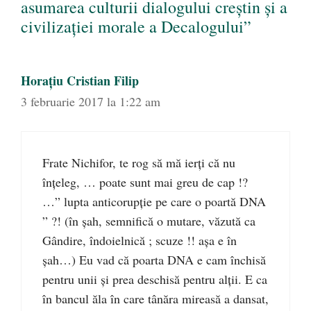
asumarea culturii dialogului creștin și a
civilizației morale a Decalogului”
Horațiu Cristian Filip
3 februarie 2017 la 1:22 am
Frate Nichifor, te rog să mă ierți că nu
înțeleg, … poate sunt mai greu de cap !?
…” lupta anticorupție pe care o poartă DNA
” ?! (în șah, semnifică o mutare, văzută ca
Gândire, îndoielnică ; scuze !! așa e în
șah…) Eu vad că poarta DNA e cam închisă
pentru unii și prea deschisă pentru alții. E ca
în bancul ăla în care tânăra mireasă a dansat,