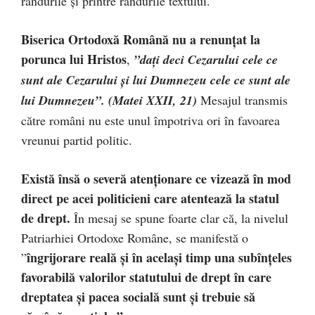
rândurile și printre rândurile textului.
Biserica Ortodoxă Română nu a renunțat la
porunca lui Hristos
,
”daţi deci Cezarului cele ce
sunt ale Cezarului şi lui Dumnezeu cele ce sunt ale
lui Dumnezeu”. (Matei XXII, 21)
Mesajul transmis
către români nu este unul împotriva ori în favoarea
vreunui partid politic.
Există însă o severă atenționare ce vizează în mod
direct pe acei politicieni care atentează la statul
de drept.
În mesaj se spune foarte clar că, la nivelul
Patriarhiei Ortodoxe Române, se manifestă o
îngrijorare reală și în același timp una subînțeles
”
favorabilă valorilor statutului de drept în care
dreptatea și pacea socială sunt și trebuie să