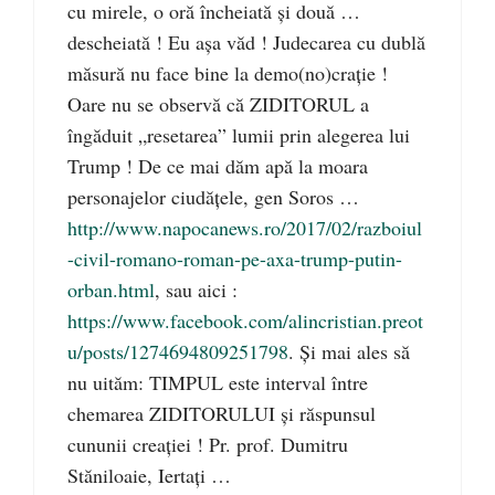
cu mirele, o oră încheiată și două …
descheiată ! Eu așa văd ! Judecarea cu dublă
măsură nu face bine la demo(no)crație !
Oare nu se observă că ZIDITORUL a
îngăduit „resetarea” lumii prin alegerea lui
Trump ! De ce mai dăm apă la moara
personajelor ciudățele, gen Soros …
http://www.napocanews.ro/2017/02/razboiul
-civil-romano-roman-pe-axa-trump-putin-
orban.html
, sau aici :
https://www.facebook.com/alincristian.preot
u/posts/1274694809251798
. Și mai ales să
nu uităm: TIMPUL este interval între
chemarea ZIDITORULUI și răspunsul
cununii creației ! Pr. prof. Dumitru
Stăniloaie, Iertați …