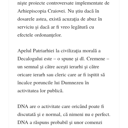
niște proiecte controversate implementate de
Arhiepiscopia Craiovei. Nu știu dacă în
dosarele astea, există acuzația de abuz în
serviciu și dacă ar fi vreo legătură cu
efectele ordonanțelor.
Apelul Patriarhiei la civilizația morală a
Decalogului este – o spune și dl. Cremene –
un semnal și către acești ierarhi și către
oricare ierarh sau cleric care ar fi ispitit să
încalce poruncile lui Dumnezeu în
activitatea lor publică.
DNA are o activitate care oricând poate fi
discutată și e normal, că nimeni nu e perfect.
DNA a răspuns probabil și unor comenzi