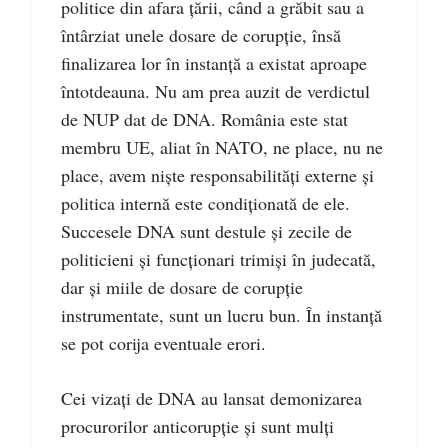
politice din afara țării, când a grăbit sau a
întârziat unele dosare de corupție, însă
finalizarea lor în instanță a existat aproape
întotdeauna. Nu am prea auzit de verdictul
de NUP dat de DNA. România este stat
membru UE, aliat în NATO, ne place, nu ne
place, avem niște responsabilități externe și
politica internă este condiționată de ele.
Succesele DNA sunt destule și zecile de
politicieni și funcționari trimiși în judecată,
dar și miile de dosare de corupție
instrumentate, sunt un lucru bun. În instanță
se pot corija eventuale erori.
Cei vizați de DNA au lansat demonizarea
procurorilor anticorupție și sunt mulți