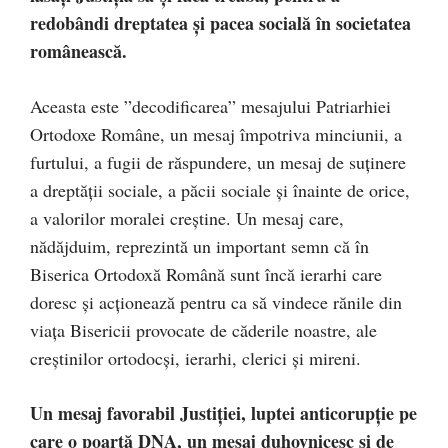
redobândi dreptatea și pacea socială în societatea
românească.
Aceasta este ”decodificarea” mesajului Patriarhiei
Ortodoxe Române, un mesaj împotriva minciunii, a
furtului, a fugii de răspundere, un mesaj de suținere
a dreptății sociale, a păcii sociale și înainte de orice,
a valorilor moralei creștine. Un mesaj care,
nădăjduim, reprezintă un important semn că în
Biserica Ortodoxă Română sunt încă ierarhi care
doresc și acționează pentru ca să vindece rănile din
viața Bisericii provocate de căderile noastre, ale
creștinilor ortodocși, ierarhi, clerici și mireni.
Un mesaj favorabil Justiției, luptei anticorupție pe
care o poartă DNA, un mesaj duhovnicesc și de