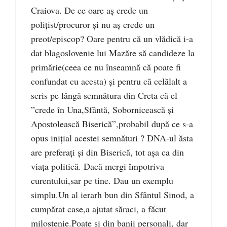
Craiova. De ce oare aș crede un
polițist/procuror și nu aș crede un
preot/episcop? Oare pentru că un vlădică i-a
dat blagoslovenie lui Mazăre să candideze la
primărie(ceea ce nu înseamnă că poate fi
confundat cu acesta) și pentru că celălalt a
scris pe lângă semnătura din Creta că el
”crede în Una,Sfântă, Sobornicească și
Apostolească Biserică”,probabil după ce s-a
opus inițial acestei semnături ? DNA-ul ăsta
are preferați și din Biserică, tot așa ca din
viața politică. Dacă mergi împotriva
curentului,sar pe tine. Dau un exemplu
simplu.Un al ierarh bun din Sfântul Sinod, a
cumpărat case,a ajutat săraci, a făcut
milostenie.Poate și din banii personali, dar