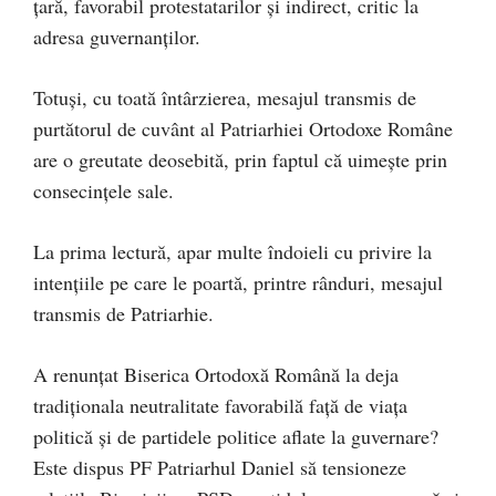
țară, favorabil protestatarilor și indirect, critic la
adresa guvernanților.
Totuși, cu toată întârzierea, mesajul transmis de
purtătorul de cuvânt al Patriarhiei Ortodoxe Române
are o greutate deosebită, prin faptul că uimește prin
consecințele sale.
La prima lectură, apar multe îndoieli cu privire la
intențiile pe care le poartă, printre rânduri, mesajul
transmis de Patriarhie.
A renunțat Biserica Ortodoxă Română la deja
tradiționala neutralitate favorabilă față de viața
politică și de partidele politice aflate la guvernare?
Este dispus PF Patriarhul Daniel să tensioneze