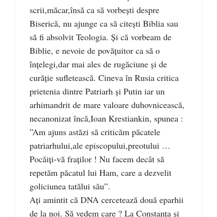
scrii,măcar,însă ca să vorbești despre
Biserică, nu ajunge ca să citești Biblia sau
să fi absolvit Teologia. Și că vorbeam de
Biblie, e nevoie de povățuitor ca să o
înțelegi,dar mai ales de rugăciune și de
curăție sufletească. Cineva în Rusia critica
prietenia dintre Patriarh și Putin iar un
arhimandrit de mare valoare duhovnicească,
necanonizat încă,Ioan Krestiankin, spunea :
”Am ajuns astăzi să criticăm păcatele
patriarhului,ale episcopului,preotului …
Pocăiți-vă fraților ! Nu facem decât să
repetăm păcatul lui Ham, care a dezvelit
goliciunea tatălui său”.
Ați amintit că DNA cercetează două eparhii
de la noi. Să vedem care ? La Constanța și