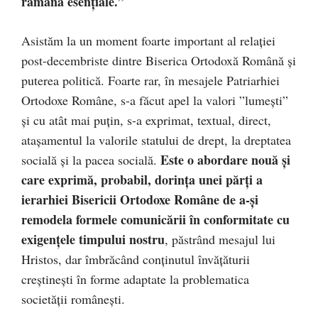
rămână esențiale.”
Asistăm la un moment foarte important al relației
post-decembriste dintre Biserica Ortodoxă Română și
puterea politică. Foarte rar, în mesajele Patriarhiei
Ortodoxe Române, s-a făcut apel la valori ”lumești”
și cu atât mai puțin, s-a exprimat, textual, direct,
atașamentul la valorile statului de drept, la dreptatea
Este o abordare nouă și
socială și la pacea socială.
care exprimă, probabil, dorința unei părți a
ierarhiei Bisericii Ortodoxe Române de a-și
remodela formele comunicării în conformitate cu
exigențele timpului nostru
, păstrând mesajul lui
Hristos, dar îmbrăcând conținutul învățăturii
creștinești în forme adaptate la problematica
societății românești.