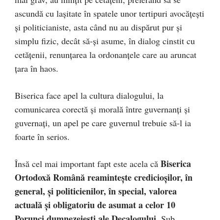
ascundă cu lașitate în spatele unor tertipuri avocățești
și politicianiste, asta când nu au dispărut pur și
simplu fizic, decât să-și asume, în dialog cinstit cu
cetățenii, renunțarea la ordonanțele care au aruncat
țara în haos.
Biserica face apel la cultura dialogului, la
comunicarea corectă și morală între guvernanți și
guvernați, un apel pe care guvernul trebuie să-l ia
foarte în serios.
Biserica
Însă cel mai important fapt este acela că
Ortodoxă Română reamintește credicioșilor, în
general, și politicienilor, în special, valorea
actuală și obligatoriu de asumat a celor 10
Porunci dumnezeiești ale Decalogului.
Sub