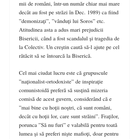
mii de români, într-un număr chiar mai mare
decât au fost pe străzi în Dec. 1989) ca fiind
”demonizați”, ”vânduți lui Soros” etc.
Atitudinea asta a adus mari prejudicii
Bisericii, când a fost scandalul și tragedia de
la Colectiv. Un creștin caută să-l ajute pe cel
rătăcit să se întoarcă la Biserică.
Cel mai ciudat lucru este că grupuscule
”naționalist-ortodoxiste” de inspirație
comunistoidă preferă să susțină mizeria
comisă de acest guvern, considerând că e
”mai bine cu hoții noștri, că sunt români,
decât cu hoții lor, care sunt străini”. Fraților,
porunca ”Să nu furi” e valabilă pentru toată
lumea și să preferi niște mafioți, doar pentru