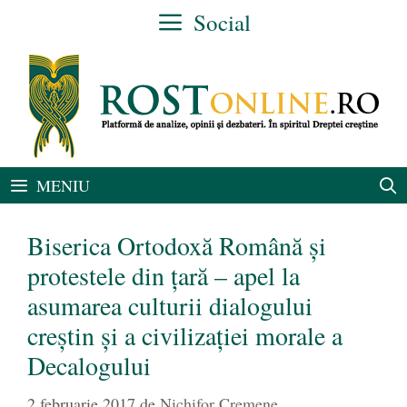
Sari
Social
la
conținut
MENIU
Biserica Ortodoxă Română și
protestele din țară – apel la
asumarea culturii dialogului
creștin și a civilizației morale a
Decalogului
2 februarie 2017
de
Nichifor Cremene