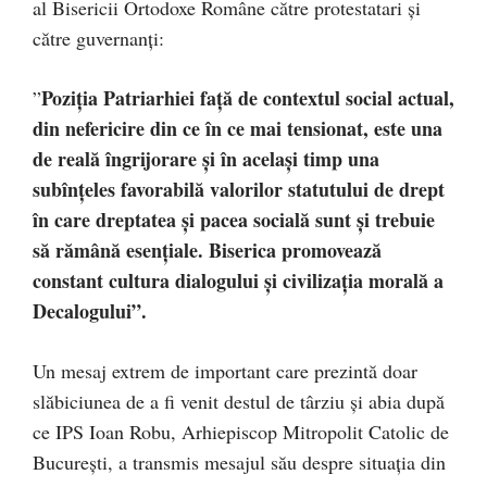
al Bisericii Ortodoxe Române către protestatari și
către guvernanți:
Poziția Patriarhiei față de contextul social actual,
”
din nefericire din ce în ce mai tensionat, este una
de reală îngrijorare și în același timp una
subînțeles favorabilă valorilor statutului de drept
în care dreptatea și pacea socială sunt și trebuie
să rămână esențiale. Biserica promovează
constant cultura dialogului și civilizația morală a
Decalogului”.
Un mesaj extrem de important care prezintă doar
slăbiciunea de a fi venit destul de târziu și abia după
ce IPS Ioan Robu, Arhiepiscop Mitropolit Catolic de
București, a transmis mesajul său despre situația din