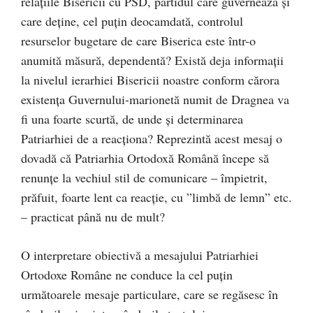
relațiile Bisericii cu PSD, partidul care guvernează și
care deține, cel puțin deocamdată, controlul
resurselor bugetare de care Biserica este într-o
anumită măsură, dependentă? Există deja informații
la nivelul ierarhiei Bisericii noastre conform cărora
existența Guvernului-marionetă numit de Dragnea va
fi una foarte scurtă, de unde și determinarea
Patriarhiei de a reacționa? Reprezintă acest mesaj o
dovadă că Patriarhia Ortodoxă Română începe să
renunțe la vechiul stil de comunicare – împietrit,
prăfuit, foarte lent ca reacție, cu ”limbă de lemn” etc.
– practicat până nu de mult?
O interpretare obiectivă a mesajului Patriarhiei
Ortodoxe Române ne conduce la cel puțin
următoarele mesaje particulare, care se regăsesc în