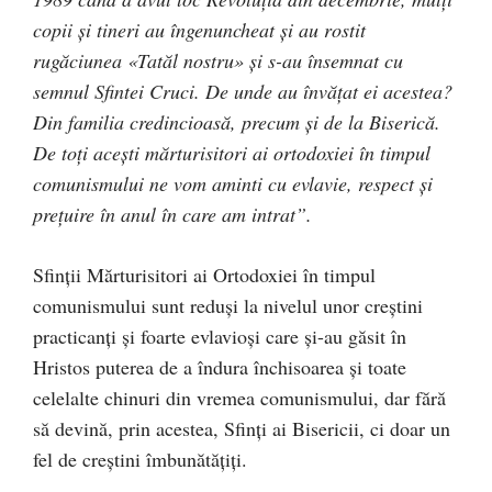
copii şi tineri au îngenuncheat şi au rostit
rugăciunea «Tatăl nostru» şi s-au însemnat cu
semnul Sfintei Cruci. De unde au învăţat ei acestea?
Din familia credincioasă, precum şi de la Biserică.
De toţi aceşti mărturisitori ai ortodoxiei în timpul
comunismului ne vom aminti cu evlavie, respect şi
preţuire în anul în care am intrat”.
Sfinții Mărturisitori ai Ortodoxiei în timpul
comunismului sunt reduși la nivelul unor creștini
practicanți și foarte evlavioși care și-au găsit în
Hristos puterea de a îndura închisoarea și toate
celelalte chinuri din vremea comunismului, dar fără
să devină, prin acestea, Sfinți ai Bisericii, ci doar un
fel de creștini îmbunătățiți.