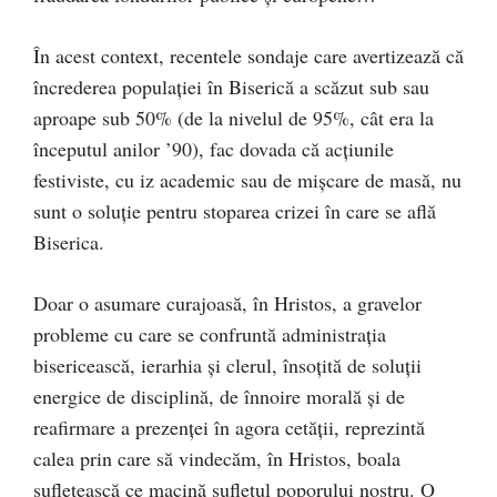
În acest context, recentele sondaje care avertizează că
încrederea populației în Biserică a scăzut sub sau
aproape sub 50% (de la nivelul de 95%, cât era la
începutul anilor ’90), fac dovada că acțiunile
festiviste, cu iz academic sau de mișcare de masă, nu
sunt o soluție pentru stoparea crizei în care se află
Biserica.
Doar o asumare curajoasă, în Hristos, a gravelor
probleme cu care se confruntă administrația
bisericească, ierarhia și clerul, însoțită de soluții
energice de disciplină, de înnoire morală și de
reafirmare a prezenței în agora cetății, reprezintă
calea prin care să vindecăm, în Hristos, boala
sufletească ce macină sufletul poporului nostru. O