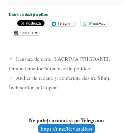
„Quo Vadis” Biserica Ortodoxă Română?
-
Distribuie dacă ți-a plăcut
29 octombrie 2018
Telegram
WhatsApp
Vor fi sau nu canonizați Sfinții
Imprimare
Închisorilor?
- 16 octombrie 2017
Cazul PS Corneliu rămâne nerezolvat.
”Pentru pacea şi binele Bisericii”?
- 18
Lansare de carte. LACRIMA PRIGOANEI.
august 2017
Drama femeilor în închisorile politice
Atelier de icoane și conferințe despre Sfinții
Închisorilor la Otopeni
Ne puteți urmări și pe Telegram:
https://t.me/RevistaRost