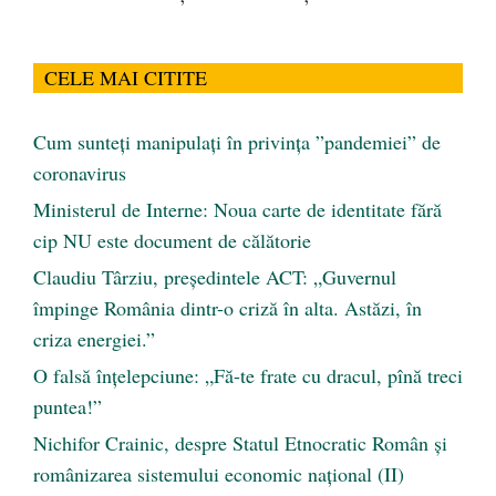
CELE MAI CITITE
Cum sunteți manipulați în privința ”pandemiei” de
coronavirus
Ministerul de Interne: Noua carte de identitate fără
cip NU este document de călătorie
Claudiu Târziu, președintele ACT: „Guvernul
împinge România dintr-o criză în alta. Astăzi, în
criza energiei.”
O falsă înțelepciune: „Fă-te frate cu dracul, pînă treci
puntea!”
Nichifor Crainic, despre Statul Etnocratic Român şi
românizarea sistemului economic naţional (II)