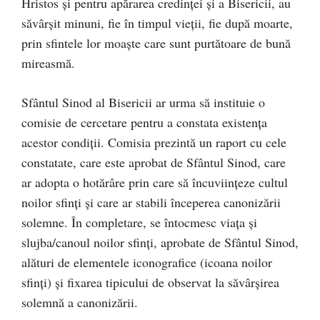
Hristos și pentru apărarea credinței și a Bisericii, au
săvârșit minuni, fie în timpul vieții, fie după moarte,
prin sfintele lor moaște care sunt purtătoare de bună
mireasmă.
Sfântul Sinod al Bisericii ar urma să instituie o
comisie de cercetare pentru a constata existența
acestor condiții. Comisia prezintă un raport cu cele
constatate, care este aprobat de Sfântul Sinod, care
ar adopta o hotărâre prin care să încuviințeze cultul
noilor sfinți și care ar stabili începerea canonizării
solemne. În completare, se întocmesc viața și
slujba/canoul noilor sfinți, aprobate de Sfântul Sinod,
alături de elementele iconografice (icoana noilor
sfinți) și fixarea tipicului de observat la săvârșirea
solemnă a canonizării.