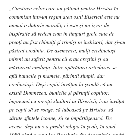
„Cinstirea celor care au pătimit pentru Hristos în
comunism într-un regim ateu ostil Bisericii este nu
numai o datorie morală, ci este şi un izvor de
inspiraţie să vedem cum în timpuri grele sute de
preoţi au fost chinuiţi şi trimişi în închisori, dar şi-au
păstrat credinţa. De asemenea, mulţi credincioşi
mireni au suferit pentru că erau creştini şi au
mărturisit credinţa. Între apărătorii ortodoxiei se
află bunicile şi mamele, părinţii simpli, dar
credincioşi. Deşi copiii învăţau la şcoală că nu
există Dumnezeu, bunicile şi părinţii copiilor,
împreună cu preoţii slujitori ai Bisericii, i-au învăţat
pe copii să se roage, să iubească pe Hristos, să
sărute sfintele icoane, să se împărtăşească. De
aceea, deşi nu s-a predat religia în şcoli, în anul
1989 când a avut loc Revoluţia din decembrie, mulţi