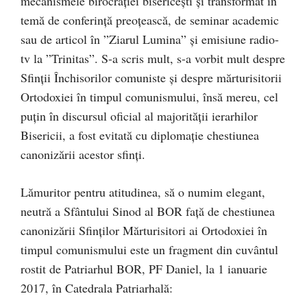
mecanismele birocrației bisericești și transformat în
temă de conferință preoțească, de seminar academic
sau de articol în ”Ziarul Lumina” și emisiune radio-
tv la ”Trinitas”. S-a scris mult, s-a vorbit mult despre
Sfinții Închisorilor comuniste și despre mărturisitorii
Ortodoxiei în timpul comunismului, însă mereu, cel
puțin în discursul oficial al majorității ierarhilor
Bisericii, a fost evitată cu diplomație chestiunea
canonizării acestor sfinți.
Lămuritor pentru atitudinea, să o numim elegant,
neutră a Sfântului Sinod al BOR față de chestiunea
canonizării Sfinților Mărturisitori ai Ortodoxiei în
timpul comunismului este un fragment din cuvântul
rostit de Patriarhul BOR, PF Daniel, la 1 ianuarie
2017, în Catedrala Patriarhală: