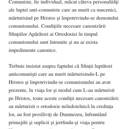
Comuniste, fie individual, măcat câteva personalități
ale luptei anti-comuniste care au murit ca mucenici,
mărturisind pe Hristos și împotrivindu-se demonului
comunismului. Condițiile necesare canonizării
Sfințiilor Apărători ai Ortodoxiei în timpul
comunismului sunt întrunite și nu ar exista
impedimente canonice.
Trebuie insistat asupra faptului că Sfinții luptători
anticomuniști care au murit mărturisindu-L pe
Hristos și împotrivindu-se comunismului au avut
prezente, în viața lor și modul cum L-au mărturisit
pe Hristos, toate aceste condiții necesare canonizării:
au mărturisit o ortodoxie neîndoielnică în credința
lor, au fost proslăviți de Dumnezeu, înfruntând
primejdii și suplicii și jertfindu-și viața pentru