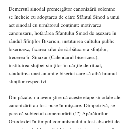
Demersul sinodal premergător canonizării solemne
se încheie cu adoptarea de către Sfântul Sinod a unui
act sinodal cu următorul conținut: motivarea
canonizarii, hotărârea Sfantului Sinod de așezare în
rândul Sfinților Bisericii, instituirea cultului public
bisericesc, fixarea zilei de sărbătoare a sfinților,
trecerea în Sinaxar (Calendarul bisericesc),
instituirea slujbei sfinților în cărțile de ritual,
rânduiirea unei anumite biserici care să aibă hramul
sfinților respectivi.
Din păcate, nu avem știre că aceste etape sinodale ale
canonizării au fost puse în mișcare. Dimpotrivă, se
pare că subiectul comemorării (!?) Apărătorilor
Ortodoxiei în timpul comunismului a fost absorbit de