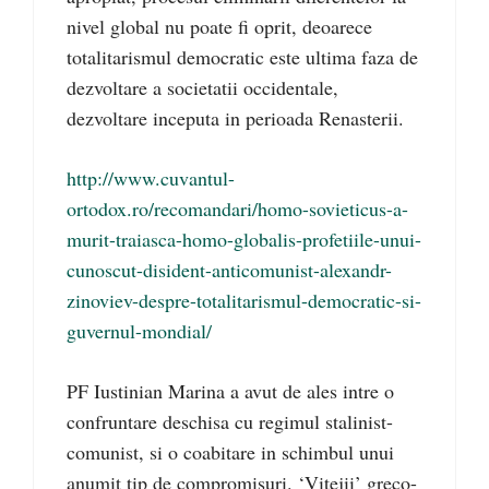
nivel global nu poate fi oprit, deoarece
totalitarismul democratic este ultima faza de
dezvoltare a societatii occidentale,
dezvoltare inceputa in perioada Renasterii.
http://www.cuvantul-
ortodox.ro/recomandari/homo-sovieticus-a-
murit-traiasca-homo-globalis-profetiile-unui-
cunoscut-disident-anticomunist-alexandr-
zinoviev-despre-totalitarismul-democratic-si-
guvernul-mondial/
PF Iustinian Marina a avut de ales intre o
confruntare deschisa cu regimul stalinist-
comunist, si o coabitare in schimbul unui
anumit tip de compromisuri. ‘Vitejii’ greco-