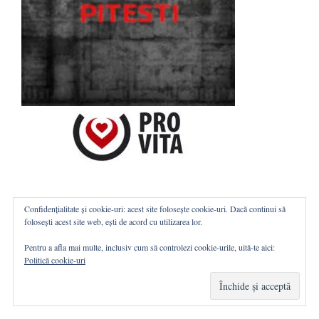
Confidențialitate și cookie-uri: acest site folosește cookie-uri. Dacă continui să
folosești acest site web, ești de acord cu utilizarea lor.
Pentru a afla mai multe, inclusiv cum să controlezi cookie-urile, uită-te aici:
Str. Traian nr. 168, Sector 2, București
Politică cookie-uri
0740.103.621
revistarost[at]gmail.com