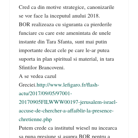
Cred ca din motive strategice, canonizarile
se vor face la inceputul anului 2018.
BOR realizeaza cu siguranta ca pierderile
funciare cu care este amenintata de unele
instante din Tara Sfanta, sunt mai putin
importante decat cele pe care le-ar putea
suporta in plan spiritual si material, in tara
Sfintilor Brancoveni.
A se vedea cazul
Greciei.
http://www.lefigaro.fr/flash-
actu/2017/09/05/97001-
20170905FILWWW00197-jerusalem-israel-
accuse-de-chercher-a-affaiblir-la-presence-
chretienne.php
Putem crede ca institutul wiesel nu incearca
sa puna presiune si asupra BOR pentru a