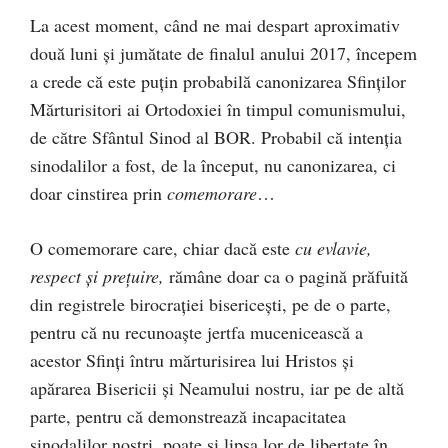
La acest moment, când ne mai despart aproximativ
două luni și jumătate de finalul anului 2017, începem
a crede că este puțin probabilă canonizarea Sfinților
Mărturisitori ai Ortodoxiei în timpul comunismului,
de către Sfântul Sinod al BOR. Probabil că intenția
sinodalilor a fost, de la început, nu canonizarea, ci
doar cinstirea prin
comemorare
…
O comemorare care, chiar dacă este
cu evlavie,
respect și prețuire,
rămâne doar ca o pagină prăfuită
din registrele birocrației bisericești, pe de o parte,
pentru că nu recunoaște jertfa mucenicească a
acestor Sfinți întru mărturisirea lui Hristos și
apărarea Bisericii și Neamului nostru, iar pe de altă
parte, pentru că demonstrează incapacitatea
sinodalilor noștri, poate și lipsa lor de libertate în