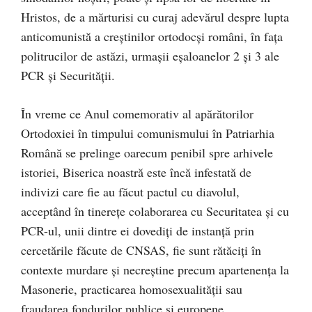
Hristos, de a mărturisi cu curaj adevărul despre lupta
anticomunistă a creștinilor ortodocși români, în fața
politrucilor de astăzi, urmașii eșaloanelor 2 și 3 ale
PCR și Securității.
În vreme ce Anul comemorativ al apărătorilor
Ortodoxiei în timpului comunismului în Patriarhia
Română se prelinge oarecum penibil spre arhivele
istoriei, Biserica noastră este încă infestată de
indivizi care fie au făcut pactul cu diavolul,
acceptând în tinerețe colaborarea cu Securitatea și cu
PCR-ul, unii dintre ei dovediți de instanță prin
cercetările făcute de CNSAS, fie sunt rătăciți în
contexte murdare și necreștine precum apartenența la
Masonerie, practicarea homosexualității sau
fraudarea fondurilor publice și europene…