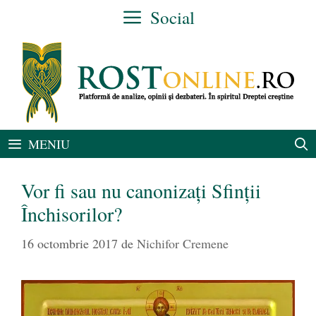
Sari
Social
la
conținut
MENIU
Vor fi sau nu canonizați Sfinții
Închisorilor?
16 octombrie 2017
de
Nichifor Cremene